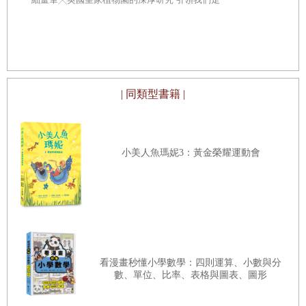
入蓊鬱豐美、萬象紛呈的森林之中
★★法國文
需求獲得傾聽與回應，便有信心去面對成長中的挑戰。
★★這個世界
不容易被洗腦
| 同類型書籍 |
小美人魚瑪妮3：黃金榮耀運動會
看漫畫秒懂小學數學：四則運算、小數與分
數、單位、比率、表格與圖表、圖形