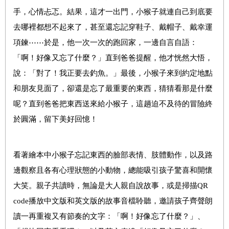
手，心情忐忑。結果，這才一出門，小猴子就連自己到底要
去哪裡都想不起來了，甚至還忘記穿鞋子、戴帽子、戴幸運
項鍊⋯⋯於是，他一次一次的跑回家，一邊自言自語：
「啊！好像又忘了什麼？」直到爸爸提醒，他才恍然大悟，
說：「對了！我正要去釣魚。」最後，小猴子來到約定地點
和朋友見面了，卻還是忘了最重要的東西，猜猜看那是什麼
呢？直到爸爸把東西送來給小猴子，這趟迫不及待的冒險終
於圓滿，留下美好回憶！
看著繪本中小猴子忘記東西的臉部表情、肢體動作，以及路
邊觀察且各有心理狀態的小動物，總能吸引孩子驚喜和開懷
大笑。親子共讀時，無論是大人親自說故事，或是掃描QR
code播放中文版和英文版的故事音檔聆聽，邀請孩子齊聲朗
讀一再重複又有節奏的文字：「啊！好像忘了什麼？」、