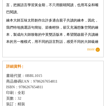
言，把握語言學習黃金期，不只用眼睛閱讀，也用耳朵和嘴
巴閱讀。
繪本大師五味太郎創作出許多適合親子共讀的繪本，因此，
我們特地挑選語句簡短、節奏輕快，卻又充滿想像空間的繪
本，製成向大師致敬的中英雙語版本，希望開啟親子共讀繪
本的另一種模式，用不同的語言對話，感受不同的大師級繪
本魅力。
more
【給爸媽的話】
詳細資料 |
你的孩子覺得本書的主角是什麼動物呢？（據說五味太
書籍代號：0BBL1015
郎畫的是小猴子！）小猴子忘了穿鞋、忘了戴帽子、忘了戴
商品條碼EAN：9786267654811
ISBN：9786267654811
幸運項鍊、忘了要去哪裡……這樣急急忙忙、丟三落四、不
印刷：全彩
斷往返家裡的過程，令人莞爾，而爸爸一直是旁觀者，直到
頁數：32
孩子需要時才伸出援手。「何時放手」、「何時出手」對父
裝訂：精裝