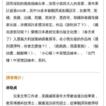
諧而深刻的風格描繪出來，深受小孩與大人的喜愛，著作累
計超過450本，其中50多本被翻譯成各國語言，在臺灣、英
國、美國、法國、荷蘭、西班牙、墨西哥、韓國和泰國等國
家出版，亦獲得許多獎項肯定。作品《誰吃掉了？》、《藏
在誰那兒呢？》榮獲日本產經兒童出版文化獎；《春天來
了》入選義大利波隆納插畫展等。在小熊出版的作品有《遇
到選擇時，你會怎麼做？》、《跑跑跑，我還要跑》、《貓
頭鷹，醒醒啊！》、「小心喔！中英雙語繪本」、「出門
嘍！中英雙語繪本」系列。
譯者簡介 |
林劭貞
兒童文學工作者，美國威斯康辛大學麥迪遜分校畢業，
教育傳播科技博士，圖書資訊研究碩士，從事翻譯與教學研