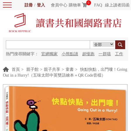
0
註冊
/
登入
會員中心
購物車
FAQ
線上讀者回函
熱門搜尋關鍵字：
官網獨家
小熊點讀
超慢跑
一群喵
工作
細胞
海洋圖書館
紅花
首頁
>
親子館
>
親子共享
>
童書
>
快點快點，出門嘍！Going
Out in a Hurry!（五味太郎中英雙語繪本＋QR Code音檔）