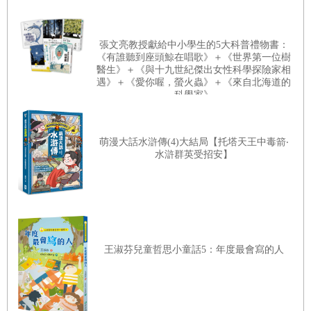
張文亮教授獻給中小學生的5大科普禮物書：
《有誰聽到座頭鯨在唱歌》＋《世界第一位樹
醫生》＋《與十九世紀傑出女性科學探險家相
遇》＋《愛你喔，螢火蟲》＋《來自北海道的
科學家》
萌漫大話水滸傳(4)大結局【托塔天王中毒箭‧
水滸群英受招安】
王淑芬兒童哲思小童話5：年度最會寫的人