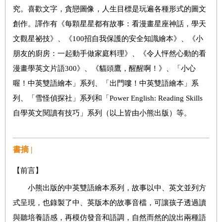
究。喜歡文字，貪戀圖像，人生目標是玩遍各種形式的圖文
創作。譯作有《每顆星星都有故事：看漫畫星座神話，學天
文觀星祕技》、《100招自我保護的安全知識繪本》、《小
朋友的廚房：一起動手做家庭料理》、《令人怦然心動的看
漫畫學英文片語300》、《貓頭鷹，醒醒啊！》、「小心
喔！中英雙語繪本」系列、「出門嘍！中英雙語繪本」系
列、「雪怪偵探社」系列和「Power English: Reading Skills
自學英文閱讀有技巧」系列（以上皆由小熊出版）等。
書摘 |
【前言】
小熊出版的中英雙語繪本系列，故事以中、英文並列方
式呈現，也錄製了中、英版本的故事音檔，可讓孩子透過讀
與聽培養語感，再模仿發音和語調，自然而然的說出兩種語