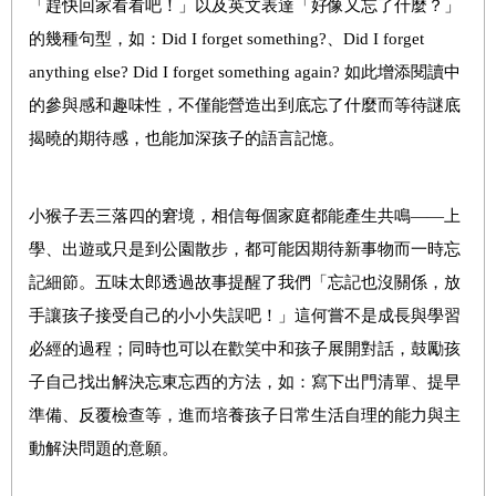
「趕快回家看看吧！」以及英文表達「好像又忘了什麼？」
的幾種句型，如：Did I forget something?、Did I forget
anything else? Did I forget something again? 如此增添閱讀中
的參與感和趣味性，不僅能營造出到底忘了什麼而等待謎底
揭曉的期待感，也能加深孩子的語言記憶。
小猴子丟三落四的窘境，相信每個家庭都能產生共鳴——上
學、出遊或只是到公園散步，都可能因期待新事物而一時忘
記細節。五味太郎透過故事提醒了我們「忘記也沒關係，放
手讓孩子接受自己的小小失誤吧！」這何嘗不是成長與學習
必經的過程；同時也可以在歡笑中和孩子展開對話，鼓勵孩
子自己找出解決忘東忘西的方法，如：寫下出門清單、提早
準備、反覆檢查等，進而培養孩子日常生活自理的能力與主
動解決問題的意願。