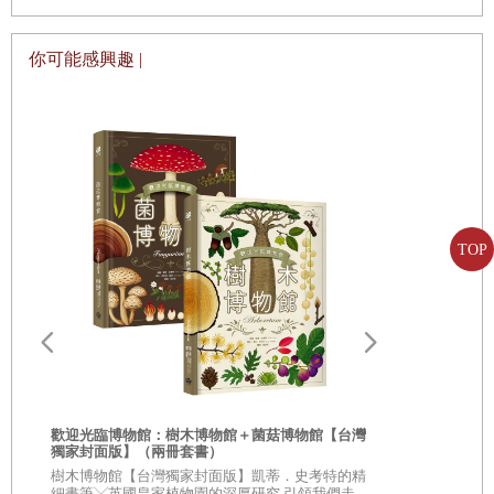
母而言，從來不是容易的事，看到書中爸爸的淡定，是否有
助於減少「越看越著急、越著急越想幫忙」的念頭呢？
你可能感興趣 |
孩子的生活經驗還在累積，記憶力、專注力尚在發展階
段，忘東忘西是自然的，「準備好」是需要學習的。建議在
親子共讀時，每次讀到「啊！好像忘了什麼？趕快回家看看
吧！」可以用不同的語言、語氣，以及誇張的表情和聲音來
增添趣味，例如假裝驚訝、懊惱或恍然大悟，並邀請孩子參
TOP
與，孩子會被這種戲劇性吸引，甚至忍不住搶先說出下一句
呢！
五味太郎擅長透過作品引導孩子去感受、去發現、去想
像。別忘了和孩子一起觀察畫面中房子有什麼細節、路上長
了什麼植物，還有什麼動物正目睹這一切？讓孩子說一說這
些動物看起來是什麼表情、有什麼內心話吧！此外，故事中
歡迎光臨博物館：樹木博物館＋菌菇博物館【台灣
獨家封面版】（兩冊套書）
的「幸運項鍊」也值得留意，那是孩子心中安定感的寄託，
從疑問到思考
樹木博物館【台灣獨家封面版】凱蒂．史考特的精
問一問孩子也有自己的幸運小物嗎？透過對話，孩子的情感
人生思辨關
細畫筆╳英國皇家植物園的深厚研究 引領我們走