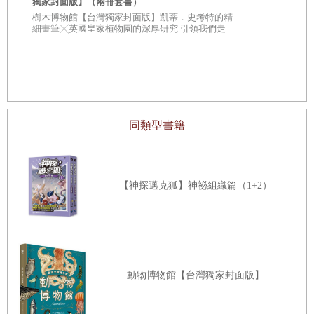
獨家封面版】（兩冊套書）
從疑問到思考
樹木博物館【台灣獨家封面版】凱蒂．史考特的精
了。
人生思辨關
細畫筆╳英國皇家植物園的深厚研究 引領我們走
入蓊鬱豐美、萬象紛呈的森林之中
★★法國文
「不能讓比賽就這樣結束。」
★★這個世界
不容易被洗腦
智友知道，剛才俊赫是故意的──踩下去的時候她就有感覺
了。而不願意吃虧的智友，當然不可能就這樣睜一隻眼閉一
隻眼，一定要想辦法報復回去才能一解心頭之恨。
| 同類型書籍 |
後半場快要結束時，智友決定自己把握機會。她發動突襲，
從在中場慢慢傳球的對手腳下把球截走。
「鄭智友選手截走敵隊的球發動反攻！啊，敵隊的選手全都
【神探邁克狐】神祕組織篇（1+2）
跟上去了！」
接下來，智友毫不猶豫的突破所有人的防守。
智友用剪刀腳技巧輕鬆閃過知媛，然後又用假動作虛晃了兩
下讓紀雄分神，轉眼間就從左邊帶球衝破敵陣。換書豪全力
動物博物館【台灣獨家封面版】
衝刺了，他試圖追上智友，但智友卻瞬間減速，結果來不及
慢下來的書豪失去重心、摔倒在地。智友沒錯過這個機會，