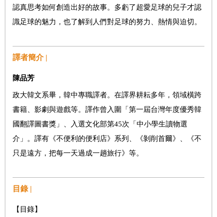
認真思考如何創造出好的故事。多虧了超愛足球的兒子才認
識足球的魅力，也了解到人們對足球的努力、熱情與迫切。
譯者簡介 |
陳品芳
政大韓文系畢，韓中專職譯者。在譯界耕耘多年，領域橫跨
書籍、影劇與遊戲等。譯作曾入圍「第一屆台灣年度優秀韓
國翻譯圖書獎」、入選文化部第45次「中小學生讀物選
介」。譯有《不便利的便利店》系列、《剝削首爾》、《不
只是遠方，把每一天過成一趟旅行》等。
目錄 |
【目錄】