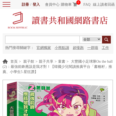
0
註冊
/
登入
會員中心
購物車
FAQ
線上讀者回函
熱門搜尋關鍵字：
官網獨家
小熊點讀
超慢跑
一群喵
工作
細胞
海洋圖書館
紅花
首頁
>
親子館
>
親子共享
>
童書
>
大豐國小足球隊On the ball
(2)：最強前鋒應該是我才對！【韓國少兒閱讀推廣平台「書種籽」推
薦、小學生5 星狂讚】