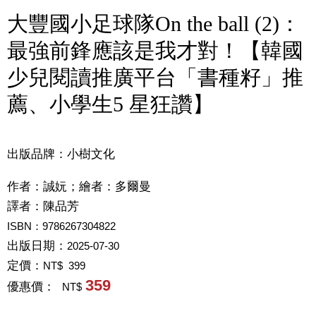
大豐國小足球隊On the ball (2)：
最強前鋒應該是我才對！【韓國
少兒閱讀推廣平台「書種籽」推
薦、小學生5 星狂讚】
出版品牌：小樹文化
作者：
誠妧；繪者：多爾曼
譯者：
陳品芳
ISBN：9786267304822
出版日期：
2025-07-30
定價：
NT$ 399
359
優惠價：
NT$