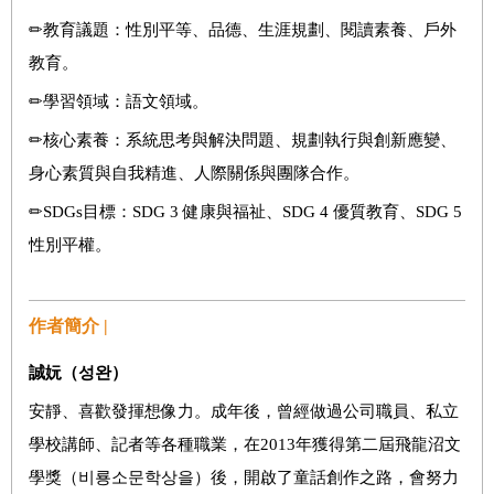
✏教育議題：性別平等、品德、生涯規劃、閱讀素養、戶外
教育。
✏學習領域：語文領域。
✏核心素養：系統思考與解決問題、規劃執行與創新應變、
身心素質與自我精進、人際關係與團隊合作。
✏SDGs目標：SDG 3 健康與福祉、SDG 4 優質教育、SDG 5
性別平權。
作者簡介 |
誠妧（
성완
）
安靜、喜歡發揮想像力。成年後，曾經做過公司職員、私立
學校講師、記者等各種職業，在2013年獲得第二屆飛龍沼文
學獎（비룡소문학상을）後，開啟了童話創作之路，會努力