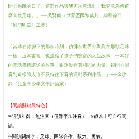
開心跑跳的日子。這部作品讓我再次意識到，我究竟為何這
麼喜歡足球。」──吳賢庭（世界盃國際裁判，綜藝節目
〈射門明星〉主審）
「當球在你腳下的那個時刻，彷彿全世界都聚焦在那顆足球
一樣。這本書裡，也濃縮了孩子們豐富的人生故事。一本好
的童話書所講述的故事，跟運動有著相同的力量。很開心能
看到這樣讓人迫不及待往下看的運動系列作品。」──金玟
鈴（兒童青少年文學評論家）
【閱讀關鍵與特色】
✏適讀年齡：無注音（僅難字加注音），9歲以上可自行閱
讀。
✏閱讀關鍵字：足球、團隊合作、毅力、勇氣。