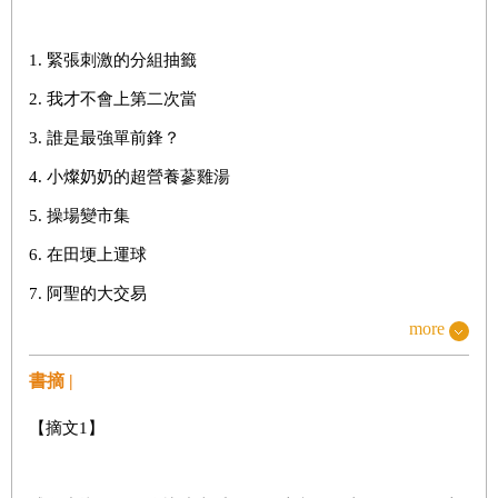
1. 緊張刺激的分組抽籤
2. 我才不會上第二次當
3. 誰是最強單前鋒？
4. 小燦奶奶的超營養蔘雞湯
5. 操場變市集
6. 在田埂上運球
7. 阿聖的大交易
more
8. 戰力分析
9. 井底之蛙又怎樣！
書摘 |
10. 第一場友誼賽
【摘文1】
11. 驕者必敗！