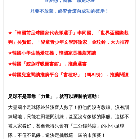
⚽
夢想，就像一顆足球
⚽
只要不放棄，終究會滾向成功的彼岸！
★
「韓國前足球國家代表隊選手」李同國、「世界盃國際裁
判」吳賢庭、「兒童青少年文學評論家」金玟鈴．大力推荐
★
韓國小學生熱愛狂推，韓國家長推薦閱讀
★
韓國「鯨魚呼吸圖書館」．推薦選書
★
韓國兒童閱讀推廣平台「書種籽」（
책씨앗
）
．推薦閱
讀
足球不是單靠「力量」，就可以獲勝的運動！
大豐國小足球隊終於湊齊人數了！但他們沒有教練、沒有訓
練場地，只能在田埂間訓練，甚至沒有像樣的隊服。這樣不
被大家看好，甚至覺得只會有「三分鐘熱度」的小小足球
隊，不僅不氣餒，還決定挑戰這一屆的市預賽！