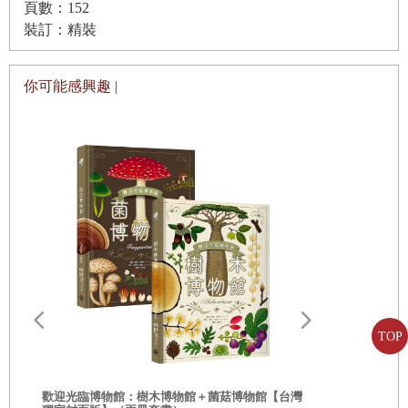
頁數：152
「當然可以，我沒事！」
裝訂：精裝
雖然智友勇敢的爬起來回答，但其實她很痛。她的腳背一直
在抽痛，讓她幾乎哭出來，而小燦不可能不了解智友的狀
你可能感興趣 |
況。
「哎呀，被足球鞋踩到會很痛吔⋯⋯」
同隊的小凱跟娜燕也嘀咕著。
「俊赫該不會是故意的吧？」
「就是說啊，哪有人練習會這麼用力啊！」
最近，智友開始威脅到俊赫王牌的地位，但俊赫一直沒辦法
壓制她，這讓俊赫很不安。尤其是輸掉比賽的時候，更是讓
他坐立難安。現在也是因為智友踢進了領先分，所以俊赫隊
TOP
處在落後的狀態。
雖然智友得到自由球的機會，但並沒有成功得分。分數仍然
歡迎光臨博物館：樹木博物館＋菌菇博物館【台灣
是1比0，兩隊有好一段時間都沒能得分。智友也開始焦慮