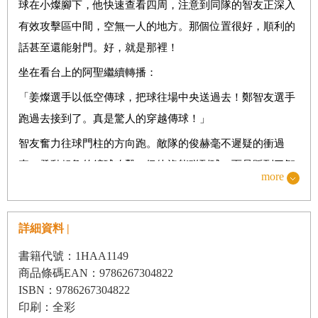
球在小燦腳下，他快速查看四周，注意到同隊的智友正深入
有效攻擊區中間，空無一人的地方。那個位置很好，順利的
話甚至還能射門。好，就是那裡！
坐在看台上的阿聖繼續轉播：
「姜燦選手以低空傳球，把球往場中央送過去！鄭智友選手
跑過去接到了。真是驚人的穿越傳球！」
智友奮力往球門柱的方向跑。敵隊的俊赫毫不遲疑的衝過
來，發動粗魯的鏟球攻擊，但他沒能碰到球，而是踩到了智
more
友的腳。
「啊！」
詳細資料 |
智友在地上滾了好幾圈，大聲叫了出來。阿聖嚇了一跳，暫
書籍代號：1HAA1149
停了播報工作。高老師跟選手們紛紛朝倒地的智友跑去。
商品條碼EAN：9786267304822
「智友，妳沒事吧？可以繼續踢嗎？」
ISBN：9786267304822
高老師擔心的問。
印刷：全彩