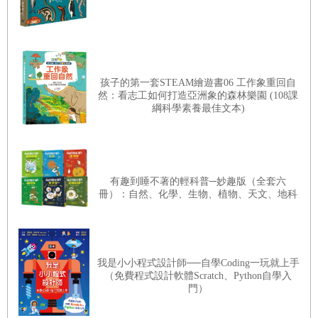
再度奔跑了起來。她輕輕跳起，閃過俊赫接近犯規邊緣的鏟
球，然後起腳射門！
得分！
孩子的第一套STEAM繪遊書06 工作象重回自
「鄭智友選手又踢進了一分！而且還連續閃過四個人！真是
然：看志工如何打造亞洲象的森林樂園 (108課
綱科學素養最佳文本)
太厲害了！」
智友隊的選手們高興的抱在一起。敵隊選手也都豎起大拇
指，紛紛讚嘆智友的實力。無論是誰來看，都會贊同這是相
當精采的表現。這時，智友看到俊赫忿忿不平的踢著球門
有趣到睡不著的輕科普─妙趣版（全套六
冊）：自然、化學、生物、植物、天文、地科
柱。
呵呵，復仇成功！
這下，智友才覺得痛快多了。
我是小小程式設計師──自學Coding一玩就上手
（免費程式設計軟體Scratch、Python自學入
門）
【摘文2】1. 緊張刺激的分組抽籤