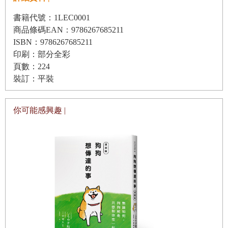
狗狗啊，對將來或過去都不是很在意，心裡想著的，只是
「現在」。
書籍代號：1LEC0001
稱讚狗狗的方法
商品條碼EAN：9786267685211
對狗狗來說，「現在」或說「當下」的重要性，遠遠超乎我
後記
ISBN：9786267685211
們人類所能想像到的程度。如果硬要解釋的話，大概就是：
印刷：部分全彩
「沒有任何『將來』，會比『現在』更重要。」
頁數：224
裝訂：平裝
因此，牠們不會為了期待將來而在當下有所隱忍，也不會刻
意回想過去而感到悲傷，反而忘記了重要的「當下」。
你可能感興趣 |
狗狗的腦中永遠只有一件事情，就是：「該如何在這當下獲
得幸福？」
那麼，狗狗不斷追尋的幸福，又是什麼呢？
當然啦，能得到美味的點心與正餐，或者有趣的玩具，都非
常幸福。
但是對狗兒來說，最棒的幸福，就是能在自己最愛的主人身
邊好好地放鬆。緊靠在主人身上，讓主人輕撫自己，然後看