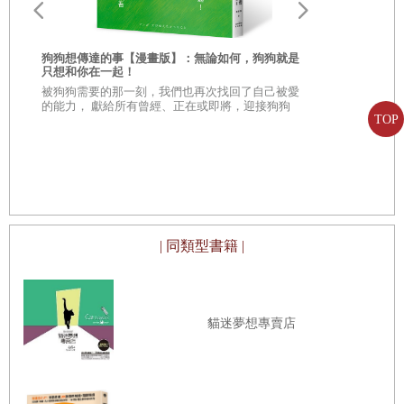
主人笑著對自己說話。
正是狗狗們的這般姿態，讓我們得以重新意識到：「沒有比
狗狗想傳達的事【漫畫版】：無論如何，狗狗就是
『當下』更重要的時刻了。」
只想和你在一起！
被狗狗需要的那一刻，我們也再次找回了自己被愛
的能力， 獻給所有曾經、正在或即將，迎接狗狗
馴鳥師教你
TOP
進入生命的你。
讀懂鳥寶真
光是活著，就值得驕傲
行為（暢銷
☆ 首選鳥寶
──飼養十歲法國鬥牛犬（♀）的三十五歲男性
備，一本解
我任職於一家生產電子產品的大型企業。
| 同類型書籍 |
在確定能進入這家公司工作的當下，我真的壓根兒沒有想
到，自己居然也會有這麼一天。
由於公司的液晶電視、手機、半導體等產品，面臨全球市占
貓迷夢想專賣店
率低迷的問題，在此影響下，公司業績一路下滑，沒過多久
就開始整頓人事。跟我同時期進入公司的人，將近一半都已
離開了公司。