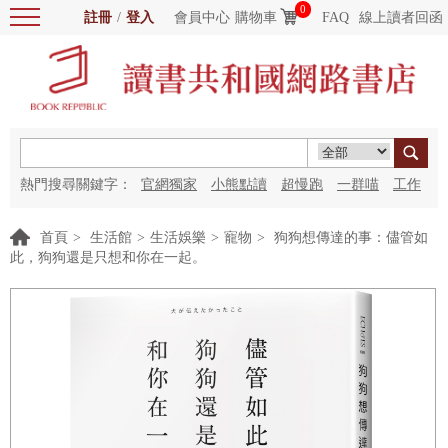
0
註冊
/
登入
會員中心
購物車
FAQ
線上讀者回函
熱門搜尋關鍵字：
官網獨家
小熊點讀
超慢跑
一群喵
工作
細胞
海洋圖書館
紅花
首頁
>
生活館
>
生活娛樂
>
寵物
>
狗狗想傳達的事：儘管如
此，狗狗還是只想和你在一起。