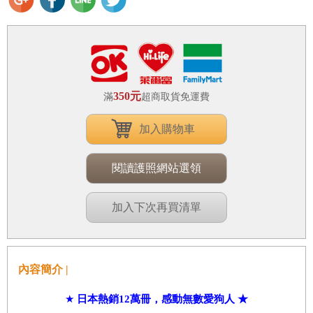
350元
滿
超商取貨免運費
加入購物車
閱讀護照網站選領
加入下次再買清單
內容簡介 |
★
日本熱銷
12
萬冊，感動無數愛狗人 ★