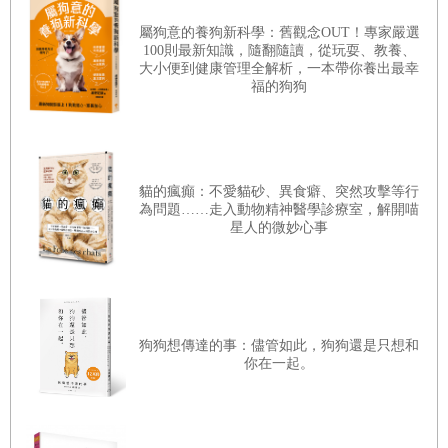
而我除了同齡的妻子外，還有個剛要六歲的女兒。
屬狗意的養狗新科學：舊觀念OUT！專家嚴選
100則最新知識，隨翻隨讀，從玩耍、教養、
為了家人，我絕不能讓自己就這樣斷了生計，所以相當焦
大小便到健康管理全解析，一本帶你養出最幸
急，想著要盡快安排好下一份工作。只是我太容易受到壓力
福的狗狗
影響，健康狀況很快出了問題；再加上，我也不認為自己這
把年紀，還能找到用相同薪資福利雇用我的公司，所以始終
沒有好好起身行動。
貓的瘋癲：不愛貓砂、異食癖、突然攻擊等行
另一方面，我一直沒有開口告訴妻子自己目前身處什麼狀
為問題……走入動物精神醫學診療室，解開喵
星人的微妙心事
況，因為我覺得，要是一提起這件事，肯定會讓整個家都愁
雲慘霧。
結果就是，我只能獨自抱著這煩惱，在家裡假裝一如往常，
卻每天都痛苦得要命。我甚至曾經想著，要是我能消失在世
狗狗想傳達的事：儘管如此，狗狗還是只想和
你在一起。
界上的某個角落，那該有多好；或者選擇拋棄家人、到某個
不知名的小鎮上重新來過之類的。明明腦袋裡也很清楚，都
已經走入如此的死胡同了，乾脆跟家人坦白不就好了嗎？然