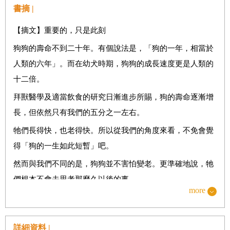
STORY 8 被需要的幸福──獨步Toppo
書摘 |
STORY 9 有好好保護我嗎？──古奇Gucci
【摘文】重要的，只是此刻
STORY 10 總在不知不覺間到來──莉蘿Lilo
狗狗的壽命不到二十年。有個說法是，「狗的一年，相當於
STORY 11 就想在一起！──阿琳Rin
人類的六年」。而在幼犬時期，狗狗的成長速度更是人類的
STORY 12 最愛的時間──里昂Leon
十二倍。
STORY 13 與愛犬的別離──皮特Pete
拜獸醫學及適當飲食的研究日漸進步所賜，狗的壽命逐漸增
STORY 14 領導者的條件──桃子Momo
長，但依然只有我們的五分之一左右。
STORY 15 矯正問題行為的方法──維琪Vicky
牠們長得快，也老得快。所以從我們的角度來看，不免會覺
STORY 16 拚上性命的信賴──阿連Ren
得「狗的一生如此短暫」吧。
STORY 17 狗狗與疼痛──小花Hana
然而與我們不同的是，狗狗並不害怕變老。更準確地說，牠
們根本不會去思考那麼久以後的事。
STORY 18 無法拋棄的狗──小春Haru
more
另一方面，過去曾體驗過的任何事情，牠們幾乎都會記得，
STORY 19 與狗一同生活──馬克Mark
只是也不會刻意去回憶。
STORY 20 真正的呼喚──小太郎Kotaro
詳細資料 |