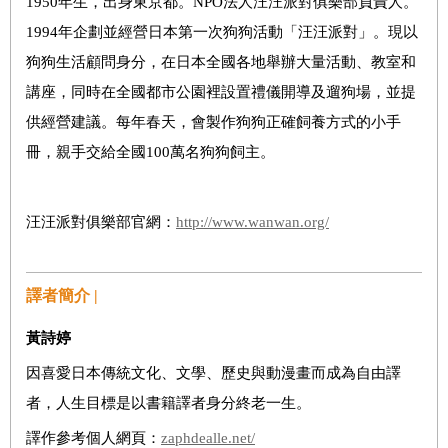
1950年生，出身東京都。NPO法人汪汪派對俱樂部負責人。
1994年企劃並經營日本第一次狗狗活動「汪汪派對」。現以
狗狗生活顧問身分，在日本全國各地舉辦大量活動、教室和
講座，同時在全國都市公園裡設置禮儀開導及遛狗場，並提
供經營建議。每年春天，會製作狗狗正確飼養方式的小手
冊，親手交給全國100萬名狗狗飼主。
汪汪派對俱樂部官網：
http://www.wanwan.org/
譯者簡介 |
黃詩婷
因喜愛日本傳統文化、文學、歷史與動漫畫而成為自由譯
者，人生目標是以書籍譯者身分終老一生。
譯作參考個人網頁：
zaphdealle.net/