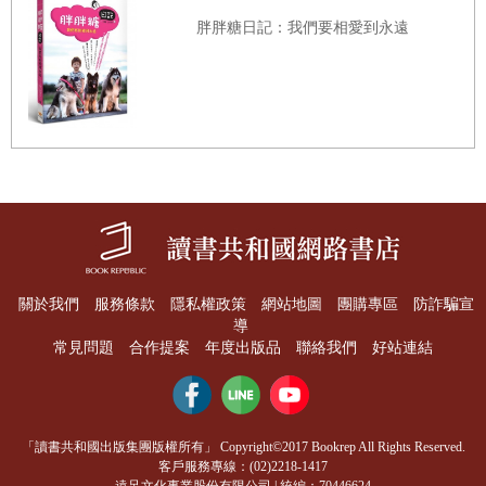
而，一看見開朗且笑容明媚的妻子和女兒，我就是沒辦法開
胖胖糖日記：我們要相愛到永遠
口談這件事。
偏偏就在現狀如此嚴苛的時候，又發生了雪上加霜的糟糕
事。
我們家的法國鬥牛犬開始有些不對勁。
那天，貝兒悠悠哉哉地走進我的書房。貝兒出生以來，我就
有規定牠不許進入書房，所以本以為牠只是偶然闖入，就把
牠拎回了客廳，結果沒多久後牠又走了進來。這樣的情況，
關於我們
服務條款
隱私權政策
網站地圖
團購專區
防詐騙宣
一天之內發生了好幾次。
導
常見問題
合作提案
年度出版品
聯絡我們
好站連結
就在我們夫妻開始覺得這實在不太對勁以後，貝兒開始做出
一些讓人難以理解的行為，像是朝著牆壁吠叫、隨地大便、
在原地一直繞圈圈等。
「讀書共和國出版集團版權所有」 Copyright©2017 Bookrep All Rights Reserved.
最確定有問題的，是某天女兒在摸貝兒的頭時，牠卻突然對
客戶服務專線：(02)2218-1417
遠足文化事業股份有限公司 | 統編：70446624