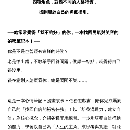
四種角色
，
對應不同的人格特質
，
找到屬於自己的
勇氣指引。
──
給常常覺得「我不夠好」的你，一本找回勇氣與笑容的
祕密筆記本！
──
你是不是也曾經有這樣的時候？
老是怕出錯，不敢舉手回答問題，做錯一點點，就覺得自己
很沒用。
很在意別人怎麼看你，總是悶悶不樂……。
這是一本心情筆記 + 漫畫故事 + 任務遊戲書，陪你完成屬於
自己的「找回自信的祕密任務」！以「培養溝通力，建立自
信」為核心概念，介紹各種實用練習。一步步培養自信行動
的能力，學會以自己為「人生的主角」來思考與實踐，就能