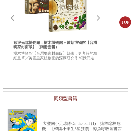
對不同面貌的自己都給予肯定
這些特質的心理基礎。培養自我肯定感，可以促進這些優良
特質的發展，讓孩子在未來成為「潛力無窮」的人！請試著
寫下你的成就感日記！
TOP
從自我肯定感的角度出發，關懷孩子、鼓勵孩子吧。
小練習
④ 寫下你的成就感日記！
「安心感」培育自我肯定感
COMIC想表達悶悶不樂的心情，但是……
歡迎光臨博物館：樹木博物館＋菌菇博物館【台灣
首先，最重要的是傾聽孩子的心聲。透過接納孩子的想法，
獨家封面版】（兩冊套書）
STEP3 試著寫下自己的感受
從疑問到思考
樹木博物館【台灣獨家封面版】凱蒂．史考特的精
認真傾聽，才能培養他們的自我肯定感。當孩子發現你願意
人生思辨關
好好釋放內心的感受
細畫筆╳英國皇家植物園的深厚研究 引領我們走
表達出同理的態度：「原來如此」、「你是這麼想的啊」，
入蓊鬱豐美、萬象紛呈的森林之中
★★法國文
小練習
⑤ 寫下你的感受
★★這個世界
他們才會感受到自己被重視，內心才能獲得滿足。
不容易被洗腦
COMIC你真的懂自己在想什麼嗎？
然而，大人們每天忙碌於各種事務上，回到家裡，不是在做
找「另一個你」聊聊天
家事，就是低頭滑手機，往往心不在焉地聽孩子說話。因
小練習
⑦ 向自己提問
| 同類型書籍 |
此，即使每天只有十分鐘，也請專注地面對孩子，認真聽他
COMIC失敗了也沒關係！
們說話。
自我肯定感需要透過成就感來培養。當孩子親身感受到「我
大豐國小足球隊On the ball (1)：搶救廢校危
做到了！」「我成功了！」，這些體驗會逐漸累積他們的自
機！【韓國小學生5星狂讚、鯨魚呼吸圖書館