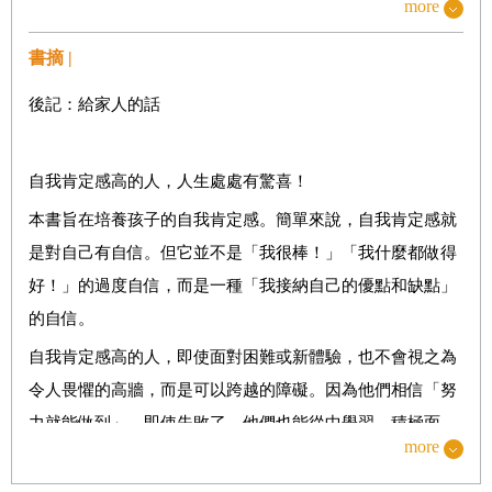
more
劍士型
舞者型
書摘 |
魔法使型
後記：給家人的話
治癒師型
COMIC情緒是從哪裡來的？
自我肯定感高的人，人生處處有驚喜！
情緒到底是什麼？
本書旨在培養孩子的自我肯定感。簡單來說，自我肯定感就
【★九大情緒攻略法】
是對自己有自信。但它並不是「我很棒！」「我什麼都做得
喜悅 厭惡 憤怒
好！」的過度自信，而是一種「我接納自己的優點和缺點」
感動 嫉妒 慌張
的自信。
恐懼 驚訝 悲傷
自我肯定感高的人，即使面對困難或新體驗，也不會視之為
令人畏懼的高牆，而是可以跨越的障礙。因為他們相信「努
小練習
①為你的情緒打分數
力就能做到」。即使失敗了，他們也能從中學習，積極面
想要更了解自己嗎？你可以這樣做！
more
對，不斷挑戰，累積經驗，進而建立更強大的自信。
・留言給自己！