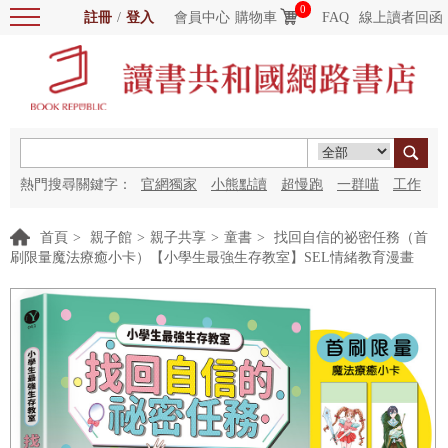
0
註冊
/
登入
會員中心
購物車
FAQ
線上讀者回函
熱門搜尋關鍵字：
官網獨家
小熊點讀
超慢跑
一群喵
工作
細胞
海洋圖書館
紅花
首頁
>
親子館
>
親子共享
>
童書
>
找回自信的祕密任務（首
刷限量魔法療癒小卡）【小學生最強生存教室】SEL情緒教育漫畫