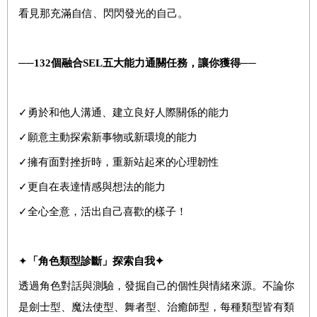
看見那充滿自信、閃閃發光的自己。
──
132
個
融合
SEL
五大能力通關任務，讓你獲得──
✓勇於和他人溝通、建立良好人際關係的能力
✓願意主動探索新事物或新環境的能力
✓擁有面對挫折時，重新站起來的心理韌性
✓更自在表達情感與想法的能力
✓全心全意，活出自己喜歡的樣子！
✦
「
角色類型診斷」探索自我
✦
透過角色對話與測驗，發掘自己的個性與情緒來源。不論你
是劍士型、魔法使型、舞者型、治癒師型，每種類型皆有類