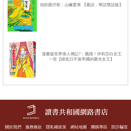
境，讓他知道自己永遠有歸屬。
咱的囡仔歌：山嘛驚寒 【臺語．華語雙語版】
漫畫版世界偉人傳記7：膽識！伊莉莎白女王
一世【締造日不落帝國的榮光女王】
關於我們
服務條款
隱私權政策
網站地圖
團購專區
防詐騙宣