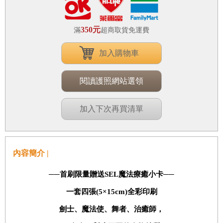
350元
滿
超商取貨免運費
加入購物車
閱讀護照網站選領
加入下次再買清單
內容簡介 |
──
首刷限量贈送
SEL
魔法療癒小卡──
一套四
張
(5×15cm)
全彩印刷
劍士、魔法使、舞者、治癒師，