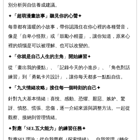
別分析與自信養成建議。
✦
「
超萌
漫畫故事
」聽見你的心聲
✦
每章都有溫暖的小故事，帶你認識住在你心裡的各種聲音，
像是「自卑小怪獸」或「鼓勵小精靈」，讓你知道，原來心
裡的煩惱是可以被理解、也可以改變的。
✦
「你就是自己人生的主角
」
開始練習
✦
從「畫出我的優點」、「記錄今天的小進步」、「角色對話
練習」到「勇氣卡片設計」，讓你每天都多一點點自信。
✦
「九大情緒攻略」接住每一個時刻的自己
✦
針對九大基本情緒：喜悅、感動、恐懼、厭惡、嫉妒、驚
訝、憤怒、慌張、悲傷，逐一介紹來源與調整方法。一起從
觀察、接納到管理情緒。
✦
對應「
SEL
五大能力」的練習任務
✦
對應SEL理論：從自我覺察（探索情緒）、自我管理（轉化