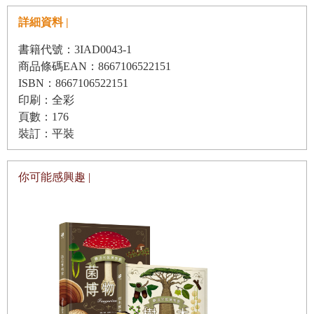
自我肯定感高的人，他們肯定的是努力的過程，而不是結果
詳細資料 |
或他人的評價，因此他們的內心是穩定的，這也讓他們更願
第
2
章
培養自信
心
意接納他人，建立良好的人際關係。
書籍代號：3IAD0043-1
COMIC改變看待事物的角度……
商品條碼EAN：8667106522151
自我肯定感不僅能影響當下的自己，更是奠定未來人生自信
ISBN：8667106522151
STEP 1 用「正向詞彙」取代
的基礎。當內心根基穩固，人生就會充滿活力、幹勁和前進
印刷：全彩
小練習①
的能量。
頁數：176
裝訂：平裝
試試看，轉換你的性格特質
成為潛力無窮的人！
COMIC察覺自己的優點
有些人在學生時期成績優異，進入社會後卻發展平庸；有些
你可能感興趣 |
人在學生時期毫不出色，進入社會後反而功成名就。許多人
積極探索自己的優點
已經意識到，學校成績和社會成就並非絕對相關。
用「蜘蛛網思考法」深度思考
近年來研究發現，相較於考試或智商等可量化的「認知能
COMIC累積小小的成功經驗
力」，培養難以用分數衡量的「非認知能力」，對未來影響
STEP 2 「我做到了！」一點一滴累積小小的成就感
更為深遠，這在全球引起了廣泛的關注。所謂非認知能力，
發現那些自己也做得到的小事
指的是「毅力」、「復原力」、「自制力」、「好奇心」、
小練習
③ 與過去的自己比較
「挑戰精神」等優良的人格特質。而自我肯定感，正是支撐