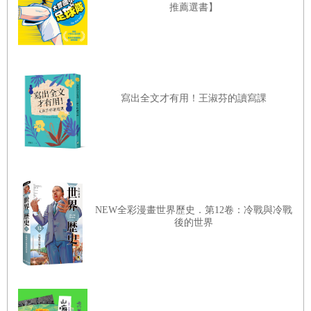
推薦選書】
信。關鍵在於，這些事情都是由孩子自主選擇並完成，而不
是被他人所強迫。
當孩子自主決定，並順利完成這件發自內心想做的事時，他
們會感受到強烈的成就感。如果這時能獲得你的讚美，他們
會更加確認這份成就感。因此，請不要吝嗇表達你的讚美與
寫出全文才有用！王淑芬的讀寫課
喜悅，並且對他們說：「你做到了！」「你成功了！」
自我肯定感的根基，源於感受到被愛的安心感。請帶著笑容
向孩子說話，一起觀看有趣的電視或影片、一起做料理、一
起去戶外踏青……盡可能共同體驗生命中的美好時光。
此外，請多摸摸孩子的頭，擁抱他們，和他們擊掌，多些肢
NEW全彩漫畫世界歷史．第12卷：冷戰與冷戰
後的世界
體接觸。當你凝視著孩子的眼睛說話，你的愛也能傳達到他
們心底。就算只是一件微不足道的小事，也請充分表達出你
對孩子的情感。當孩子能夠感受到父母的愛，長大成人後，
就能建立起安穩的自信。請給孩子一個能安心做自己的環