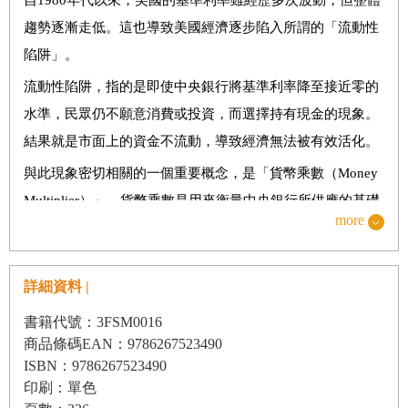
趨勢逐漸走低。這也導致美國經濟逐步陷入所謂的「流動性
第三部｜美國製造對全球經濟的影響
陷阱」。
第8章 美國的製造回流與本地化
流動性陷阱，指的是即使中央銀行將基準利率降至接近零的
第9章 美國製造業復興
水準，民眾仍不願意消費或投資，而選擇持有現金的現象。
結果就是市面上的資金不流動，導致經濟無法被有效活化。
第10章 製造回流與保護主義的兩難
與此現象密切相關的一個重要概念，是「貨幣乘數（Money
Multiplier）」。貨幣乘數是用來衡量中央銀行所供應的基礎
第四部｜美國能否再次偉大？
more
貨幣，在銀行體系內透過貸款與存款的過程中，被放大為多
第11章 世界最強的國家──美國
少貨幣的指標。簡單來說，就是銀行將資金借給民眾後，這
第12章 美國如何維持其霸權地位？
些錢又再度被存入銀行、再借出給其他人，如此重複循環，
詳細資料 |
第13章 AI時代的霸權之爭
導致貨幣總量逐漸增加。
書籍代號：3FSM0016
第14章 川普2.0，延續的美國優先主義
但在流動性陷阱的情況下，人們傾向於持有現金，銀行的放
商品條碼EAN：9786267523490
ISBN：9786267523490
第15章 美國政府債務：維持霸權的戰略工具？
貸活動因而減少。貨幣乘數下降，即使中央銀行大量釋出資
印刷：單色
金，這些錢也無法有效流通至實體經濟中。因此，貨幣乘數