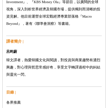
Investment』、『KBS Money Ola』等節目，以廣闊的全球
視角，深入剖析世界經濟及韓國市場，提供獨到而清晰的投
資見解。他目前運營全球宏觀經濟專業部落格『Macro
Beyond』，著有《聯準會洞察》等書籍。
譯者簡介 |
呂昀蔚
韓文譯者，熱愛韓國文化與閱讀，對投資與商業趨勢有濃烈
興趣，對心理與哲思常感好奇，享受文字轉譯過程中的糾結
與靈光一閃。
目錄 |
各界推薦