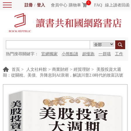
0
註冊
/
登入
會員中心
購物車
FAQ
線上讀者回函
熱門搜尋關鍵字：
官網獨家
小熊點讀
超慢跑
一群喵
工作
細胞
海洋圖書館
紅花
首頁
>
人文社科館
>
商業財經
>
經貿理財
>
美股投資大週
期：從關稅、美債、升降息到AI浪潮，解讀川普2.0時代的致富訊號