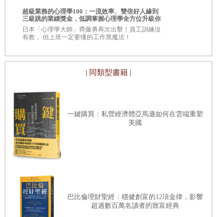
你的人生需要
性並刺激經濟活動。
相的商業洞察
超級業務的心理學100：一流效率、雙倍好人緣到
自己！
第七部｜全球投資格局將如何重塑？
三級跳的業績獎金，低調掌握心理學全方位升級你
\\超過 30,
的競爭力
的商學院教
日本「心理學大師」齊藤勇再次出擊！員工訓練沒
第25章 為了增長與霸權，美國的長期經濟戰略
有教， 但上班一定要懂的工作黑魔法！
儘管擔憂，美國經濟仍維持成長態勢
第26章 高通膨時代的資產投資策略
第27章 美國的金融與財政政策對全球經濟的影響
眾所皆知，在新冠疫情期間，美國政府也曾釋出大量的基礎
| 同類型書籍 |
第28章 掌握時機與市場週期至關重要
貨幣，其主因就是貨幣乘數的下降。然而，當時直接發放現
第29章 美國的全球地位與霸權還能維持多久？
金給民眾，引發了強烈的通膨憂慮。更糟的是，供應鏈瓶頸
一鍵購買：私營經濟體亞馬遜如何在雲端重塑
的出現，導致商品價格飆升。
第30章 美國政府主導的計劃經濟與變革
美國
為了抑制這類需求所引發的通膨，從2022年起，美國聯準會
第31章 美債危機與全球經濟的未來
（Fed）不僅升息，還啟用了「逆回購協議」（RRP, Reverse
後記 站在新經濟秩序的轉捩點上
Repo）。這是一種由聯準會向金融機構提供國債等安全資產
作為擔保，然後從這些金融機構手中暫時收回現金的操作方
式。金融機構將閒置現金交給聯準會，並收取利息，藉此達
巴比倫理財聖經：穩健創富的12項金律，影響
到縮減市場流動性的目的。（至於這項操作如何影響市場，
超過數百萬名讀者的致富經典