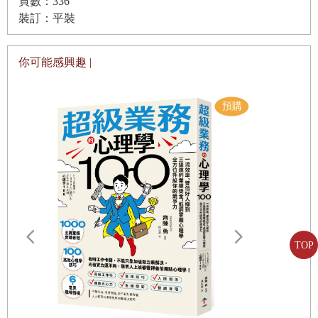
頁數：336
也成為判斷央行「撒錢政策」是否奏效的重要指標。
裝訂：平裝
第五部｜通膨與債券投資
過去政府即使大量投放資金，也往往流入資產市場而非實體
第16章 原物料與高科技產業對物價的影響
經濟，結果就是資產價格自然上升。
你可能感興趣 |
第17章 物價上漲背後的深層意義
造成這種現象的一個重要原因就是貧富差距。當貧富差距擴
第18章 美國政府隱藏的策略：利率與通膨
大，「邊際消費傾向（Marginal Propensity to Consume）」
第19章 美國的國債發行戰略
會隨之下降。所謂邊際消費傾向，是指當收入增加時，用於
消費的比例。
第六部分｜美國股市：上漲之門，還是調整之路？
收入較低者傾向將新增收入多數用於消費；相反地，高收入
第20章 維持美國霸權的財政戰略
者即便收入增加，也多半選擇將其用於儲蓄或投資。長期而
言，這將導致整體經濟的消費減少，總需求下滑，進而可能
第21章 美國是否會迎來經濟衰退？
路
引發經濟衰退。
第22章 從流動性角度看市場趨勢
TOP
那麼，如果在貨幣乘數低迷的情況下，經濟真的陷入衰退，
第23章 AI 產業如何估價？
會發生什麼事呢？這時美國政府與聯邦準備系統（以下簡稱
第24章 在實體經濟低迷的情況下，股市能否繼續上漲？
「聯準會」）就會再次向市場注入基礎貨幣，藉此補充流動