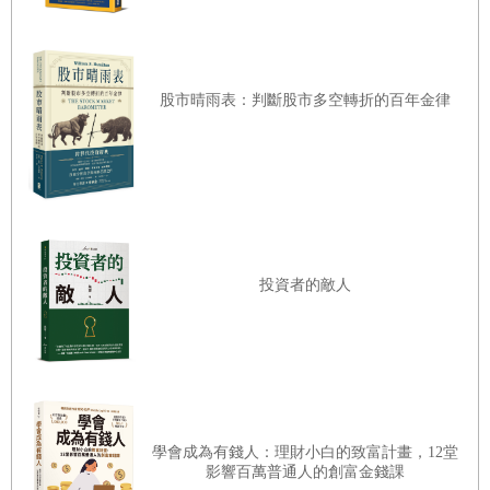
書中後續章節將詳加說明。）
其結果是，資產價格明顯下跌。2022年上半年，美國消費者
物價指數（CPI）衝上9.1%的高點，當時包括我在內的多數
股市晴雨表：判斷股市多空轉折的百年金律
市場參與者都擔心2023年可能陷入經濟衰退。但事與願違，
2023年美股卻出現強勁反彈，即便聯準會持續緊縮貨幣政
策，美國在 OECD 的景氣領先指標仍出現回升。
至今為止，美國經濟仍未見明顯降溫，仍維持穩健成長。一
般預測認為，升息對消費與企業投資的抑制效果通常會在一
投資者的敵人
年至一年半後才顯現。但實際上，這項預測落空了——2024
年第二季，美國 GDP 成長率高達 3.0%，第三季也達到
2.8%，經濟表現仍舊穩健。
深入探究之後才發現，美國政府採取了一種跳脫傳統的新方
學會成為有錢人：理財小白的致富計畫，12堂
式，為市場注入流動性。
影響百萬普通人的創富金錢課