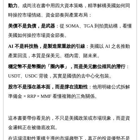
動力
。成尚泫在書中用四大資本策略，精準解構美國如何同
時操控市場情緒、資金節奏與產業布局：
美債不是負債，是武器
：從 SOMA、TGA 到拍賣結構，看懂
美國如何操控市場資金節奏。
AI
不是科技熱，是製造業重啟的引線
：美國以 AI 之名推動
產業回流，本質是保美元、穩內需、賭未來。
穩定幣不是幣圈的「圈內事」，而是美元數位殖民的潛行
：
USDT、USDC 背後，其實是國債的去中心化包裝。
股市不是漲在基本面，而是撐在流動性
：他用明確公式拆解
準備金 × RRP × MMF 看懂複雜的三角關係。
這本書要帶你看見的，不只是美國政策或市場現象，而是資
金邏輯正在被徹底改寫。
在這場流動性重構主導的市場趨勢下，真正的投資優勢不是