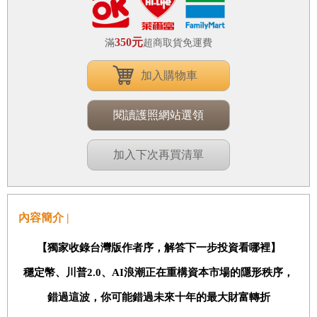
350元
滿
超商取貨免運費
加入購物車
閱讀護照網站選領
加入下次再買清單
內容簡介 |
【獨家收錄台灣版作者序，解答下一步投資看哪裡】
穩定幣、川普
2.0
、
AI
浪潮
正在重構資本市場的隱形秩序
，
錯過這波，你可能錯過未來十年的最大財富轉折