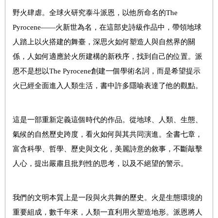
野火肆虐。全球火研究泰斗派恩，以他所命名的The
Pyrocene——火新世為名，在這部史詩級作品中，帶領地球
人踏上以火搭建的舞臺，深思火如何塑造人與自然界的關
係，人如何適應於火所建構的新秩序，找到自己的位置。派
恩不是想以The Pyrocene創建一個學術名詞，而是希望提示
火已經全面進入人類生活，書中許多隱喻表達了他的觀點。
這是一部重新定義這個時代的作品。從地球、人類、生態、
氣候的自然歷史跨度，看火如何與其共同演進。全書七章，
富含科學、哲學、歷史與文化，美麗詩意的敘事，不斷敲擊
人心，提出嚴肅且批判性的思考，以及不絕望的警示。
我們的文明本質上是一段與火共舞的歷史。火是生態環境的
重要組成，數千年來，人類一直利用火塑造地形。派恩將人