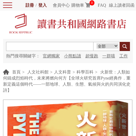
0
註冊
/
登入
會員中心
購物車
FAQ
線上讀者回函
熱門搜尋關鍵字：
官網獨家
小熊點讀
超慢跑
一群喵
工作
細胞
海洋圖書館
紅花
首頁
>
人文社科館
>
人文科普
>
科學百科
>
火新世：人類如
何鑄成烈焰時代，未來將燃向何方【全球火研究首席Pyne經典作．重
新定義這個時代——一部地球、人類、生態、氣候與火的共同演化史
詩】