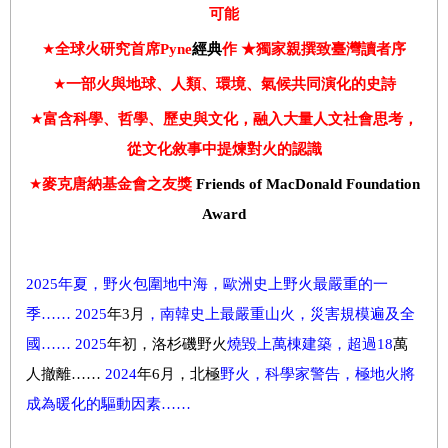
可能
★
全球火研究首席
Pyne
經典
作
★
獨家
親撰致臺
灣讀者序
★
一部
火與
地球、
人類
、環境、氣候共同演化
的史
詩
★
富含科學、哲學、歷史與文化
，融入大量人文社會思考，
從文化敘事中提煉對火的認識
★
麥克唐納基金會之友獎
Friends of MacDonald Foundation
Award
2025年
夏，野火包圍地中海，歐洲史上野火最嚴重的一
季……
2025
年3月
，
南韓史上最嚴重山火
，
災害規模遍及全
國
……
2025
年初，洛杉磯野火
燒毀上萬棟建築，超過
18
萬
人撤離……
2024
年6月，北極
野
火
，
科學家警告，
極地火
將
成
為
暖化的驅動因素
……