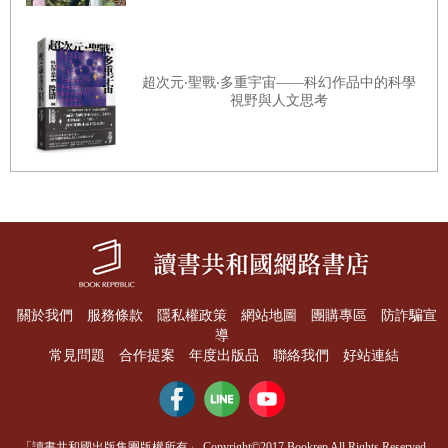
布地球。
超次元‧聖戰‧多重宇宙——科幻作品中的科學
燃燒活態（living landscapes）與石態地景（lithic
視野與人文思考
landscapes）之間的辯證關係，解釋了地球野火場景中的大
多數矛盾。……
‧何謂火新世？
……歷史記錄了三種火，第一種是自然火──自從植物開始
關於我們
服務條款
隱私權政策
網站地圖
團購專區
防詐騙宣
在陸地上定居以來，火便隨之出現，化石炭的痕跡可追溯至
導
常見問題
合作提案
年度出版品
聯絡我們
好站連結
4.2億年前。第二種火是由人類點燃並促進，由於烹飪的需
要，火依賴性已經成為人類基因的一部分，在上次冰河時期
結束後的有利條件下，第二種火隨著人類的擴散而逐漸蔓
「讀書共和國出版集團版權所有」 Copyright©2017 Bookrep All Rights Reserved.