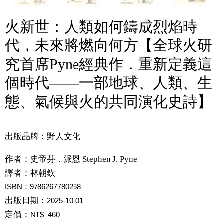
火新世：人類如何鑄成烈焰時
代，未來將燃向何方【全球火研
究首席Pyne經典作．重新定義這
個時代——一部地球、人類、生
態、氣候與火的共同演化史詩】
出版品牌：野人文化
作者：
史帝芬．派恩 Stephen J. Pyne
譯者：
林朝欽
ISBN：9786267780268
出版日期：
2025-10-01
定價：
NT$ 460