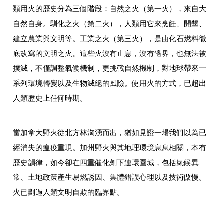
類用火的歷史分為三個階段：自然之火（第一火），來自大
自然自身。馴化之火（第二火），人類用它來烹飪、開墾、
建立農業與文明等。工業之火（第三火），是由化石燃料徹
底改寫的文明之火。這些火沒有止息，沒有邊界，也無法被
撲滅，不僅調整氣候機制，更挑戰自然機制，對地球帶來一
系列環境轉變以及生物滅絕的風險。使用火的方式，已超出
人類歷史上任何時期。
當加拿大野火從北方林洶湧而出，猶如見證一場我們以為已
經消失的瘟疫重現。加州野火與其地理環境息息相關，本有
歷史韻律，如今卻在四重催化劑下連環圍城，包括氣候異
常、土地政策產生易燃誘因、集體錯誤心理以及技術傲慢。
火已劃過人類文明自欺的臨界點。