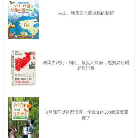
物質燃料存在本質差異。人類隨著狂熱情緒的升高，正過度
火山、地震與恐龍滅絕的秘密
使用化石燃料。其燃燒過程非常複雜，可能包括許多尚未完
全理解的化學和物理反應，而人類對這些過程的了解相對有
限，其結果不僅影響現在，也會對未來的地質環境產生影
響；燃燒所產生的汙染物和溫室氣體，更將在未來的數十年
甚至數百年內，持續影響地球。
傳染力法則：網紅、股災到疾病，趨勢如何崛
起與消長
工業化將化石燃料轉化為未來地質的碳債務，這種跨越時空
的能量置換機制，實質重構了行星尺度的火循環體系。我們
不僅將古生代沉積的碳庫搬移至地表釋放，更經由燃燒產物
造成氣候回饋與生態連鎖效應，重塑了整個生物圈的燃燒閾
值。簡言之，化石燃料的火扮演三種角色，一，促發者：提
自然課可以這麼浪漫：李偉文的200個環境關
鍵字
供能量和動力支持；二，增強者：加強人類對能源的利用效
率和規模；三，全球化者：使得火的影響範圍遍及全球。儘
管並非所有地方都會被完全控制，但火的存在和影響確實遍