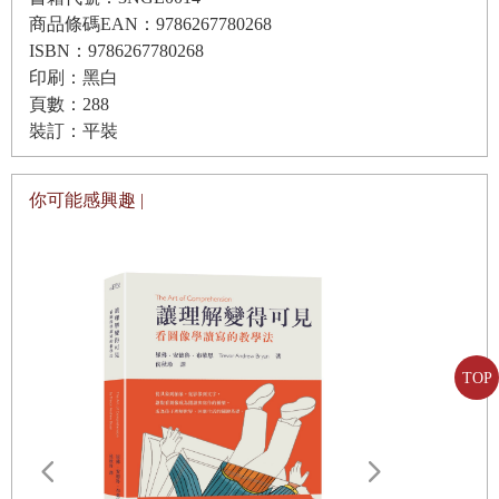
商品條碼EAN：9786267780268
那些本不該燃燒或只該零星起火之地，如今卻陷入燎原之
ISBN：9786267780268
勢，南美洲腹地的潘塔納爾溼地竟遭火噬，亞馬遜雨林迎來
印刷：黑白
20年迄今最兇險的火季。即便未被火焰舔舐之處，亦難逃濃
頁數：288
煙之劫，澳洲野火的煙塵環遊了全球，美國西海岸大火的陰
裝訂：平裝
霾籠罩了大半個國家，其象徵性震撼與視覺衝擊，堪比1930
年代沙塵暴肆虐時的末日圖景。白晝，煙霧遮蔽了次大陸級
你可能感興趣 |
的遼闊地域；夜晚，火光如星斑點綴沉睡大地，宛如一條火
焰星辰匯成的銀河。野火火焰照不到的角落，城市燈火與燃
氣火炬依然通明：那是煤炭與天然氣轉化為電能的燃燒之
證。於眾多觀察者眼中，它們恰似步步緊逼的末世引信。連
格陵蘭島，也燃起了冷焰。
TOP
然而，煙與火只是症候，而非癥結。地球的「野火版圖」理
應由那些自然演化與人類文明磨合出的火所形塑，如今失衡