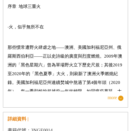
第三章 火之生靈：活態地景（Fire Creature: Living
序章 地球三重火
Landscapes）
第四章 火之生靈：石態地景（Fire Creature: Lithic
‧火，似乎無所不在
Landscapes）
第五章 火新世（The Pyrocene）
那些慣常遭野火肆虐之地——澳洲、美國加利福尼亞州、俄
終章 第六輪太陽（Sixth Sun）
羅斯西伯利亞——正以史詩級的廣度與烈度燃燒。2009年澳
洲的「黑色星期六」曾為單場野火立下歷史尺規；其後2019
作者後記／參考文獻註／參考文獻綜述／譯後記
至2020年的「黑色夏季」大火，則刷新了澳洲火季燃燒紀
錄。美國加利福尼亞州連續焚城中熬過了第4個年頭（2020
年），每一季烈焰均超越前一年的極限，如同瘟疫蔓延，大
more
火侵入俄勒岡州與華盛頓州，繼而翻越大陸分水嶺，將科羅
拉多州洛磯山脈夷為焦土。俄羅斯西伯利亞的野火向北吞噬
故土，甚至竄入北極圈內。
詳細資料 |
書籍代號：3NGE0014