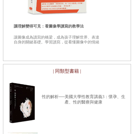
了。土地以生態退化回應，同時囤積更多可燃物，助長更兇
猛的野火。地球的火危機，不僅是那些焚毀荒野、撲向城鎮
的野性火，更關乎因刻意撲滅或不再引燃的良性火。地球生
山毛櫸生命
讓理解變得可見：看圖像學讀寫的教學法
物群落的崩解，既因狂火肆虐，也因已馴化火的缺席而分崩
次，聽樹自
★全球暢銷
讓圖像成為讀寫的橋梁，成為孩子理解世界、表達
離析。2013年「平肖自然保育研究所」評估了美國森林的現
雷本新作 ★
自身的關鍵基礎。學習讀寫，從看懂圖像中的情緒
上
到四周暢銷13
狀與未來，集結專家完成〈人新世中的森林保育〉報告，此
與故事開始。
報告如同一份生態全身斷層掃描，檢視植物、水、空氣、土
壤與野生動物的現狀。「火」是唯一貫穿所有領域的關鍵元
| 同類型書籍 |
素，是所有學科的交集點。在這急速變貌的圖景中，火觸及
每一環節，它整合了其他一切。若無法正確理解火，便無法
理解其餘事物。
性的解析──美國大學性教育講義3：懷孕、生
產、性的醫療與健康
地球之火三角的燃燒機制中，除了人類當前與過去的火現象
外，還有超越此兩者的第三個面向，那是深層時間封存的化
石燃料燃燒的火，這類源自地質紀元的碳基燃料，與現生生