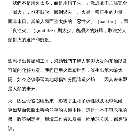
「我們不是用火太多，而是用錯了火。」派恩並不主張完全
「滅火」，也不鼓吹「回到過去」。火是一種再生的力量，
而非末日。當前人類面臨太多的「惡性火」（bad fire），而
「良性火」（good fire）則太少。所謂火的好壞，取決於人
類對火的選擇和態度。
派恩提出數據和工具，幫助我們了解人類與火災的互動以及
可能的化解方案。我們已用火重塑世界，催生出第六輪太
陽，如今必須學習為地球福祉分配這道火焰——因其未來即
是人類的未來。
火，因生命被召喚出來，影響了生物多樣性以及地球氣候，
更如雙面鏡照出善惡並存的人類本性。這是一本不容忽視的
書，政策制定者、環境工作者以及每一位地球公民，都應該
讀。