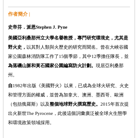
作者簡介 |
史帝芬．派恩
Stephen J. Pyne
美國亞利桑那州立大學名譽教授，專門研究環境史，尤其是
野火史，
以其對人類與火歷史的研究而聞名。曾在大峽谷國
家公園森林消防隊工作了15個季節，其中12季擔任隊長，並
為落磯山脈和黃石國家公園編寫防火計劃。
現居亞利桑那
州。
自
1982年出版《美國野火》以來，已成為全球火研究、火史
和管理方面的權威，並曾為加拿大、澳洲、墨西哥、歐洲
（包括俄羅斯）以及
整個地球野火撰寫歷史。
2015年首次提
出火新世The Pyrocene，此後這個詞彙廣泛被全球火生態學
和環境政策領域採用。