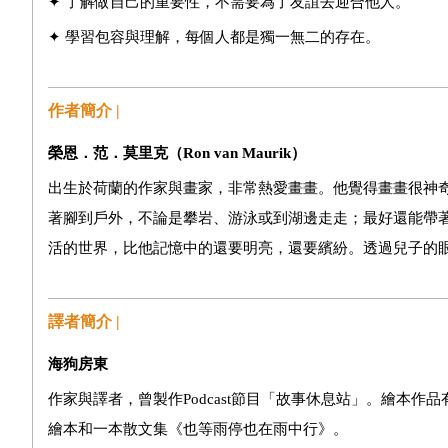
✦ 了解做自己的重要性，不需要為了友誼去迎合他人。
✦ 學習包容與理解，每個人都是獨一無二的存在。
作者簡介 |
榮恩．范．莫里克（
Ron van Maurik
）
出生於荷蘭的作家與畫家，非常熱愛畫畫。他覺得畫畫很神
著腳到戶外，不論是攀岩、游泳或到湖邊走走；最好還能帶
活的世界，比他記憶中的還要明亮，還要繽紛。透過兒子的
譯者簡介 |
海狗房東
作家與譯者，曾製作Podcast節目「故事休息站」。繪本
繪本和一本散文集《也等雨停也在雨中行》。