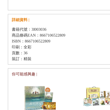
詳細資料 |
書籍代號：3I003036
商品條碼EAN：8667106522809
ISBN：8667106522809
印刷：全彩
頁數：36
裝訂：精裝
你可能感興趣 |