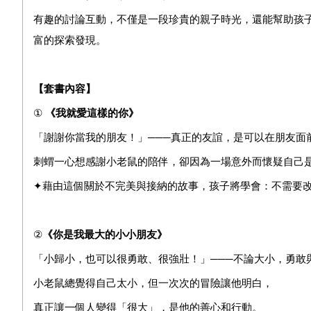
有趣的討論互動，不僅是一段珍貴的親子時光，還能幫助孩
富的探索發現。
【
套書內容
】
①
《
我就愛這樣的你》
「謝謝你當我的朋友！」───真正的友誼，是可以在朋友面
刺蝟一心想感謝小老鼠的陪伴，卻因為一場意外而懷疑自己
✦藉由這個關於不完美與接納的故事，孩子將學會：不需要
②
《你是我最大的小小朋友》
「小歸小，也可以很勇敢、很強壯！」───不論大小，勇敢
小老鼠總覺得自己太小，但一次次的冒險讓他明白，
真正讓一個人變得「很大」，是他的善心和行動。