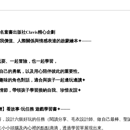
名童書出版社
Clavis
精心企劃
我價值、人際關係與情感表達的啟蒙繪本
✦
───
玩耍、一起冒險，也一起學習，
自己的勇氣，以及用心陪伴彼此的重要性。
趣味的角色對話，適合與孩子一起邊玩邊讀
✦
情節，帶領孩子學習接納自我、珍惜友誼
✦
贈
】看故事‧玩任務
遊戲學習書
✦
───
容，設計六個好玩的任務（閱讀分享、毛衣設計師、做自己最棒、聖
在小小頭腦及內心裡的點點滴滴，透過學習單展現出來。