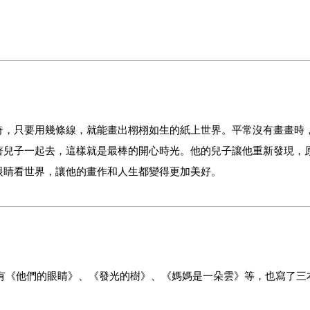
奇，只要用幾條線，就能畫出栩栩如生的紙上世界。平常沒有畫畫時
著兒子一起去，這樣就是最棒的開心時光。他的兒子讓他重新發現，
眼睛看世界，讓他的畫作和人生都變得更加美好。
作品有《他們的眼睛》、《發光的樹》、《媽媽是一朵雲》等，也寫了三