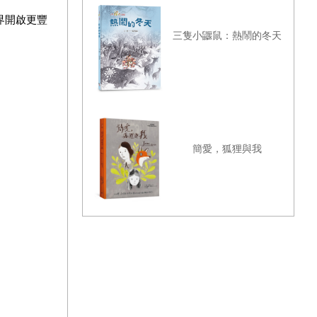
界開啟更豐
三隻小鼴鼠：熱鬧的冬天
簡愛，狐狸與我