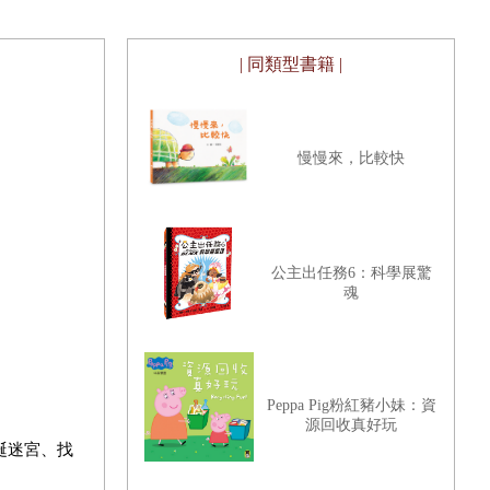
| 同類型書籍 |
慢慢來，比較快
公主出任務6：科學展驚
魂
Peppa Pig粉紅豬小妹：資
源回收真好玩
誕迷宮、找