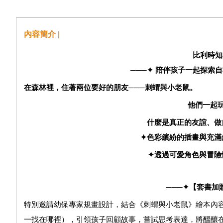
內容簡介 |
比利時知
───
✦
陪伴孩子一起探索自
在森林裡，住著兩位要好的朋友───刺蝟與小老鼠。
他們一起
什麼是真正的友誼、做
✦
色彩繽紛的插畫與充滿
✦
透過可愛角色與冒險
───
✦
【
套書加
特別邀請幼保專家規畫設計，結合《刺蝟與小老鼠》繪本內
一找在哪裡），引領孩子回顧故事，嘗試思考表達，將醞釀