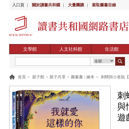
入口頁
|
關於讀書共和國
|
大量團購
|
索取圖書目錄
文學館
人文社科館
生活館
首頁
>
親子館
>
親子共享
>
圖畫書 / 繪本
>
刺蝟與小老鼠【
刺
與
遊