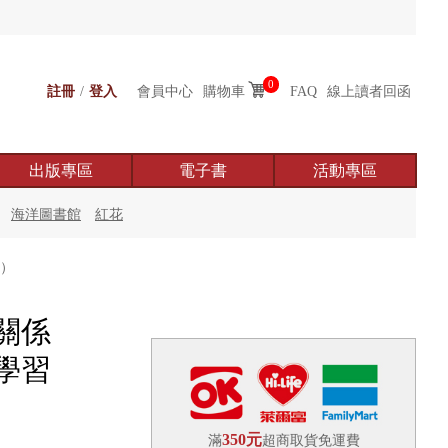
0
註冊
/
登入
會員中心
購物車
FAQ
線上讀者回函
出版專區
電子書
活動專區
海洋圖書館
紅花
）
關係
學習
350元
滿
超商取貨免運費