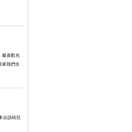
，最喜歡光
原來我們生
本台語幼兒