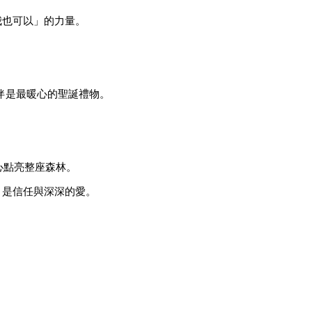
我也可以」的力量。
伴是最暖心的聖誕禮物。
」
心點亮整座森林。
，是信任與深深的愛。