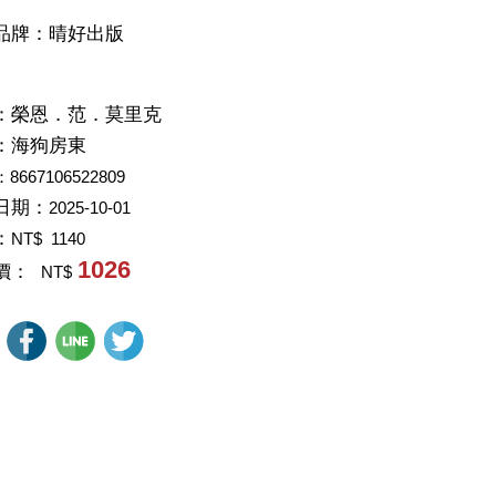
品牌：晴好出版
：
榮恩．范．莫里克
：
海狗房東
：8667106522809
日期：
2025-10-01
：
NT$ 1140
1026
價：
NT$