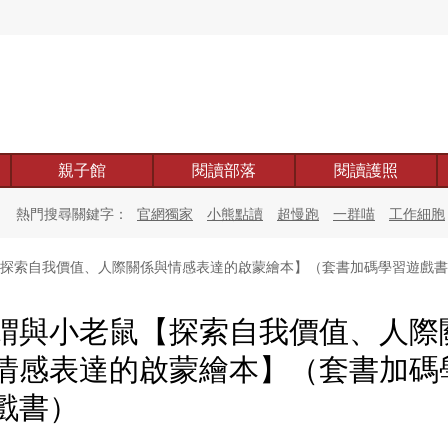
親子館
閱讀部落
閱讀護照
熱門搜尋關鍵字：
官網獨家
小熊點讀
超慢跑
一群喵
工作細胞
探索自我價值、人際關係與情感表達的啟蒙繪本】（套書加碼學習遊戲書
蝟與小老鼠【探索自我價值、人際
情感表達的啟蒙繪本】（套書加碼
戲書）