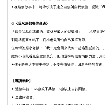
✦在這個故事中，將帶領孩子建立自信與自我價值，認識「
③
《我永遠都在你身邊》
「這是我為你準備的、森林裡最大的聖誕樹」───承諾與陪
刺蝟準備要冬眠了，而小老鼠害怕自己孤單過節。
但刺蝟答應小老鼠：「我一定會回來找你一起過聖誕節的。
雖然小老鼠看見空空的巢穴，但他選擇相信友情的力量，用
✦孩子將在這本書中學到：不要害怕等待，因為等待的背後
【
適讀年齡
】
───
✦ 適讀年齡：3-6歲親子共讀，6歲以上自行閱讀。
✦ 全書附注音。