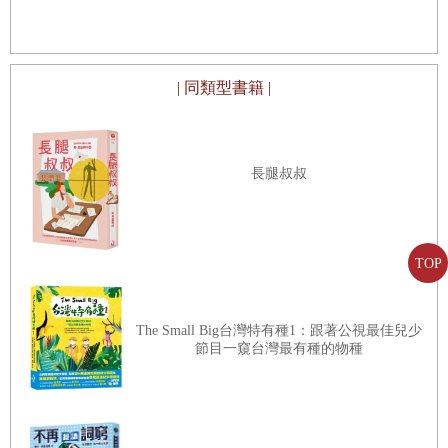
百工匠心篇
23.策馬飛輿—— 車夫
| 同類型書籍 |
24.趁熱打鐵—— 鐵匠
25.蹈機握杼—— 織工
長腿叔叔
26.匠石運斤—— 木匠
27.量體裁衣—— 裁縫
28.描鸞刺鳳—— 繡工
TOP
29.瓊漿玉液—— 釀酒師
30.遊刃有餘—— 廚師
The Small Big台灣特有種1：跟著公視最佳兒少
節目一窺台灣最有種的物種
文學藝術篇
31.鬼斧神工—— 雕塑家