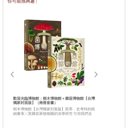
你可能感興趣 |
13.秉筆直書——史官
14.雕樑畫棟——建築師
15.妙手回春——醫生
16.縱橫捭闔——縱橫家
農桑漁獵篇
17.抽絲剝繭——養蠶繅絲人
18.發蹤指示——獵人
19.精耕細作——農民
20.馬放南山——放馬人
歡迎光臨博物館：樹木博物館＋菌菇博物館【台灣
獨家封面版】（兩冊套書）
21.磨刀不誤砍柴工——樵夫
從疑問到思考
樹木博物館【台灣獨家封面版】凱蒂．史考特的精
人生思辨關
細畫筆╳英國皇家植物園的深厚研究 引領我們走
22.煙波釣徒——漁夫
入蓊鬱豐美、萬象紛呈的森林之中
★★法國文
★★這個世界
不容易被洗腦