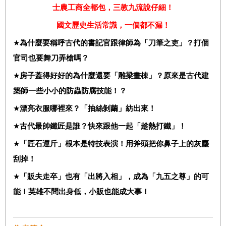
士農工商全都包，三教九流說仔細！
國文歷史生活常識，一個都不漏！
★
為什麼要稱呼古代的書記官跟律師為「刀筆之吏」？打個
官司也要舞刀弄槍嗎？
★
房子蓋得好好的為什麼還要「雕梁畫棟」？原來是古代建
築師一些小小的防蟲防腐技能！？
★
漂亮衣服哪裡來？「抽絲剝繭」紡出來！
★
古代最帥鐵匠是誰？快來跟他一起「趁熱打鐵」！
★
「匠石運斤」根本是特技表演！用斧頭把你鼻子上的灰塵
刮掉！
★
「販夫走卒」也有「出將入相」，成為「九五之尊」的可
能！英雄不問出身低，小販也能成大事！