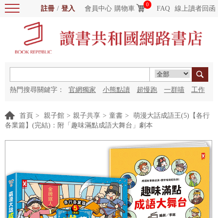
0
註冊
/
登入
會員中心
購物車
FAQ
線上讀者回函
熱門搜尋關鍵字：
官網獨家
小熊點讀
超慢跑
一群喵
工作
細胞
海洋圖書館
紅花
首頁
>
親子館
>
親子共享
>
童書
>
萌漫大話成語王(5)【各行
各業篇】(完結)：附「趣味滿點成語大舞台」劇本