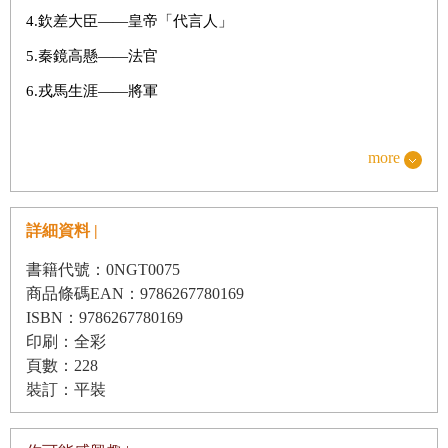
4.欽差大臣——皇帝「代言人」
5.秦鏡高懸——法官
6.戎馬生涯——將軍
more
僚屬吏卒篇
7.刀筆之吏——書吏
詳細資料 |
8.三班六房——吏役
9.驍勇善戰——士兵
書籍代號：0NGT0075
商品條碼EAN：9786267780169
10.鷹拿雁捉——捕快
ISBN：9786267780169
11.足智多謀——軍師
印刷：全彩
頁數：228
裝訂：平裝
諸子百家篇
12.百家爭鳴——學者