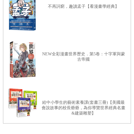
32.妙手丹青—— 畫家
不再詞窮，趣讀孟子【看漫畫學經典】
33.妙筆生花—— 詩人
34.旁搜博采—— 采詩官
35.翩翩起舞—— 舞蹈家
36.繞梁三日—— 歌唱家
NEW全彩漫畫世界歷史．第5卷：十字軍與蒙
37.入木三分—— 書法家
古帝國
三教九流篇
38.販夫走卒—— 小販
39.富商大賈—— 富商
給中小學生的藝術素養課(套書三冊)【美國最
40.媒妁之言—— 媒人
會說故事的校長爺爺，為你導覽世界經典名畫
&建築雕塑】
41.因材施教—— 教師