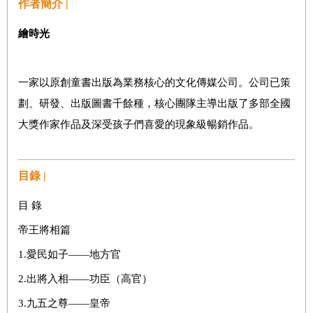
作者簡介 |
繪時光
一家以原創童書出版為業務核心的文化傳媒公司。公司已策
劃、研發、出版圖書千餘種，核心團隊主導出版了多部全國
大獎作家作品及深受孩子們喜愛的現象級暢銷作品。
目錄 |
目 錄
帝王將相篇
1.愛民如子——地方官
2.出將入相——功臣（高官）
3.九五之尊——皇帝