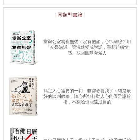
15鑰匙法則
·主動接近高能量場域，例如學習型社群、創新型企業、高品
| 同類型書籍 |
質的社交圈。
解決學習無動力的終極指南
·每週評估自己所處的環境是否充滿正能量，並進行必要的調
整。
當辦公室鴉雀無聲：沒有抱怨，心卻離線？用
16覺察法則
「交疊溝通」讓沉默變成對話，重新組織情
2.設定清晰的願景——能量需要方向
重啟工作熱情，跟倦怠說拜拜
感、找回團隊凝聚力
一個人的能量，就像一艘小船，需要方向才能駛向遠方。能
量的強弱，不僅取決於周圍的環境，更取決於我們內心願景
17心力法則
的清晰度。對於個人來說，一個明確的願景，就像是內心的
如何高能量社交
指南針，能夠點燃我們的能量，讓我們在生活的海洋中找到
搞定人心需要的一切，貓都教會我了：貓是最
好的談判教練，隨心所欲打動人心的優雅說服
方向，不至於迷失在茫茫的波濤中。如何讓自己的能量找到
術，不翻臉也能達成目的
18真實法則
方向呢？
穿越虛擬迷霧，點亮生活燈塔
·設定年度目標，並拆解為可執行的月計畫、周計畫。
·每天早晨冥想3 ~5 分鐘，聚焦自己的願景和使命。