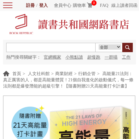
0
註冊
/
登入
會員中心
購物車
FAQ
線上讀者回函
熱門搜尋關鍵字：
官網獨家
小熊點讀
超慢跑
一群喵
工作
細胞
海洋圖書館
紅花
首頁
>
人文社科館
>
商業財經
>
行銷企管
>
高能量21法則：
真正厲害的人，都是高能量體質！21個自我進化的啟動儀式，每一條
法則都是爆發潛能的超級引擎！【隨書附贈21天高能量打卡計畫】