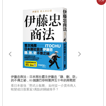
TOP
孟母三遷的故事告訴我們，環境對一個人的影響真的很重
要。無論是學校、家庭，還是職場，我們所處的環境都是一
11搭橋法則
個能量場，它一直在影響我們的行為模式、思維方式，甚至
用傾聽偷走別人的心
改變我們的人生軌跡。
就職場來說，優秀的公司不僅僅提供豐厚的薪資，更懂得為
12風箏法則
員工營造積極向上的文化氣氛。在這些公司裡工作，你會看
到同事們充滿活力，大家互相鼓勵、分享創意，每一天都在
讓思考「飛」起來
為夢想加油。
相反的，低能量的環境就完全不一樣。在這樣的環境中，抱
13明燈法則
，
怨聲好像是「背景音樂」，團隊裡總是彌漫著一種「內耗」
用回饋為別人點一盞明燈
的氣氛，大家的精力都花在互相吐槽，而不是解決問題。這
伊藤忠商法：日本商社霸主伊藤忠「賺、刪、防」
AI素人的贏
的不傳之祕，81個讓巴菲特重押五十年的商戰哲
優勢！讓AI
種情況下，你對工作的熱情就像被風吹散的雲，一點點地消
學
看日本最強「野武士集團」 如何從一介賣布商人
也能做到的
超過15萬粉絲
14紐帶法則
蛻變成日股重返5萬點的關鍵推手？
失。所以，為了守護自己的能量場，我們不妨主動出擊，做
AI」創辦人
指令，簡單
讓能量在靈魂間流動
出一些改變。
·遠離低能量場域，例如充滿抱怨、內卷、互相消耗的環境。