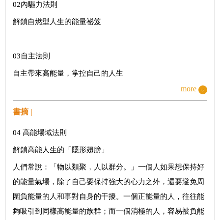
02內驅力法則
解鎖自燃型人生的能量祕笈
03自主法則
自主帶來高能量，掌控自己的人生
more
04高能場域法則
書摘 |
解鎖高能人生的「隱形翅膀」
04 高能場域法則
解鎖高能人生的「隱形翅膀」
05內在動機法則
人們常說：「物以類聚，人以群分。」一個人如果想保持好
如何點燃持續行動的驅動力
的能量氣場，除了自己要保持強大的心力之外，還要避免周
圍負能量的人和事對自身的干擾。一個正能量的人，往往能
06熱愛法則
夠吸引到同樣高能量的族群；而一個消極的人，容易被負能