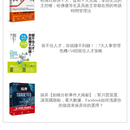
19體驗法則
哈佛日曆快十天：提前十天完成，拿回生活的
·通過寫作、冥想或視覺化練習，讓目標更加具體。
主控權；哈佛優等生及高效主管都在用的奇蹟
用戀愛喚醒心動的力量
3.靠近高能量人群——和強者同行
時間管理法
同溫層決定人生的高度。如果你周圍的人每天都在討論如何
提升自己、如何創造價值，你的思維模式也會被帶動；而如
20運動法則
果你周圍的人總是抱怨、推卸責任，你也會慢慢失去鬥志。
讓生命在律動中綻放
留不住人才，你就賺不到錢！：7大人事管理
高能量場域裡的人，通常具備三個特徵：
危機×54招留住人才策略
熱愛成長。他們願意學習新知識，不斷挑戰自我。
21以人為本法則
積極向上。他們專注於解決問題，而非沉溺於抱怨。
解鎖生命意義的寶藏
資源分享。他們樂於分享經驗，形成互相加值的生態。
那麼，如何靠近高能量人群呢？
操弄【劍橋分析事件大揭祕】：幫川普當選、
·定期參加行業交流會、學習型社群，與高能人士建立聯結。
讓英國脫歐，看大數據、Facebook如何洩露你
的個資來操弄你的選擇？
·在社交媒體上關注高品質的思想領袖，吸收正向思維。
·選擇一個「高能導師」，通過閱讀、觀想或直接學習，吸收
他們的智慧。