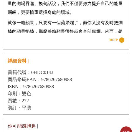
量的磁場吞噬。換句話說，我們不僅要努力提升自己的能量
解鎖高能量的「寶藏地圖」
層級，更要慎重選擇身處的場域。
就像一箱蘋果，只要有一個蘋果爛了，而你又沒有及時把爛
07挑戰自我法則
掉的蘋果扔掉，那麼整箱蘋果很快就會全部腐爛。然而，想
突破舒適區，釋放高能量
more
要遠離身邊負能量的人和事，並不像扔掉爛蘋果那麼簡單。
我們要主動進行「斷捨離」，遠離那些消耗能量的場域，積
08熱情法則
極進入充滿正能量的圈子。在團隊中彼此支持，相互滋養，
詳細資料 |
每天給自己一個能量補給站
共同成長。
書籍代號：0HDC0143
高能場域是人生的「隱形翅膀」，它決定我們的眼界、行動
商品條碼EAN：9786267680988
力、成長速度，以及最終的成就。當我們主動選擇和營造高
ISBN：9786267680988
09持續小贏法則
印刷：雙色
能場域時，就彷彿站在陽光下，每一步都充滿力量，每一個
從1%的積累走向成功
頁數：272
夢想都觸手可及。
裝訂：平裝
一、如何打造高能場域
10瞬間轉念法則
1.選擇適合成長的環境——近朱者赤
你可能感興趣 |
一念之間重塑命運