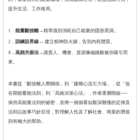
提升生活、工作格局。
1．
能量斷捨離
→精準識別消耗自己能量的隱形黑洞。
2．
訓練設界線
→ 建立精神防火牆，告別內耗體質。
3
．高頻共振法
→讓貴人、機會、資源像磁鐵般被你吸引而
來。
本書從「斷捨離人際關係」到「建構心流引力場」，從「低
谷期能蓄能法則」到「高維決策心法」，作者逐層開啟──
保持高能量法則的祕密，並將一個個看似艱深難懂的定律及
法則以故事巧妙呈現，對理解人性及了解社會、商業的潛規
則有極大的幫助。