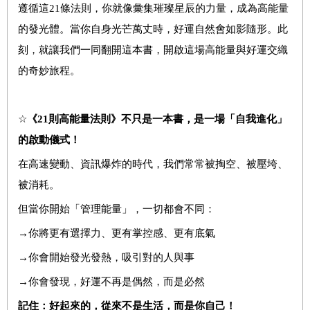
遵循這21條法則，你就像彙集璀璨星辰的力量，成為高能量
的發光體。當你自身光芒萬丈時，好運自然會如影隨形。此
刻，就讓我們一同翻開這本書，開啟這場高能量與好運交織
的奇妙旅程。
☆
《
21
則高能量法則
》
不只是一本書，是一場「自我進化」
的啟動儀式！
在高速變動、資訊爆炸的時代，我們常常被掏空、被壓垮、
被消耗。
但當你開始「管理能量」，一切都會不同：
→你將更有選擇力、更有掌控感、更有底氣
→你會開始發光發熱，吸引對的人與事
→你會發現，好運不再是偶然，而是必然
記住：好起來的，從來不是生活，而是你自己！