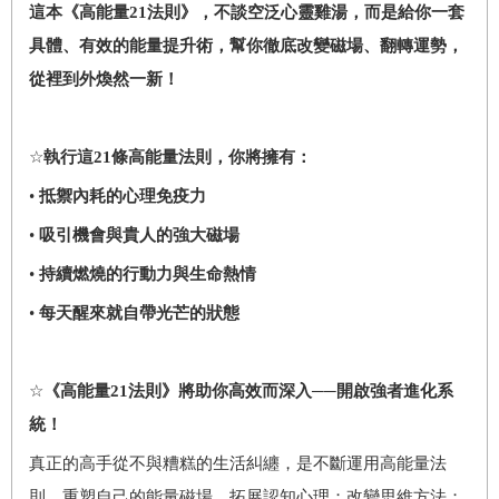
這本《高能量
21
法則》，不談空泛心靈雞湯，而是給你一套
具體、有效的能量提升術，幫你徹底改變磁場、翻轉運勢，
從裡到外煥然一新！
☆
執行這
21
條高能量法則，你將擁有：
•
抵禦內耗的心理免疫力
•
吸引機會與貴人的強大磁場
•
持續燃燒的行動力與生命熱情
•
每天醒來就自帶光芒的狀態
☆
《高能量
21
法則》將助你高效而深入──開啟強者進化系
統！
真正的高手從不與糟糕的生活糾纏，是不斷運用高能量法
則，重塑自己的能量磁場，拓展認知心理；改變思維方法；