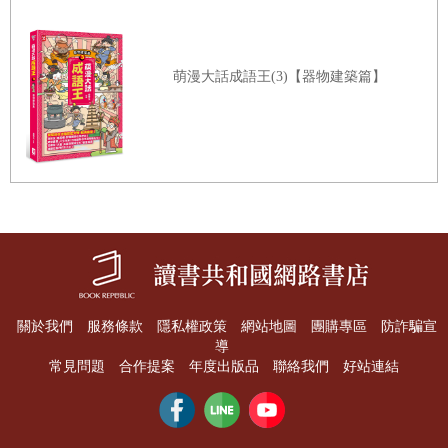
萌漫大話成語王(3)【器物建築篇】
關於我們
服務條款
隱私權政策
網站地圖
團購專區
防詐騙宣
導
常見問題
合作提案
年度出版品
聯絡我們
好站連結