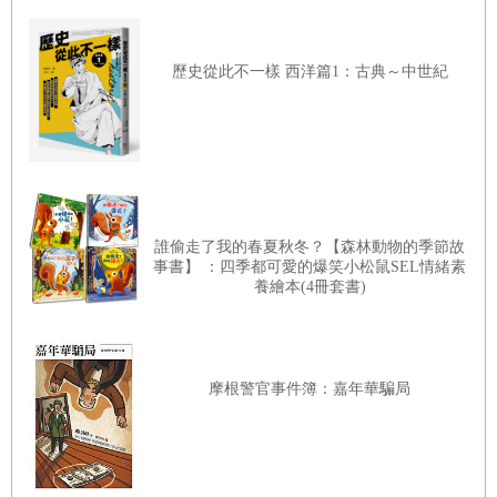
歷史從此不一樣 西洋篇1：古典～中世紀
誰偷走了我的春夏秋冬？【森林動物的季節故
事書】 ：四季都可愛的爆笑小松鼠SEL情緒素
養繪本(4冊套書)
摩根警官事件簿：嘉年華騙局