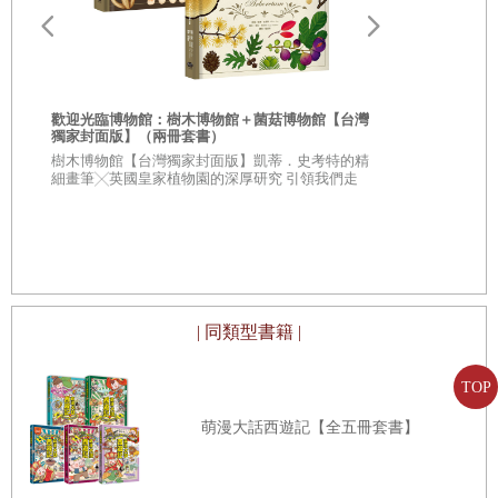
歡迎光臨博物館：樹木博物館＋菌菇博物館【台灣
獨家封面版】（兩冊套書）
從疑問到思考
樹木博物館【台灣獨家封面版】凱蒂．史考特的精
人生思辨關
細畫筆╳英國皇家植物園的深厚研究 引領我們走
入蓊鬱豐美、萬象紛呈的森林之中
★★法國文
★★這個世界
不容易被洗腦
| 同類型書籍 |
TOP
萌漫大話西遊記【全五冊套書】