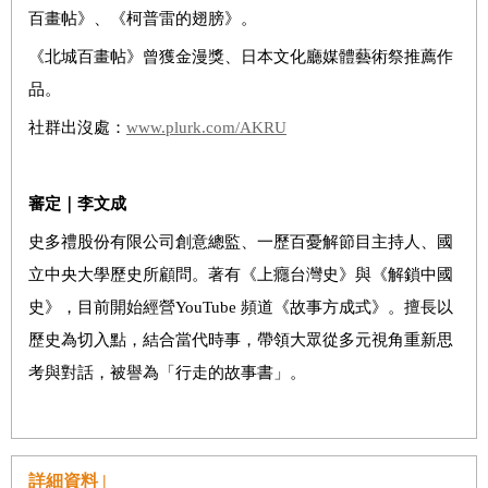
百畫帖》、《柯普雷的翅膀》。
《北城百畫帖》曾獲金漫獎、日本文化廳媒體藝術祭推薦作
品。
社群出沒處：
www.plurk.com/AKRU
審定｜李文成
史多禮股份有限公司創意總監、一歷百憂解節目主持人、國
立中央大學歷史所顧問。著有《上癮台灣史》與《解鎖中國
史》，目前開始經營YouTube 頻道《故事方成式》。擅長以
歷史為切入點，結合當代時事，帶領大眾從多元視角重新思
考與對話，被譽為「行走的故事書」。
詳細資料 |