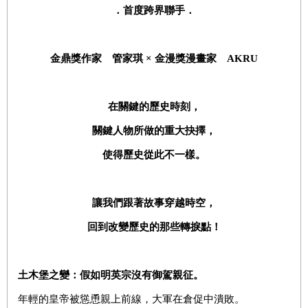
．首度跨界聯手．
金鼎獎作家 管家琪
×
金漫獎漫畫家
AKRU
在關鍵的歷史時刻，
關鍵人物所做的重大抉擇，
使得歷史從此不一樣。
讓我們跟著故事穿越時空，
回到改變歷史的那些轉捩點！
土木堡之變：假如明英宗沒有御駕親征。
年輕的皇帝被慫恿親上前線，大軍在倉促中潰敗。