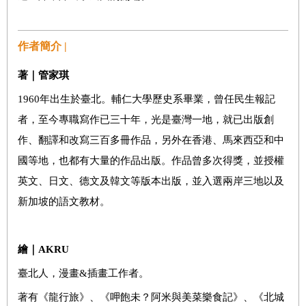
作者簡介 |
著｜管家琪
1960年出生於臺北。輔仁大學歷史系畢業，曾任民生報記
者，至今專職寫作已三十年，光是臺灣一地，就已出版創
作、翻譯和改寫三百多冊作品，另外在香港、馬來西亞和中
國等地，也都有大量的作品出版。作品曾多次得獎，並授權
英文、日文、德文及韓文等版本出版，並入選兩岸三地以及
新加坡的語文教材。
繪｜
AKRU
臺北人，漫畫&插畫工作者。
著有《龍行旅》、《呷飽未？阿米與美菜樂食記》、《北城