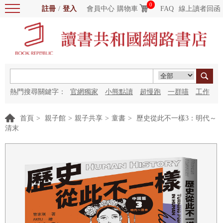
0
註冊
/
登入
會員中心
購物車
FAQ
線上讀者回函
熱門搜尋關鍵字：
官網獨家
小熊點讀
超慢跑
一群喵
工作
細胞
海洋圖書館
紅花
首頁
>
親子館
>
親子共享
>
童書
>
歷史從此不一樣3：明代～
清末