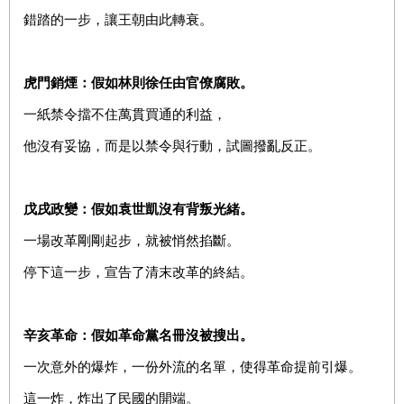
錯踏的一步，讓王朝由此轉衰。
虎門銷煙：假如林則徐任由官僚腐敗。
一紙禁令擋不住萬貫買通的利益，
他沒有妥協，而是以禁令與行動，試圖撥亂反正。
戊戌政變：假如袁世凱沒有背叛光緒。
一場改革剛剛起步，就被悄然掐斷。
停下這一步，宣告了清末改革的終結。
辛亥革命：假如革命黨名冊沒被搜出。
一次意外的爆炸，一份外流的名單，使得革命提前引爆。
這一炸，炸出了民國的開端。