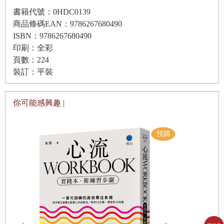
「我是個丟臉又糟糕的人。」
書籍代號：0HDC0139
商品條碼EAN：9786267680490
我總是用這些話攻擊自己，甚至嚴苛到認為：「像我這種笨
第
2
章 釐清對你真正重要的事──活出本心的時間
ISBN：9786267680490
拙、只會麻煩
印刷：全彩
當被問到「你怎麼想？」時……
別人的人，根本不配善待自己。」
頁數：224
最自然的自己，其實最迷人
裝訂：平裝
我以為鞭策自己才會成長，結果卻是日漸萎靡、自信崩塌，
輕盈的成功法則
甚至陷入憂鬱，
你可能感興趣 |
把時間，留給你熱愛的事物
什麼事都做不了。
人生不用「很厲害」，也可以很好
有一次，在課堂小組裡，我隨口說出：「我真的很糟……」
北歐人的穿搭哲學
在日本，這也許只是再平常不過的謙虛開場白。
活出自我，尊重彼此
但在場同學們卻驚訝地瞪大眼，急切地說：
會在意他人目光，是人的本能
「怎麼會！絕對不是這樣！」
「妳很棒啊，別再這樣說自己了！」
第
3
章 一次只專注一件事──單一任務的時間
「妳是不是遇到什麼事了？我們都願意聽妳說喔！」