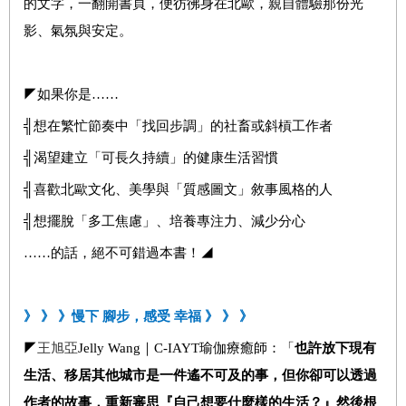
的文字，一翻開書頁，便彷彿身在北歐，親自體驗那份光
影、氣氛與安定。
◤如果你是……
╣想在繁忙節奏中「找回步調」的社畜或斜槓工作者
╣渴望建立「可長久持續」的健康生活習慣
╣喜歡北歐文化、美學與「質感圖文」敘事風格的人
╣想擺脫「多工焦慮」、培養專注力、減少分心
……的話，絕不可錯過本書！◢
》 》 》慢下 腳步，感受 幸福 》 》 》
◤
王旭亞
Jelly Wang｜C-IAYT瑜伽療癒師：「
也許放下現有
生活、移居其他城市是一件遙不可及的事，但你卻可以透過
作者的故事，重新審思『自己想要什麼樣的生活？』然後根