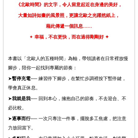
《北歐時間》的文字，令人留意起近在身邊的美好，
大量如詩如畫的風景照，更讓北歐之光躍然紙上，
藉此傳遞一個訊息……
✦
幸福，不在更快，而在過得剛剛好 ✦
本書以「北歐人的五種時間」為軸，帶領讀者在日常裡放慢
腳步，陪你一起找到專屬的節奏：
➤
暫停充電
── 練習停下腳步，在繁忙步調裡按下暫停鍵，
學會真正休息。
➤
我就是我
── 回到本心，擁抱自己的節奏，不去迎合、不
必比較。
➤
逐事而行
── 一次只專注一件事，擺脫多工焦慮，把注意
力放回當下。