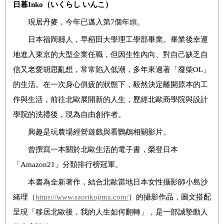
日暮
Inko
（いくらし いんこ）
現居丹麥，今年已邁入第7個年頭。
日本福岡縣人，早稻田大學理工學部畢業。畢業後幸運
地進入東京的大型企業任職，但因生性內向、對自己缺乏自
信又老愛胡思亂想，常常陷入低潮，多年來過著「廢柴OL」
的生活。在一次身心俱疲的狀態下，毅然決定離開原本的工
作與生活，前往北歐展開新的人生，歷經北歐商學院與設計
學院的洗禮後，現為自由創作者。
興趣是玩農場經營遊戲與看鸚鵡相關影片。
曾撰寫一本關於北歐生活的電子書，榮登日本
「Amazon21」分類排行榜冠軍。
本書為全新著作，結合北歐當地日本女性攝影師小島沙
緒理（
https://www.saorikojima.com/
）的攝影作品，圖文搭配
呈現「移居北歐後，我的人生如何翻轉」，是一部誠摯動人