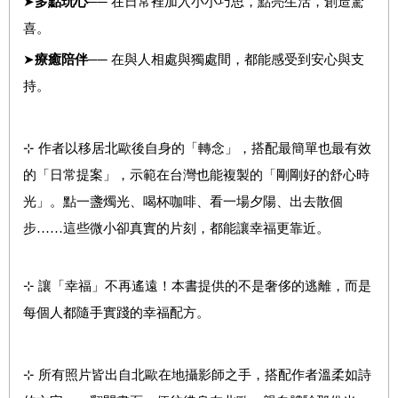
➤
多點玩心
── 在日常裡加入小小巧思，點亮生活，創造驚
喜。
➤
療癒陪伴
── 在與人相處與獨處間，都能感受到安心與支
持。
⊹ 作者以移居北歐後自身的「轉念」，搭配最簡單也最有效
的「日常提案」，示範在台灣也能複製的「剛剛好的舒心時
光」。點一盞燭光、喝杯咖啡、看一場夕陽、出去散個
步……這些微小卻真實的片刻，都能讓幸福更靠近。
⊹ 讓「幸福」不再遙遠！本書提供的不是奢侈的逃離，而是
每個人都隨手實踐的幸福配方。
⊹ 所有照片皆出自北歐在地攝影師之手，搭配作者溫柔如詩