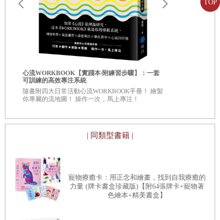
TOP
全神貫注聆聽對方說話
那份真誠的關心，讓我差點落淚。同時我也意識到：
適時放下手機
「在這裡，貶低自己竟然是一件那麼奇怪的事。」
意識到「此時此刻」該做什麼
我想：「好，我也要學會肯定自己。」可當我真正嘗試時，
專心做一件事 vs. 多工處理
卻發現太難了。「我沒有優點，也不堅強，根本找不到任何
值得稱讚的地方！」
自我批評也
別擔心還沒發生的事
心流WORKBOOK【實踐本‧附練習步驟】：一套
服自我懷疑
可訓練的高效專注系統
心裡滿是抗拒。
◎深入意識
一天只列三項任務
隨書附四大日常活動心流WORKBOOK手冊！ 繪製
自己 ◎每章
你專屬的流地圖！ 操作一次，馬上專注！
老師對我這麼說：
看待自己、
丹麥式工作法：不怕失敗
「愛自己需要根據？！根本不需要那種東西啊！想要好好對
自己的風格，就是最棒的風格
| 同類型書籍 |
待自己，本來就不用拿出什麼證明。而且，你覺得自己一無
是處，也沒有什麼決定性的根據，不是嗎？」
第
4
章 別忘了遊戲心與冒險魂──創造探索的時間
「你就是你，這樣就有價值了。不是因為有些事你做得好才
DIY，是生活的一部分！
寵物療癒卡：用正念和繪畫，找到自我療癒的
有價值，也不是因為有些事不擅長就沒有價值。這樣的說法
力量 (牌卡書盒珍藏版)【附64張牌卡+寵物著
燈光，才是靈魂所在
色繪本+精美書盒】
根本不成立啊！你也不會用這種角度去衡量身邊的同學
在二手店尋寶
吧？」