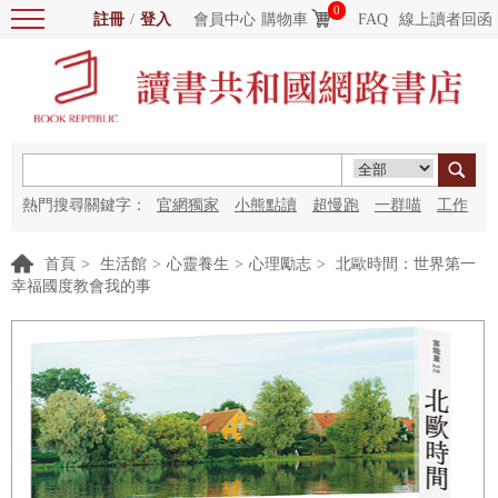
0
註冊
/
登入
會員中心
購物車
FAQ
線上讀者回函
熱門搜尋關鍵字：
官網獨家
小熊點讀
超慢跑
一群喵
工作
細胞
海洋圖書館
紅花
首頁
>
生活館
>
心靈養生
>
心理勵志
>
北歐時間：世界第一
幸福國度教會我的事