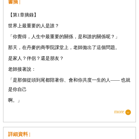
書摘 |
第
1
章 維持身心平衡──自我照顧的時間
【第1章摘錄】
世界上最重要的人是誰？
世界上最重要的人是誰？
留心「內心的語言」
「你覺得，人生中最重要的關係，是和誰的關係呢？」
負面情緒的自己，就是糟糕的自己嗎？
那天，在丹麥的商學院課堂上，老師拋出了這個問題。
打造安心的所在
是家人？伴侶？還是朋友？
認識自己，學會尊重
老師接著說：
成為「熱愛的達人」
「是那個從頭到尾都陪著你、會和你共度一生的人—— 也就
借助自然力量，重新充電
是你自己
森林比購物中心更迷人
啊。」
曬太陽，溫暖身心
那一刻，我彷彿被重重敲了一下。
more
自行車至上主義
因為當時的我，與自己的關係，實在糟透了。
你最近，有好好流過一場汗嗎？
「我真的好討厭自己。」
詳細資料 |
用「專屬儀式」，開啟最好的一天