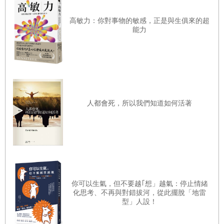
北歐人對家的熱情
「所以啊，你也要好好珍惜自己。就像你會對重要的朋友說
高敏力：你對事物的敏感，正是與生俱來的超
機能性與簡約之美
話一樣，試著把那份溫柔用在自己身上。」
能力
打造理想居家的小祕訣
換作平常的我，大概會覺得「那也太彆扭了吧，根本不適合
我」然後直接
窗邊種點香草植物
當作沒聽見。
熱可可：北歐冬天的幸福靈藥
不過這一次，我反而激起了骨子裡的日本魂，充滿動力：
人都會死，所以我們知道如何活著
「不要再無意識地自我否定，讓別人擔心或添麻煩」。於是
第
5
章 享受
Hygge
的舒服時光──感謝並珍惜每一件小小的
我決定試著做做看。
幸福
Hygge：溫暖的共享時刻
【第3章摘錄】
蠟燭：最便利的療癒小物
專心做一件事 vs. 多工處理
耶誕節，正是閱讀好時節
你可以生氣，但不要越｢想」越氣：停止情緒
我曾經的上司中，有一位非常能幹的瑞典女性。她曾告訴
化思考、不再與對錯拔河，從此擺脫「地雷
丹麥冬日小點心──「Æbleskiver」
型」人設！
我，她高效率的祕訣，不在於「多工處理」，反而在於徹底
聚會的經典──桌遊
的「單一任務處理」（Single-task）。