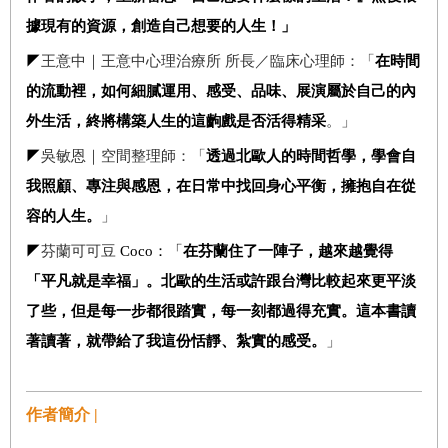
據現有的資源，創造自己想要的人生！」
◤
王意中｜王意中心理治療所 所長／臨床心理師：「
在時間
的流動裡，如何細膩運用、感受、品味、展演屬於自己的內
外生活，終將構築人生的這齣戲是否活得精采
。」
◤
吳敏恩｜空間整理師：「
透過北歐人的時間哲學，學會自
我照顧、專注與感恩，在日常中找回身心平衡，擁抱自在從
容的人生。
」
◤
芬蘭可可豆
Coco：「
在芬蘭住了一陣子，越來越覺得
「平凡就是幸福」。北歐的生活或許跟台灣比較起來更平淡
了些，但是每一步都很踏實，每一刻都過得充實。這本書讀
著讀著，就帶給了我這份恬靜、紮實的感受。
」
作者簡介 |