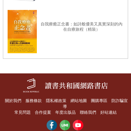
泡三溫暖的靜心時刻
用她的話來說，就是「事情不能同時並行，而要一件接著一
「一成不變」反而讓人安心
件完成。」
自我療癒正念書：如詩般優美又真實深刻的內
黃昏時分，是大自然的禮物
也就是說，把所有任務排成一條直線，然後專心一致地逐一
在自療旅程（精裝）
珍惜每個瞬間，感恩當下
完成、往前推進。她的鐵則是：「一旦開始，就把全部心力
放在眼前的這件事上，絕對不要同時動手做其他事情。」
結語──只要改變時間的用法，人生也會開始改變
我照著她的建議，試著把任務寫在紙上。方法非常簡單：
（任務1）
↓
（任務2）
↓
關於我們
服務條款
隱私權政策
網站地圖
團購專區
防詐騙宣
導
（任務3）
常見問題
合作提案
年度出版品
聯絡我們
好站連結
只要依序列出計畫中的任務，按照順序逐一執行即可。