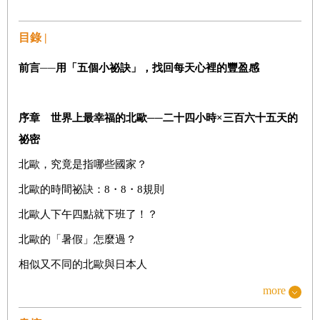
目錄 |
前言
──
用「五個小祕訣」，找回每天心裡的豐盈感
序章 世界上最幸福的北歐──二十四小時
×
三百六十五天的
祕密
北歐，究竟是指哪些國家？
北歐的時間祕訣：8・8・8規則
北歐人下午四點就下班了！？
北歐的「暑假」怎麼過？
相似又不同的北歐與日本人
北歐人，才是真正的「時間活用大師」！
more