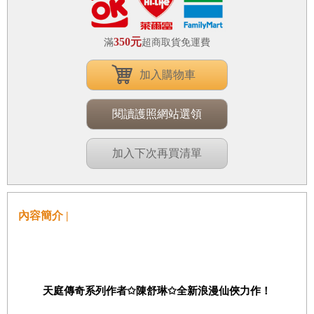
350元
滿
超商取貨免運費
加入購物車
閱讀護照網站選領
加入下次再買清單
內容簡介 |
天庭傳奇系列
作者
✩
陳舒琳
✩
全新浪漫仙俠力作！