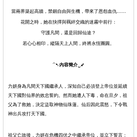
當兩界築起高牆，禁錮自由與生機，帶來了恩怨血仇……
花開之時，她在抉擇與羈絆交織的迷霧中前行：
守護凡間，還是回歸仙途？
若心心相印，縱隔天上人間，終將永恆團圓。
⁀➷
內容簡介
‿
➶
力妍身為凡間天下國繼承人，深知自己必須登上帝位並延續
天下國對仙界的效忠誓約。然而她遭人下毒，命在旦夕，祖
父為了救她，決定盜取神物仙珠蓮。仙后因此震怒，下令戰
神出兵攻打天下國。
祖父亡故後，力妍在危機四伏之中繼承帝位，並立下誓言：