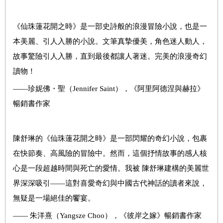
《仙珠蓮花開之時》是一部史詩般的浪漫冒險小說，也是一
本美麗、引人入勝的小說。文筆真摯優美，角色迷人動人，
故事驚險引人入勝，直到最後都讓人著迷。完美的浪漫奇幻
讀物！
——珍妮佛・聖（Jennifer Saint），《阿里阿德涅與赫拉》
暢銷書作家
陳舒琳的《仙珠蓮花開之時》是一部閃耀的奇幻小說，包裹
在快節奏、高風險的冒險中。然而，這個抒情故事的感人核
心是一段超越時間與死亡的愛情。我被 陳舒琳建構的美麗世
界深深吸引——這對喜愛奇幻與中國古代神話的讀者來說，
無疑是一場絕佳的饗宴。
—— 朱洋熹（Yangsze Choo），《彼岸之嫁》暢銷書作家