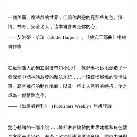
一個美麗、魔法般的世界，但讓你留戀的是那些角色。深
情、神奇、完全迷人，這本書會奪走你的心。
——艾洛蒂・哈珀（Elodie Harper），《狼穴三部曲》暢銷
書作家
在這部迷人的獨立浪漫奇幻小說中，陳舒琳巧妙地創造了一
個深受中國神話啟發的魔法系統……一段緩慢燃燒的愛情故
事、高空飛行的動作場面，以及一些出人意料的轉折，使之
成為一部驚艷之作。
——《出版者週刊》（Publishers Weekly）星級評論
驚心動魄的一部小說……陳舒琳在複雜的世界建構和角色塑
造方面表現出色，充滿了政治陰謀和魔法危險，同時力妍與