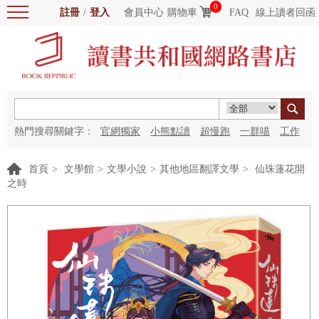
0
註冊
/
登入
會員中心
購物車
FAQ
線上讀者回函
熱門搜尋關鍵字：
官網獨家
小熊點讀
超慢跑
一群喵
工作
細胞
海洋圖書館
紅花
首頁
>
文學館
>
文學小說
>
其他地區翻譯文學
>
仙珠蓮花開
之時