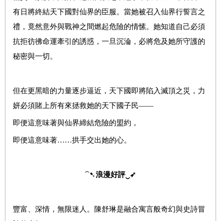
有日將終結天下國對仙界的臣服。當她被召入仙界行誓言之
禮，竟然意外與戰神之間燃起危險的情愫。她知道自己必須
抗拒彷彿命運牽引的誘惑，一旦沉淪，必將危及她所守護的
秘密與一切。
但在更黑暗的力量逐步逼近，天下國即將陷入滅頂之災，力
妍必須賭上所有來拯救她的天下國子民——
即便這意味著與仙界締結危險的盟約，
即便這意味著……拱手交出她的心。
⁀➷
浪漫好評
‿
➶
豐富、深情，無限迷人。陳舒琳是融合寓言般奇幻與史詩冒