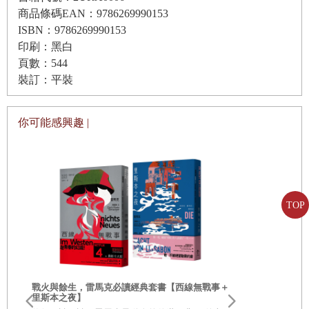
商品條碼EAN：9786269990153
所以，
ISBN：9786269990153
當你無聊了、受挫了、沮喪了、疲倦了、
印刷：黑白
頁數：544
覺得自己無能為力了、認為自己糟糕透了的時候，
裝訂：平裝
不要只顧著傷心難過或者怨天恨地，
你可能感興趣 |
而是要提醒自己：
讓自己開心的權利，
永遠掌握在自己手裡。
TOP
讀完這本書，希望你能明白：
你一直都有讓自己開心的能力，
只是你忘了而已。
也藉由這本書，希望你能做到：
戰火與餘生，雷馬克必讀經典套書【西線無戰事＋
里斯本之夜】
把生活中為數不多的開心畫成重點，