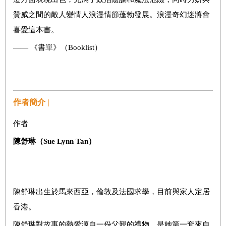
贊威之間的敵人變情人浪漫情節蓬勃發展。浪漫奇幻迷將會
喜愛這本書。
—— 《書單》（Booklist）
作者簡介 |
作者
陳舒琳（
Sue Lynn Tan
）
陳舒琳出生於馬來西亞，倫敦及法國求學，目前與家人定居
香港。
陳舒琳對故事的熱愛源自一份父親的禮物，是她第一套來自