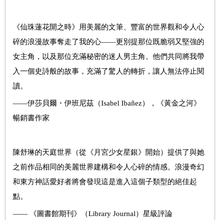
《仙珠蓮花開之時》用美麗的文筆、豐富的世界觀和令人心
碎的浪漫故事奪走了我的心——更別提那位既脆弱又堅強的
女主角，以及那位充滿秘密的迷人男主角。他們共同將我帶
入一個史詩般的故事，充滿了驚人的轉折，讓人無法停止閱
讀。
——伊莎貝爾・伊班尼茲（Isabel Ibañez），《黃金之河》
暢銷書作家
陳舒琳的天庭世界（從《月宮少女星銀》開始）提供了與她
之前作品相同的美麗世界建構和令人心碎的情感。浪漫奇幻
和東方神話愛好者將會發現這是進入這個子類型的絕佳起
點。
—— 《圖書館期刊》（Library Journal）星級評論