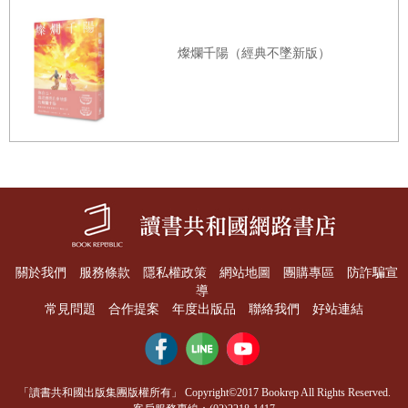
結果是，在無數個瞬間你都感覺自己快承受不住了。你不想
燦爛千陽（經典不墜新版）
情緒穩定，不想聽話，不想跟別人一樣，不想假裝認同，不
想當好人，只想告訴這個誰和那個誰：「很高興不認識你，
謝謝你不喜歡我！」
是的，在發光和發熱之餘，偶爾也要「發瘋」！只要你先主
動「發瘋」，生活就沒辦法再把你逼瘋。
壓力也好，不滿也好，不公平的待遇也好，被誤解也好，內
關於我們
服務條款
隱私權政策
網站地圖
團購專區
防詐騙宣
導
心累積的情緒一旦有了發洩的出口，人就不至於崩潰。所
常見問題
合作提案
年度出版品
聯絡我們
好站連結
以，在某些惡意的攻擊、不喜歡的人和偶爾顛簸的命運面
前，你最好有一種強悍的心態：無所謂，沒必要，不至於。
「讀書共和國出版集團版權所有」 Copyright©2017 Bookrep All Rights Reserved.