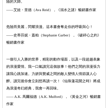
險的大師。
——艾娃・里德（Ava Reid），《溺水之謎》暢銷書作家
危險而美麗，閃耀浪漫。這本書會奪走你的呼吸與心！
——史蒂芬妮・蓋柏（Stephanie Garber），《破碎心之約》
暢銷書作家
一個引人入勝的世界，精彩的動作場面，以及一段超越表象
的浪漫愛情。我一口氣讀完這個故事！他們之間的浪漫張力
讓我心跳加速。力妍與贊威之間的敵人變情人情節讓人心
醉。讀完後你會立刻想再讀一次！《仙珠蓮花開之時》將成
為浪漫奇幻經典，我會一再回味。
—— A.K. 馬爾福德（A.K. Mulford），《黃金之河》暢銷書
作家