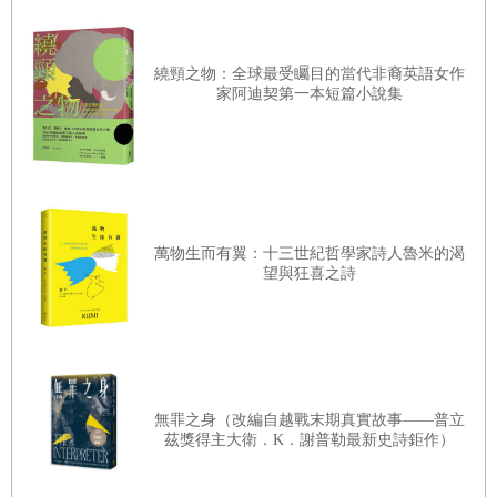
在人群中，
拼又拼不贏，躺又躺不平。
繞頸之物：全球最受矚目的當代非裔英語女作
家阿迪契第一本短篇小說集
在社交中，
很多事情不喜歡，但不得不照做；
很多結論不認同，但不得不點頭。
萬物生而有翼：十三世紀哲學家詩人魯米的渴
望與狂喜之詩
人生似乎像是在執行一個標準流程，到了什麼年紀就該做什
麼事。可是每翻過一個人生的山頭，你就發現還有一堆更難
的任務在等著自己。
無罪之身（改編自越戰末期真實故事——普立
似乎每個人都在告訴你，明天還有很多問題在等著你。而你
茲獎得主大衛．K．謝普勒最新史詩鉅作）
的現狀卻是，今天還有很多問題都沒有解決。