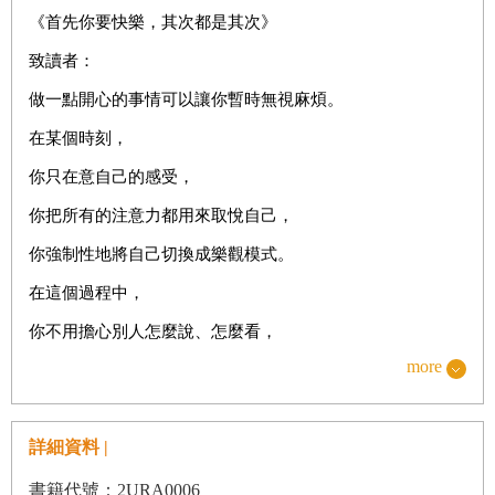
《首先你要快樂，其次都是其次》
致讀者：
做一點開心的事情可以讓你暫時無視麻煩。
在某個時刻，
你只在意自己的感受，
你把所有的注意力都用來取悅自己，
你強制性地將自己切換成樂觀模式。
在這個過程中，
你不用擔心別人怎麼說、怎麼看，
more
也不用擔心自己會錯過什麼。
當你專注於如何讓自己開心，
詳細資料 |
你錯過的只會是就該錯過的東西，
它包括負面的消息、無聊的八卦、糟糕的情緒。
書籍代號：2URA0006