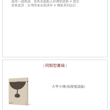
值得一讀再讀，雷馬克最動人的傳世經典 ✦ 德文
原典直譯，台灣譯者全新譯本 ✦ 獨家系列設計，
獎
在每個糟心的時刻反覆誦讀；
一次珍藏
瘋狂去收集每一個微小的快樂瞬間，
用它們去回擊每一個糟糕的日子。
小事（瑞典
《無所謂，沒必要，不至於》
✧瑞典文壇
年輕人，
哪有不偶爾「發瘋」的？
| 同類型書籍 |
在家裡，
睜開眼睛是父母養老、房貸、車貸，
大亨小傳(低噪慢讀版)
閉上眼睛是學習工作、前途、感情。