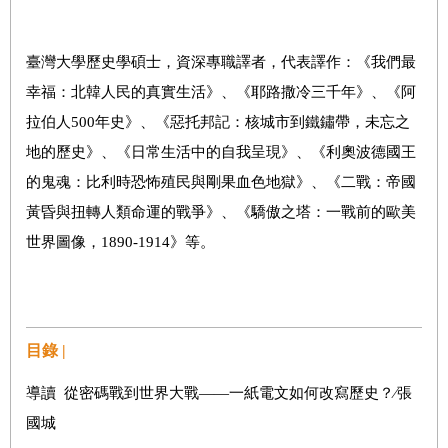
臺灣大學歷史學碩士，資深專職譯者，代表譯作：《我們最
幸福：北韓人民的真實生活》、《耶路撒冷三千年》、《阿
拉伯人500年史》、《惡托邦記：核城市到鐵鏽帶，未忘之
地的歷史》、《日常生活中的自我呈現》、《利奧波德國王
的鬼魂：比利時恐怖殖民與剛果血色地獄》、《二戰：帝國
黃昏與扭轉人類命運的戰爭》、《驕傲之塔：一戰前的歐美
世界圖像，1890-1914》等。
目錄 |
導讀 從密碼戰到世界大戰――一紙電文如何改寫歷史？∕張
國城