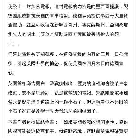
使發出一封加密電報。這封電報的內容是向墨西哥提議，與
德國組成對抗美國的軍事聯盟。德國承諾提供墨西哥大量資
金援助，並且可收復在新墨西哥州、德克薩斯州、亞利桑那
州失去的國土（等於是幫助墨西哥奪回被美國搶去的領
土）。
但這封電報被英國截獲，在這份電報的內容於三月一日公開
後，引起美國各界的憤怒，促使美國在四月六日向德國宣
戰。
英國首相邱吉爾在一戰戰後指出，歷史的進程總會被某件事
改動，要不是馬蹄釘，就是被截獲的電報。齊默爾曼電報雖
然只是歷史漫長道路上的一顆小石子，但這顆看似不起眼的
小石子卻正是改變世界大戰結局的關鍵因子。
本書作者這樣總結全書：「如果美國參戰的時間更晚，協約
國很可能被迫協商和平。就這點來說，齊默爾曼電報確實更