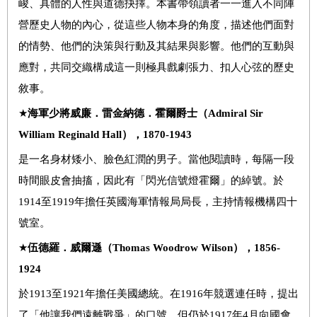
峻、具體的人性與道德抉擇。本書帶領讀者一一進入不同陣
營歷史人物的內心，從這些人物本身的角度，描述他們面對
的情勢、他們的決策與行動及其結果與影響。他們的互動與
應對，共同交織構成這一則極具戲劇張力、扣人心弦的歷史
敘事。
★
海軍少將威廉．雷金納德．霍爾爵士（
Admiral Sir
William Reginald Hall
），
1870-1943
是一名身材矮小、臉色紅潤的男子。當他閱讀時，每隔一段
時間眼皮會抽搐，因此有「閃光信號燈霍爾」的綽號。於
1914至1919年擔任英國海軍情報局局長，主持情報機構四十
號室。
★
伍德羅．威爾遜（
Thomas Woodrow Wilson
），
1856-
1924
於1913至1921年擔任美國總統。在1916年競選連任時，提出
了「他讓我們遠離戰爭」的口號，但仍於1917年4月向國會