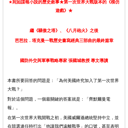
★
宛如諜報小說的歷史敘事★第一次世界大戰版本的《模仿
遊戲》★
繼《驕傲之塔》、《八月砲火》之後
芭芭拉
．
塔克曼一戰歷史書寫經典三部曲的最終篇章
國防外交與軍事戰略專家
張國城教授
專文導讀
本書所要回答的問題是：「為何美國終究加入了第一次世界
大戰？」
對於這個問題，一個最關鍵的答案就是：「齊默爾曼電
報」。
在第一次世界大戰開戰之初，美國威爾遜總統堅持中立，並
在競選連任時打出「他讓我們遠離戰爭」的口號，甚至表明