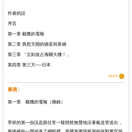
作者的話
序言
第一章 截獲的電報
第二章 異想天開的德皇與黃禍
第三章 「立刻攻占海關大樓！」
第四章 第三方──日本
第五章 「馮．林特倫攜帶數百萬資金前來……」
more
第六章 比利亞萬歲！──德國挑起的攻擊
書摘 |
第七章 「我們的朋友齊默爾曼」
第一章 截獲的電報（摘錄）
第八章 陷阱
第九章 電報發出
早班的第一份訊息跟往常一樣悄然無聲地沿著氣送管送出，
第十章 「我這輩子最難忘的時刻」
最後砰的一聲掉進了網籃裡。英國海軍情報局的值勤軍官扭