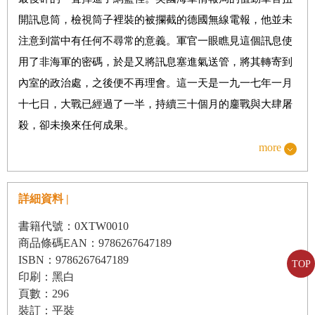
第十一章 電報傳到華府
開訊息筒，檢視筒子裡裝的被攔截的德國無線電報，他並未
第十二章 不得不相信
注意到當中有任何不尋常的意義。軍官一眼瞧見這個訊息使
用了非海軍的密碼，於是又將訊息塞進氣送管，將其轉寄到
內室的政治處，之後便不再理會。這一天是一九一七年一月
電報密碼與解碼譯文對照
十七日，大戰已經過了一半，持續三十個月的鏖戰與大肆屠
參考文獻
殺，卻未換來任何成果。
註釋
more
這天早上，在內室──白廳最機密的地方──值勤的是兩名被
借調過來從事密碼工作的民間人士，為了隱匿工作內容，這
個單位索性以所在的工作地點命名：四十號室（Room
詳細資料 |
40）。這兩名民間人士，一位是威廉．蒙哥馬利牧師
書籍代號：0XTW0010
（Reverend William Montgomery），他是個身材高大、頭髮
商品條碼EAN：9786267647189
斑白的四十六歲學者；另一位是奈傑爾．德．格雷（Nigel
ISBN：9786267647189
TOP
de Grey），他是從威廉．海因曼（William Heinemann）出
印刷：黑白
頁數：296
版社借調過來的三十一歲年輕出版商。兩人都不知道自己即
裝訂：平裝