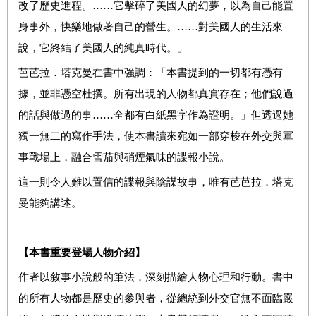
改了歷史進程。……它擊碎了美國人的幻夢，以為自己能置
身事外，快樂地做著自己的營生。……對美國人的生活來
說，它終結了美國人的純真時代。」
芭芭拉．塔克曼在書中強調：「本書提到的一切都有憑有
據，並非憑空杜撰。所有出現的人物都真實存在；他們說過
的話與做過的事……全都有白紙黑字作為證明。」但透過她
獨一無二的寫作手法，使本書讀來宛如一部穿梭在外交與軍
事戰場上，融合雪茄與硝煙氣味的諜報小說。
這一則令人難以置信的諜報與陰謀故事，唯有芭芭拉．塔克
曼能夠講述。
【本書重要登場人物介紹】
作者以敘事小說般的筆法，深刻描繪人物心理和行動。書中
的所有人物都是歷史的參與者，從總統到外交官無不面臨嚴