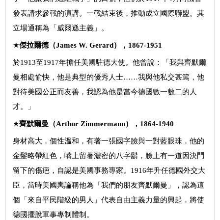
發表請求參戰的演講。一戰結束後，推動成立國際聯盟。其
立場通稱為「威爾遜主義」。
★
傑拉爾德（
James W. Gerard
），
1867-1951
於1913至1917年擔任美國駐德大使。他曾說：「我與齊默爾
曼相處愉快，他是典型的優秀人士……我與他私交甚篤，他
對待美國公正而友善，我認為他是當今德國數一數二的人
才。」
★
齊默爾曼（
Arthur Zimmermann
），
1864-1940
身材高大，個性溫和，有著一張國字臉與一對藍眼珠，他的
金髮略帶紅色，嘴上留著濃密的八字鬍，臉上有一道因決鬥
留下的傷疤，自認是美國事務專家。1916年升任德國外交大
臣，當時美國輿論稱他為「我們的朋友齊默爾曼」，認為這
個「來自平民階級的男人」代表自由主義力量的興起，將使
德國擺脫軍事專制體制。