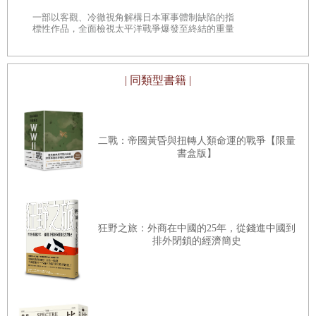
是
鬥的巨大麋鹿，因為鹿角牢牢卡死而難以脫身。戰爭進行至
一部以客觀、冷徹視角解構日本軍事體制缺陷的指
巔
標性作品，全面檢視太平洋戰爭爆發至終結的重量
此，法國人已經精疲力竭，俄羅斯人正垂死掙扎，至於剛加
級著作
入協約國的羅馬尼亞（Rumania）則是遭到同盟國攻陷，淪
為廢墟。
| 同類型書籍 |
然而敵軍陣營也沒好到哪裡去。德國人僅能仰賴馬鈴薯糊
口，而且開始徵召十五歲的孩子從軍，愈發嚴厲的措施，使
得已經千瘡百孔的德意志帝國更加捉襟見肘。幾個星期前，
二戰：帝國黃昏與扭轉人類命運的戰爭【限量
書盒版】
德國要求和平協商，但其實只是緩兵之計，德國故意提出協
約國一定會拒絕的方案，讓總參謀部有時間從德國後方與已
經搖搖欲墜的奧匈帝國壓榨出更多的士兵送往前方受苦與犧
牲。四十號室懷疑這份電報一定有著不可告人的目的，因為
狂野之旅：外商在中國的25年，從錢進中國到
排外閉鎖的經濟簡史
到目前為止沒有任何證據顯示，德國領導人比協約國早一步
放棄了對全面勝利的執念。
英國依然咬牙堅持，但問題是欠缺資金，更糟的是無計可
施。新指揮官毫無新意，只是延續老路子，他們從未反省在