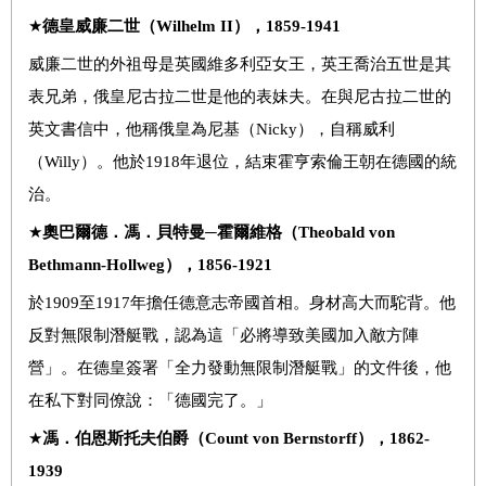
★
德皇威廉二世（
Wilhelm II
），
1859-1941
威廉二世的外祖母是英國維多利亞女王，英王喬治五世是其
表兄弟，俄皇尼古拉二世是他的表妹夫。在與尼古拉二世的
英文書信中，他稱俄皇為尼基（Nicky），自稱威利
（Willy）。他於1918年退位，結束霍亨索倫王朝在德國的統
治。
★
奧巴爾德．馮．貝特曼─霍爾維格（
Theobald von
Bethmann-Hollweg
），
1856-1921
於1909至1917年擔任德意志帝國首相。身材高大而駝背。他
反對無限制潛艇戰，認為這「必將導致美國加入敵方陣
營」。在德皇簽署「全力發動無限制潛艇戰」的文件後，他
在私下對同僚說：「德國完了。」
★
馮．伯恩斯托夫伯爵（
Count von Bernstorff
），
1862-
1939