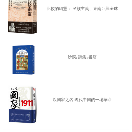
西線再次發動攻勢是否有其必要，只是一味地堅持進攻，結
比較的幽靈： 民族主義、東南亞與全球
果證明一切只是白費工夫。想結束這場戰爭似乎是個遙不可
及的夢想。
蒙哥馬利與德．格雷檢視這些排列得密密麻麻的數字組，試
圖將其轉譯成可理解的文字情報，不過他們覺得這些數字組
隱匿的訊息頂多就像他們前不久攔截到的在柏林與華府之間
沙漠｡詩集｡書店
傳送的與和平協商有關的冗長電報。和平協商是美國總統伍
德羅．威爾遜（Woodrow Wilson）最重視的目標，他決心停
止這場戰爭，試圖達成妥協與和平。然而威爾遜過於一廂情
願，完全無視交戰國的拚戰決心與毫無妥協的意願。柏林一
直維持與威爾遜的溝通管道，目的是為了讓美國維持中立。
以國家之名 現代中國的一場革命
柏林與華府的對話激怒了協約國。協約國寄望美國的不是居
中協調，而是美國新興且尚未運用的龐大力量。除非美國參
戰，否則絕不可能打破戰爭僵局。武器、金錢、艦艇與人