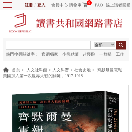
0
註冊
/
登入
會員中心
購物車
FAQ
線上讀者回函
熱門搜尋關鍵字：
官網獨家
小熊點讀
超慢跑
一群喵
工作
細胞
海洋圖書館
紅花
首頁
>
人文社科館
>
人文科普
>
社會史地
>
齊默爾曼電報：
美國加入第一次世界大戰的關鍵，1917-1918