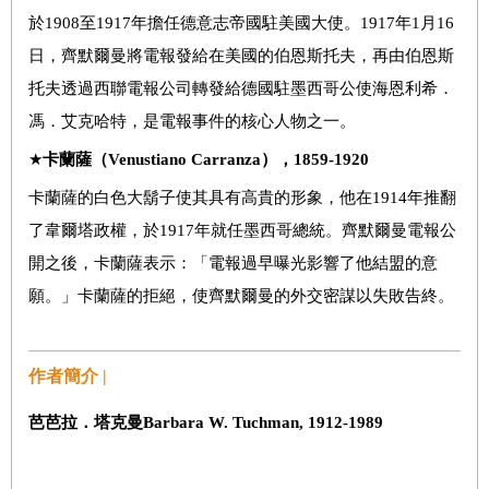
於1908至1917年擔任德意志帝國駐美國大使。1917年1月16
日，齊默爾曼將電報發給在美國的伯恩斯托夫，再由伯恩斯
托夫透過西聯電報公司轉發給德國駐墨西哥公使海恩利希．
馮．艾克哈特，是電報事件的核心人物之一。
★
卡蘭
薩（
Venustiano Carranza
），
1859-1920
卡蘭薩的白色大鬍子使其具有高貴的形象，他在1914年推翻
了韋爾塔政權，於1917年就任墨西哥總統。齊默爾曼電報公
開之後，卡蘭薩表示：「電報過早曝光影響了他結盟的意
願。」卡蘭薩的拒絕，使齊默爾曼的外交密謀以失敗告終。
作者簡介 |
芭芭拉．塔克曼
Barbara W. Tuchman, 1912-1989