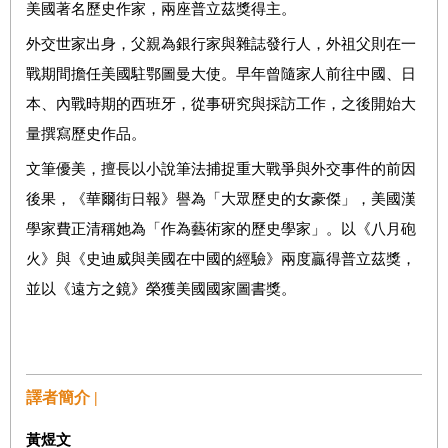
美國著名歷史作家，兩座普立茲獎得主。
外交世家出身，父親為銀行家與雜誌發行人，外祖父則在一
戰期間擔任美國駐鄂圖曼大使。早年曾隨家人前往中國、日
本、內戰時期的西班牙，從事研究與採訪工作，之後開始大
量撰寫歷史作品。
文筆優美，擅長以小說筆法捕捉重大戰爭與外交事件的前因
後果，《華爾街日報》譽為「大眾歷史的女豪傑」，美國漢
學家費正清稱她為「作為藝術家的歷史學家」。以《八月砲
火》與《史迪威與美國在中國的經驗》兩度贏得普立茲獎，
並以《遠方之鏡》榮獲美國國家圖書獎。
譯者簡介 |
黃煜文