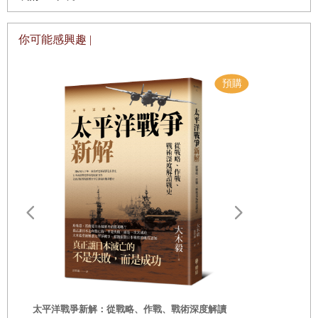
將促成一起歷史事件。德．格雷攤開被攔截的電報，看到上
面有好幾排數字，這些數字每四到五個為一組，有時零星出
你可能感興趣 |
現三個為一組。兩人沉默地看著電報，一時不知如何下手，
此時的他們並未發現，隱藏在這些不規則的零亂數字背後，
將是一把打開戰爭僵局的鑰匙。德．格雷只覺得這份電報的
長度很不尋常；他估計這份電報有著超過一千組的數字。
戰爭邁入第三個冬季，這一天，灰濛濛的早晨就像英國的命
運一樣寒冷刺骨，也像英國的希望一樣黯淡無光。索姆河戰
役（Somme）造成的可怕損失──英軍在短短一天之內損失
六萬人，而在長達五個月的戰役期間，協約國與同盟國士兵
的陣亡人數竟超過百萬――並未對戰局有分毫的影響。德國
遠野物語：
的興登堡防線（Hindenburg Line）依然牢不可破。整場戰爭
——日本民
一直重複這樣的場景，大量的人命像水一樣被任意消耗，光
「鄉土」的
是凡爾登（Verdun）一地的死亡人數就達到五十萬人，在這
時
種情況下，雙方非但無法取得戰略優勢，反而像兩頭彼此打
太平洋戰爭新解：從戰略、作戰、戰術深度解讀