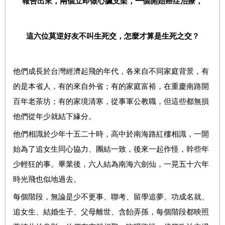
報告出來，兩個立即做心臟支架，一個開始癌症治療，
這六位莫逆好友不叫生死交，怎麼才算是生死之交？
他們成長於台灣經濟起飛的年代，各來自不同家庭背景，有
的是本省人，有的來自外省；有的家庭富裕，在重慶南路開
百年老茶坊；有的家境清寒，從事軍公教職，但這些都無損
他們從年少就結下緣分。
他們相識於少年十五二十時，高中於南海路紅樓相識，一開
始為了追女生同心協力、團結一致，後來一起作怪，幹些年
少輕狂的事。畢業後，六人結為南海六劍仙，一晃五十六年
時光飛也似地過去。
每個階段，無論是少不更事、聯考、留學追夢、功成名就、
追女生、結婚生子、父母離世、含飴弄孫，每個階段都映照