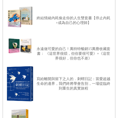
群，優雅地喝茶聊天，我們六個男生又聚在一起，脫得一絲
建國中學對面就是台北植物園，植物園正對著建中大門的那
不掛地泡在溫泉池中，沈浸在南國夜色的花影搖曳裡聊天。
個方向，當年有台灣最精華的文教設施：中央圖書館、台灣
終結情緒內耗偷走你的人生雙套書【停止內耗
昔日光滑的皮膚已有皺紋，曾經結實的肌肉已然鬆弛，滿頭
+成為自己的心理師】
藝術館和科學教育館。而科學教育館中有最先進、最好的天
的青絲早已斑駁，只有朋友間的感覺日益濃純。
文星象劇場，成為了我們認識夜空的啟蒙師。
幾十年來流過我們身邊的泉水，沒有稀釋我們的感情，只是
持續加溫而已！
永遠做可愛的自己！萬特特暢銷15萬冊收藏套
08 出遊
書： 《這世界很煩，但你要很可愛》+《這世
界很好，但你也不差》
曾幾何時，朋友們的出遊從當年為了省一塊錢擺渡的船費，
…
而願意冒生命危險游過河流，到現在前面的人在開車，後座
的人忍不住打盹？或許可以期待的是，由外勞組隊推著輪椅
寫給離開與留下之人的．刺蝟日記：當愛超越
13英敏教的點菜之道
出遊的時光，終將很快來臨！
生命的邊界，我們終將學會告別，一場從臨終
到重生的真實旅程
父母親被要求搬出眷舍後，因為家無恆產，就只得搬到當時
09 伯父伯母們
剛開幕不久的三芝雙連安養中心，這對我來說當然辛苦，因
在交朋友的時候，會不會同時加入了對方父母對我們的情感
為回台北出差時，就得在台北找旅館住宿。早年北高往返只
呢？通常不會有，除非是日後打算做親家的岳父岳母或爸爸