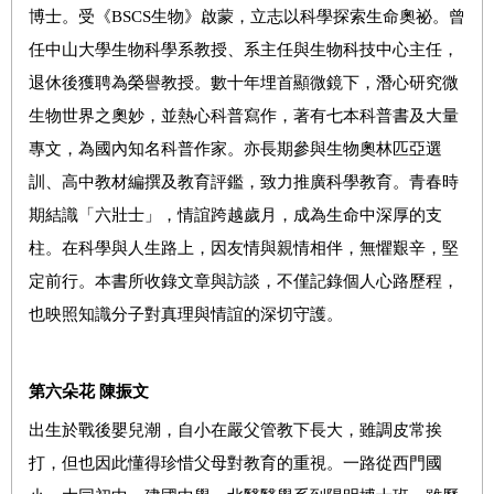
博士。受《BSCS生物》啟蒙，立志以科學探索生命奧祕。曾
任中山大學生物科學系教授、系主任與生物科技中心主任，
退休後獲聘為榮譽教授。數十年埋首顯微鏡下，潛心研究微
生物世界之奧妙，並熱心科普寫作，著有七本科普書及大量
專文，為國內知名科普作家。亦長期參與生物奧林匹亞選
訓、高中教材編撰及教育評鑑，致力推廣科學教育。青春時
期結識「六壯士」，情誼跨越歲月，成為生命中深厚的支
柱。在科學與人生路上，因友情與親情相伴，無懼艱辛，堅
定前行。本書所收錄文章與訪談，不僅記錄個人心路歷程，
也映照知識分子對真理與情誼的深切守護。
第六朵花 陳振文
出生於戰後嬰兒潮，自小在嚴父管教下長大，雖調皮常挨
打，但也因此懂得珍惜父母對教育的重視。一路從西門國