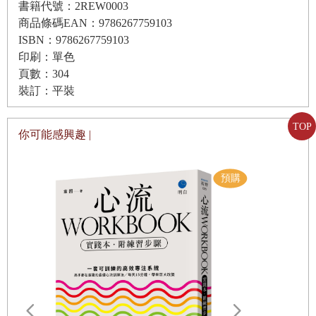
書籍代號：2REW0003
身子，身上長了幾顆痣，多了幾根毛。可是我們中間有一位
商品條碼EAN：9786267759103
03 搗蛋
醫生朋友，他的書唸得如此的好，以至於知道梅毒、淋病、
ISBN：9786267759103
疣病毒在這種潮濕環境中生存的時間，你知道嗎？他穿著正
印刷：單色
好學生的形象就是循規蹈矩、聽話、功課好、行止有節、人
頁數：304
式衣服不下水，卻願意坐在池邊和我們這些泡在池中，全身
人誇讚，但是建中、北一女、雄中、雄女、南一中、台南女
裝訂：平裝
放鬆的朋友聊天打屁！哪一種朋友會這麼真誠！
中……的學生都是這樣的嗎？或許真是如此，但我們不是，
青春期的叛逆是擋不住的
後來陳振文到台北榮民總醫院就職，家也搬到天母，正好！
TOP
你可能感興趣 |
行義路上有「一拖拉庫」的溫泉山莊，這時我也受恩師張崑
雄先生為南部民眾服務的感召，放棄回中研院的工作機會，
04 抉擇
南下高雄籌建中山大學，大家見面的時間就少多了，可是每
人生總有幾次重要的選擇，走到十字路口時向東還是向西？
一次回北部出差時，只要挪得出時間，能出席的人都會約
可能改變你一生的方向！這個時候要如何決定呢？有的人求
九、十點鐘左右在陳振文住處集合，然後一起去行義路找家
神問佛，有的人將命運交給上帝，有的人請教智者或家人，
溫泉山莊，泡湯兼吃宵夜，幾十年下來，附近那一間山莊的
我呢？我問了這五位從高中一路相伴的朋友。
泉水、設備、餐點、服務如何，我們可能比評分米其林餐廳
的祕密評鑑員瞭解的更鉅細靡遺。
05 新春聚會