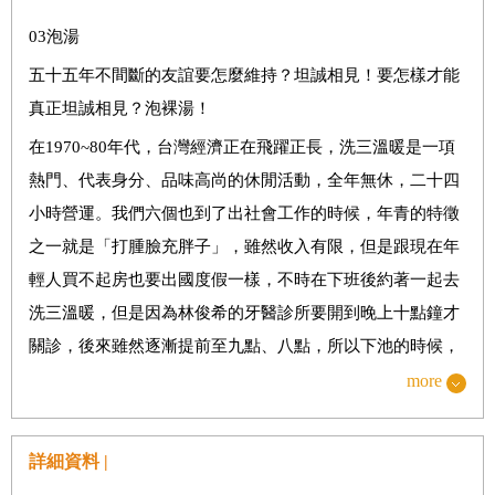
----------------------------------------------------------------------------
03泡湯
--
五十五年不間斷的友誼要怎麼維持？坦誠相見！要怎樣才能
真正坦誠相見？泡裸湯！
第一朵花 方力行
在1970~80年代，台灣經濟正在飛躍正長，洗三溫暖是一項
熱門、代表身分、品味高尚的休閒活動，全年無休，二十四
01 泡湯
小時營運。我們六個也到了出社會工作的時候，年青的特徵
年輕的特徵就是「打腫臉充胖子」，雖然收入有限，但是跟
之一就是「打腫臉充胖子」，雖然收入有限，但是跟現在年
現在年輕人買不起房也要出國度假一樣，不時在下班後約著
輕人買不起房也要出國度假一樣，不時在下班後約著一起去
一起去洗三溫暖。
洗三溫暖，但是因為林俊希的牙醫診所要開到晚上十點鐘才
關診，後來雖然逐漸提前至九點、八點，所以下池的時候，
02 吃飯
通常都已是三更半夜了。
more
交朋友少不了吃飯，不然「酒肉朋友」這個詞不是白搭了？
當年三溫暖設計的冷暖水浴池真是豪華，又氣派又高貴，進
我們六個朋友真的吃了五十多年的飯，不過將「酒肉」化成
口大理石的池體，畫棟雕樑的屋頂，柔軟厚暖的天鵝絨躺
詳細資料 |
了真誠豐美的人生。
椅，身處期間，享受還來不及，根本沒有人在乎你是否光著