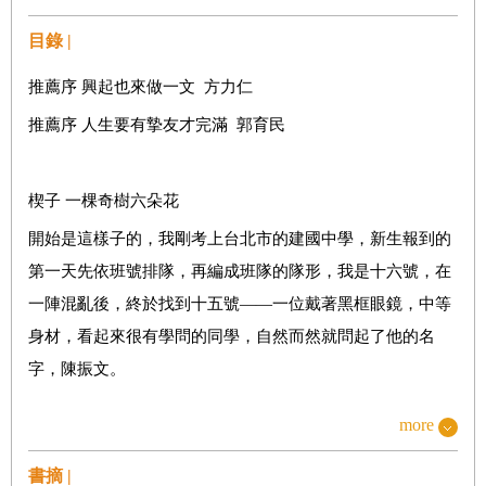
目錄 |
推薦序 興起也來做一文 方力仁
推薦序 人生要有摯友才完滿 郭育民
楔子 一棵奇樹六朵花
開始是這樣子的，我剛考上台北市的建國中學，新生報到的
第一天先依班號排隊，再編成班隊的隊形，我是十六號，在
一陣混亂後，終於找到十五號――一位戴著黑框眼鏡，中等
身材，看起來很有學問的同學，自然而然就問起了他的名
字，陳振文。
more
-----------------------------------------------------
書摘 |
六朵花的DNA──真正的友誼，會煙消雲散嗎？