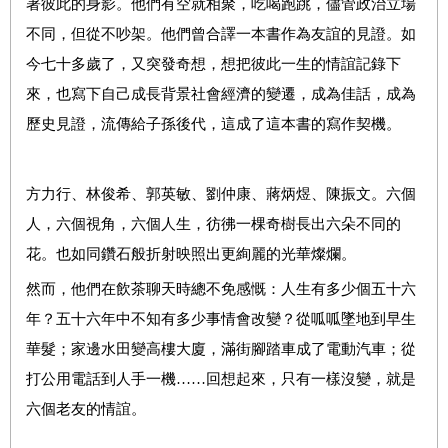
著彼此的身影。他們有空就相聚，吃喝跑跳，儘管政治立場
不同，但從不吵架。他們曾合譯一本書作為友誼的見證。如
今七十多歲了，又突發奇想，想把彼此一生的情誼記錄下
來，也寫下自己成長背景社會經濟的變遷，成為佳話，成為
歷史見證，流傳給子孫後代，這成了這本書的寫作契機。
方力行、林俊希、郭英敏、劉仲康、蔣炳煜、陳振文。六個
人，六個視角，六個人生，彷彿一棵奇樹長出六朵不同的
花。也如同鑽石般折射映照出更絢麗的光華燦爛。
然而，他們在飲茶聊天時總不免感慨：人生有多少個五十六
年？五十六年中不知有多少事情會改變？從呱呱墜地到早生
華髮；家邊水田變高樓大廈，滿街腳踏車成了電動汽車；從
打公用電話到人手一機……回想起來，只有一樣沒變，就是
六個老友的情誼。