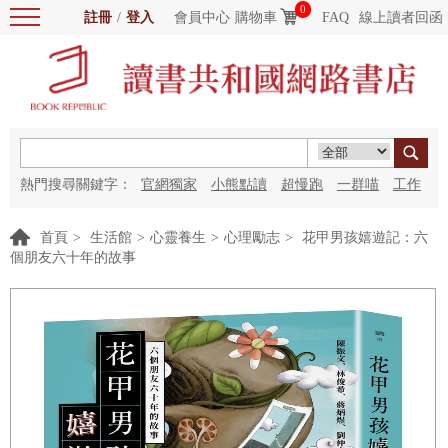
0
註冊
/
登入
會員中心
購物車
FAQ
線上讀者回函
熱門搜尋關鍵字：
官網獨家
小熊點讀
超慢跑
一群喵
工作
細胞
海洋圖書館
紅花
首頁
>
生活館
>
心靈養生
>
心理勵志
>
花甲男孩嬉遊記：六
個朋友六十年的故事