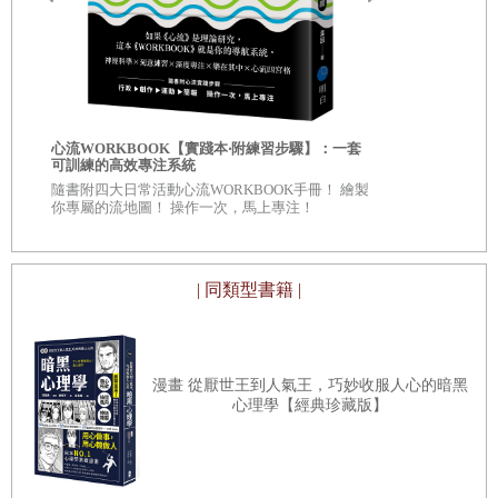
這個泡湯活動，一直到陳醫生後來受聘到台北醫學大學，因
大年初一的聚會非常重要，年輕時都會從晚上八點，聊到第
而搬離天母才停止。不過這段時光，我們所有的朋友都一律
二天凌晨三、四點，還意猶未盡，哪有那麼多話？真的有
下水了，或許是「近墨者黑」，或許是生老病死看多了，體
呢！……所有對一般同學、朋友不敢說，不好意思說，不能
會了「人生無常」，不過科學上的說法是：因為是流水式的
說的事，都可以在此時做這一年一度的「清空」，講的口沫
溫泉水，再加上開放式的露天空間，病菌孳生的機會就少多
自我批評也
心流WORKBOOK【實踐本‧附練習步驟】：一套
服自我懷疑
橫飛，罵的痛快淋漓。然後呢？然後天亮了，沒有一個朋友
可訓練的高效專注系統
了。
◎深入意識
隨書附四大日常活動心流WORKBOOK手冊！ 繪製
會記得。
自己 ◎每章
五十五年的泡湯生涯中，我印象較深的還有兩次，一次大約
你專屬的流地圖！ 操作一次，馬上專注！
看待自己、
在1985年，那時候我們都已成家立業，結婚生子，六個朋友
06 游泳
加上自己的家眷大大小小至少有二十人吧！一起去北部橫貫
| 同類型書籍 |
公路旅遊，在陳振文父親的安排下，特別去宜蘭的仁澤溫泉
好朋友之所以會覺得對方是好朋友，往往需要一種生死與共
泡了一次湯，當年的六個高中生，如今攜家帶眷變成了二十
的感覺，這可跟利益上「你賺錢我就跟著賺錢，你倒了我也
幾個人一起下餃子，又興旺又令人對人生充滿希望。
一定會被拖累」不一樣，而是真正不計利害的信任──或是
漫畫 從厭世王到人氣王，巧妙收服人心的暗黑
心理學【經典珍藏版】
愚蠢！
另一次大約已是2013年了，我們已是六十多歲的人，兒女俱
已自立，因此只剩六對「老夫老妻」，一起去屏東的「牡丹
灣」溫泉山莊渡了一次假。在豐盛的晚餐後，女士們自成一
07 夜空