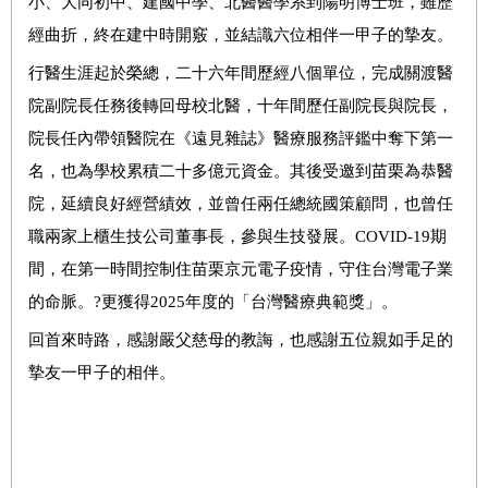
小、大同初中、建國中學、北醫醫學系到陽明博士班，雖歷
經曲折，終在建中時開竅，並結識六位相伴一甲子的摯友。
行醫生涯起於榮總，二十六年間歷經八個單位，完成關渡醫
院副院長任務後轉回母校北醫，十年間歷任副院長與院長，
院長任內帶領醫院在《遠見雜誌》醫療服務評鑑中奪下第一
名，也為學校累積二十多億元資金。其後受邀到苗栗為恭醫
院，延續良好經營績效，並曾任兩任總統國策顧問，也曾任
職兩家上櫃生技公司董事長，參與生技發展。COVID-19期
間，在第一時間控制住苗栗京元電子疫情，守住台灣電子業
的命脈。?更獲得2025年度的「台灣醫療典範獎」。
回首來時路，感謝嚴父慈母的教誨，也感謝五位親如手足的
摯友一甲子的相伴。