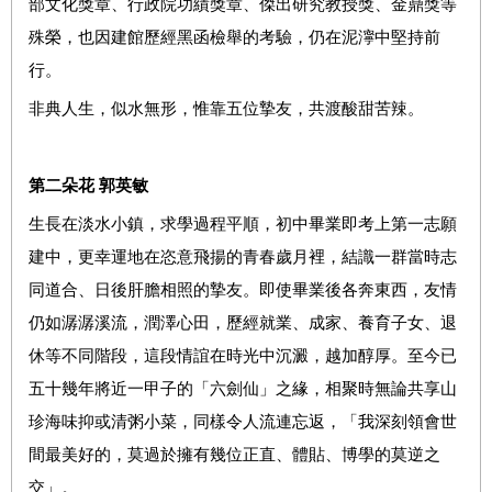
部文化獎章、行政院功績獎章、傑出研究教授獎、金鼎獎等
殊榮，也因建館歷經黑函檢舉的考驗，仍在泥濘中堅持前
行。
非典人生，似水無形，惟靠五位摯友，共渡酸甜苦辣。
第二朵花 郭英敏
生長在淡水小鎮，求學過程平順，初中畢業即考上第一志願
建中，更幸運地在恣意飛揚的青春歲月裡，結識一群當時志
同道合、日後肝膽相照的摯友。即使畢業後各奔東西，友情
仍如潺潺溪流，潤澤心田，歷經就業、成家、養育子女、退
休等不同階段，這段情誼在時光中沉澱，越加醇厚。至今已
五十幾年將近一甲子的「六劍仙」之緣，相聚時無論共享山
珍海味抑或清粥小菜，同樣令人流連忘返，「我深刻領會世
間最美好的，莫過於擁有幾位正直、體貼、博學的莫逆之
交」。