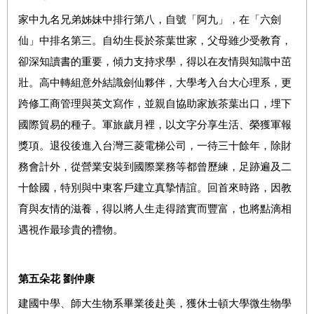
家中九名兄弟姊妹中排行第八，自號「阿九」，在「六劍
仙」中排名第三。自幼生長於茶葉世家，父母雖少受教育，
卻深知讀書的重要，傾力支持求學，得以在友情與知識中茁
壯。高中轉組意外結識劍仙夥伴，大學考入台大心理系，更
跨修工商管理與英文寫作，並親自協助家族茶葉出口，埋下
國際貿易的種子。軍旅歲月裡，以文字分享生活、榮獲軍報
獎項。退役後進入台灣三菱電梯公司，一待三十餘年，除財
務會計外，從營業安裝到國際業務等都曾歷練，足跡遍及二
十餘國，特別與中東客戶建立真摯情誼。回首來時路，因教
育與友情的滋養，得以將人生走得踏實而豐富，也將點滴相
遇視作最珍貴的禮物。
第五朵花 劉仲康
建國中學、師大生物系畢業後赴美，獲休士頓大學微生物學