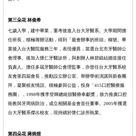
第三朵花 林俊希
七歲入學，建中畢業，重考後進入台大牙醫系。大學期間擔
任班長，積極籌辦活動，得到「最會辦事的班頭」稱號。畢
業後入台大醫院服務三年，表現優異，當選台北市牙醫師公
會理事。後加入懷仁牙醫診所，與創辦人林碧緞結婚並接任
負責人。擔任多屆牙醫師公會理監事，亦曾任台大牙醫系校
友會第四屆會長，推動設立辦公室、舉辦學術演講與新春團
拜，凝聚校友情誼。積極參與公益，投身「415口腔醫療服
務團」，1998年獲李登輝總統頒醫療奉獻獎，致力推廣口腔
衛教與牙周病防治，成立相關基金會並任董事。2005年獲選
台大牙醫系傑出校友，現持續於懷仁診所執業。
第四朵花 蔣炳煜