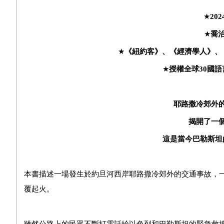
★
202
★
喬
★
《紐約客》、《經濟學人》、
★
授權全球
30
國語
耶路撒冷郊外
揭開了一
這是當今巴勒斯坦
本書描述一場發生於約旦河西岸耶路撒冷郊外的交通事故，
覆起火。