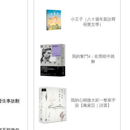
小王子（八十週年新詮釋
視覺文學）
我的奮鬥4：在黑暗中跳
舞
我的心稍微大於一整座宇
發生事故翻
宙【佩索亞｜詩選】