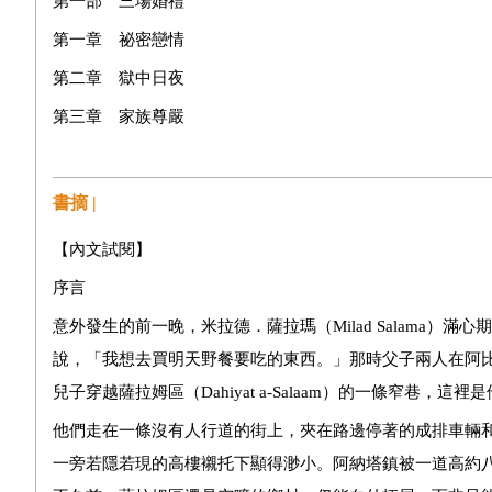
第一部 三場婚禮
第一章 祕密戀情
第二章 獄中日夜
第三章 家族尊嚴
第四章 兩場婚禮
第五章 藍色身分證
書摘 |
第六章 第三場婚禮
【內文試閱】
序言
第二部 兩場大火
意外發生的前一晚，米拉德．薩拉瑪（Milad Salama）
第七章 死亡道路
說，「我想去買明天野餐要吃的東西。」那時父子兩人在阿
第八章 海法城
兒子穿越薩拉姆區（Dahiyat a-Salaam）的一條窄巷，這
第九章 返鄉人士
他們走在一條沒有人行道的街上，夾在路邊停著的成排車輛
第十章 丟石頭的孩子
一旁若隱若現的高樓襯托下顯得渺小。阿納塔鎮被一道高約