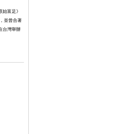
原始富足》
書，並曾合著
在台灣舉辦