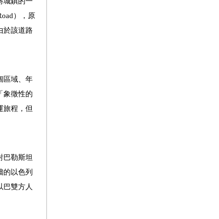
將城鎮的一
oad），原
由於該道路
個區域、年
「象徵性的
運旅程，但
對巴勒斯坦
牆的以色列
以巴雙方人