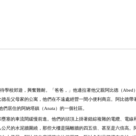
滿心期待學校郊遊，興奮難耐。「爸爸，」他邊拉著他父親阿比德（Abed
比德岳父母家的公寓，他們在不遠處經營一間小便利商店。阿比德帶
裡是他們居住的阿納塔鎮（Anata）的一個社區。
和壅塞的車流間緩慢前進。他們的頭頂上掛著錯綜複雜的電纜、電線
八公尺的水泥牆圍繞，那些大樓是隔離牆的四五倍、甚至是六倍高。