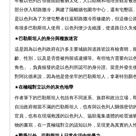
年被以色列占領後開始被猶太化，人口結構和地理景觀皆被
部分併入耶路撒冷，興建了隔離牆包圍市中心，還有屯墾區、哨
是以色列為了方便屯墾者往返耶路撒冷而修建的，但這條公
有很多巴勒斯坦人使用，以色列便少去維護，使道路日久失
★
巴勒斯坦人的身分與種族迷宮
這是因為以色列政府在許多主要城鎮與道路皆設有檢查哨，
齡、性別，以及是否曾被拘留或逮捕等。有些地方需要向以
角色」，負責核發的是以色列所認可的身分證。當意外發生
對阿比德來說，因為他是曾坐牢的巴勒斯坦人，拿著特別顏
★
在極端對立以外的灰色地帶
作者筆下的巴勒斯坦人包括有不同派系、族群和政治立場，
自治政府相當不滿的巴勒斯坦人，也有與以色列人關係密切
官員，也有在現場救護的以色列人、協助蒐集遺體的哈雷迪
物的書寫，在一貫極端對立的認知以外，呈現更為真實的人
★
戰爭以外，巴勒斯坦人日常生活中的暴力