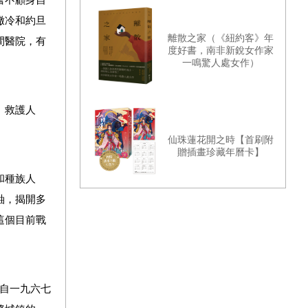
奮不顧身自
撒冷和約旦
離散之家（《紐約客》年
間醫院，有
度好書，南非新銳女作家
一鳴驚人處女作）
、救護人
仙珠蓮花開之時【首刷附
贈插畫珍藏年曆卡】
和種族人
軸，揭開多
這個目前戰
自一九六七