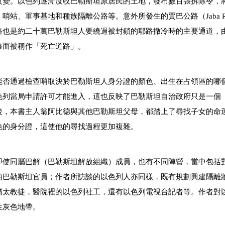
改變。以色列逐漸沒收巴勒斯坦原居民的土地，發布數百張拆除令，
站、軍事基地和種族隔離公路等。意外所發生的賈巴公路（Jaba R
路也是約二十萬巴勒斯坦人要繞過被封鎖的耶路撒冷時的主要通道，
修而被稱作「死亡道路」。
能否通過檢查哨取決於巴勒斯坦人身分證的顏色、出生在占領區的哪
色列當局申請許可才能進入，這也反映了巴勒斯坦自治政府只是一個
後，本書主人翁阿比德與其他巴勒斯坦父母，都踏上了尋找子女的命
色的身分證，這使他的尋找過程更加複雜。
即使同屬巴解（巴勒斯坦解放組織）成員，也有不同陣營，當中包括
的巴勒斯坦官員；作者所訪談的以色列人亦同樣，既有規劃興建隔離
猶太教徒，醫院裡的以色列社工，還有以色列電視台記者等。作者對
性灰色地帶。