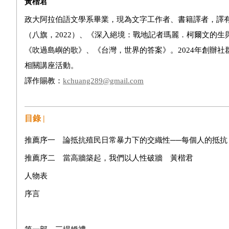
黃楷君
政大阿拉伯語文學系畢業，現為文字工作者、書籍譯者，譯有
（八旗，2022）、《深入絕境：戰地記者瑪麗．柯爾文的生與
《吹過島嶼的歌》、《台灣，世界的答案》。2024年創辦
相關講座活動。
譯作賜教：
kchuang289@gmail.com
目錄 |
推薦序一 論抵抗殖民日常暴力下的交織性──每個人的抵抗
推薦序二 當高牆築起，我們以人性破牆 黃楷君
人物表
序言