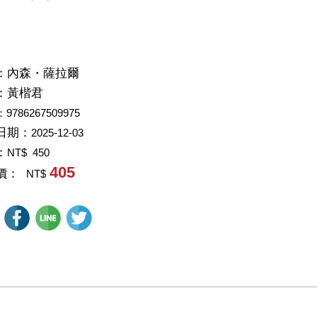
：
內森・薩拉爾
：
黃楷君
：9786267509975
日期：
2025-12-03
：
NT$ 450
405
價：
NT$