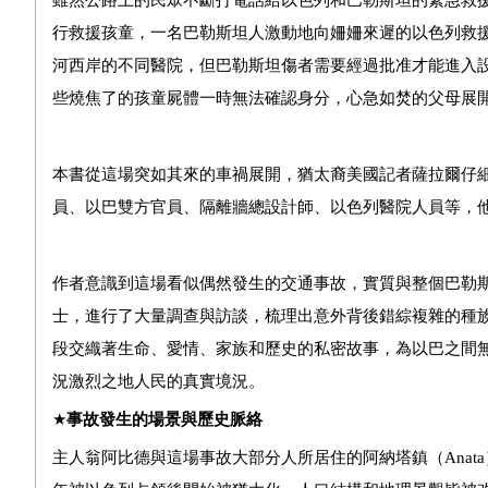
雖然公路上的民眾不斷打電話給以色列和巴勒斯坦的緊急救
行救援孩童，一名巴勒斯坦人激動地向姍姍來遲的以色列救
河西岸的不同醫院，但巴勒斯坦傷者需要經過批准才能進入
些燒焦了的孩童屍體一時無法確認身分，心急如焚的父母展
本書從這場突如其來的車禍展開，猶太裔美國記者薩拉爾仔
員、以巴雙方官員、隔離牆總設計師、以色列醫院人員等，
作者意識到這場看似偶然發生的交通事故，實質與整個巴勒
士，進行了大量調查與訪談，梳理出意外背後錯綜複雜的種
段交織著生命、愛情、家族和歷史的私密故事，為以巴之間
況激烈之地人民的真實境況。
★
事故發生的場景與歷史脈絡
主人翁阿比德與這場事故大部分人所居住的阿納塔鎮（Anat