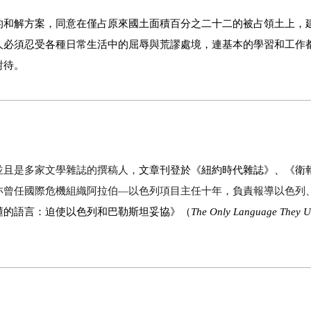
的和解方案，同意在僅占原來國土面積百分之二十二的被占領土上，
人必須忍受各種日常生活中的屈辱與荒謬處境，連基本的學習和工作
對待。
並且是多家文學雜誌的撰稿人，
文章刊登於《紐約時代雜誌》、《衛
亦
曾任
國際危機組織阿拉伯—以色列項目主任
十年
，負責報導以色列
懂的語言：迫使以色列和巴勒斯坦妥協》（
The Only Language They U