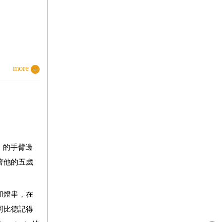
more
）的手臂邊
著他的五歲
和燈串，在
阿比德記得