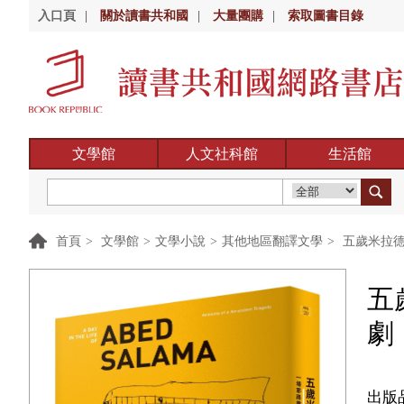
入口頁
|
關於讀書共和國
|
大量團購
|
索取圖書目錄
文學館
人文社科館
生活館
首頁
>
文學館
>
文學小說
>
其他地區翻譯文學
>
五歲米拉德
五
劇
出版