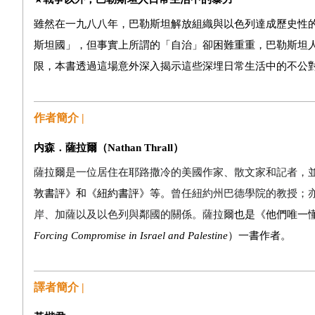
雖然在一九八八年，巴勒斯坦解放組織與以色列達成歷史性
斯坦國」，但事實上所謂的「自治」卻困難重重，巴勒斯坦
限，本書透過這場意外深入揭示這些深埋日常生活中的不公
作者簡介 |
内森．薩拉爾（
Nathan Thrall
）
薩拉爾是一位居住在耶路撒冷的美國作家、散文家和記者，
敦書評》和《紐約書評》等。
曾任
紐約州巴德學院的教授；
岸、加
薩
以及以色列與鄰國的關係。薩拉爾
也是《他們唯一
Forcing Compromise in Israel and Palestine
）一書作者。
譯者簡介 |