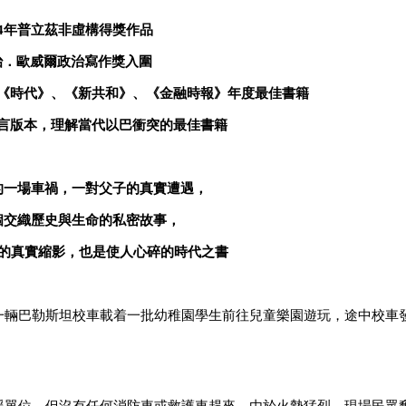
4
年普立茲非虛構得獎作品
治．歐威爾政治寫作獎入圍
《時代》、《新共和》、《金融時報》年度最佳書籍
言版本，理解當代以巴衝突的最佳書籍
的一場車禍，一對父子的真實遭遇，
個交織歷史與生命的私密故事，
的真實縮影，也是使人心碎的時代之書
一輛巴勒斯坦校車載着一批幼稚園學生前往兒童樂園遊玩，途中校車