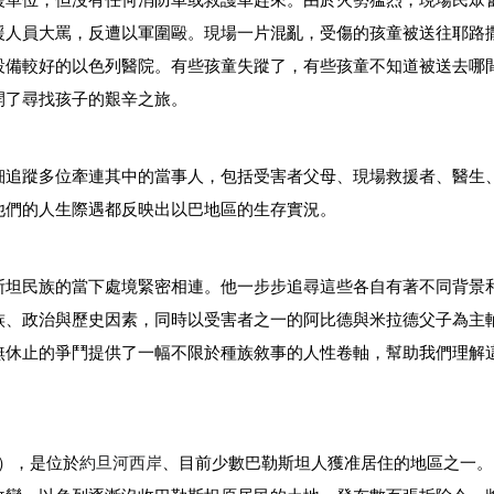
援單位，但沒有任何消防車或救護車趕來。由於火勢猛烈，現場民眾
援人員大罵，反遭以軍圍毆。現場一片混亂，受傷的孩童被送往耶路
設備較好的以色列醫院。有些孩童失蹤了，有些孩童不知道被送去哪
開了尋找孩子的艱辛之旅。
細追蹤多位牽連其中的當事人，包括受害者父母、現場救援者、醫生
他們的人生際遇都反映出以巴地區的生存實況。
斯坦民族的當下處境緊密相連。他一步步追尋這些各自有著不同背景
族、政治與歷史因素，同時以受害者之一的阿比德與米拉德父子為主
無休止的爭鬥提供了一幅不限於種族敘事的人性卷軸，幫助我們理解
a），是位於
約旦河西岸
、目前少數巴勒斯坦人獲准居住的地區之一。