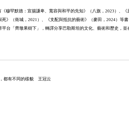
《穆罕默德：宣揚謙卑、寬容與和平的先知》（八旗，2023）、《
死》（衛城，2021）、《支配與抵抗的藝術》（麥田，2024）等
社群平台「齊墩果樹下」，轉譯分享巴勒斯坦的文化、藝術和歷史，並
，都有不同的樣貌 王冠云