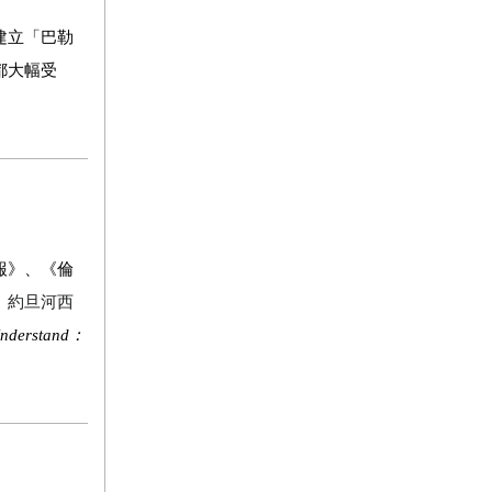
建立「巴勒
都大幅受
報》、《倫
、約旦河西
nderstand
：