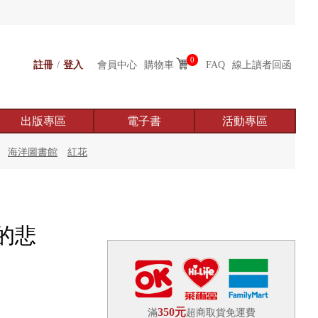
0
註冊
/
登入
會員中心
購物車
FAQ
線上讀者回函
出版專區
電子書
活動專區
海洋圖書館
紅花
的悲
350元
滿
超商取貨免運費