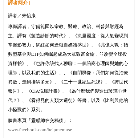
譯者簡介 |
譯者／朱怡康
專職譯者，守備範圍以宗教、醫療、政治、科普與財經為
主。譯有《製造診斷的時代》、《流量國度：從人氣變現到
掌握影響力，網紅如何造就自媒體盛世》、《兆億大戰：指
數型基金與ETF如何崛起成為大眾致富金鑰，並改變全球投
資樣貌》、《也許你該找人聊聊：一個諮商心理師與她的心
理師，以及我們的生活》、、《自閉群像：我們如何從治療
異數，走到接納多元》、《二十一世紀生死課》、《跨世代
報告》、《CIA洗腦計畫》、《為什麼我們製造出玻璃心世
代？》、《看得見的人類大遷徙》等書，以及《比利與他的
小怪獸們》系列。
臉書專頁「靈感總在交稿後」：
www.facebook.com/helpmemuse