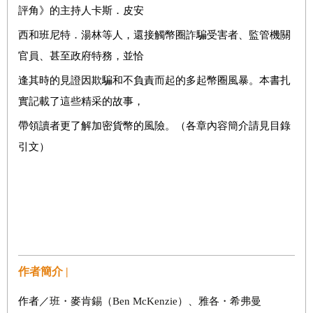
評角》的主持人卡斯．皮安
西和班尼特．湯林等人，還接觸幣圈詐騙受害者、監管機關
官員、甚至政府特務，並恰
逢其時的見證因欺騙和不負責而起的多起幣圈風暴。本書扎
實記載了這些精采的故事，
帶領讀者更了解加密貨幣的風險。（各章內容簡介請見目錄
引文）
作者簡介 |
作者／
班・麥肯錫（
Ben McKenzie
）、雅各・希弗曼