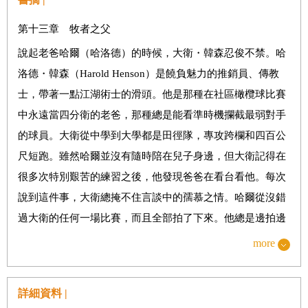
應造成貨幣寬鬆時代，口袋越深的企業受益越
第十三章 牧者之父
說起老爸哈爾（哈洛德）的時候，大衛・韓森忍俊不禁。哈
洛德・韓森（Harold Henson）是饒負魅力的推銷員、傳教
大。在次貸危機帶來普遍的不信任感之際，金融體系出現了
士，帶著一點江湖術士的滑頭。他是那種在社區橄欖球比賽
新的突變：加密貨幣。
中永遠當四分衛的老爸，那種總是能看準時機攔截最弱對手
的球員。大衛從中學到大學都是田徑隊，專攻跨欄和四百公
尺短跑。雖然哈爾並沒有隨時陪在兒子身邊，但大衛記得在
眼見自己繳的稅被拿去為美國大企業紓困，美國老百姓當然
很多次特別艱苦的練習之後，他發現爸爸在看台看他。每次
不高興。從房市泡沫大賺一筆的金融高層居然
說到這件事，大衛總掩不住言談中的孺慕之情。哈爾從沒錯
過大衛的任何一場比賽，而且全部拍了下來。他總是邊拍邊
喊：「加油！寶貝！加油！」激動得鏡頭左晃右搖。（中
more
略）
沒有一個受到懲罰。反倒是數以百萬的升斗小民承擔了鉅額
哈洛德・韓森在阿拉巴馬州成長，自幼家貧，但奮發向上，
債務，無家可歸、自殺、憂鬱的人越來越多。
詳細資料 |
是家裡第一個上大學的人。年輕時他志在華爾街，畢業時也