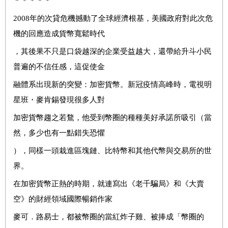
＊＊＊＊＊
2008
年的次貸危機撼動了全球經濟根基，美國政府對此次危
機的回應造成貨幣寬鬆時代
，其後果不只是口袋越深的企業受益越大，還帶給升斗小民
普遍的不信任感，這促使金
融體系出現新的突變：加密貨幣。新冠疫情高峰時，電視明
星班・麥肯錫發現很多人對
加密貨幣趨之若鶩，他受到幣圈的種種美好承諾所吸引（當
然，多少也有一點錯失恐懼
），同樣一頭栽進區塊鏈、比特幣和其他代幣與交易所的世
界。
在加密貨幣正熱的時期，就連寫出《老千騙局》和《大賣
空》的財經領域國際暢銷作家
麥可．路易士，都被幣圈的當紅炸子雞、被捧成「幣圈的