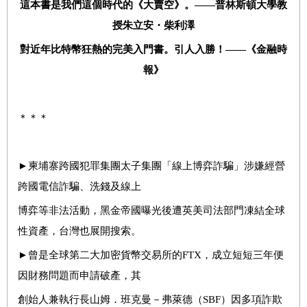
這本書是我們這個時代的《大賣空》。——普林斯頓大學教
授朱立安・柴利澤
對近年比特幣狂熱的完美入門書。引人入勝！——《金融時
報》
＊＊＊
►
柬埔寨跨國犯罪集團太子集團「線上博弈詐騙」涉嫌經營
跨國電信詐騙、洗錢及線上
博弈等非法活動，黑金帝國曝光後遭英美司法部門凍結全球
性資產，台灣也展開搜索。
►
曾是全球第二大加密貨幣交易所的
FTX
，成立短短三年便
因財務問題而申請破產，其
創始人兼執行長山姆．班克曼－弗萊德（
SBF
）因多項詐欺