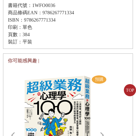
書籍代號：1WFO0036
真的得到人人稱羨的機會，去紐約一家公司實習了一個夏
商品條碼EAN：9786267771334
天。可是他不適合那裡。於是，他回阿拉巴馬州當食品推銷
ISBN：9786267771334
財務損失導致社會問題，種種悲劇催生出一則強而有力的敘
員，跑遍業務地區的每一家餐廳，撥打一通又一通電話。這
印刷：單色
事：菁英欺壓庶民。這種敘事在左派促成占領
頁數：384
份工作很需要信賴，而哈爾天生就愛與人結交，他做得如魚
裝訂：平裝
得水。（中略）
哈洛德・韓森和那個世代的美國男性一模一樣，雄心勃勃，
你可能感興趣 |
滿懷夢想，堅信榮華富貴就在眼前。不幸的是，哈爾不太懂
華爾街運動，在右派為茶黨推波助瀾，而在網路上，它透過
得理財，而且總是掉進多層次行銷陷阱。他好像隨時有投資
一位（或多位）化名作者寫下另一段故事
計畫，其中一次還買了大量茶樹油，大衛至今對那股刺鼻的
TOP
味道記憶猶新。雖然哈爾的推銷技巧極佳，但好像就是無法
掌握多層次行銷的訣竅。對年輕的大衛來說，多層次行銷似
。
2008
年萬聖節那晚，一名（或一群）自稱「中本聰」的人
乎更像是爸爸的嗜好，而非認真的投資。哈爾未曾停止他的
在網路上發表了比特幣白皮書。
發財夢，但好在他從來沒有投入超過自己負擔的錢。
可是到次貸危機的時候，情況急轉直下。哈爾在景氣繁榮時
路