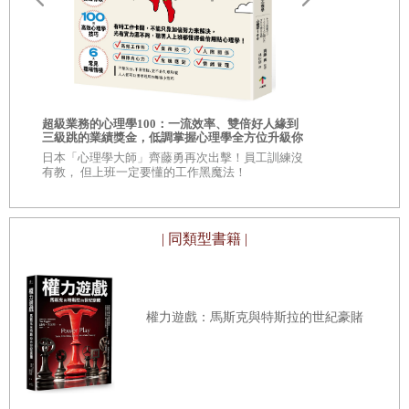
在佛州奧卡拉（Ocala）買了房子，此時發現房屋價值已經低
◎第二章 正常人都會這樣做
於房貸。他在短時間內換了好幾份工作，有限的積蓄卻越來
越少，他似乎越來越難翻身。最後，他賤價出售奧卡拉的房
子，搬到阿拉巴馬州麥卡拉（McCalla），好不容易說服銀
你的人生需要
行核准兩筆抵押貸款才買得起新房——也許勉強算是慘勝。
相的商業洞察
超級業務的心理學100：一流效率、雙倍好人緣到
我邀了素昧平生的記者雅各．希弗曼見面，打算說服他合寫
自己！
三級跳的業績獎金，低調掌握心理學全方位升級你
\\超過 30,
他找到一份契約銷售員的工作，卻飽受社交孤立的折磨，他
的競爭力
的商學院教
一本我不知道怎麼寫的書，內容是一些還沒發
日本「心理學大師」齊藤勇再次出擊！員工訓練沒
的心理健康開始亮紅燈。
有教， 但上班一定要懂的工作黑魔法！
在金融危機那幾年，大衛和太太先後生了兩個孩子，都是男
生。哈洛德・韓森如今成了祖父，他感到照顧孫輩的壓力。
| 同類型書籍 |
生的事。我對他說我的經濟學位和我對騙局的興趣。我談到
雖然他能給孫子的不多，但他盡力而為。每天下班回家，他
我的哥兒們戴夫，還有我們對「加密貨幣不久
都會掏光皮夾的零錢，放進邦妮・瑪曼（Bonne Maman）果
醬罐，來看孫子時就帶上，讓他們在玩具店裡挑個小禮物，
權力遊戲：馬斯克與特斯拉的世紀豪賭
祖孫三人在櫃臺一枚一枚算好結帳。兩個孩子開始叫爺爺
「果醬罐主保聖人」。
就會崩盤」打的賭。如果我的看法是正確的─也就是加密貨
哈爾時運不濟，卻仍相信自己可以扭轉乾坤。他決定去外匯
幣是有史以來最大的龐氏騙局─那麼，有許多