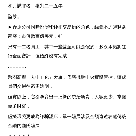
和共謀罪名，獲判二十五年
監禁。
►
泰達公司同時扮演印鈔和交易所的角色，絲毫不迴避利益
衝突；市值數百億美元，卻
只有十二名員工，其中一些甚至可能是假的；多次承諾將進
行全面審計，但始終沒有完成
…………
幣圈高舉「去中心化」大旗，倡議擺脫中央實體管控，讓成
員們交易往來更透明，
但實際上，它卻孕育出一批新的統治新貴，人數更少、掌握
更多財富，
虛擬環境更成為詐騙溫床，單一騙局涉及金額遠遠凌駕傳統
金融的龐氏騙局……