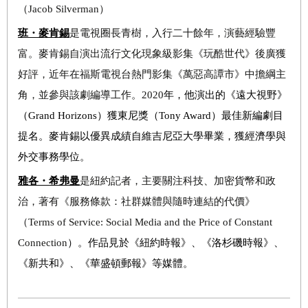
（
Jacob Silverman
）
班・麥肯錫
是電視圈長青樹，入行二十餘年，演藝經驗豐
富。
麥肯錫自演出流行文化現象級影集《玩酷世代》後廣獲
好評，近年在福斯電視台熱門影集《萬惡高譚市》中擔綱主
角，並參與該劇編導工作。
2020
年，他演出的《遠大視野》
（Grand Horizons）獲東尼獎（Tony Award）最佳新編劇目
提名。麥肯錫以優異成績自維吉尼亞大學畢業，獲經濟學與
外交事務學位。
雅各・希弗曼
是紐約記者，主要關注科技、加密貨幣和政
治，著有《服務條款：社群媒體與隨時連結的代價》
（
Terms of Service: Social Media and the Price of Constant
Connection
）。作品見於《紐約時報》、《洛杉磯時報》、
《新共和》、《華盛頓郵報》等媒體。