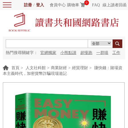
0
註冊
/
登入
會員中心
購物車
FAQ
線上讀者回函
熱門搜尋關鍵字：
官網獨家
小熊點讀
超慢跑
一群喵
工作
細胞
海洋圖書館
紅花
首頁
>
人文社科館
>
商業財經
>
經貿理財
>
賺快錢：賭場資
本主義時代，加密貨幣詐騙現場遊記