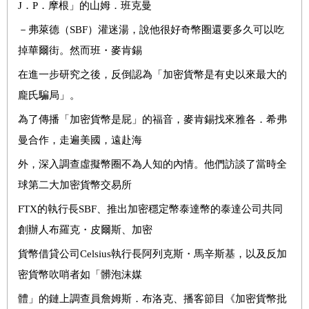
J
．
P
．摩根」的山姆．班克曼
－弗萊德（
SBF
）灌迷湯，說他很好奇幣圈還要多久可以吃
掉華爾街。然而班・麥肯錫
在進一步研究之後，反倒認為「加密貨幣是有史以來最大的
龐氏騙局」。
為了傳播「加密貨幣是屁」的福音，麥肯錫找來雅各．希弗
曼合作，走遍美國，遠赴海
外，深入調查虛擬幣圈不為人知的內情。他們訪談了當時全
球第二大加密貨幣交易所
FTX
的執行長
SBF
、推出加密穩定幣泰達幣的泰達公司共同
創辦人布羅克・皮爾斯、加密
貨幣借貸公司
Celsius
執行長阿列克斯・馬辛斯基，以及反加
密貨幣吹哨者如「髒泡沫媒
體」的鏈上調查員詹姆斯．布洛克、播客節目《加密貨幣批