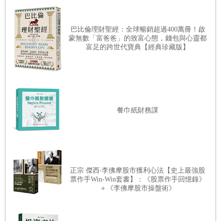
市場試試手氣。外匯市場是交易貨幣的全球市場，規模十分
龐大，每天全球交易量大約六・六兆。它在很多方面猶如賭
巴比倫理財聖經：全球暢銷超過400萬冊！啟
博，成癮性質一項不缺。它的影響力也非常大，基本上足以
蒙無數「富爸爸」的致富心態，錢包與心靈都
富足的跨世代寶典【經典珍藏版】
平民百姓即將遭殃。如果我對經濟學的理解無誤，加密貨幣
決定每一種貨幣的匯率。投資外匯的散戶大多會虧損，這點
一定會引誘更多一般人（散戶）進入賭場，從
也和賭博一樣。我向芝加哥大學布斯商學院（Booth School
of Business）行為科學與經濟學副教授阿列克斯・伊瑪斯
（Alex Imas）請教，這名專研市場的學者說：「學術研究已
餐巾紙財務課
經證明，人在外匯市場的行為模式和在賭場時一樣：進場時
他們身上斂財，好讓騙局繼續進行。
想著輸掉多少就該收手，實際上卻完全相反——輸了就想再
賭一把回本，結果一輸再輸，直到一文不剩。大多數人最後
都是賠，因為外匯市場和賭場一樣，期望值是負的。」
坐在酒吧裡，我滔滔不絕談到信任如何瓦解，人們如何被各
正宗 傑西‧李佛摩股市獲利心法【史上最強股
哈爾很快沉迷於外匯交易。雖然他辛苦工作了一輩子，退休
票作手Win-Win套書】：《股票作手回憶錄》
種方式操弄。騙局在假消息肆虐的時代猖獗應
＋《李佛摩股市操盤術》
金卻普普通通。他希望能多點錢備用，最好還能留點遺產給
孫子。大衛說爸爸甚至慫恿他也投資外匯，給自己賺點外
快。大衛婉拒，也開始擔心爸爸掉進另一個財務泥沼，只不