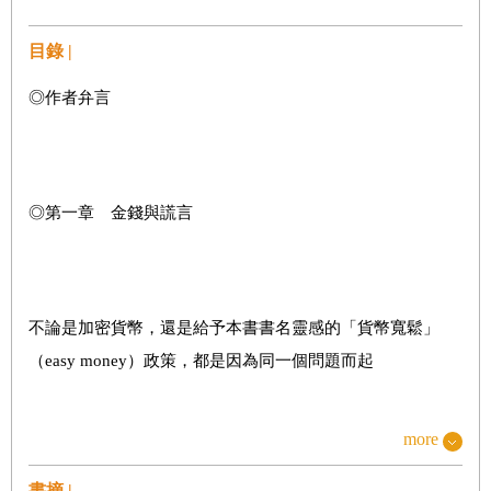
目錄 |
◎作者弁言
◎第一章 金錢與謊言
不論是加密貨幣，還是給予本書書名靈感的「貨幣寬鬆」
（
easy money
）政策，都是因為同一個問題而起
more
：全球金融危機，亦稱次貸危機。美國政府對次貸危機的回
書摘 |