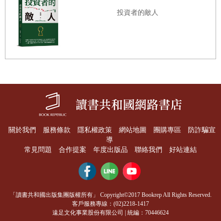
該不是巧合。過去四年我有太多夜晚為世局焦心到無法成
過這次的後果可能更加嚴重。他告訴爸爸不必為孫子的教育
投資者的敵人
眠，卻束手無策。但我現在知道自己能做什麼了
費用煩惱，他和醫生妻子安珀（Amber）的收入不成問題。
大衛的擔憂不是空穴來風：許多加密貨幣交易者一開始也是
投資外匯，後來才轉向更新奇、風險也更高的金融商品。
（中略）大衛無法證實，但他懷疑爸爸就是透過外匯網站知
，雖然聽起來很瘋，但我打算使出我身為經濟學呆子和
B
咖
道天馬（Stallion Wings），一家保證利潤無比豐厚的加密貨
明星的超能力，到處傳播「加密貨幣是屁」的
幣投資公司。
關於我們
服務條款
隱私權政策
網站地圖
團購專區
防詐騙宣
＊＊＊
導
福音。
常見問題
合作提案
年度出版品
聯絡我們
好站連結
琳（Lin）和亞倫・史滕里希特（Aaron Sternlicht）夫婦在
紐約開了一家高檔戒癮中心，專門輔導高所得人士和他們的
家人。2018年，加密貨幣上一輪牛市以崩盤告終（價格在一
「讀書共和國出版集團版權所有」 Copyright©2017 Bookrep All Rights Reserved.
◎第三章 印鈔機馬力全開
年內暴跌百分之八十左右），琳和亞倫開始接到一種新的客
客戶服務專線：(02)2218-1417
遠足文化事業股份有限公司 | 統編：70446624
戶：加密貨幣成癮者。他們清一色是四十歲以下的男性，有