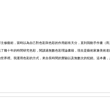
擇主修藝術，當時以為自己對色彩與色彩的作用頗有天分，直到我動手作畫（而
花了幾十年的時間研究色彩，閱讀過無數色彩理論書籍，現在是藝術家兼美術老
的世界裡。我運用色彩的方式，來自長時間的實驗以及無數次的犯錯。這本書，
認識。跟著這本書練習的時候，一定要願意做看起來大錯特錯的嘗試。也就是說
實驗失敗也完全值得。過程當然不容易，但練習的時候請努力記住這一點。