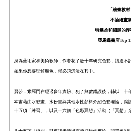
「繪畫教材
不論繪畫
特選柔和細膩的厚
亞馬遜書店
Top 1
身為藝術家和美術教師，作者花了數十年研究色彩，讀過不
如果你想要理解顏色，就必須沉浸在其中。
麗莎．索羅門在經過多年實驗、犯了無數錯誤後，輔以二十
本書藉由水彩畫、水粉畫與其他水性顏料介紹色彩理論，讓
十五項「練習」，以及十六個「色彩冥想」活動（「冥想」