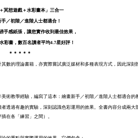
＋冥想遊戲＋水彩畫本」三合一
新手／初階／進階人士都適合！
磅手感紙張，讓您實作收到最佳效果，
水彩書，數百名讀者平均
4.7
星好評！
＊＊＊＊＊
計其數的理論書籍，亦實際嘗試廣泛媒材和多種表現方式，因此深刻
年美術教學經驗，編寫了這本：繪畫新手／初階／進階人士都適合的
讀者透過有趣的實驗，深刻認識色彩運用的效果。全書內容分成兩大
穿插在各「練習」之間）。