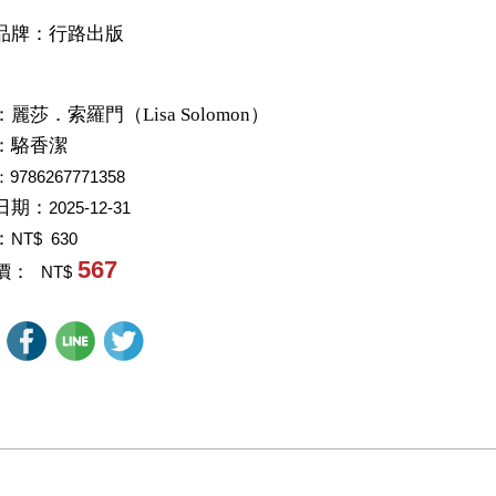
品牌：行路出版
：
麗莎．索羅門（Lisa Solomon）
：
駱香潔
：9786267771358
日期：
2025-12-31
：
NT$ 630
567
價：
NT$