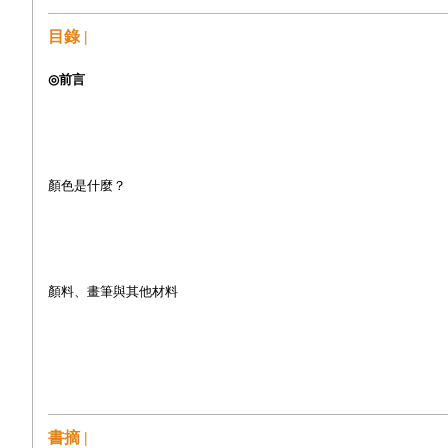
目錄 |
◎
前言
顏色是什麼？
顏料、畫筆與其他材料
◎
練習
書摘 |