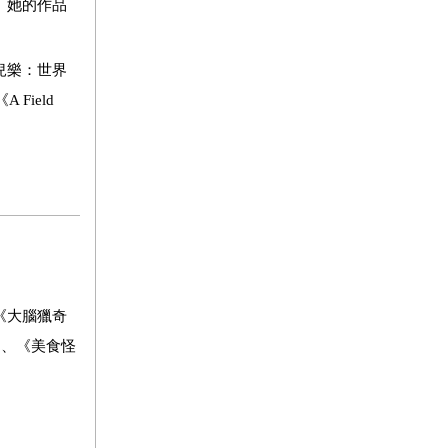
。她的作品
兒樂：世界
ield
《大腦獵奇
》、《美食怪