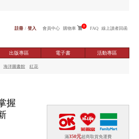
0
註冊
/
登入
會員中心
購物車
FAQ
線上讀者回函
出版專區
電子書
活動專區
海洋圖書館
紅花
掌握
新
350元
滿
超商取貨免運費