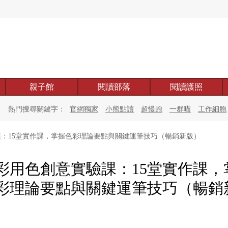
親子館
閱讀部落
閱讀護照
熱門搜尋關鍵字：
官網獨家
小熊點讀
超慢跑
一群喵
工作細胞
：15堂實作課，掌握色彩理論要點與關鍵運筆技巧（暢銷新版）
彩用色創意實驗課：15堂實作課，
彩理論要點與關鍵運筆技巧（暢銷
）