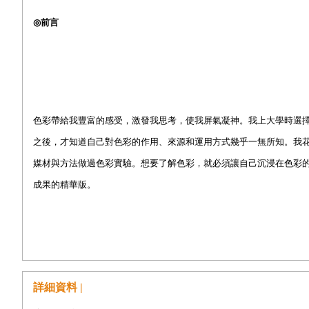
◎
前言
練習一：利用色彩深淺製作傳統色輪
色彩帶給我豐富的感受，激發我思考，使我屏氣凝神。我上大學時選
練習二：利用色彩深淺製作個人色輪
之後，才知道自己對色彩的作用、來源和運用方式幾乎一無所知。我
媒材與方法做過色彩實驗。想要了解色彩，就必須讓自己沉浸在色彩
成果的精華版。
練習三：配色
書中的練習能幫助你透過既有趣又好玩的實驗，對色彩理論具備基本
果不如預期，也不要責怪自己。我的觀念是：只要有學到東西，就算
練習四：色彩表格
詳細資料 |