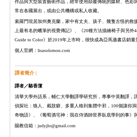
作品與大型裝置藝術作品，經常使用顛覆傳統的媒材、色彩
常在各國展出，或由公共機構或私人收藏。
索羅門現居加州奧克蘭，家中有丈夫、孩子、幾隻古怪的救
上最有名的蠟筆的視覺傳記》、《20種方法描繪椅子與另外44
Guide to Color》於2019年上市時，很快成為亞馬遜書
個人官網：lisasolomon.com
譯者簡介 |
譯者／駱香潔
清華大學外語系，輔仁大學翻譯學研究所，專事中英翻譯，
偵探社：狼人、截肢癖、多重人格到集體中邪，100個讓你
奇物語》、《葡萄酒宅神：我在侍酒師世界臥底學到的事》
賜教信箱：judyjlo@gmail.com