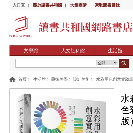
入口頁
|
關於讀書共和國
|
大量團購
|
索取圖書目錄
文學館
人文社科館
生活館
首頁
>
生活館
>
藝術美學
>
設計美術
>
水彩用色創意實驗課
水
色
版