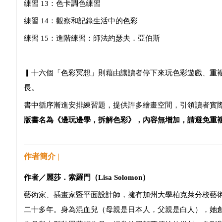
練習 13：色卡調色練習
練習 14：觀察和記錄生活中的色彩
練習 15：進階練習：師法約瑟夫．亞伯斯
▎十六個「色彩冥想」則藉由讓讀者停下來玩色彩遊戲、重
長。
書中循序漸進安排練習題，提供許多繪畫空間，引領讀者實
版書名為《邊玩邊學，拆解色彩》，內容無增加，請避免重
作者簡介 |
作者／麗莎．索羅門（
Lisa Solomon
）
藝術家、插畫家暨平面設計師，擁有加州大學柏克萊分校藝
二十多年。身為混血兒（母親是日本人，父親是白人），她