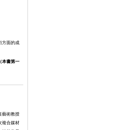
術方面的成
（
本書第一
任藝術教授
次複合媒材