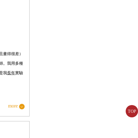
且畫得很差）
師。我用多種
是我
長年
實驗
more
TOP
，如果實驗結