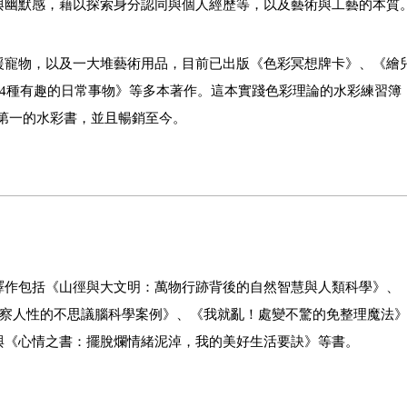
與幽默感，藉以探索身分認同與個人經歷等，以及藝術與工藝的本質
援寵物，以及一大堆藝術用品，目前已出版《色彩冥想牌卡》、《繪
種有趣的日常事物》等多本著作。這本實踐色彩理論的水彩練習簿《A F
店銷量第一的水彩書，並且暢銷至今。
譯作包括《山徑與大文明：萬物行跡背後的自然智慧與人類科學》、
洞察人性的不思議腦科學案例》、《我就亂！處變不驚的免整理魔法
與《心情之書：擺脫爛情緒泥淖，我的美好生活要訣》等書。