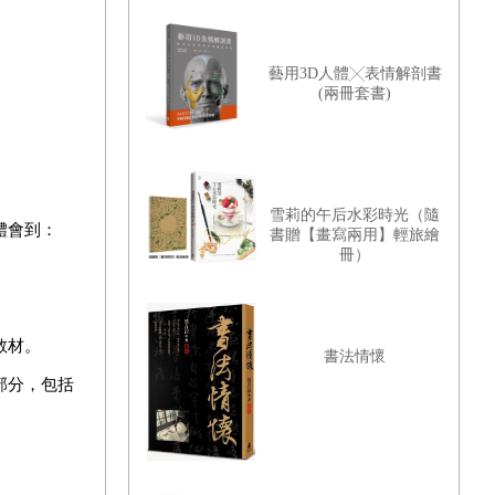
藝用3D人體╳表情解剖書
(兩冊套書)
雪莉的午后水彩時光（隨
體會到：
書贈【畫寫兩用】輕旅繪
冊）
教材。
書法情懷
部分，包括