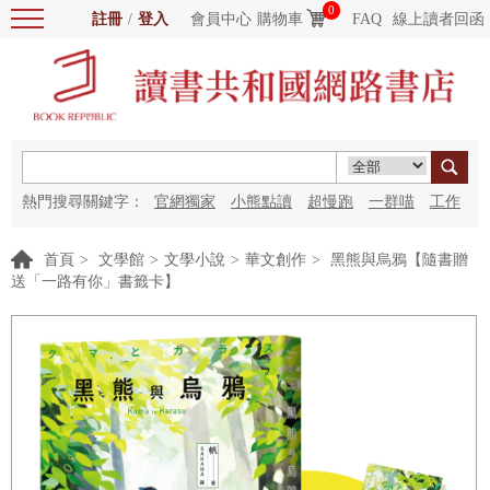
0
註冊
/
登入
會員中心
購物車
FAQ
線上讀者回函
熱門搜尋關鍵字：
官網獨家
小熊點讀
超慢跑
一群喵
工作
細胞
海洋圖書館
紅花
首頁
>
文學館
>
文學小說
>
華文創作
>
黑熊與烏鴉【隨書贈
送「一路有你」書籤卡】