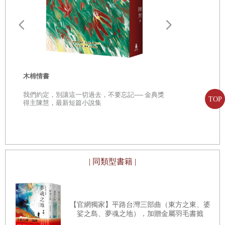
色彩悖論(0
神
從「想討所
年人們的 脫
木棉情書
我們約定，別讓這一切過去，不要忘記── 金典獎
TOP
得主陳慧，最新短篇小說集
| 同類型書籍 |
【官網獨家】平路台灣三部曲（東方之東、婆
娑之島、夢魂之地），加贈金屬羽毛書籤