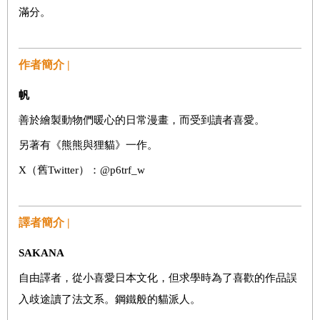
滿分。
作者簡介 |
帆
善於繪製動物們暖心的日常漫畫，而受到讀者喜愛。
另著有《熊熊與狸貓》一作。
X（舊Twitter）：@p6trf_w
譯者簡介 |
SAKANA
自由譯者，從小喜愛日本文化，但求學時為了喜歡的作品誤
入歧途讀了法文系。鋼鐵般的貓派人。