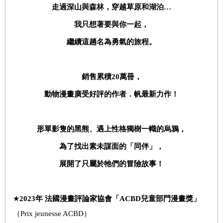
走過深山與森林，穿越草原和湖泊…
我只想著要與你一起，
繼續這趟名為勇氣的旅程。
銷售累積
20
萬冊，
動物漫畫廣受好評的作者．帆最新力作！
形單影隻的黑熊、遇上性格獨樹一幟的烏鴉，
為了找出素未謀面的「同伴」，
展開了只屬於牠們的冒險故事！
★
2023
年
法國漫畫評論家協會「
ACBD
兒童部門漫畫獎
」
（Prix jeunesse ACBD）