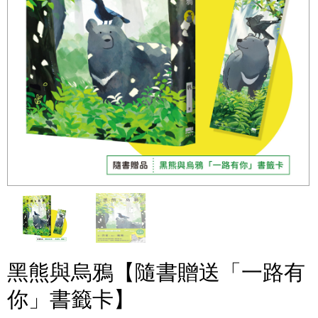
黑熊與烏鴉【隨書贈送「一路有
你」書籤卡】