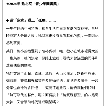
★
2024
年
魁北克「青少年圖書獎」
◆
當「寂寞」遇上「孤獨」……
一隻年輕的亞洲黑熊，獨自生活在日本某處的森林裡。自兒
時與家人分離之後，牠就再也沒有見過其他的熊，一直因此
感到寂寞。
某日，膽小的牠遇到了性格獨樹一幟、從小在城市裡長大的
一隻烏鴉，牠們決定一起踏上旅程，尋找未曾謀面的同伴和
遠在他處的故鄉。
牠們穿越了山脈、森林、草原、火山和湖泊，路途中與鹿、
貓頭鷹、蒼鷺和野豬等許多動物相遇，看見許多風景、一起
分享也創造許多回憶——究竟這趟旅程，能否讓牠們找到
「無可取代的夥伴」呢？而傳說中「能實現願望」的八咫烏
大神，又會幫助牠們達成願望嗎？