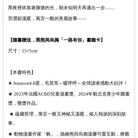
黑夜裡依靠著微微的光，朝未知明天再邁出一步……
苦澀卻溫暖，寓言一般的美麗故事——
【隨書贈送，黑熊與烏鴉「一路有你」書籤卡】
尺寸：15×5cm
【本書特色】
★ Amazon4.8星，毛茸茸～暖呼呼～全球讀者感動大好評！
★ 2023年法國ACBD兒童漫畫獎、2024年魁北克青少年圖書
獎，獲獎作品。
★ 蘊藏哲理，寓言一般又神秘又溫暖，催人熱淚的深刻故
事。
★ 動物漫畫作家「帆」，描繪熊與烏鴉溫馨可愛互動，療癒