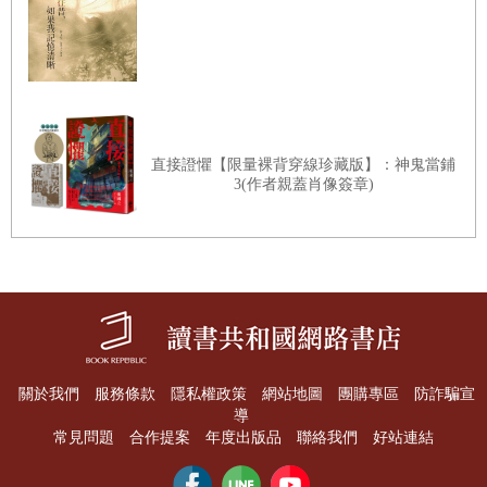
直接證懼【限量裸背穿線珍藏版】：神鬼當鋪
3(作者親蓋肖像簽章)
關於我們
服務條款
隱私權政策
網站地圖
團購專區
防詐騙宣
導
常見問題
合作提案
年度出版品
聯絡我們
好站連結