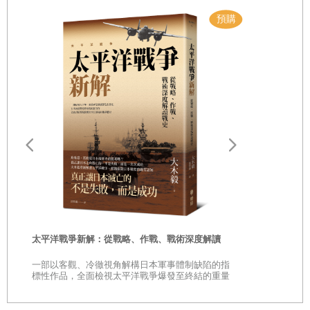
壓香港的前線上舉著美國旗幟的人，以及目前站在臺灣前線、處於中
第二篇
外交競技場
共最強烈軍事野心陰影下的人，他們讓我們看到中國過去、現在、甚
至未來的不同面貌，我們與這個極權政權競爭的過程中，必須記住並
支持這些站在前線的人。
全球棋盤：聯盟體系和新興世界
我們可以理解，透過貿易和商業將中共的威權
—
極權政權帶入現代世
遠野物語：
勝利支柱一：美國聯盟體系
vs.
中國反西方聯盟
界的實驗，並不能影響這個國家朝向我們的方式、制度或理想發展，
——日本民
即使這些價值觀是世界各地許多國家和人民所認同的。在海峽對岸的
「鄉土」的
臺灣，是一個充滿活力的華人民主國家，我們過去曾大力支持，如今
時
再次引起美國的關注。美國應該對我們關注亞洲的安全與防禦，以及
勝利支柱二：中國退出新興世界
太平洋戰爭新解：從戰略、作戰、戰術深度解讀
是
我們對香港、臺灣和擁有共同普世價值的中國人的關注所體現的道德
一部以客觀、冷徹視角解構日本軍事體制缺陷的指
巔
標性作品，全面檢視太平洋戰爭爆發至終結的重量
目標抱持信心。我們的價值觀超越地域隔閡和種族來源，我們的包容
級著作
性寬廣且多元。