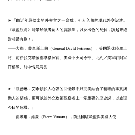
►
「由近年最傑出的外交官之一寫成，引人入勝的現代外交記述。
《歐盟視角》能帶給讀者龐大的資訊量，以及出色的見解，讀起來絕
對相當有趣！」
――
大衛．裴卓斯上將
（
General David Petraeus
），美
國退休陸軍上
將、前伊拉克增援部隊指揮官、美國中央司令部、北約／美軍駐阿富
汗部隊、前中情局局長
►
「凱瑟琳．艾希頓扣人心弦的回憶錄不只完美結合了精確的事實與
動人的情感，更可以給外交政策觀察者上一堂重要的歷史課，以處理
今日的危機。」
――
皮埃爾．維
蒙（
Pierre Vimont
），
前法國駐歐盟與美國大使