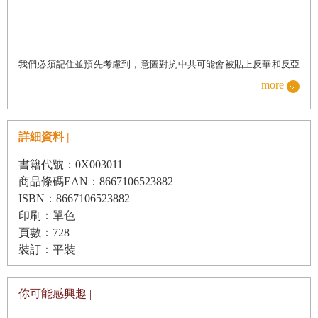
致勝策略：美國跨國公司
vs.
中國國有企業
我們必須記住並預先考慮到，意圖對抗中共可能會被貼上反華和反亞
勝利支柱一：圍堵中國經濟
more
洲的標籤。但事實並非如此。首先，我們必須記住，美國對中共和中
華人民共和國的戰略，絕不能被誤解為反亞裔美國人的情緒。其次，
我們必須理解，美國的戰略和治國之道在我們有生之年，主要舞臺是
詳細資料 |
保衛亞洲地區。亞洲地區的防禦不僅出於戰略的必要性，更是反映了
勝利支柱二：重建美國
書籍代號：0X003011
我們最核心的原則和理想。與亞洲民主國家的團結合作，是美國本質
商品條碼EAN：8667106523882
的重要組成部分。我們在亞洲的地位是捍衛者，並非侵略者，這點與
ISBN：8667106523882
印刷：單色
北京的立場正好相反。我們徵得了日本、南韓、印度、菲律賓等亞洲
頁數：728
小結
國家的同意，共同進行這樣的防禦工作。中國曾經是我們的盟友，在
裝訂：平裝
第二次世界大戰中一同對抗這個世界的殘酷。但當中共贏得了中國內
戰，迫使蔣介石和國民黨跨海逃到臺灣，建立起他們的政府，即今日
你可能感興趣 |
的中華民國，那個時代就已結束了。
在我們這個時代，那些在中共鎮