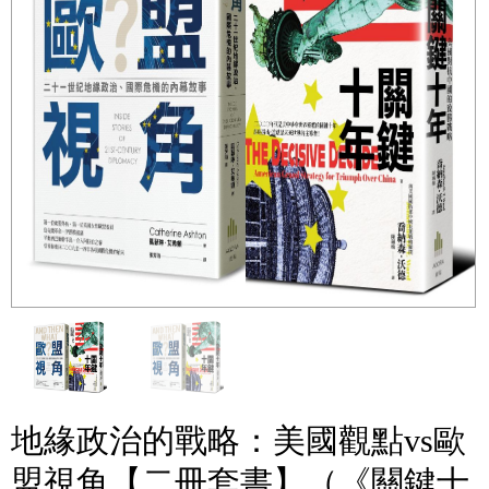
地緣政治的戰略：美國觀點vs歐
盟視角【二冊套書】（《關鍵十