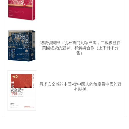
優勢：美國、盟友、以力量實現和平
貌。自由世界現在必須準備應對太平洋地區可能即將發生的問題。中
共的病態行為若不由美國與盟友加以制止，恐將延燒到中國海外。中
共在新疆沙漠進行對模擬美國航空母艦和海軍基地的飛彈演習，並在
同一地點對維吾爾人實施種族滅絕，同時不斷增加派遣飛機進入臺灣
國防工業基礎：從根基到新戰略領域
總統俱樂部：從杜魯門到歐巴馬，二戰後歷任
海峽的頻率，在臺灣周邊啟動前所未有的海空軍實彈演習，我們必須
美國總統的競爭、和解與合作（上下冊不分
為二○二○年代可能出現的情況作好準備。越來越多的人認為，中共可
售）
能在這個十年內選擇戰爭。俄羅斯在歐洲發動戰爭，以及這兩個獨裁
國家的海陸空軍演習持續進行，並同時在歐洲和亞洲試探自由世界的
第四篇
思想競技場
防禦工事時，我們可能不久就看得到這個世界將變成什麼樣子。
尋求安全感的中國-從中國人的角度看中國的對
外關係
美國理念和美國夢
「實現中華民族偉大復興」的意識型態核心是攻占臺灣。正如習近平
在二○二一年全國代表大會上所述：「任何人都不要低估中國人民捍
衛國家主權和領土完整的堅強決心、堅定意志、強大能力！祖國完全