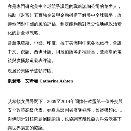
亦是專門研究美中全球競爭議題的戰略諮詢公司的創辦人，
協助《財富》五百強企業與金融機構了解美中全球競爭，改
善他們對中國的風險評估、制定能夠應對歷史性地緣政治變
化的新全球戰略。
曾至俄羅斯、中國、印度、拉丁美洲與中東各地旅行，會說
中文、俄語、西班牙語、阿拉伯語等多種語言，並經常於電
視與廣播頻道發表評論。
現居於美國華盛頓特區。
凱瑟琳．艾希頓
Catherine Ashton
艾希頓女男爵閣下，2009至2014年間擔任歐盟第一位外交與
安全政策高級代表。她身為談判者廣受好評，曾經帶領P5+1
與伊朗針對核問題展開談話，也協調塞爾維亞與科索沃簽下
讓世界震驚的協議。