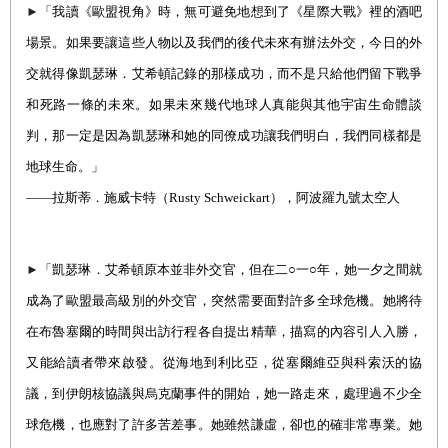
►
「我讀《歐盟視角》時，無可避免地想到了《星際大戰》裡的酒吧
場景。如果要讓這些人物以及我們的後代未來有辦法外交，今日的外
交就得像凱瑟琳．艾希頓記錄的那樣成功，而不是只給他們留下戰爭
和死路一條的未來。如果未來幾代地球人真能與其他宇宙生命體談
判，那一定是因為凱瑟琳和她的同僚成功讓我們明白，我們同樣都是
地球生命。」
――
拉斯蒂．施威卡
特（
Rusty Schweickart
），
阿波羅九號太空人
►
「凱瑟琳．艾希頓原本並非外交官，但在二
○
一
○
年，她一夕之間就
成為了歐盟最高級別的外交官，突然需要面對許多全球危機。她將待
在布魯塞爾的時間與出訪行程各自提出精華，描寫的內容引人入勝，
又能給讀者帶來啟發。從海地到利比亞，從塞爾維亞與科索沃的協
議，到伊朗核協議與烏克蘭事件的開始，她一路走來，處理過不少全
球危機，也應對了許多苦差事。她雖然謙虛，卻也的確非常專業。她