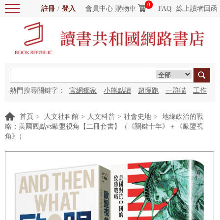
0
註冊
/
登入
會員中心
購物車
FAQ
線上讀者回函
熱門搜尋關鍵字：
官網獨家
小熊點讀
超慢跑
一群喵
工作
細胞
海洋圖書館
紅花
首頁
>
人文社科館
>
人文科普
>
社會史地
>
地緣政治的戰
略：美國觀點vs歐盟視角【二冊套書】（《關鍵十年》＋《歐盟視
角》）