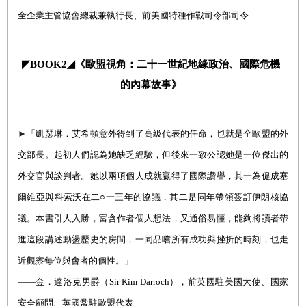
全企業主管協會總裁兼執行長、前美國特種作戰司令部司令
◤
BOOK2
◢
《歐盟視角：二十一世紀地緣政治、國際危機
的內幕故事》
►
「凱瑟琳．艾希頓意外得到了高級代表的任命，也就是全歐盟的外
交部長。起初人們認為她缺乏經驗，但後來一致公認她是一位傑出的
外交官與談判者。她以兩項個人成就贏得了國際讚譽，其一為促成塞
爾維亞與科索沃在二
○
一三年的協議，其二是同年帶領簽訂伊朗核協
議。本書引人入勝，富含作者個人想法，又通俗易懂，能夠將讀者帶
進這段講述動盪歷史的房間，一同品嚐所有成功與挫折的時刻，也走
近觀察每位與會者的個性。」
――
金．達洛克男
爵（
Sir Kim Darroch
），
前英國駐美國大使、國家
安全顧問、英國常駐歐盟代表