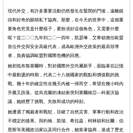
現代外交，有許多重要活動仍然發生在緊閉的門後，遠離鏡
頭和好奇的眼睛私下協商。那麼，在今天的世界中，這個重
要角色究竟是什麼樣子，要扮演好這個角色，又需要什麼
呢？從二〇〇九年到二〇一四年，凱瑟琳．艾希頓擔任歐盟
首位外交與安全高級代表，成為歐洲外交政策的最高領導
者，負責協調歐盟對國際危機的回應。
她初抵布魯塞爾時，對於國際外交尚屬新手，面臨著在記憶
中最動盪的時期，代表二十八個國家的觀點和價值觀的挑
戰。幾十年的確定性在幾天內被一掃而空，希望在幾小時內
升騰又跌落。從烏克蘭的凍結衝突到塞爾維亞—科索沃協
議，她經歷了挑戰、失敗和成功的時刻。
她遭遇了獨裁者和戰犯，目睹了自然災害、軍事行動和政治
不穩定的後果。與約翰．凱瑞、希拉蕊．柯林頓和比爾．伯
恩斯等美國政治家以及同行合作，她靠著協商，達成了歷史