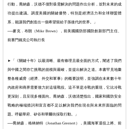
行動，喬納森．沃德不僅對亟需解決的問題作出分析，並對未來的成
功提出建議。調度美國的關鍵優勢，特別是經濟活力和全球聯盟體
系，能讓我們創造出一個希望留給子孫後代的世界。」
──麥克．布
朗（
Mike Brown
），前
美國國防部國防創新部門主任、
前賽門鐵克公司執行長
►
「《關鍵十年》以最清晰、最有條理且最全面的方式，闡述了我們
與中國之間存亡挑戰的規模與嚴峻，並提出解決之道。本書罕見地彙
整各種威脅（經濟、外交和軍事）的概要說明，並強調在未來數十年
內政府和商界需要致力於這場戰役。這不單是冷戰的重現，它比冷戰
更深刻，且呈現多種面向。喬納森．沃德清楚指出，國家和國防安全
戰略的極端措詞和宣言都不足以解決我們在現在與未來所面臨的問
題。呼籲華府、矽谷和華爾街採取行動。」
──喬納森．格林納特
（
Jonathan Greenert
），
美國海軍退役上將、前