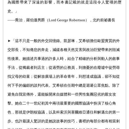
為國際帶來了深遠的影響，而本書記載的就是這段令人驚嘆的歷
史。」
――
喬治．羅伯遜男
爵（
Lord George Robertson
），
北約前祕書長
►
「這不只是一般的外交回憶錄。凱瑟琳．艾希頓擔任歐盟實質的外
交部長，不知倦怠的奔走，減緩各種天然災害與政治巨變帶來的毀滅
性後果。她描述共事過的許多人時，結合了精確的分析與動人的敘事
手法，從獨裁者到店主；從過勞的公務員，到擔憂的在廢墟中徒勞尋
找父母的幼童；從解放廣場上的革命青年，到想達成協議，卻不知從
何下手的偏頗的談判代表。艾希頓在任期中總是迴避公眾焦點。除了
避免自我宣傳外，還能躲開來自媒體和一些男性集團惡劣的厭女攻
擊。她在二十一世紀初其中兩項最重要的國際協議中扮演了核心角
色，那就是伊朗核協議，以及科索沃與塞爾維亞通往和解邁出的第一
步。也許最讓人驚訝的是她說故事的技巧，書裡的每部分都有相當刺