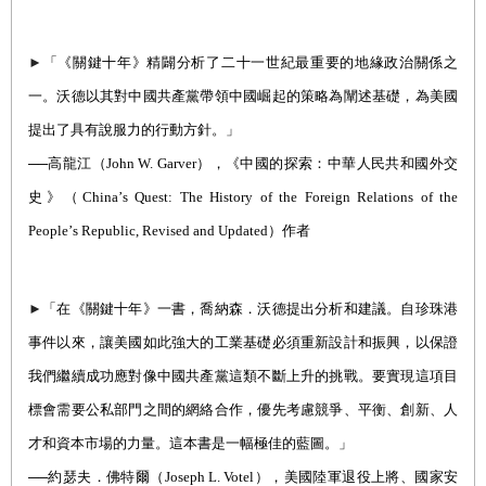
►
「《關鍵十年》精闢分析了二十一世紀最重要的地緣政治關係之
一。沃德以其對中國共產黨帶領中國崛起的策略為闡述基礎，為美國
提出了具有說服力的行動方針。」
──
高龍江（
John W. Garver
），《中國的探索：中華人民共和國外交
史》（
China
’
s Quest: The History of the Foreign Relations of the
People
’
s Republic, Revised and Updated
）
作者
►
「在《關鍵十年》一書，喬納森．沃德提出分析和建議。自珍珠港
事件以來，讓美國如此強大的工業基礎必須重新設計和振興，以保證
我們繼續成功應對像中國共產黨這類不斷上升的挑戰。要實現這項目
標會需要公私部門之間的網絡合作，優先考慮競爭、平衡、創新、人
才和資本市場的力量。這本書是一幅極佳的藍圖。」
──約瑟夫．佛特爾
（
Joseph L. Votel
），
美國陸軍退役上將、國家安