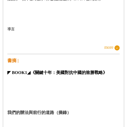
導言
more
書摘 |
第一篇
經濟競技場
◤
BOOK1
◢
《關鍵十年：美國對抗中國的致勝戰略》
嶄新的經濟戰略
我們的辦法與前行的道路
（摘錄）