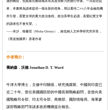
激的橋段，也能看出她堪稱具有高度洞察力的旅行作家。一旦結合起
來，本書將為讀者提供一個全新的視角，用以看待二
○○
八年金融危機
所引發，震驚全球的重大政治進程。政治系學生必讀，喜愛紀實文學
的讀者也不會失望。」
――
米沙．格蘭
尼（
Misha Glenny
），維也
納人文科學研究所所長，
《黑道無國界》原著作者
作者簡介 |
喬納森．沃德
Jonathan D. T. Ward
牛津大學博士，主修中印關係，研究俄羅斯、中國與印度已
近二十年。曾任美國國防部的中國長期戰略顧問，並曾向美
國戰略司令部、印太司令部、商務部、國防情報局、海軍參
謀部戰略部門等諸多政府機構提出報告。