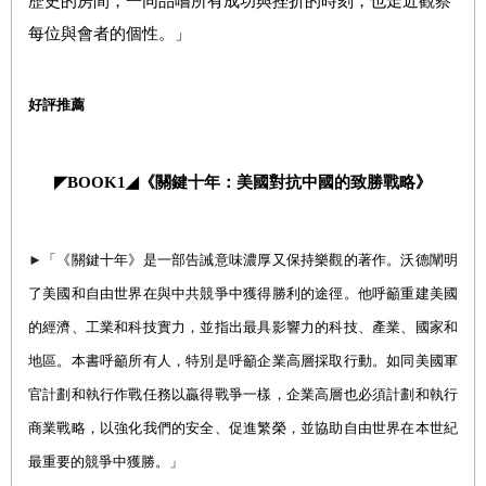
歷史的房間，一同品嚐所有成功與挫折的時刻，也走近觀察
每位與會者的個性。」
好評推薦
◤
BOOK1
◢
《關鍵十年：美國對抗中國的致勝戰略》
►
「《關鍵十年》是一部告誡意味濃厚又保持樂觀的著作。沃德闡明
了美國和自由世界在與中共競爭中獲得勝利的途徑。他呼籲重建美國
的經濟、工業和科技實力，並指出最具影響力的科技、產業、國家和
地區。本書呼籲所有人，特別是呼籲企業高層採取行動。如同美國軍
官計劃和執行作戰任務以贏得戰爭一樣，企業高層也必須計劃和執行
商業戰略，以強化我們的安全、促進繁榮，並協助自由世界在本世紀
最重要的競爭中獲勝。」