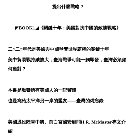
提出什麼戰略？
◤
BOOK1
◢
《關鍵十年：美國對抗中國的致勝戰略》
二○二○年代是美國與中國爭奪世界霸權的關鍵十年
美中貿易戰持續擴大，臺海戰爭可能一觸即發，臺灣必須如
何應對？
本書是敲響所有美國人的一記警鐘
也是寫給太平洋另一岸的盟友
――
臺灣的備忘錄
美國退役陸軍中將、前白宮國安顧問
H.R. McMaster
專文介
紹