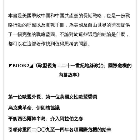
本書是美國擊敗中國和中國共產黨的長期戰略，也是一份戰
略行動的呼籲以及實戰手冊，為美國及自由世界的盟友提供
了一幅完整的戰略藍圖。不論對於這些議題的結論是什麼，
都可以在這部著作找到值得思考的問題。
◤
BOOK
2
◢
《歐盟視角：二十一世紀地緣政治、國際危機的
內幕故事》
第一位歐盟外長、第一位英國女性歐盟委員
烏克蘭革命、伊朗核協議
平衡西巴爾幹半島、介入阿拉伯之春
引領你重回二〇〇九至一四年各項國際危機的始末