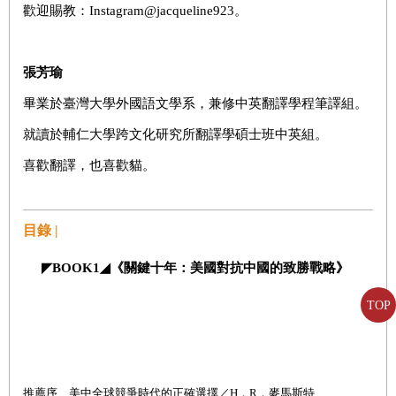
歡迎賜教：Instagram@jacqueline923。
張芳瑜
畢業於臺灣大學外國語文學系，兼修中英翻譯學程筆譯組。
就讀於輔仁大學跨文化研究所翻譯學碩士班中英組。
喜歡翻譯，也喜歡貓。
目錄 |
◤
BOOK1
◢
《關鍵十年：美國對抗中國的致勝戰略》
TOP
推薦序 美中全球競爭時代的正確選擇／
H
．
R
．麥馬斯特