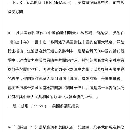
──
H
．
R
．麥馬斯特（
H.R. McMaster
），美
國退役陸軍中將、前白宮
國安顧問
►
「以其開創性著作《中國的勝利願景》為基礎，喬納森．沃德在
《關鍵十年》一書中進一步闡述了美國對抗中國的全面大戰略。沃德
博士指出，無論是在我們過去的勝利中，還是在我們與中國的當前競
爭中，經濟實力在美國戰略中的關鍵作用。關於美國商業和金融在戰
略競爭的關鍵作用、將經濟實力轉化為軍事力量，以及復興美國主導
的秩序，他的探討都讓人感到迫切且真實。國會兩黨、美國董事會、
盟友政府和全美國民都應該閱讀《關鍵十年》。這是第一本告訴我們
如何在與中華人民共和國的競爭中大獲全勝的巨作。」
──瓊．凱爾
（
Jon Kyl
），
美國參議院議員
►
「《關鍵十年》是敲響所有美國人的一記警鐘。只要我們現在採取