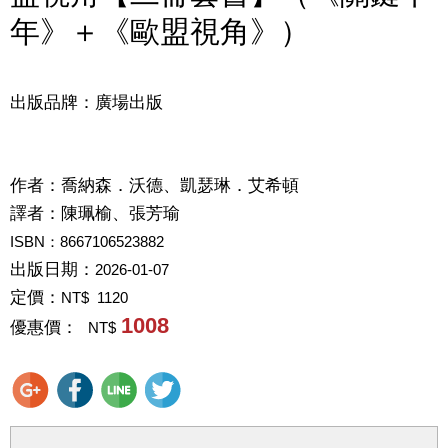
年》＋《歐盟視角》）
出版品牌：廣場出版
作者：
喬納森．沃德、凱瑟琳．艾希頓
譯者：
陳珮榆、張芳瑜
ISBN：8667106523882
出版日期：
2026-01-07
定價：
NT$ 1120
1008
優惠價：
NT$