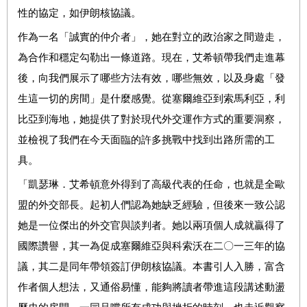
性的協定，如伊朗核協議。
作為一名「誠實的仲介者」，她在對立的政治家之間遊走，
為合作和穩定勾勒出一條道路。現在，艾希頓帶我們走進幕
後，向我們展示了哪些方法有效，哪些無效，以及身處「發
生這一切的房間」是什麼感覺。從塞爾維亞到索馬利亞，利
比亞到海地，她提供了對於現代外交運作方式的重要洞察，
並檢視了我們在今天面臨的許多挑戰中找到出路所需的工
具。
「凱瑟琳．艾希頓意外得到了高級代表的任命，也就是全歐
盟的外交部長。起初人們認為她缺乏經驗，但後來一致公認
她是一位傑出的外交官與談判者。她以兩項個人成就贏得了
國際讚譽，其一為促成塞爾維亞與科索沃在二〇一三年的協
議，其二是同年帶領簽訂伊朗核協議。本書引人入勝，富含
作者個人想法，又通俗易懂，能夠將讀者帶進這段講述動盪