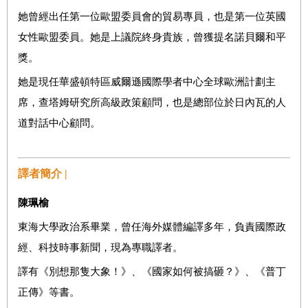
她曾經出任第一位歐盟委員會的貿易專員，也是第一位英國
女性歐盟委員。她是上議院終身貴族，曾獲提名諾貝爾和平
獎。
她是現任華盛頓特區威爾遜國際學者中心全球歐洲計劃主
席，查塔姆研究所高級政策顧問，也是總部位於日內瓦的人
道對話中心顧問。
譯者簡介 |
陳珮榆
東海大學政治系畢業，曾任海外媒體編譯多年，負責國際政
經、科技時事新聞，現為專職譯者。
譯有《別想那隻大象！》、《國家如何被搞砸？》、《普丁
正傳》等書。