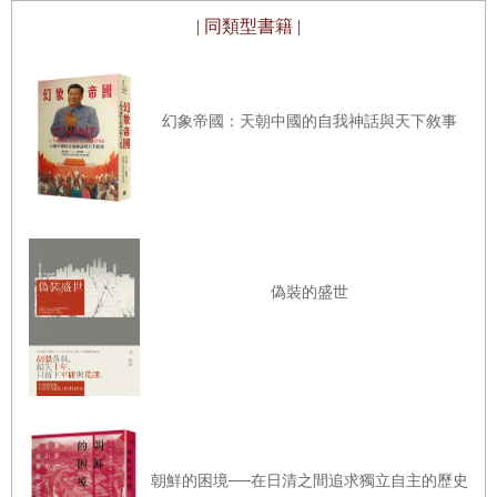
重要大國：印度和俄羅斯
| 同類型書籍 |
我們在國內也必須努力，確保中共鬆綁並撤回對我們境內任何人的控
圍堵中國：二十一世紀的轉折點
幻象帝國：天朝中國的自我神話與天下敘事
制。那些逃離這個政權來到這裡的人，應該受保護並在這裡安全自由
地生活。那些受中共計畫或影響力行動追捕的人，應該獲得美國的保
護和司法救濟。這表示我們必須打擊和瓦解中共的影響力行動、非法
和法外活動，並確保需要庇護的人得到安全的避風港。中共試圖控制
或影響其海外公民的行為，也應受到反擊和摧毀，以確保那些進入美
第三篇
軍事競技場
偽裝的盛世
國或其他自由世界的人享有真正的自由。
軍事地理：中國從區域到全球強權的崛起之路
全世界正目睹一個威權政權對其民主鄰國發動戰爭。在烏克蘭，俄羅
斯軍隊殺害婦女和兒童，對平民使用飛鏢彈，摧毀公寓大樓、醫院和
朝鮮的困境──在日清之間追求獨立自主的歷史
城市，這些行為已顯示出俄中「新時代全面戰略協作夥伴關係」的樣