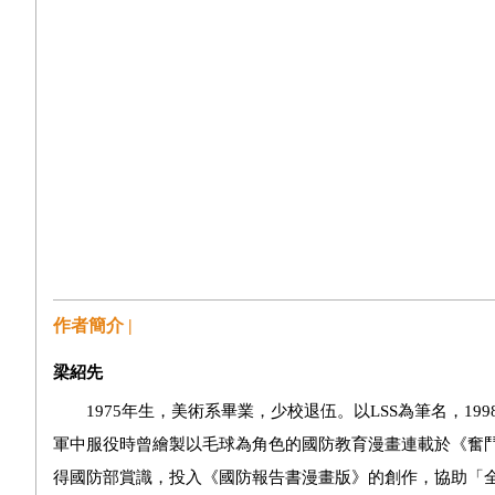
作者簡介 |
梁紹先
1975年生，美術系畢業，少校退伍。以LSS為筆名，
軍中服役時曾繪製以毛球為角色的國防教育漫畫連載於《奮
得國防部賞識，投入《國防報告書漫畫版》的創作，協助「