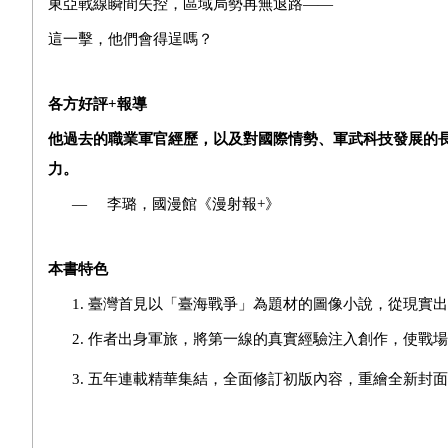
東亞戰線瞬間失控，區域局勢再無退路——
這一擊，他們會得逞嗎？
各方好評
+
報導
他過去的職業軍官經歷，以及對國際情勢、軍武科技發展的
力。
—
李璐，國漫館《漫射報+》
本書特色
1. 臺灣首見以「臺海戰爭」為題材的圖像小說，從現實
2. 作者出身軍旅，將第一線的真實經驗注入創作，使戰
3. 五年連載精華集結，全面修訂初版內容，重繪全新封