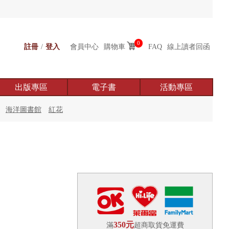
0
註冊
/
登入
會員中心
購物車
FAQ
線上讀者回函
出版專區
電子書
活動專區
海洋圖書館
紅花
350元
滿
超商取貨免運費