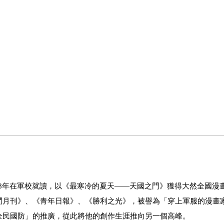
1998年在軍校就讀，以《最寒冷的夏天——天國之門》獲得大然全國漫
鬥月刊》、《青年日報》、《勝利之光》，被譽為「穿上軍服的漫畫
全民國防」的推廣，從此將他的創作生涯推向另一個高峰。