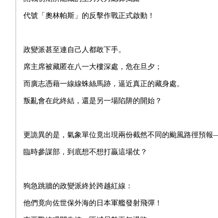
代號「奧林帕斯」的反擊作戰正式啟動！
政變派甚至連自己人都敢下手。
席主席被藏匿在八一大樓深處，危在旦夕；
而廣志憑藉一線線蛛絲馬跡，逼近真正的藏身處。
叛亂會在此終結，還是另一場陷阱的開始？
更詭異的是，氣象單位竟出現兩份截然不同的颱風路徑預報
臨時參謀部，到底想不想打贏這場仗？
狗急跳牆的政變派終於跨越紅線：
他們竟向佐世保外海的日本軍艦發射飛彈！