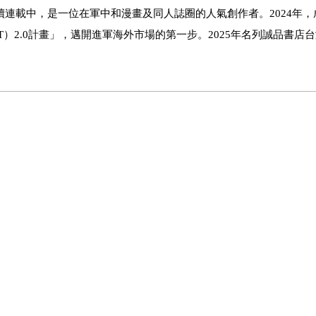
續連載中，是一位在軍中和漫畫及同人誌圈的人氣創作者。2024年
n（BFT）2.0計畫」，邁開進軍海外市場的第一步。2025年名列誠品書