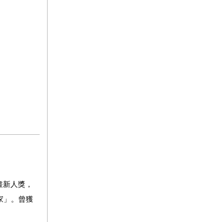
畫新人獎，
家」。曾獲