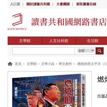
入口頁
|
關於讀書共和國
|
大量團購
|
索取圖書目錄
文學館
人文社科館
生活館
首頁
>
文學館
>
文學小說
>
華文創作
>
燃燒的西太平洋（5
燃
出版