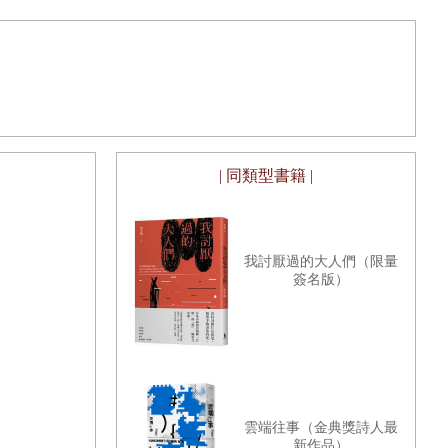
| 同類型書籍 |
我討厭過的大人們（限量
簽名版）
雲端往事（金典獎詩人最
新作品）