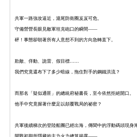
共軍一路強攻逼近，滬尾防衛圈岌岌可危。
守備營營長眼見敵軍坦克砲口的瞬間——
砰！事態卻朝著所有人意想不到的方向急轉直下。
欺敵、佯動、詭雷、假目標……
我們究竟還布下了多少暗線，拖住對手的鋼鐵洪流？
而那名「疑似通匪」的總統府秘書長，至今依然拒絕開口。
他手中究竟握著什麼足以顛覆戰局的祕密？
共軍後續梯次的登陸船團已經出海，傳聞中的浮動碼頭現身
開戰初期所隱藏的主力火力總算揭露——