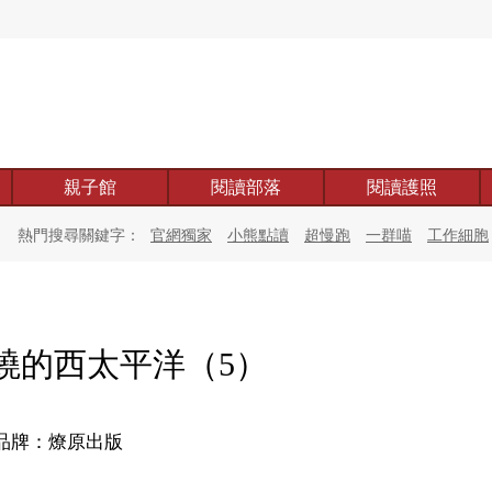
親子館
閱讀部落
閱讀護照
熱門搜尋關鍵字：
官網獨家
小熊點讀
超慢跑
一群喵
工作細胞
）
燒的西太平洋（5）
品牌：燎原出版