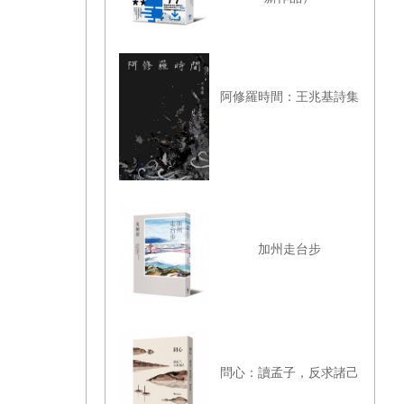
阿修羅時間：王兆基詩集
加州走台步
問心：讀孟子，反求諸己