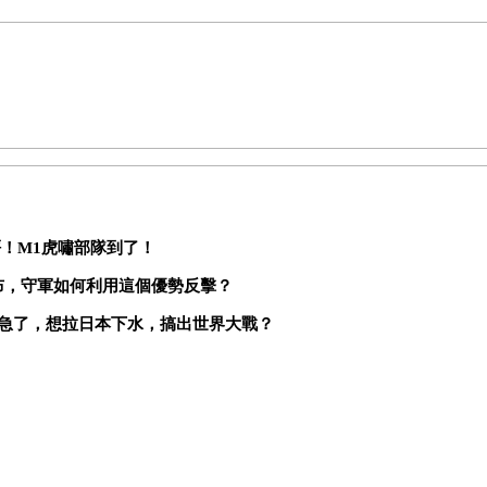
砰！
M1
虎嘯部隊到了！
布，守軍如何利用這個優勢反擊？
急了，想拉日本下水，搞出世界大戰？