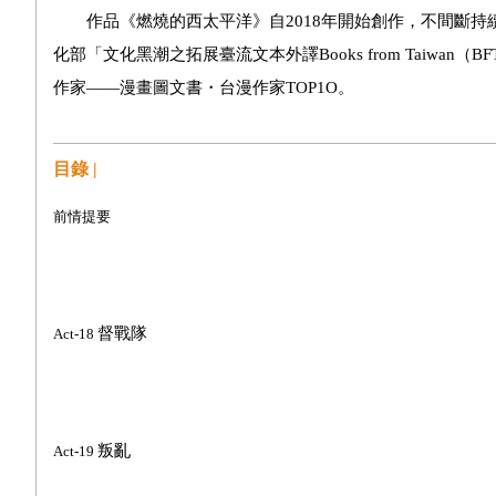
作品《燃燒的西太平洋》自2018年開始創作，不間斷持
化部「文化黑潮之拓展臺流文本外譯Books from Taiwa
作家——漫畫圖文書・台漫作家TOP1O。
目錄 |
前情提要
督戰隊
Act-18
叛亂
Act-19