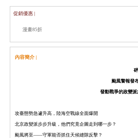
促銷優惠 |
漫畫85折
內容簡介 |
颱風警報發
發動戰爭的政變派
攻臺態勢急遽升高，陸海空戰線全面爆開
北京政變派步步升級，他們究竟企圖走到哪一步？
颱風將至——守軍能否抓住天候縫隙反擊？