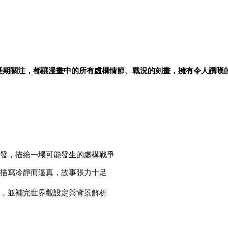
長期關注，都讓漫畫中的所有虛構情節、戰況的刻畫，擁有令人讚嘆
出發，描繪一場可能發生的虛構戰爭
場描寫冷靜而逼真，故事張力十足
面，並補完世界觀設定與背景解析