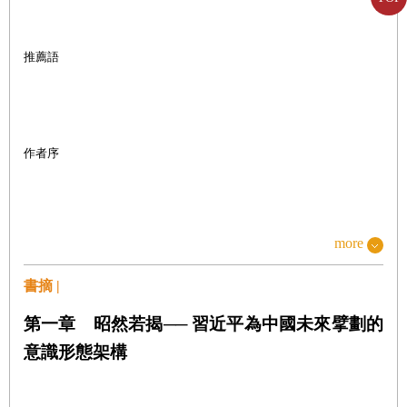
推薦語
作者序
more
第一章
昭然若揭──習近平為中國未來擘劃的意識形態架構
書摘 |
第一章 昭然若揭──
習近平為中國未來擘劃的
意識形態架構
習近平治下的中國如何改變世界