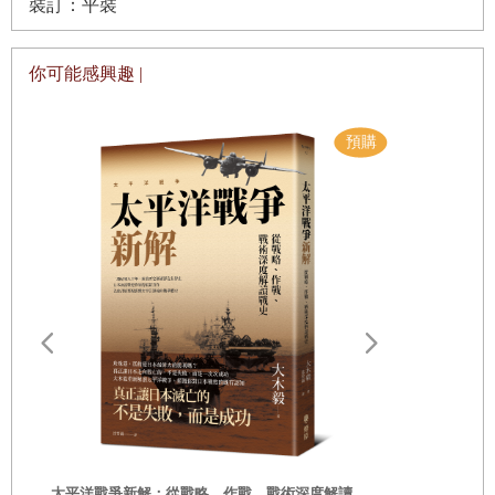
裝訂：平裝
然而，我以此特定主題撰寫論文，並非出於單純學術求知
你可能感興趣 |
欲。我想弄清楚，跟其他後毛澤東時代的前任領導人相比，
第二章
核心概念的界定
中國現任最高領導人習近平為何在國內外都發起如此激烈的
政治與政策轉向。我想知道他已經帶來的改變中有哪些模
式，以了解中國未來最有可能走往哪個方向。世界各地（包
含中國國內）的政治、企業和輿論領袖，以及試圖從媒體報
定義「意識形態」
導中理解習近平、卻心生許多困惑的普通中國公民，都經常
提出這些問題。
定義「世界觀」
遠野物語：
為了回答這些問題，我的牛津博士研究課程要我檢視習近平
——日本民
在中國共產黨內部的政治與理論論述的原始文件。這對於解
「鄉土」的
定義「馬克思主義」、「列寧主義」與「左傾」
譯黨內溝通的潛在意識形態方言上，是必須之舉。其中包含
時
習近平上台之後，就開始對全黨傳遞的核心變革訊息。我也
太平洋戰爭新解：從戰略、作戰、戰術深度解讀