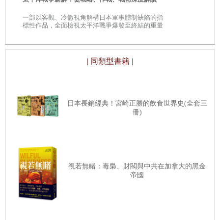
是
試圖為我的分析搭配中國內政外交政策官方論述上的變化，
一部以客觀、冷徹視角解構日本軍事體制缺陷的指
巔
標性作品，全面檢視太平洋戰爭爆發至終結的重量
並在可能的情況下，輔以中國官方實地行動與行為上的可觀
定義「民族主義」、「右傾」與「民族自信」
級著作
察變化。有些人可能會將此描述為某種嚴格的「三角測
量」，運用意識形態、政策與行為變化上的交叉引用、排序
| 同類型書籍 |
與插補，我自己則對此類大膽宣稱抱持更加謹慎的態度。但
小結
我認為這是當前最好的方法，它確實揭示了我們眼前正在發
生的事情。儘管在試圖穿透中共決策機制的那些不透明內在
日本長銷經典！宮崎正勝的飲食世界史(全套三
冊)
時，我們仍然覺得「有如透過玻璃觀看，模糊不清」。
第三章
中國世界觀的變與常──歷史考察
視若無睹：毒梟、財閥與中共在加拿大的黑金
基於這些原因，我恭敬地忽略了學術導師給我的明智建議
帝國
──亦即盡可能限縮定義博士研究的主題，以便盡可能嚴謹
論證我所提出的論點。相反地，沒什麼是比「習近平的真實
古典傳統對當代中國世界觀的影響──「天下」觀念
想法及其對中國與世界的影響」更廣泛、也更難以企及的主