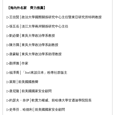
【海內外名家 齊力推薦】
▷
王信賢│政治大學國際關係研究中心主任暨東亞研究所特聘教授
▷
張五岳│淡江大學兩岸關係研究中心主任
▷
劉必榮│東吳大學政治學系教授
▷
陳方隅│東吳大學政治學系副教授
▷
唐豪駿│東吳大學政治學系助理教授
▷
顏擇雅
│作家
▷
福澤喬
│
「Joel來談日本」粉專社群版主
▷
萊斯
│
前美國國務卿
▷
唐尼隆
│
前美國國家安全顧問
▷
約瑟夫・奈伊
│軟實力權威、
前哈佛大學甘迺迪學院院長
▷
史蒂芬．哈德利
│
前美國國家安全顧問