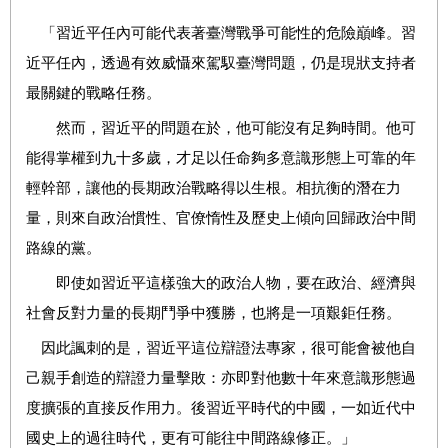
「習近平任內可能代表著臺灣戰爭可能性的危險巔峰。習
近平任內，透過有效威懾來駕馭臺灣問題，仍是現狀支持者
最關鍵的戰略任務。
然而，習近平的問題在於，他可能沒有足夠時間。他可
能得掌權到九十多歲，才足以任命夠多意識形態上可靠的年
輕幹部，讓他的長期政治戰略得以生根。相抗衡的潛在力
量，則來自政治慣性、官僚惰性及歷史上傾向回歸政治中間
路線的黨。
即使如習近平這樣強大的政治人物，要在政治、經濟與
社會反對力量的長期鬥爭中獲勝，也將是一項艱鉅任務。
因此諷刺的是，習近平這位辯證法專家，很可能會被他自
己親手創造的辯證力量擊敗：亦即對他數十年來意識形態過
度擴張的直接反作用力。後習近平時代的中國，一如近代中
國史上的過往時代，更有可能往中間路線修正。」