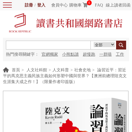
0
註冊
/
登入
會員中心
購物車
FAQ
線上讀者回函
熱門搜尋關鍵字：
官網獨家
小熊點讀
超慢跑
一群喵
工作
細胞
海洋圖書館
紅花
首頁
>
人文社科館
>
人文科普
>
社會史地
>
論習近平：習近
平的馬克思主義民族主義如何形塑中國與世界？【澳洲前總理陸克文
生涯集大成之作！】（限量作者印簽版）