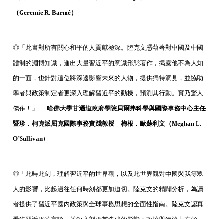
（Geremie R. Barmé）
◎
「此書對所有關心和平的人貢獻極深。陸克文憑藉著對中國及中國
體制的淵博知識，進出大量習近平的意識形態著作，揭露他不為人知
的一面，也針對這位將深遠影響未來的人物，提供獨特洞見，並協助
學者與政策制定者更深入理解習近平的動機，預測其行動。實乃驚人
傑作！」──
哈佛大學甘迺迪政府學院貝爾弗科學與國際事務中心主任
暨珍．柯克派屈克國際事務實踐教授 梅根．歐蘇利文（Meghan L.
O’Sullivan）
◎
「此時此刻，理解習近平的世界觀，以及此世界觀對中國與我等眾
人的影響，比起過往任何時刻都更加迫切。陸克文的精闢分析，為讀
者提供了習近平國內政策與全球事務思想的全面性指南。陸克文認真