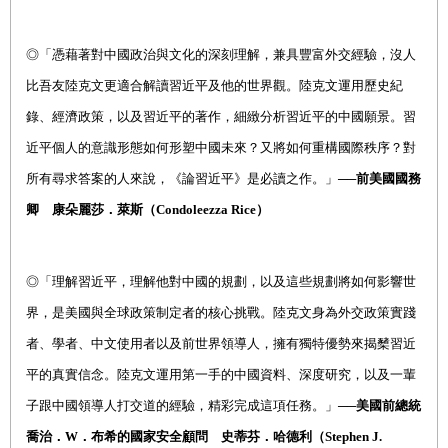
◎
「憑藉著對中國政治與文化的深刻理解，兼具豐富外交經驗，沒人
比吾友陸克文更適合解讀習近平及他的世界觀。陸克文運用歷史紀
錄、經濟政策，以及習近平的著作，細緻分析習近平的中國願景。習
近平個人的意識形態如何形塑中國未來？又將如何重構國際秩序？對
所有尋求答案的人來說，《論習近平》是必讀之作。」──
前美國國務
卿 康朵麗莎．萊斯（Condoleezza Rice）
◎
「理解習近平，理解他對中國的規劃，以及這些規劃將如何影響世
界，是美國與全球政策制定者的核心挑戰。陸克文身為外交政策實踐
者、學者、中文使用者以及前世界領導人，擁有獨特優勢來揭櫫習近
平的真實信念。陸克文運用第一手的中國資料、深度研究，以及一輩
子跟中國領導人打交道的經驗，精彩完成這項任務。」──
美國前總統
喬治．W．布希的國家安全顧問 史蒂芬．哈德利（Stephen J.