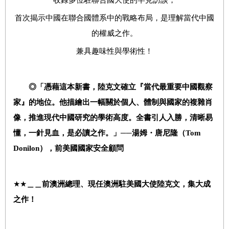
首次揭示中國在聯合國體系中的戰略布局，是理解當代中國
的權威之作。
兼具趣味性與學術性！
◎「憑藉這本新書，陸克文確立『當代最重要中國觀察
家』的地位。他描繪出一幅關於個人、體制與國家的複雜肖
像，推進現代中國研究的學術高度。全書引人入勝，清晰易
懂，一針見血，是必讀之作。」──湯姆・唐尼隆（
Tom
Donilon
），前美國國家安全顧問
★★
＿＿前澳洲總理、現任澳洲駐美國大使陸克文，集大成
之作！