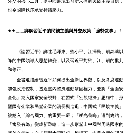
外交的核心工具，使中國展現出前所未有的民族主義自信，
也令國際秩序承受持續壓力。
★★
＿＿詳解習近平的民族主義與外交政策「強勢敘事」！
《論習近平》詳述毛澤東、鄧小平、江澤民、胡錦濤以
降的中國領導人思想轉變，以及習近平對鄧、江、胡的批判
和修正。
全書還描繪習近平如何提出全新世界觀，以反貪腐運動
加強政治控制，透過黨內整風運動鞏固權力，並將「全面安
全化」納入國家安全視野；在習式「宏觀經濟」思維中，形
塑國有企業和民營企業的消長與進退；中國式「民族主義」
被納入「綜合國力」的重要一環；「韜光養晦」遭到終結，
「奮發有為」變成新戰略，進一步形塑出中國對周邊國家的