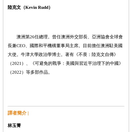
陸克文（
Kevin Rudd
）
澳洲第26任總理。曾任澳洲外交部長、亞洲協會全球會
長兼CEO、國際和平機構董事局主席。目前擔任澳洲駐美國
大使。牛津大學政治學博士。著有《不畏：陸克文自傳》
（2021）、《可避免的戰爭：美國與習近平治理下的中國》
（2022）等多部作品。
譯者簡介 |
林玉菁