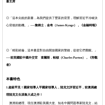
會主席
◎
「這本尖銳的新書，為我們提供了豐富的背景，理解習近平冷峻決
心背後的動機。」
──詹姆士
．
金奇（James Kynge），《金融時報》
◎
「精彩絕倫，這本書是對自由開放國家的警鐘，促使它們覺醒。」
──前英國駐中國外交官 查爾斯
．
帕頓（Charles Parton），《旁觀
者》
本書特色
1.
超級罕見！國家領導人平國家領導人，陸克文評習近平，前澳洲總
理陸克文生涯集大成之作！
澳洲前總理、現任澳洲駐美國大使、知名中國問題專家陸克文，結