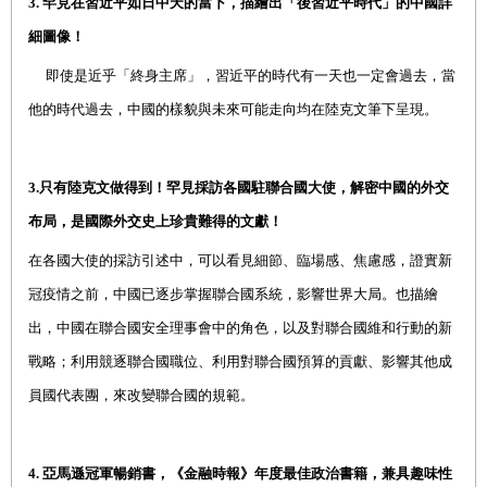
3.
罕見在習近平如日中天的當下，描繪出「後習近平時代」的中國詳
細圖像！
即使是近乎「終身主席」，習近平的時代有一天也一定會過去，當
他的時代過去，中國的樣貌與未來可能走向均在陸克文筆下呈現。
3.
只有陸克文做得到！
罕見採訪各國駐聯合國大使，解密中國的外交
布局，是國際外交史上珍貴難得的文獻！
在各國大使的採訪引述中，可以看見細節、臨場感、焦慮感，證實新
冠疫情之前，中國已逐步掌握聯合國系統，影響世界大局。也描繪
出，中國在聯合國安全理事會中的角色，以及對聯合國維和行動的新
戰略；利用競逐聯合國職位、利用對聯合國預算的貢獻、影響其他成
員國代表團，來改變聯合國的規範。
4.
亞馬遜冠軍暢銷書，《金融時報》年度最佳政治書籍，兼具趣味性