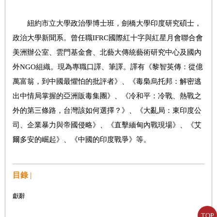
紐約市立大學政治學博士班，劍橋大學印度研究碩士，
政治大學新聞系。曾任職IFRC國際紅十字與紅星月會聯合會
美洲辦公室、雲門基金會、北藝大傳統藝術研究中心及國內
外NGO組織。現為專職口譯、筆譯。譯有《黎智英傳：從億
萬富翁，到中國最懼怕的批評者》、《毒梟烏托邦：解密逃
出中情局掌握的亞洲販毒集團》、《冷和平：冷戰、熱戰之
外的第三條路，台灣該如何選擇？》、《大亂局：東印度公
司、企業暴力與帝國侵略》、《直擊緬甸內戰現場》、《艾
爾多安的崛起》、《中國的印度戰爭》等。
目錄 |
獻辭
TOP