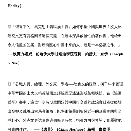
Hadley）
◎
「習近平的『馬克思主義民族主義』如何形塑中國與世界？沒人比
陸克文更有資格回答這個問題，在這本深具啟發性的著作裡，他給出
令人信服的答案。對所有關心中國未來的人，這是一本必讀之作。」
──
軟實力權威、前哈佛大學甘迺迪學院院長 約瑟夫．奈伊（Joseph
S. Nye）
◎
「公職人員、總理、外交家、學者──陸克文的履歷，與千年來管理
中華帝國的士大夫精英階層之輝煌經歷遙遙形成某種映照。在《論習
近平》書中，這位年少時期就開始與中國打交道的政治實踐者從經驗
出發卻又跳脫出當局者視角，以學術筆墨剖析習近平的政黨帝國與全
球野心。陸克文更試圖為這個晦暗時代，指引方向與希望，實屬難能
可貴的佳作。」──
《遺典》（
China Heritage
）編輯 白傑明