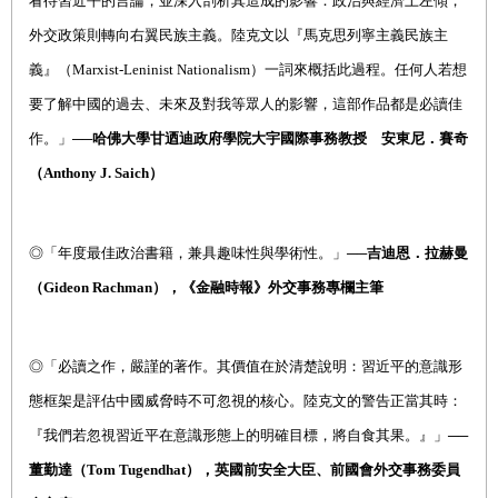
看待習近平的言論，並深入剖析其造成的影響：政治與經濟上左傾，
外交政策則轉向右翼民族主義。陸克文以『馬克思列寧主義民族主
義』（Marxist-Leninist Nationalism）一詞來概括此過程。任何人若想
要了解中國的過去、未來及對我等眾人的影響，這部作品都是必讀佳
作。」──
哈佛大學甘迺迪政府學院大宇國際事務教授 安東尼．賽奇
（Anthony J. Saich）
◎
「年度最佳政治書籍，兼具趣味性與學術性。」
──吉迪恩
．
拉赫曼
（Gideon Rachman），《金融時報》外交事務專欄主筆
◎
「必讀之作，嚴謹的著作。其價值在於清楚說明：習近平的意識形
態框架是評估中國威脅時不可忽視的核心。陸克文的警告正當其時：
『我們若忽視習近平在意識形態上的明確目標，將自食其果。』」──
董勤達（Tom Tugendhat），英國前安全大臣、前國會外交事務委員