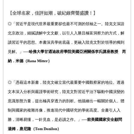
【全球名家，佳評如潮，破紀錄齊聲盛讚！】
◎
「習近平是現代世界最重要卻也最不可測的領袖之一。陸克文深諳
北京政治，細膩讀解中文文獻，以引人入勝且極富洞察力的方式，解
讀習近平的思想。本書深具學術底蘊，更融入陸克文對於領導的獨到
見解。」──
哈佛大學甘迺迪政府學院美國亞洲關係李氏講座教授 芮
納．米德（Rana Mitter）
◎
「憑藉這本新書，陸克文確立當代最重要中國觀察家的地位。透過
文本深入分析與嚴謹學術研究，陸克文對習近平治下驅動中國演變的
意識形態力量，提出極具穿透力的剖析。他描繪出一幅關於個人、體
制與國家的複雜肖像，推進現代中國研究的學術高度。全書引人入
勝，清晰易懂，一針見血，是必讀之作。」──
前美國國家安全顧問
湯姆．唐尼隆（Tom Donilon）