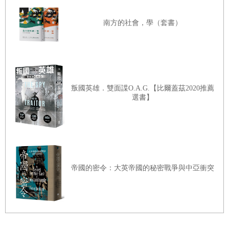
題。它會帶來一系列經驗上及方法論上的問題，包含我們如
何連結習近平的意識形態及其真實想法。它還會遇到另外一
南方的社會，學（套書）
個問題：我們要如何確認中國近期的意識形態改變有多大程
古典中國世界觀中的戰略現實主義
度是出自習近平這位領導人，而非中共這個體系的影響。即
便如此，儘管對世界其他地區來說，中共的內部決策世界基
本上仍不透明，黨領導層還是有對整體政治體系公開傳達宏
叛國英雄．雙面諜O.A.G.【比爾蓋茲2020推薦
朝貢國家體系
選書】
觀意識形態改變的基本需求。此外，這些廣泛且乍看之下往
往難以理解的意識形態溝通，影響力其實遠遠超過詳細的機
密黨內通報，而外國人通常看不見。事實上，這類意識形態
資訊通常設定了內部政治與政策裡頭更細緻論述的範疇。
馬列主義世界觀、毛澤東與中國共產黨
帝國的密令：大英帝國的秘密戰爭與中亞衝突
這就引出了我進行這份論文研究，並將之轉化成易讀形式書
毛澤東對辯證唯物主義及歷史唯物主義的詮釋
籍的最後目的。當代西方漢學的大部分問題在於，儘管已有
大量分析，討論習近平不同部分工作此刻可能的走向，卻缺