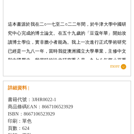
本書目的
這本書源於我在二○一七至二○二二年間，於牛津大學中國研
究中心完成的博士論文。在五十九歲的「豆蔻年華」開始攻
讀博士學位，實非膽小者能為。我上一次進行正式學術研究
已經是一九八一年，當時我從澳洲國立大學畢業，主修中文
核心論點
與中國歷史。我當時的論文研究重心是一九七八年鄧小平重
more
新崛起為最高領導人後，中華人民共和國（中國）的政治異
議分子。但幾十年下來，中國的崛起一直是我個人與職業生
本書結構
涯的焦點，無論是身為學者、職業外交官（當時在澳洲大使
詳細資料 |
館，我們仍然戲稱「北京」為
Peking
）、省政府官員、商
書籍代號：3JHR0022-1
人、國會議員、外交部長、國家總理、美國智庫主席，以及
商品條碼EAN：8667106523929
ISBN：8667106523929
最近擔任澳洲駐美大使。對我來說，中國是我的畢生志業。
小結
印刷：單色
頁數：624