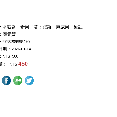
：
拿破崙．希爾／著；羅斯．康威爾／編註
：
龐元媛
：9786269998470
日期：
2026-01-14
：
NT$ 500
450
價：
NT$