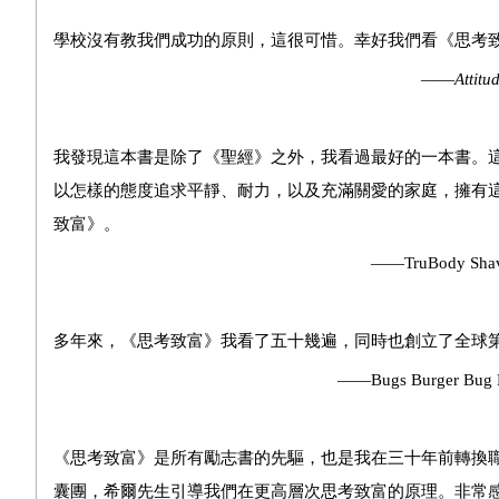
學校沒有教我們成功的原則，這很可惜。幸好我們看《思考
——
Attitu
我發現這本書是除了《聖經》之外，我看過最好的一本書。
以怎樣的態度追求平靜、耐力，以及充滿關愛的家庭，擁有
致富》。
——TruBody Shaving Gels總裁Em
多年來，《思考致富》我看了五十幾遍，同時也創立了全球
——Bugs Burger Bug Killers共同
《思考致富》是所有勵志書的先驅，也是我在三十年前轉換
囊團，希爾先生引導我們在更高層次思考致富的原理。非常