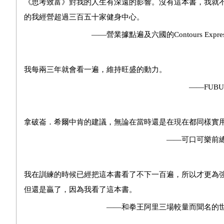
《思考致富》對我的人生有深遠的影響。沒有這本書，我就不會創辦
的我經營超過三百五十家健身中心。
——營業據點遍及六國的Contours Express健身中
我每兩三年就會看一遍，維持旺盛的動力。
——FUBU服飾店創辦人Daym
拿破崙．希爾中肯的建議，無論在當時還是在現在都同樣實
——可口可樂前總裁兼執行長Donald
我在訓練的時候已經把這本書看了不下一百遍，所以才更為
但還是贏了，因為我看了這本書。
——和拳王阿里三場較量而聞名的世界重量級拳擊