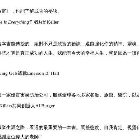
致富》，也能了解成功的祕訣。
de is Everything
作者Jeff Keller
這本書能傳授的，絕對不只是致富的祕訣，還能強化你的精神、靈魂
這些才算是真正成功的人生。我能有今天的幸福人生，就是因為一讀
erson B. Hall
第一家優質害蟲防治公司，服務全球各地多家餐廳、旅館、醫院，以
創辦人Al Burger
職業生涯之際，看過的最重要的一本書。調整態度、自我肯定、視覺
感謝這位偉大的老師！