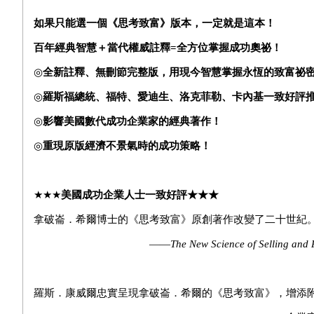
如果只能選一個《思考致富》版本，一定就是這本！
百年經典智慧＋當代權威註釋
=
全方位掌握成功奧祕！
◎
全新註釋、無刪節
完整
版，用現今智慧掌握永恆的致富祕
◎
羅斯福總統、福特、愛迪生、洛克菲勒、卡內基一致好評
◎
影響美國數代成功企業家的經典著作！
◎
重現原版經濟不景氣時的成功策略！
★★★
美國成功企業人士一致好評★★★
拿破崙．希爾博士的《思考致富》原創著作改變了二十世紀
——
The New Science of Selling and 
羅斯．康威爾忠實呈現拿破崙．希爾的《思考致富》，增添