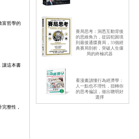
致富哲學的
賽局思考：洞悉互動背後
的思維角力，從囚犯困境
到最後通牒賽局，33個經
典賽局剖析，突破人生僵
局的終極武器
，讓這本書
看漫畫讀懂行為經濟學：
人一點也不理性，扭轉你
的思考偏誤，做出聰明好
選擇
升完整性，