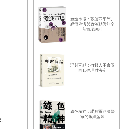
激進市場：戰勝不平等、
經濟停滯與政治動盪的全
新市場設計
理財盲點：有錢人不會做
的13件理財決定
綠色精神：諾貝爾經濟學
家的永續藍圖
值。