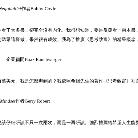
egotiable!
作者Bobby Covic
往看了太多書，卻完全沒有內化。我很想知道，要是反覆看一兩本書
的聽眾這樣做，果然很有成效。我為了推廣《思考致富》的精采概念
chwerger
百萬美元。我是怎麼辦到的？我依照希爾先生的著作《思考致富》裡
 Mindset
作者Gerry Robert
應該仔細研讀不只一次兩次，而是一再研讀。強烈推薦給希望人生能