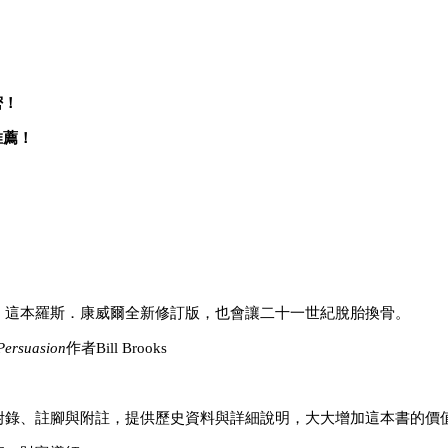
密！
推薦！
。這本羅斯．康威爾全新修訂版，也會讓二十一世紀脫胎換骨。
Persuasion
作者Bill Brooks
附錄、註腳與附註，提供歷史資料與詳細說明，大大增加這本書的價