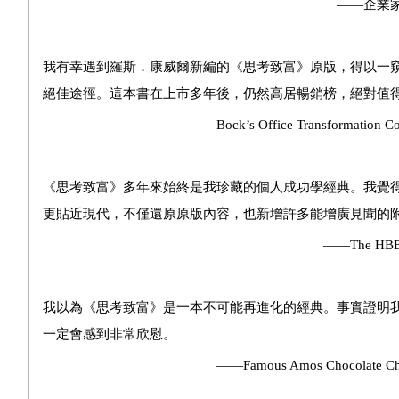
——企業家、財富導師Yukik
我有幸遇到羅斯．康威爾新編的《思考致富》原版，得以一
絕佳途徑。這本書在上市多年後，仍然高居暢銷榜，絕對值
——Bock’s Office Transformation Consul
《思考致富》多年來始終是我珍藏的個人成功學經典。我覺
更貼近現代，不僅還原原版內容，也新增許多能增廣見聞的
——The HBB Source創辦人La
我以為《思考致富》是一本不可能再進化的經典。事實證明
一定會感到非常欣慰。
——Famous Amos Chocolate Chip Cook