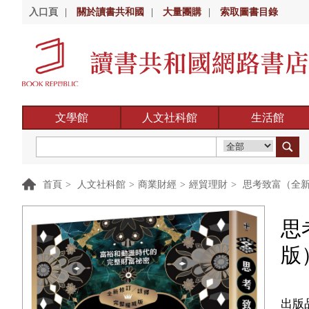
入口頁
|
關於讀書共和國
|
大量團購
|
索取圖書目錄
文學館
人文社科館
生活館
首頁
>
人文社科館
>
商業財經
>
經貿理財
>
思考致富（全新
思
版
出版