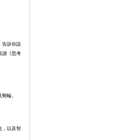
，告訴你該
再讀《思考
及郵輪。
化，以及智