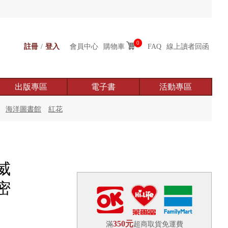
0
註冊
/
登入
會員中心
購物車
FAQ
線上讀者回函
出版專區
電子書
活動專區
海洋圖書館
紅花
威
密
350元
滿
超商取貨免運費