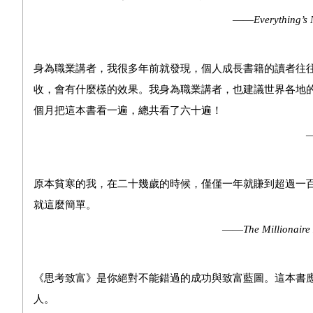
——
Everything’s
N
身為職業講者，我很多年前就發現，個人成長書籍的讀者往
收，會有什麼樣的效果。我身為職業講者，也建議世界各地
個月把這本書看一遍，總共看了六十遍！
——企業顧問Boaz Rau
原本貧寒的我，在二十幾歲的時候，僅僅一年就賺到超過一
就這麼簡單。
——
The Millionaire
《思考致富》是你絕對不能錯過的成功與致富藍圖。這本書
人。