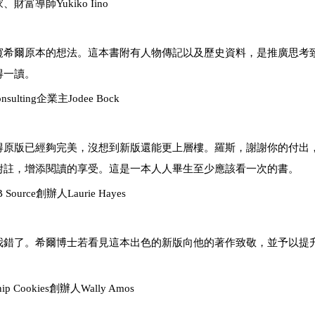
o Iino
窺希爾原本的想法。這本書附有人物傳記以及歷史資料，是推廣思考
得一讀。
ting企業主Jodee Bock
得原版已經夠完美，沒想到新版還能更上層樓。羅斯，謝謝你的付出
附註，增添閱讀的享受。這是一本人人畢生至少應該看一次的書。
urie Hayes
我錯了。希爾博士若看見這本出色的新版向他的著作致敬，並予以提
ies創辦人Wally Amos