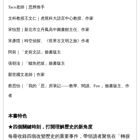
Taco
老師｜思辨推手
文科教授王文仁｜虎尾科大語言中心教授、作家
宋怡慧｜新北市立丹鳳高中圖書館主任、作家
宋彥陞｜時空偵探、《世界古文明之旅》作者
阿前｜「史前文話」臉書版主
張朝淦｜「鱷魚把拔」臉書版主
厭世國文老師｜作家
蔡思怡｜「我的「思」房筆記——教學、閱讀、Fun 」臉書版主、作
者
本書特色
★四個關鍵時刻，打開理解歷史的新角度
每冊收錄四個改變歷史的重要事件，帶領讀者聚焦在「轉捩