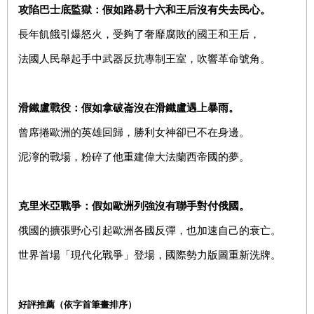
攻陷巴士底監獄：假如路易十六和王后沒有失去民心。
長年飢餓引爆怒火，受夠了奢靡腐敗的國王和王后，
法國人民舉起手中武器反抗專制王室，吹響革命號角。
滑鐵盧戰役：假如拿破崙沒在滑鐵盧遇上暴雨。
曾席捲歐洲的英雄回歸，勝利女神卻已不在身邊。
泥濘的戰場，粉碎了他重建偉大法蘭西帝國的夢。
克里米亞戰爭：假如歐洲列強沒有聯手對付俄國。
俄國的擴張野心引起歐洲各國反彈，也加速自己的衰亡。
世界首場「現代化戰爭」登場，國際勢力版圖重新洗牌。
好評推薦（依字首筆畫排序）