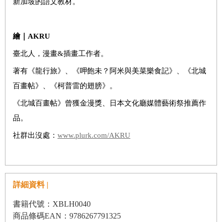
新加坡的語文教材。
繪｜
AKRU
臺北人，漫畫&插畫工作者。
著有《龍行旅》、《呷飽未？阿米與美菜樂食記》、《北城
百畫帖》、《柯普雷的翅膀》。
《北城百畫帖》曾獲金漫獎、日本文化廳媒體藝術祭推薦作
品。
社群出沒處：
www.plurk.com/AKRU
詳細資料 |
書籍代號：XBLH0040
商品條碼EAN：9786267791325