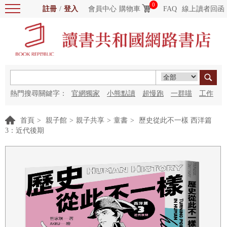
0
註冊
/
登入
會員中心
購物車
FAQ
線上讀者回函
熱門搜尋關鍵字：
官網獨家
小熊點讀
超慢跑
一群喵
工作
細胞
海洋圖書館
紅花
首頁
>
親子館
>
親子共享
>
童書
>
歷史從此不一樣 西洋篇
3：近代後期