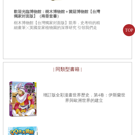
歡迎光臨博物館：樹木博物館＋菌菇博物館【台灣
獨家封面版】（兩冊套書）
從疑問到思考
樹木博物館【台灣獨家封面版】凱蒂．史考特的精
人生思辨關
細畫筆╳英國皇家植物園的深厚研究 引領我們走
TOP
入蓊鬱豐美、萬象紛呈的森林之中
★★法國文
★★這個世界
不容易被洗腦
| 同類型書籍 |
增訂版全彩漫畫世界歷史．第4卷：伊斯蘭世
界與歐洲世界的建立