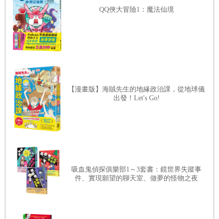
QQ俠大冒險1：魔法仙境
【漫畫版】海賊先生的地緣政治課，從地球儀
出發！Let's Go!
吸血鬼偵探俱樂部1～3套書：鏡世界失蹤事
件、實現願望的聊天室、做夢的怪物之夜