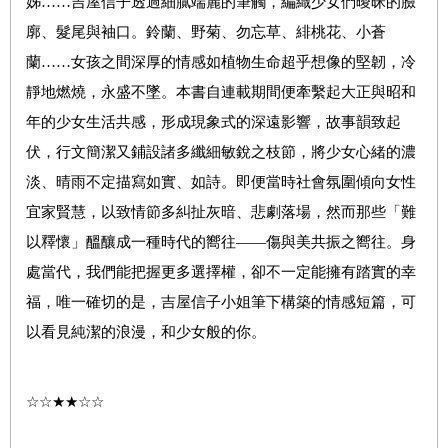
姊……吉屋信子透過細膩端麗的筆觸，編織少女們曖昧的臉
廓、髮尾與袖口。鈴蘭、野菊、勿忘草、緋桃花、小蒼
蘭……女孩之間深厚的情感如植物生命超乎想像的堅韌，冷
靜地燃燒，永盛不墜。本書自連載期間便牽繫起大正與昭和
年的少女生活共感，形成現象式的深遠影響，故事韻致起
伏，行文簡潔又鋪設諸多纖細敏銳之枝節，將少女心緒的濃
淡、晴雨不定描寫如實、如詩。即便當時社會氛圍傾向女性
宜家賢慧，以致情節多糾扯灰暗、悲劇落場，然而那些「難
以釋懷」醞釀成一種時代的嚮往——傷與美共振之嚮往。身
處當代，我們能把握更多選擇權，卻不一定能擁有踏實的幸
福，唯一確切的是，吉屋信子小姐筆下構築的情感短篇，可
以看見純潔的浪漫，和少女般的你。
☆☆★★☆☆