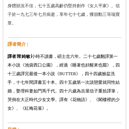
身體狀況不佳，七十五歲高齡仍堅持創作《女人平家》。信
子於一九七三年七月病逝，享年七十七歲，獲頒勳三等瑞寶
章。
譯者簡介 |
譯
者∣
常純敏
∣
小時不讀書，碩士念六年。二十七歲翻譯第一
本小說《池袋西口公園》，經過《睡著也好醒來也罷》，四
十三歲譯完最後一本小說《BUTTER》，四十四歲臉盆洗
手，十七年間譯書五十本。四十五歲第一次談戀愛就同性結
婚，娶理科妻如門馬千代。四十六歲為吉屋信子重拾譯筆，
哭倒在大正時代少女文學。譯有《花物語》、《閣樓裡的少
女》、《紅梅花雀》。