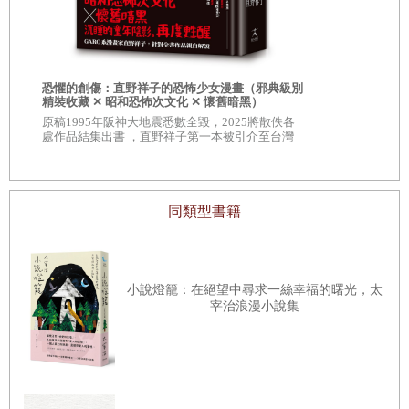
愛最後停留
聊天，我此刻初次體悟雨的珍貴——雨神在浩瀚天幕上微
籤）
日本暢銷14
笑：「喏，妳看。」體貼周到地在窗外淅淅瀝瀝編織著細雨
主演電影《
篇四：
瀧本同學，我們一起住吧。
如絲。
恐懼的創傷：直野祥子的恐怖少女漫畫（邪典級別
精裝收藏 ✕ 昭和恐怖次文化 ✕ 懷舊暗黑）
原稿1995年阪神大地震悉數全毀，2025將散佚各
處作品結集出書 ，直野祥子第一本被引介至台灣
的漫畫作品
篇五
：
我們的閣樓啊。再見了！
於是——兩人圍著一張籐製小圓桌，睽違一年四目相對——
睽違一年——是的，睽違一年——新庄同學畢業後，隨即成
| 同類型書籍 |
為Ｘ女學校的英語老師——在我留級、生病，渾渾噩噩之
際，新庄同學已手執教鞭——
＋
小說燈籠：在絕望中尋求一絲幸福的曙光，太
宰治浪漫小說集
「各位同學，Ｌ和R的發音沒有區分清楚的話，那可是會很
＋
奇怪的呵。為了不被外國人取笑，我們來好好練習吧——發
Ｌ的時候，喏，妳們看，把舌尖放到上排門牙後面，Ｌ、Ｌ