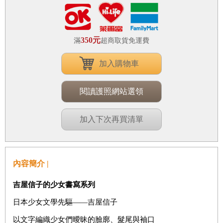
350元
滿
超商取貨免運費
加入購物車
閱讀護照網站選領
加入下次再買清單
內容簡介 |
吉屋信子的少女書寫系列
日本少女文學先驅——吉屋信子
以文字編織少女們曖昧的臉廓、髮尾與袖口