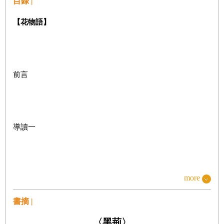
目錄 |
【
花物語
】
前言
導讀一
more
導讀二
書摘 |
〈黑荊〉