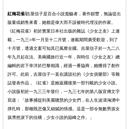
紅梅花雀
∣
吉屋信子是百合小說濫觴者，著作頗豐，無論從出
版量或銷售來看，她都是偉大而不該被時代埋沒的作家。
《紅梅花雀》初於實業日本社出版的雜誌《少女之友》上連
載，一九三○年一月至十二月號，連載期間廣受歡迎，到了
十月號，透過文案可知其已風靡全國。吉屋信子於一九二八
年九月起在法、美兩國旅行近一年，與時任《少女之友》總
編輯的岩下幸洋於巴黎相識，經過一番協商，她獲得了創作
許可。此前，吉屋信子一直在講談社的《少女俱樂部》等雜
誌發表作品，《紅雀》是她返國後第一部刊載的少女小說。
小說版初於一九三三年發行，一九三七年的第八版宣傳文字
寫道：「故事捕捉到美麗聰慧的少女們，在人生波濤洶湧中
掙扎時，那種既悲傷又細膩的情感。這是一部令無數男孩女
孩潸然淚下的佳構，少女小說的巔峰之作。」