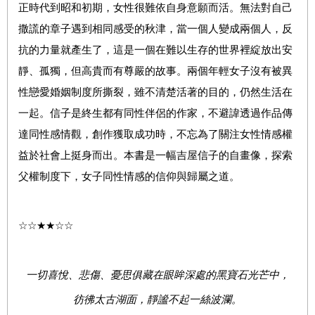
正時代到昭和初期，女性很難依自身意願而活。無法對自己
撒謊的章子遇到相同感受的秋津，當一個人變成兩個人，反
抗的力量就產生了，這是一個在難以生存的世界裡綻放出安
靜、孤獨，但高貴而有尊嚴的故事。兩個年輕女子沒有被異
性戀愛婚姻制度所撕裂，雖不清楚活著的目的，仍然生活在
一起。信子是終生都有同性伴侶的作家，不避諱透過作品傳
達同性感情觀，創作獲取成功時，不忘為了關注女性情感權
益於社會上挺身而出。本書是一幅吉屋信子的自畫像，探索
父權制度下，女子同性情感的信仰與歸屬之道。
☆☆★★☆☆
一切喜悅、悲傷、憂思俱藏在眼眸深處的黑寶石光芒中，
彷彿太古湖面，靜謐不起一絲波瀾。