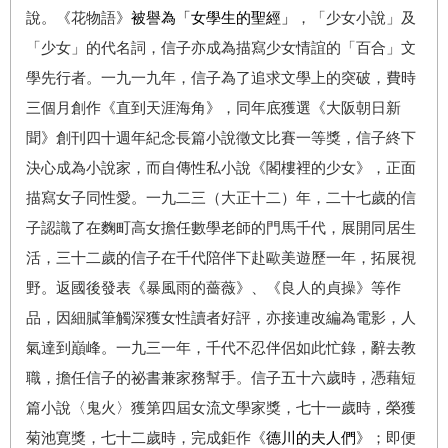
說。《花物語》
被譽為「女學生的聖經」
，「少女小說」及
「少女」的代名詞，信子亦成為描寫少女情誼的「百合」文
學先行者。一九一九年，信子為了追求文學上的突破，費時
三個月創作《直到天涯海角》，同年底獲選《大阪朝日新
聞》創刊四十週年紀念長篇小說徵文比賽一等獎，信子終下
決心成為小說家，而自傳性私小說《閣樓裡的少女》，正面
描寫女子同性愛。一九二三（大正十二）年，二十七歲的信
子認識了在麴町高女擔任數學老師的門馬千代，展開同居生
活，三十二歲的信子在千代陪伴下赴歐美遊歷一年，拓展視
野。返國後發表《暴風雨的薔薇》、《良人的貞操》等作
品，因細膩筆觸深獲女性讀者好評，亦接連改編為電影，人
氣達到巔峰。一九三一年，千代不忍伴侶如此忙錄，辭去教
職，擔任信子的祕書兼家務幫手。信子五十六歲時，憑藉短
篇小說〈鬼火〉獲第四屆女流文學家獎，七十一歲時，榮獲
菊池寛獎，七十二歲時，完成鉅作《
德川的夫人們
》；即便