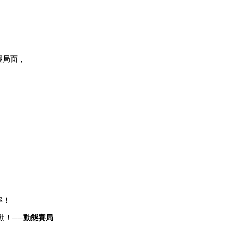
，
握局面，
率！
動！
──動態賽局