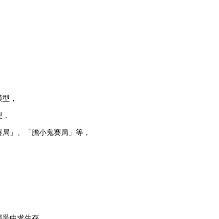
模型，
型，
賽局」、「膽小鬼賽局」等，
。
競爭中求生存。