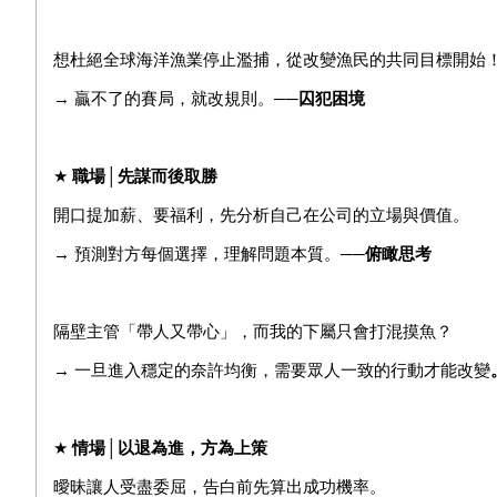
想杜絕全球海洋漁業停止濫捕，從改變漁民的共同目標開始
→ 贏不了的賽局，就改規則。
──囚犯困境
★
職場
│
先謀而後取勝
開口提加薪、要福利，先分析自己在公司的立場與價值。
→ 預測對方每個選擇，理解問題本質。
──俯瞰思考
隔壁主管「帶人又帶心」，而我的下屬只會打混摸魚？
→ 一旦進入穩定的奈許均衡，需要眾人一致的行動才能改變
★
情場│以退為進，方為上策
曖昧讓人受盡委屈，告白前先算出成功機率。