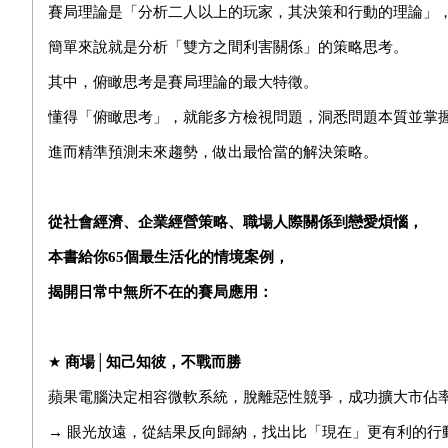
賽局理論是「分析二人以上的玩家，其決策和行動的理論」
簡單來說就是分析「雙方之間利害關係」的策略思考。
其中，俯瞰思考是賽局理論的最大特徵。
懂得「俯瞰思考」，就能多方檢視問題，洞悉問題本質並掌
進而精準預測未來趨勢，做出最恰當的解決策略。
從社會經濟、企業經營策略、職場人際關係到戀愛煩惱，
本書給你
65
個最生活化的情境案例，
揭開日常中無所不在的賽局應用：
★
商場│知己知彼，不戰而勝
蘋果電腦決定相容微軟系統，脫離惡性競爭，成功擴大市佔
→ 眼光放遠，從結果反向歸納，找出比「現在」更有利的行