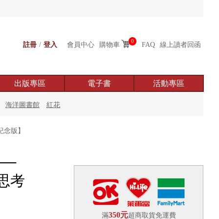
0
註冊
/
登入
會員中心
購物車
FAQ
線上讀者回函
出版專區
電子書
活動專區
海洋圖書館
紅花
紀念版】
──
思考
350元
滿
超商取貨免運費