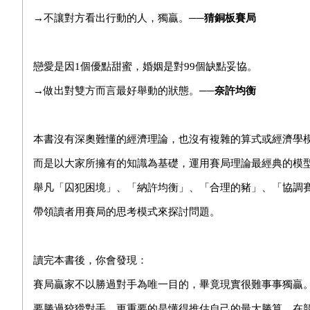
→不讓對方看出行動的人，獨贏。
──猜銅板賽局
戀愛是因1個優點甜蜜，婚姻是對99個缺點妥協。
→做出對雙方而言最好舉動的狀態。
──奈許均衡
本書沒有深奧難懂的經濟理論，也沒有複雜的算式或經濟學
而是以大家所擁有的知識為基礎，運用賽局理論最經典的模
舉凡「囚犯困境」、「納許均衡」、「合理的豬」、「協調
帶領讀者用賽局的思考模式來探討問題。
讀完本書後，你會發現：
賽局贏家不以勝過對手為唯一目的，畢竟現實很難事事獨贏
要勝過狡猾對手，更重要的是懂得推估自己的最大勝算，在