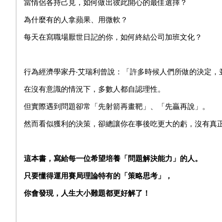
當情侶各持己見，如何做出彼此開心的最佳選擇？
為什麼有的人拿蘋果、用微軟？
每天在寫職場厭世日記的你，如何終結公司加班文化？
行為經濟學家丹‧艾瑞利曾說：「許多時候人們所做的決定，
在沒有意識的情況下，多數人都自認理性。
但實際遇到問題卻常「先射箭再畫靶」、「先贏再說」。
然而看似獲利的決策，卻總讓你在事後吃更大的虧，沒有真
這本書，寫給每一位
希望
培養「問題解決能力」的人。
只要懂得運用賽局理論特有的「策略思考」，
你會發現，人生大小難題都更好解了！