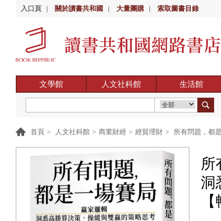
入口頁
|
關於讀書共和國
|
大量團購
|
索取圖書目錄
文學館
人文社科館
生活館
首頁
>
人文社科館
>
商業財經
>
經貿理財
>
所有問題，都是
所
洞
【