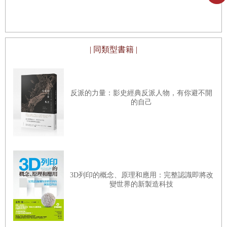
傳奇愛爾蘭U
筆設計中文
| 同類型書籍 |
反派的力量：影史經典反派人物，有你避不開
的自己
3D列印的概念、原理和應用：完整認識即將改
變世界的新製造科技