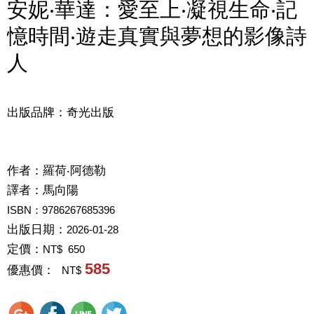
安妮‧華達：愛至上‧凝視生命‧記
憶時間‧遊走真實與夢想的影像詩
人
出版品牌：奇光出版
作者：
羅荷‧阿德勒
譯者：
馬向陽
ISBN：9786267685396
出版日期：
2026-01-28
定價：
NT$ 650
585
優惠價：
NT$