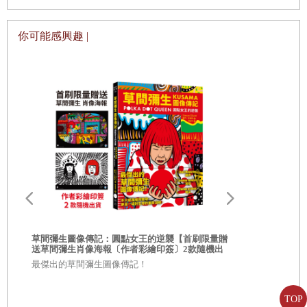
羅莎莉‧華達的致謝
你可能感興趣 |
圖片版權出處
草間彌生圖像傳記：圓點女王的逆襲【首刷限量贈
送草間彌生肖像海報〔作者彩繪印簽〕2款隨機出
與
貨】
最傑出的草間彌生圖像傳記！
Surrende
TOP