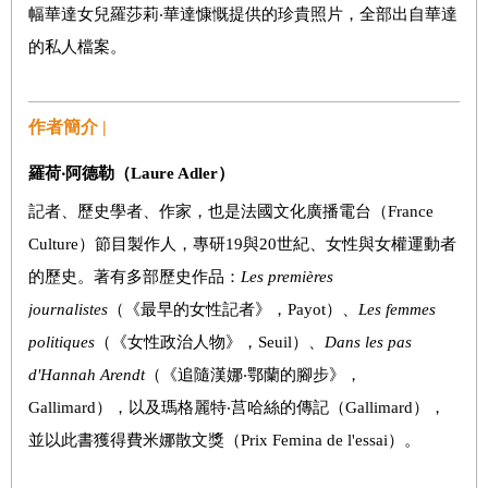
幅華達女兒羅莎莉‧華達慷慨提供的珍貴照片，全部出自華達
的私人檔案。
作者簡介 |
羅荷‧阿德勒
（
Laure Adler
）
記者、歷史學者、作家，也是法國文化廣播電台（France
Culture）節目製作人，專研19與20世紀、女性與女權運動者
的歷史。著有多部歷史作品：
Les premières
journalistes
（《最早的女性記者》，Payot）、
Les femmes
politiques
（《女性政治人物》，Seuil）、
Dans
les pas
d'Hannah Arendt
（《追隨漢娜‧鄂蘭的腳步》，
Gallimard），以及瑪格麗特‧莒哈絲的傳記（Gallimard），
並以此書獲得費米娜散文獎（Prix Femina de l'essai）。