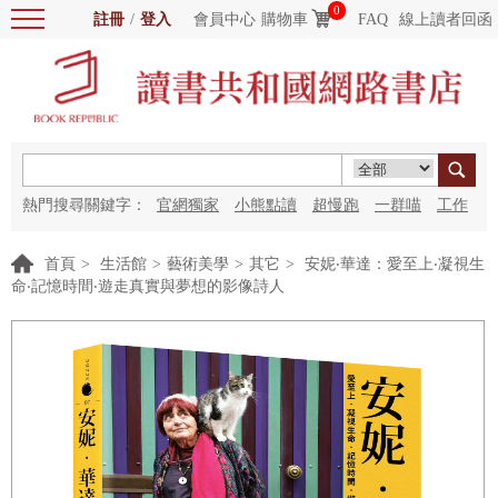
0
註冊
/
登入
會員中心
購物車
FAQ
線上讀者回函
熱門搜尋關鍵字：
官網獨家
小熊點讀
超慢跑
一群喵
工作
細胞
海洋圖書館
紅花
首頁
>
生活館
>
藝術美學
>
其它
>
安妮‧華達：愛至上‧凝視生
命‧記憶時間‧遊走真實與夢想的影像詩人