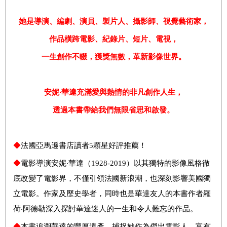
她是
導演、編劇、演員、製片人、攝影師、
視覺
藝術家
，
作品橫跨電影、紀錄片、短片、電視，
一生創作不輟，獲獎無數，
革新影像世界
。
安妮
‧
華達
充滿愛與熱情
的非凡創作人生
，
透過本書
帶給
我們
無限省思和啟發。
◆
法國亞馬遜書店讀者5顆星好評推薦！
◆
電影導演安妮‧華達（1928-2019）以其獨特的影像風格徹
底改變了電影界，不僅引領法國新浪潮，也深刻影響美國獨
立電影。作家及歷史學者，同時也是華達友人的本書作者羅
荷‧阿德勒深入探討華達迷人的一生和令人難忘的作品。
◆
本書追溯華達的豐厚遺產，捕捉她作為傑出電影人、富有