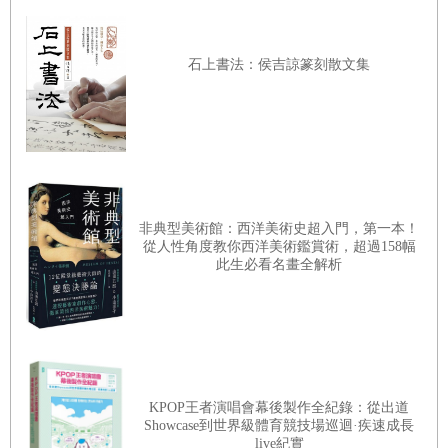
石上書法：侯吉諒篆刻散文集
非典型美術館：西洋美術史超入門，第一本！
從人性角度教你西洋美術鑑賞術，超過158幅
此生必看名畫全解析
KPOP王者演唱會幕後製作全紀錄：從出道
Showcase到世界級體育競技場巡迴·疾速成長
live紀實