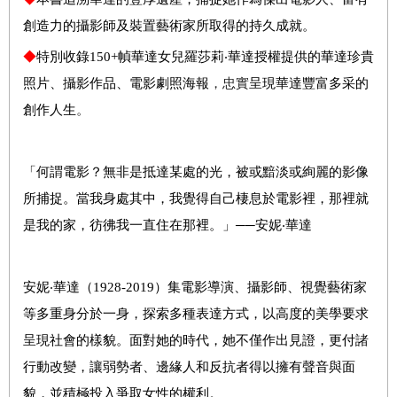
創造力的攝影師及裝置藝術家所取得的持久成就。
◆
特別收錄150+幀華達女兒羅莎莉‧華達授權提供的華達珍貴
照片、攝影作品、電影劇照海報
，忠實
呈現華達豐富多采的
創作人生
。
「何謂電影？無非是抵達某處的光，被或黯淡或絢麗的影像
所捕捉。當我身處其中，我覺得自己棲息於電影裡，那裡就
是我的家，彷彿我一直住在那裡。」──安妮‧華達
安妮‧華達（1928-2019）集電影導演、攝影師、視覺藝術家
等多重身分於一身，探索多種表達方式，以高度的美學要求
呈現社會的樣貌。面對她的時代，她不僅作出見證，更付諸
行動改變，讓弱勢者、邊緣人和反抗者得以擁有聲音與面
貌，並積極投入爭取女性的權利。