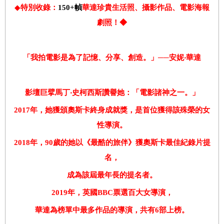
◆
特別收錄：
150+
幀
華達珍貴生活照、攝影作品、電影海報
劇照！
◆
「我拍電影是為了記憶、分享、
創造
。」
──
安妮‧華達
影壇巨擘馬丁‧史柯西斯讚譽她：「電影諸神之一。」
2017
年，她獲頒奧斯卡終身成就獎，是首位獲得該殊榮的女
性導演。
2018
年，
90
歲的她以《最酷的旅伴》
獲
奧斯卡最佳紀錄片提
名
，
成為該屆最年長
的
提名者
。
2019
年，
英國
BBC
票選百大女導演
，
華達
為
榜單中最多作品的導演，共有
6
部上榜。