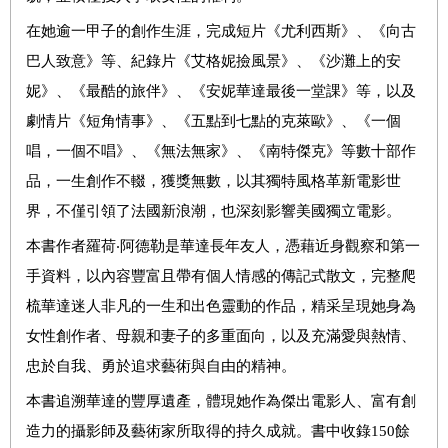
在她逾一甲子的創作生涯，完成短片《尤利西斯》、《向古
巴人致意》等、紀錄片《艾格妮撿風景》、《沙灘上的安
妮》、《最酷的旅伴》、《安妮華達最後一堂課》等，以及
劇情片《短角情事》、《五點到七點的克萊歐》、《一個
唱，一個不唱》、《無法無家》、《南特傑克》等數十部作
品，一生創作不輟，獲獎無數，以其獨特風格革新電影世
界，不僅引領了法國新浪潮，也深刻影響美國獨立電影。
本書作者羅荷‧阿德勒是華達長年友人，憑藉近身觀察和第一
手資料，以內容豐富且帶有個人情感的傳記式散文，完整爬
梳華達迷人非凡的一生和出色靈動的作品，精采呈現她身為
女性創作者、母親和妻子的多重面向，以及充滿愛與熱情、
忠於自我、勇於追求藝術與自由的精神。
本書追溯華達的豐厚遺產，體現她作為傑出電影人、富有創
造力的攝影師及藝術家所取得的持久成就。書中收錄150餘