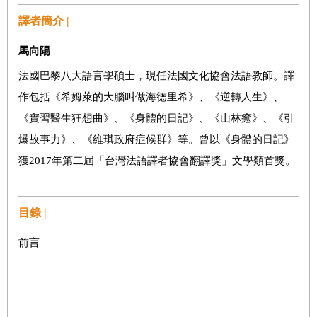
譯者簡介 |
馬向陽
法國巴黎八大語言學碩士，現任法國文化協會法語教師。譯
作包括《希姆萊的大腦叫做海德里希》、《逆轉人生》、
《實習醫生狂想曲》、《身體的日記》、《山林癒》、《引
爆故事力》、《維琪政府症候群》等。曾以《身體的日記》
獲2017年第二屆「台灣法語譯者協會翻譯獎」文學類首獎。
目錄 |
前言