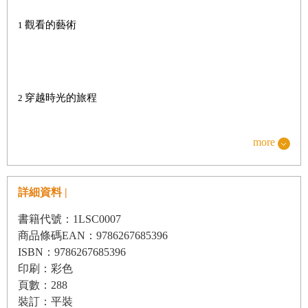
觀看的藝術
1
穿越時光的旅程
2
more
時代的見證者
3
詳細資料 |
書籍代號：1LSC0007
商品條碼EAN：9786267685396
開創自我天地的藝術
4
ISBN：9786267685396
印刷：彩色
頁數：288
裝訂：平裝