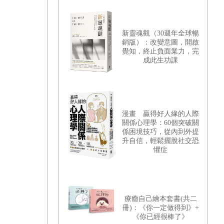
新靈魂觀（30週年全球暢
銷版）：改變意圖，開啟
覺知，終止負面業力，完
成此生功課
漫畫 贏得好人緣的人際
關係心理學：60個突破關
係困境技巧，從內到外提
升自信，輕鬆擺脫社交恐
懼症
療癒自己繪本套書(共二
冊)：《你一定做得到》+
《你已經很棒了》