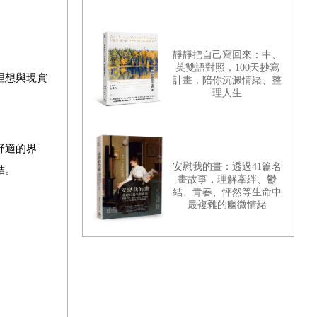
靜靜把自己寫回來：中、
英雙語對照，100天抄寫
理想與現實
計畫，陪你沉澱情緒、整
理人生
舒適的界
安慰我的畫：透過41篇名
結。
畫故事，理解牽絆、鬱
結、青春、怦然等生命中
最複雜的幽微情緒