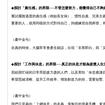
◆
探討「責任感」的界限──不管怎麼努力，都覺得自己不夠
嘗試擺脫過度的責任感（例如長女病）、慣性自責、完美主
重要的人，就用同樣的方式對待自己，持續練習自我疼惜，
（書中金句）
自責的時候，大腦常常會產生錯誤，出現「非黑即白」與「
◆
探討「工作與休息」的界限──真正的休息才能為疲憊人生
寫給因忙碌的日常而筋疲力盡的人們，以及害怕「休息會讓自
希望思緒清晰、提升工作效率、增加創造力的你，需要短暫
（書中金句）
我們只是藉由「上網休息」的名義，漫無目的滑著手機，來