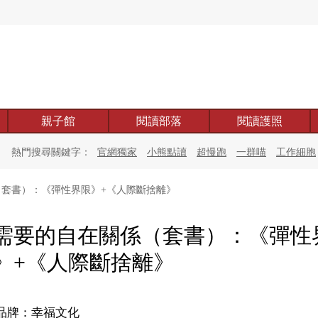
親子館
閱讀部落
閱讀護照
熱門搜尋關鍵字：
官網獨家
小熊點讀
超慢跑
一群喵
工作細胞
套書）：《彈性界限》+《人際斷捨離》
需要的自在關係（套書）：《彈性
》+《人際斷捨離》
品牌：幸福文化