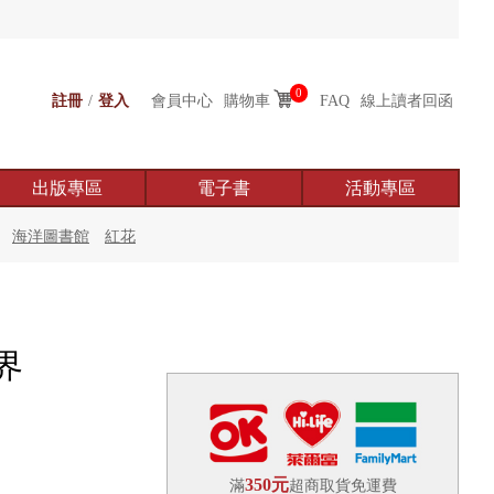
0
註冊
/
登入
會員中心
購物車
FAQ
線上讀者回函
出版專區
電子書
活動專區
海洋圖書館
紅花
界
350元
滿
超商取貨免運費