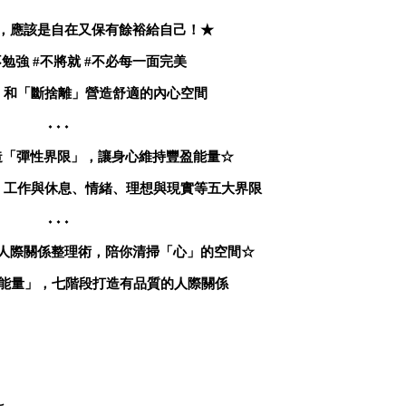
，應該是自在又保有餘裕給自己！★
不勉強
#
不將就
#
不必每一面完美
」和「斷捨離」營造舒適的內心空間
⬩⬩⬩
造「彈性界限」，讓身心維持豐盈能量☆
、工作與休息、情緒、理想與現實等五大界限
⬩⬩⬩
人際關係整理術，陪你清掃「心」的空間☆
能量」，七階段打造有品質的人際關係