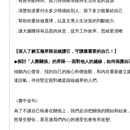
．有效分配時間、體力與情緒等維持生活所需的資源
．清楚知道要付出多少情感給別人、留下多少能量給自己
．幫助你重拾做選擇，以及主導人生決策的判斷能力
．讓大腦獲得有品質的休息，提升工作效率、思緒更清晰
【深入了解五種界限並維護它，守護最重要的自己！】
◆
探討「人際關係」的界限──面對他人的越線，如何保護自
傾聽內心聲音、找到自己的核心和價值觀，和內在重新建立
達語氣，伴你堅定面對總是踩線越界的人們。
（書中金句）
為了不讓自己執著在關係上，我們必須把關係的開始和結束
然發生變化，甚至連我們內心的感受也會有所改變。