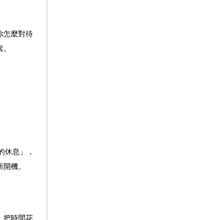
你怎麼對待
素。
的休息」，
新開機。
，把時間花