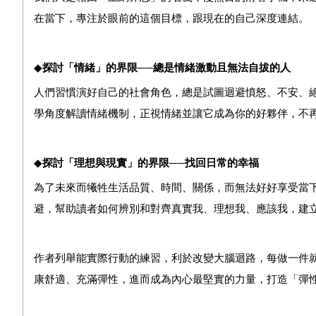
在當下，專注於眼前的這個目標，跟現在的自己深度連結。
◆
探討「情緒」的界限──總是情緒激動且無法自拔的人
人們習慣演好自己的社會角色，總是試圖迴避憤怒、不安、
學角度解讀情緒機制，正視情緒並讓它成為你的好夥伴，不
◆
探討「理想與現實」的界限──找回日常的幸福
為了未來而犧牲生活品質、時間、關係，而無法好好享受當
避，幫助讀者如何辨別和對齊真實我、理想我、應該我，建
作者列舉能實際行動的練習，利於改變大腦迴路，每做一件
康舒適、充滿彈性，進而成為內心最堅實的力量，打造「彈