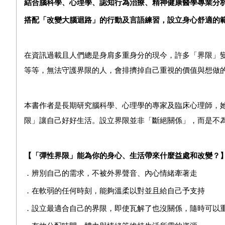
結合腦科學、心理學、認知行為治療、精神健康醫學專業分
搭配「改變大腦迴路」的行動及言語練習，設立身心舒適的
在資訊過載且人們總是身肩多重身分的現今，許多「界限」
等等，無法守護界限的人，會排擠掉自己重視的價值與想做
本書作者是長期研究腦科學、心理學的專家及臨床心理師，
限」讓自己好好生活。設立界限並非「斷絕關係」，而是不
【「彈性界限」能為你的身心、生活帶來什麼益處和改變？
．辨別自己的需求，不被外界聲音、內心情緒牽著走
．在軟弱的任何時刻，能夠溫柔以對並且給自己予支持
．設立最適合自己的界限，即使瓦解了也沒關係，隨時可以