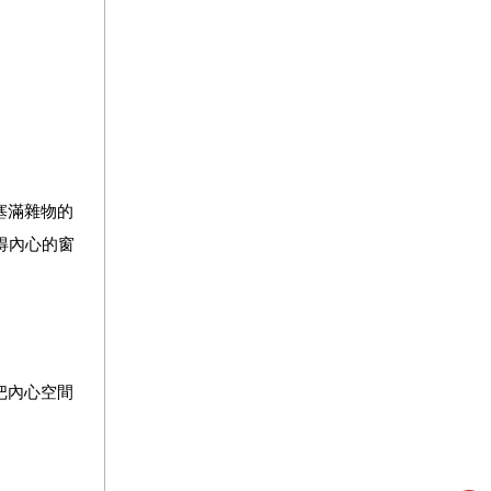
塞滿雜物的
得內心的窗
把內心空間