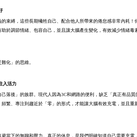
好
義的束縛，這些長期犧牲自己、配合他人所帶來的倦怠感非常內耗！
有助於調節情緒、包容自己，並且讓大腦產生變化，有效減少情緒毒
災難化」的思維。
注入活力
己落後」的族群。現代人因為3C和網路的便利，缺乏「真正有品質
、頻繁、專注到趨近於「零」的形式，才能讓大腦有效充電，並且重
逃避當下的無聊和壓力。真正的休息，是我們明確知道自己需要充電