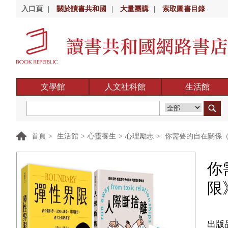
入口頁
|
關於讀書共和國
|
大量團購
|
索取圖書目錄
文學館
人文社科館
生活館
首頁
>
生活館
>
心靈養生
>
心理勵志
>
你需要的自在關係（
你
限
出版