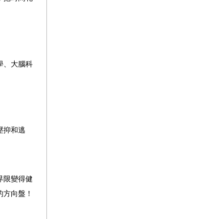
學、大腦科
壓抑和逃
界限變得健
的方向盤！