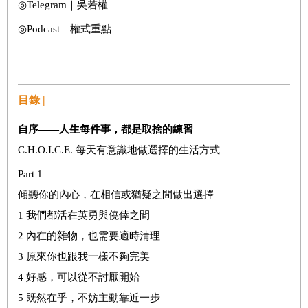
◎Telegram｜吳若權
◎Podcast｜權式重點
目錄 |
自序——人生每件事，都是取捨的練習
C.H.O.I.C.E. 每天有意識地做選擇的生活方式
Part 1
傾聽你的內心，在相信或猶疑之間做出選擇
1 我們都活在英勇與僥倖之間
2 內在的雜物，也需要適時清理
3 原來你也跟我一樣不夠完美
4 好感，可以從不討厭開始
5 既然在乎，不妨主動靠近一步