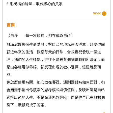
6 用祝福的能量，取代擔心的負累
7 你心中餵養的是哪匹狼？
more
8 和尚未必要賣了法拉利
書摘 |
9 悲傷是浮木，但也可能成為鉛塊
Part 2
【自序——每一次取捨，都在成為自己】
人際關係親密或疏離，你可以有自己的界限
無論處於哪個生命階段，對自己的現況是否滿意，只要你回
10 一份愧疚，變成了兩份遺憾
顧近年來的生活、觀察每天的日常，會很容易發現一個道
11 討厭鬼和濫好人，常會湊在一起
理：我們的人生樣貌，往往不是被某個關鍵時刻所決定，而
12 別用他人的故事，寫自己的劇本
是由各種看似零碎、卻反覆出現的微小選擇，慢慢堆疊而
13 怕慢的人，才會急著搶快
成。
14 信任這件事，也要設定停損點
你怎麼使用時間、把心放在哪裡、遇到困難時如何面對，都
15 內心的渴望，是救命的繩索
會漸漸形塑出你慣常的思考模式與價值觀，反映出這是自己
16 踏實的自信，才能換來情義相挺
選擇出來的人生。不是命運忽然降臨，而是你早已在無數個
17 問問自己，真有那麼不得已？
當下，默默寫成了答案。
18 甘願做，是為了成為喜歡的自己
而人生走到現在，不妨停下腳步，問問自己：是始終義無反