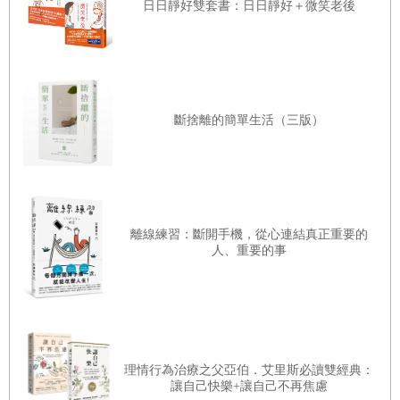
日日靜好雙套書：日日靜好＋微笑老後
42 要怎麼工作，取決於你想像的未來
這個選項是我現在能夠認同，將來也願意承擔結果的決定
43 除了默默耕耘，也要讓成果被看見
嗎？
44 付出與享受，都應該各得其所
衡量取捨的標準，不該只是為了符合社會期待或他人眼光，
45 找到堅持的理由，讓自己全力以赴
而違背自己的初衷。這些外在指標，或許可以提供參考，卻
斷捨離的簡單生活（三版）
無法替你承受結果。真正能作為判斷基礎的，是你內心深處
反覆出現的信念與渴望。
取捨，從來不是理想狀態下的完美計算，而是在現實條件
中，坦誠評估可行性的過程。或許你所要的這個選項，在做
決定的當下並非完美、不被看好，甚至後來的發展是事與願
離線練習：斷開手機，從心連結真正重要的
人、重要的事
違；然而，正因為它是自己認真思考、主動判斷的決定，反
而會讓你在面對結果時，減少不甘與悔恨，多了篤定與勇
氣，不至於掉進懊惱自己或怨懟他人的負面循環裡，在日後
回望時，也仍然願意為現在的自己鼓掌。
理情行為治療之父亞伯．艾里斯必讀雙經典：
〈放下煩惱的負累，得到承擔的力量〉
讓自己快樂+讓自己不再焦慮