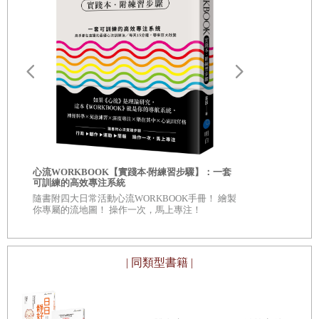
29 煩人的噪音，竟然治好了失眠
承擔一切，卻少了那份「這是我自己選的」踏實與尊嚴。
30 占卜也是一種心理測驗？
多數人都以為，人生是被推著往前走的，課業、工作、關
31 粗心不是天性，和情緒更有關係
係、家庭，好像一層一層把人包圍起來，最後只剩下一條
32 打開溝通的門，容許對方不聽話
「不得不」的路。但在每個看似理所當然的日常，你都站在
33 別讓愛犬為你的自由揹黑鍋
一個微小卻真實的岔路口。
34 親子互動的樣貌，是「隱形」的家教
你可以回應，也可以沉默；可以靠近，也可以退後；可以答
35 有界線地承擔，不委屈地承讓
應，也可以拒絕。當你開始意識到「我其實有選擇」，人生
36 用真誠的禮節，增進彼此的理解
的劇本便悄悄換了角色；從此，你不再只是等著被命運安
自我批評也
心流WORKBOOK【實踐本‧附練習步驟】：一套
Part 5
排，而是懂得把握時機為自己開路。
服自我懷疑
可訓練的高效專注系統
◎深入意識
面對穩定或挑戰，找出最能激勵自己的動力
隨書附四大日常活動心流WORKBOOK手冊！ 繪製
〈從「不得不」的人生，走向「我正在選擇」〉
自己 ◎每章
你專屬的流地圖！ 操作一次，馬上專注！
看待自己、
37 從少拿一點開始，練習放手的勇氣
面對取捨的當下，不必一心追求完美、或為了害怕失敗而猶
38 讓皺眉的心苦，變成微笑的辛苦
豫不決。你可以容許自己慢下來，釐清現有的條件，評估有
| 同類型書籍 |
39 先投注努力，更容易接收好運氣
哪些資源可以運用，並提醒自己以更開放的思維，擬定幾個
40 不冒險，才是最大的風險
合理、略帶挑戰性，而且可以執行的選項，同時提出一個關
41 樂在工作，夢想就不會太「遠」
鍵的提問：