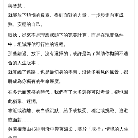
與智慧，
就能放下煩惱的負累、得到面對的力量，一步步走向更成
熟、安穩的自己。
取捨，從來不是理想狀態下的完美計算，而是在現實條件
中，坦誠評估可行性的過程。
那些錯過、放下、沒有選擇的，或許是為了幫助你拋開不適
合的人生版本，
就算繞了遠路，也是最切身的學習，沿途多看見的風景，都
將成為你獨有的生命厚度。
在多元而繁盛的時代，我們有了太多選擇可以考量，卻也因
此猶豫、迷惘。
靠近或疏離、表白或沉默、給予或接受、穩定或挑戰、逃避
或面對……
吳若權藉由45則明澈中帶著溫柔，關於「取捨」情境的人生