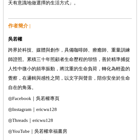
天有意識地做選擇的生活方式」。
作者簡介 |
吳若權
跨界於科技、媒體與創作，具備咖啡師、療癒師、重量訓練
師證照。累積三十年照顧者生命歷程的領悟，善於精準捕捉
人性中微小的頻率振動，將沈重的生命負荷，轉化為輕盈的
覺察，在邏輯與感性之間，以文字與聲音，陪你安坐於生命
自在的角落。
◎Facebook｜吳若權專頁
◎Instagram｜ericwu128
◎Threads｜ericwu128
◎YouTube｜吳若權幸福書房