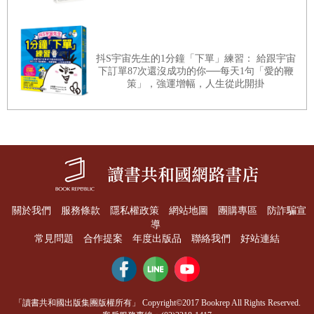
人們常誤以為，好像想得夠多、擔心得夠久，就是負責任的
表現，能謹慎地避免犯錯。但多數時候，不斷煩惱並沒有讓
事態改善，只是讓自己內耗而更加疲憊。
抖S宇宙先生的1分鐘「下單」練習： 給跟宇宙
煩惱的本質，往往不是聚焦在思考解方，而是糾結於對未知
下訂單87次還沒成功的你──每天1句「愛的鞭
策」，強運增幅，人生從此開掛
的反覆想像。它非常消耗情緒，而且阻礙該有的行動。當一
個人被煩惱纏住，真正該做的事反而會因此停滯，懸著的一
顆心，會在「如果當初」與「萬一未來」之間來回擺盪。
然而，宇宙的能量是恆定、豐盈的，你從未因為割捨而損失
什麼，反而是放下煩惱的負累之後，會得到更多承擔的力
量。當你願意這樣看待人生，原本糾結的情緒就會慢慢鬆
關於我們
服務條款
隱私權政策
網站地圖
團購專區
防詐騙宣
開，你不再急著證明自己選對什麼，也不再害怕做錯哪些決
導
定，而是開始珍惜那個做出選擇、也願意承擔的自己。
常見問題
合作提案
年度出版品
聯絡我們
好站連結
〈每一次取捨，都在累積歷練、勇氣與智慧〉
所有的取捨，表面上在選擇事物，實際上是在決定價值。你
「讀書共和國出版集團版權所有」 Copyright©2017 Bookrep All Rights Reserved.
怎麼面對金錢，就反映出你對安全與自由的理解；你怎麼處