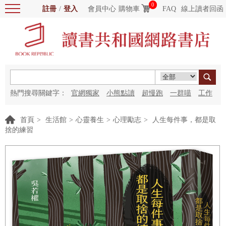
0
註冊
/
登入
會員中心
購物車
FAQ
線上讀者回函
熱門搜尋關鍵字：
官網獨家
小熊點讀
超慢跑
一群喵
工作
細胞
海洋圖書館
紅花
首頁
>
生活館
>
心靈養生
>
心理勵志
>
人生每件事，都是取
捨的練習