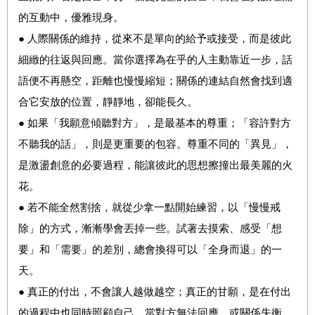
的互動中，優雅現身。
● 人際關係的維持，從來不是單向的給予或接受，而是彼此
細緻的往返與回應。當你選擇為在乎的人主動靠近一步，話
語便不再懸空，距離也慢慢縮短；關係的連結自然會找到適
合它安放的位置，靜靜地，卻能長久。
● 如果「我願意傾聽對方」，是最基本的尊重；「容許對方
不聽我的話」，則是更重要的包容。尊重不同的「異見」，
是激盪創意的必要過程，能讓彼此的思想擦撞出最美麗的火
花。
● 若不能全然割捨，就從少拿一點開始練習，以「慢慢戒
除」的方式，漸漸學會丟掉一些。試著去摸索、感受「想
要」和「需要」的差別，總會換得可以「全身而退」的一
天。
● 真正的付出，不會讓人越做越空；真正的甘願，是在付出
的過程中也同時照顧自己。當對方無法回應、或關係失衡