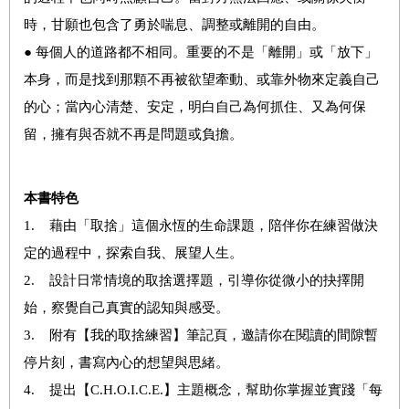
時，甘願也包含了勇於喘息、調整或離開的自由。
● 每個人的道路都不相同。重要的不是「離開」或「放下」
本身，而是找到那顆不再被欲望牽動、或靠外物來定義自己
的心；當內心清楚、安定，明白自己為何抓住、又為何保
留，擁有與否就不再是問題或負擔。
本書特色
1. 藉由「取捨」這個永恆的生命課題，陪伴你在練習做決
定的過程中，探索自我、展望人生。
2. 設計日常情境的取捨選擇題，引導你從微小的抉擇開
始，察覺自己真實的認知與感受。
3. 附有【我的取捨練習】筆記頁，邀請你在閱讀的間隙暫
停片刻，書寫內心的想望與思緒。
4. 提出【C.H.O.I.C.E.】主題概念，幫助你掌握並實踐「每