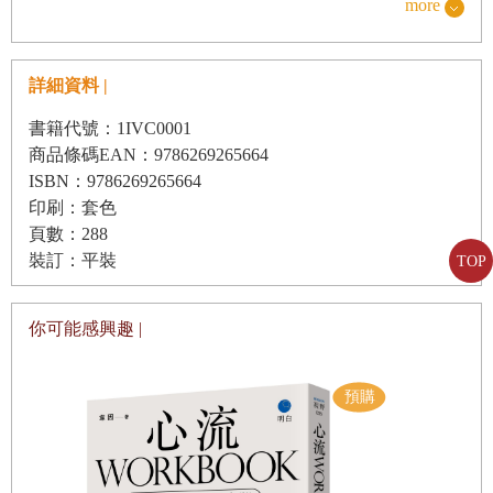
more
Part 3
顧、了無遺憾，或是經常執迷不悟、悔不當初？
深信宇宙是豐盈的，時間與金錢就不再兩難
〈不主動選擇，就只能接受「被別人選擇的結果〉
詳細資料 |
19 在節制欲望中，得到更完整的自由
面對取捨，如果未能在當下主動覺察並做出選擇，就只能面
書籍代號：1IVC0001
20 慷慨是量力而為，不是勉強給予
對被別人選擇的結果，拿到別人挑剩的東西。這時若能坦然
商品條碼EAN：9786269265664
21 與其最會賺錢，不如更懂得用錢
接受、記取教訓，或許還會一路好走；要是不甘願地對抗拉
ISBN：9786269265664
22 學做聰明的懶人，享受快意人生
扯，接下來的日子就很不好過。
印刷：套色
23 找到切換的節奏，讓作息更游刃有餘
頁數：288
很多人覺得身不由己，其實是懶得思考各種可能的選項，不
裝訂：平裝
24 成功的背後，累積著時間與耐性
TOP
想對選擇負責；另一種情況，則是選項太多而不知所措，或
25 沒有走錯的路，只有版本不同的自己
只想得到好處，卻不肯承擔割捨的代價， 乾脆就不做選擇。
26 付得起的浪漫，才不會傷感情
你可能感興趣 |
人生真正的遺憾，從來不是做錯決定，而是始終不敢承認：
27 為每個「萬一」，做好一萬分的準備
原來我一直都有選擇。
Part 4
當你不主動選擇，等於只是被動地讓他人或外力決定，自己
讓自己變得更好，決定於你經常自省或卸責
的人生該往哪裡走；表面上看似順其自然，卻是把主導權一
28 叫錯名字，也是拉近距離的機會
次又一次交了出去。更殘酷的是，當結果不如預期，你仍得