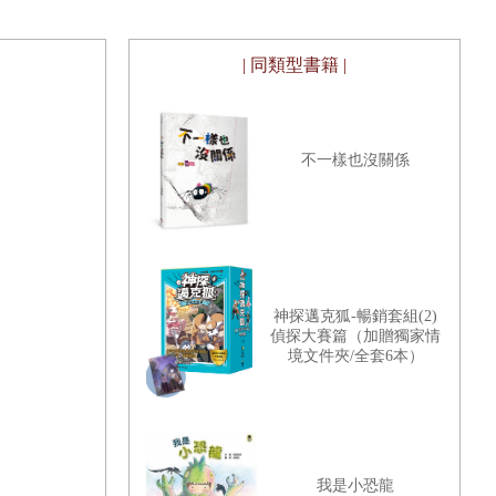
| 同類型書籍 |
不一樣也沒關係
神探邁克狐-暢銷套組(2)
偵探大賽篇（加贈獨家情
境文件夾/全套6本）
我是小恐龍