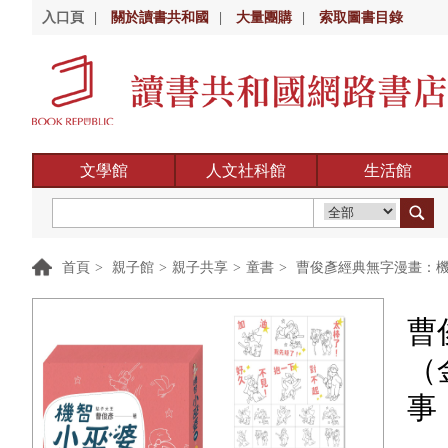
入口頁
|
關於讀書共和國
|
大量團購
|
索取圖書目錄
文學館
人文社科館
生活館
首頁
>
親子館
>
親子共享
>
童書
>
曹俊彥經典無字漫畫：機
曹
（
事