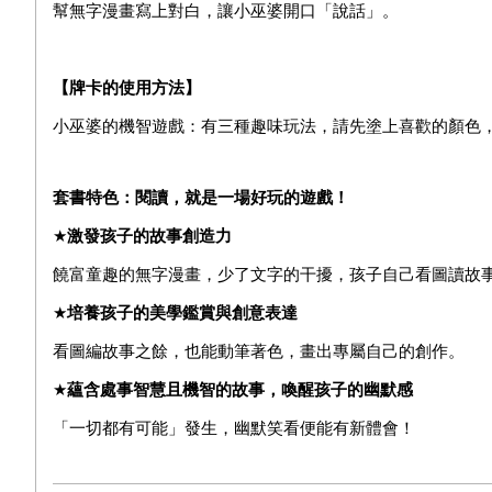
幫無字漫畫寫上對白，讓小巫婆開口「說話」。
【牌卡的使用方法】
小巫婆的機智遊戲：有三種趣味玩法，請先塗上喜歡的顏色
套書特色：閱讀，就是一場好玩的遊戲！
★
激發孩子的故事創造力
饒富童趣的無字漫畫，少了文字的干擾，孩子自己看圖讀故
★
培養孩子的美學鑑賞與創意表達
看圖編故事之餘，也能動筆著色，畫出專屬自己的創作。
★
蘊含處事智慧且機智的故事，喚醒孩子的幽默感
「一切都有可能」發生，幽默笑看便能有新體會！