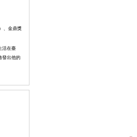
年）、金鼎獎
生活在臺
激發出他的