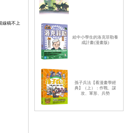
留線稿不上
給中小學生的洛克菲勒養
成計畫(漫畫版)
孫子兵法【看漫畫學經
典】（上）：作戰、謀
攻、軍形、兵勢