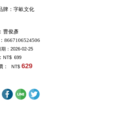
品牌：字畝文化
：
曹俊彥
：8667106524506
日期：
2026-02-25
：
NT$ 699
629
價：
NT$