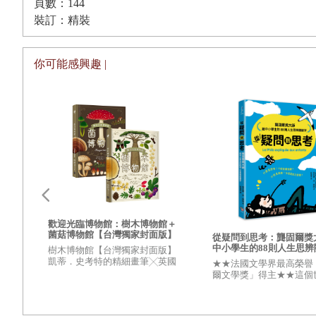
頁數：144
裝訂：精裝
你可能感興趣 |
歡迎光臨博物館：樹木博物館＋
菌菇博物館【台灣獨家封面版】
從疑問到思考：龔固爾獎
國最
（兩冊套書）
中小學生的88則人生思辨
小學
樹木博物館【台灣獨家封面版】
凱蒂．史考特的精細畫筆╳英國
★★法國文學界最高榮譽
度百
皇家植物園的深厚研究 引領我們
爾文學獎」得主★★這個
迎兒
走入蓊鬱豐美、萬象紛呈的森林
什麼是這樣？ 開始思考
大最
之中
不容易被洗腦 練就辨析
你的人生意義