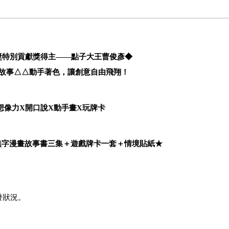
獎特別貢獻獎得主——點子大王曹俊彥◆
故事
△△
動手著色
，讓創意自由飛翔！
想像力
X
開口說
X
動手畫
X
玩牌卡
無字漫畫故事書三集＋遊戲牌卡一套＋情境貼紙★
發狀況。