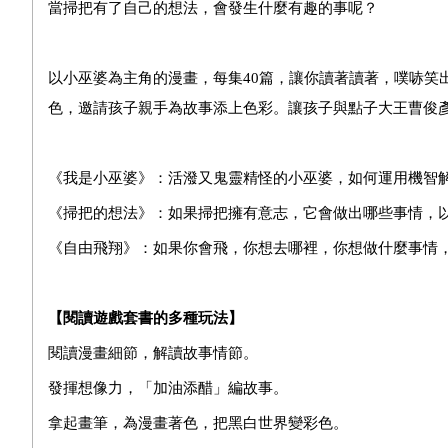
當掃把有了自己的想法，會發生什麼有趣的事呢？
以小巫婆為主角的漫畫，每集40篇，讓你讀著讀著，噗哧笑
色，邀請孩子親手為故事添上色彩。讓孩子與點子大王曹俊
《我是小巫婆》：活潑又鬼靈精怪的小巫婆，如何運用機智
《掃把的想法》：如果掃把擁有意志，它會做出哪些事情，
《自由飛翔》：如果你會飛，你想去哪裡，你想做什麼事情
【閱讀遊戲套書的多種玩法】
閱讀漫畫細節，解讀故事情節。
發揮想像力，「加油添醋」編故事。
拿起畫筆，為漫畫著色，把黑白世界變彩色。