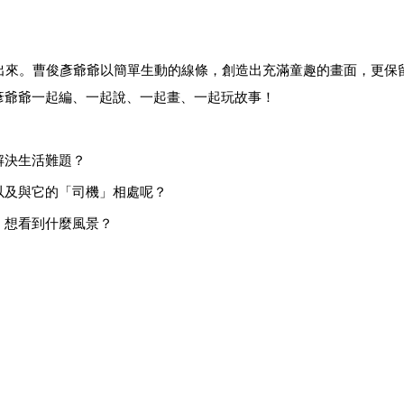
出來。曹俊彥爺爺以簡單生動的線條，創造出充滿童趣的畫面，更保
彥爺爺一起編、一起說、一起畫、一起玩故事！
解決生活難題？
以及與它的「司機」相處呢？
，想看到什麼風景？