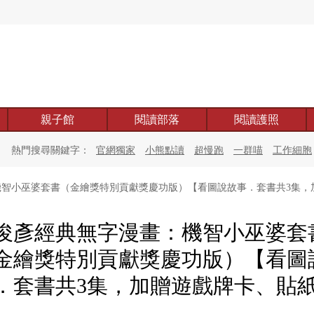
親子館
閱讀部落
閱讀護照
熱門搜尋關鍵字：
官網獨家
小熊點讀
超慢跑
一群喵
工作細胞
智小巫婆套書（金繪獎特別貢獻獎慶功版）【看圖說故事．套書共3集，
俊彥經典無字漫畫：機智小巫婆套
金繪獎特別貢獻獎慶功版）【看圖
．套書共3集，加贈遊戲牌卡、貼