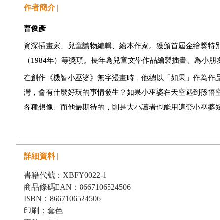
作者簡介 |
曹俊彥
資深插畫家、兒童讀物編輯、繪本作家。獲頒首屆金繪獎特別貢
（1984年）等獎項。長年為兒童文學作品繪製插畫、為小
在創作《機智小巫婆》無字漫畫時，他總以「如果」作為作
灣，會有什麼好玩的事情發生？如果小巫婆在天空遇到孫悟
各種想像。而他最期待的，則是大小讀者也能用這套小巫婆
詳細資料 |
書籍代號：XBFY0022-1
商品條碼EAN：8667106524506
ISBN：8667106524506
印刷：套色