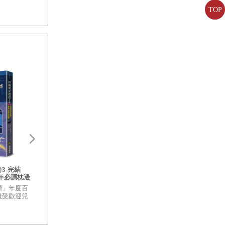
TOP
歡迎光臨博物館：
菌菇博物館【台灣
3-完結
許願椅失蹤了[許願椅2]：英國最
（兩冊套書）
童年必讀枕邊
受歡迎童書女王．華德福中小學
樹木博物館【台灣
指定閱讀(暢銷二版)
凱蒂．史考特的精
類」年度百
★博客來「童書-故事類」年度百
皇家植物園的深厚研
最受歡迎兒
大暢銷榜 ★全球10大最受歡迎兒
走入蓊鬱豐美、萬
選「百大最
童文學作家 ★英國票選「百大最
之中
受喜愛小說」