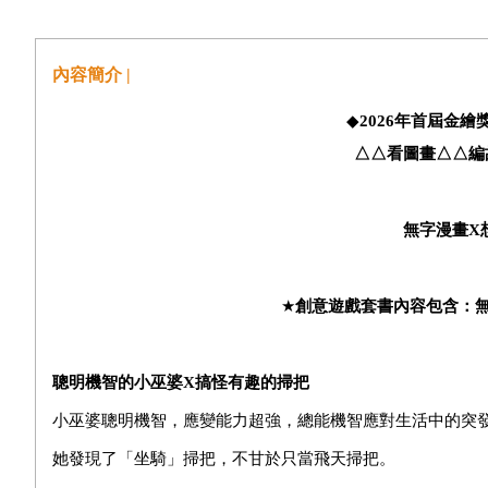
內容簡介 |
◆
2026
年首屆金繪
△△
看圖畫
△△
編
無字漫畫
X
★
創意遊戲套書內容包含：
聰明機智的小巫婆
X
搞怪有趣的掃把
小巫婆聰明機智，應變能力超強，總能機智應對生活中的突
她發現了「坐騎」掃把，不甘於只當飛天掃把。