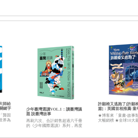
大師給
許願椅又逃跑了[許願椅
關鍵字
篇]：英國首相推薦·
少年臺灣選讀VOL.1：讀臺灣議
書(暢銷二版)
題 說臺灣故事
「龔固
★博客來「童書-故事
世界為
大暢銷榜 ★全球10大
再刷六次、合計銷售超過六千冊
，我們就
童文學作家 ★英國票
的《少年國際選讀》系列，再度
力，找到
受喜愛小說」
推出新作！10件臺灣大事──透析
事件，建構觀點