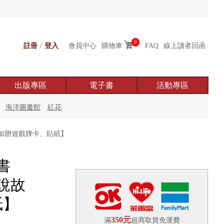
0
註冊
/
登入
會員中心
購物車
FAQ
線上讀者回函
出版專區
電子書
活動專區
海洋圖書館
紅花
加贈遊戲牌卡、貼紙】
書
說故
紙】
350元
滿
超商取貨免運費