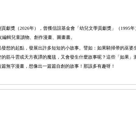
獻獎（2026年），曾獲信誼基金會「幼兒文學貢獻獎」（1995
朋友編輯兒童讀物、創作漫畫、圖畫書。
品發想的起點，發展出許多短短的小故事。譬如：如果騎掃帚的巫婆
空的筋斗雲或天方夜譚的魔毯，又會發生什麼故事呢？這些「如果」
短篇無字漫畫，想像出一篇篇自創的故事！那該多有趣呀！