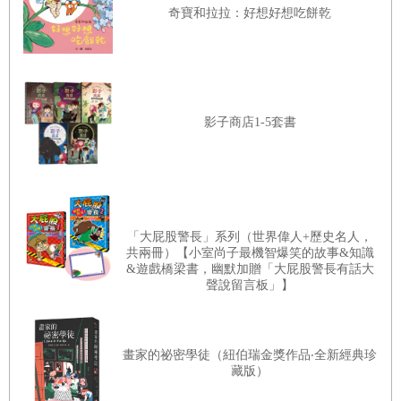
奇寶和拉拉：好想好想吃餅乾
影子商店1-5套書
「大屁股警長」系列（世界偉人+歷史名人，
共兩冊）【小室尚子最機智爆笑的故事&知識
&遊戲橋梁書，幽默加贈「大屁股警長有話大
聲說留言板」】
畫家的祕密學徒（紐伯瑞金獎作品‧全新經典珍
藏版）