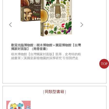
歡迎光臨博物館：樹木博物館＋菌菇博物館【台灣
獨家封面版】（兩冊套書）
從疑問到思考
樹木博物館【台灣獨家封面版】凱蒂．史考特的精
人生思辨關
細畫筆╳英國皇家植物園的深厚研究 引領我們走
入蓊鬱豐美、萬象紛呈的森林之中
★★法國文
TOP
★★這個世界
不容易被洗腦
| 同類型書籍 |