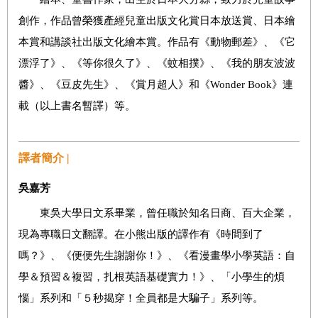
創作，作品曾榮獲產經兒童出版文化賞日本放送賞、日本繪
本賞和講談社出版文化繪本賞。作品有《動物郵差》、《它
漂浮了》、《等你很久了》、《蚊相撲》、《我的朋友波波
醬》、《豆皮先生》、《賞月超人》和《Wonder Book》連
載（以上書名暫譯）等。
譯者簡介 |
吳嘉芳
東吳大學日文系畢業，曾任職於知名日商、百大企業，
現為專職日文翻譯。在小熊出版的譯作有《時間到了
嗎？》、《便便先生謝謝你！》、《看漫畫學小學英語：自
學＆預習＆複習，扎根英語基礎實力！》、「小學生的煩
惱」系列和「５秒揭穿！全員都是大騙子」系列等。