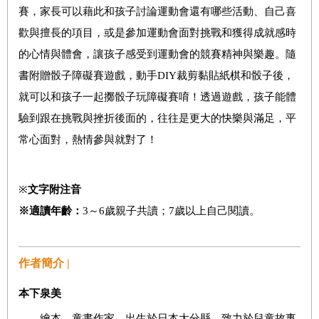
賽，家長可以藉此和孩子討論運動會還有哪些活動、自己喜
歡與擅長的項目，或是參加運動會面對挑戰和獲得成就感時
的心情與體會，讓孩子感受到運動會的競賽精神與樂趣。隨
書附贈骰子障礙賽遊戲，動手DIY裁剪黏貼紙棋和骰子後，
就可以和孩子一起擲骰子玩障礙賽唷！透過遊戲，孩子能體
驗到跟在挑戰與挫折後面的，往往是更大的快樂與滿足，平
常心面對，熱情參與就對了！
※
文字附注音
※
適讀年齡：
3～6歲親子共讀；7歲以上自己閱讀。
作者簡介 |
本下泉美
繪本、童書作家，出生於日本大分縣，致力於兒童故事