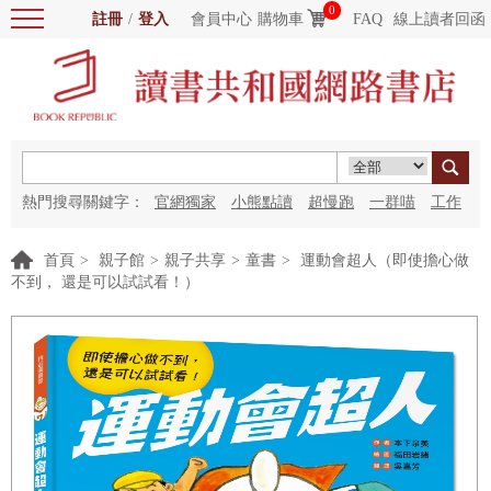
0
註冊
/
登入
會員中心
購物車
FAQ
線上讀者回函
熱門搜尋關鍵字：
官網獨家
小熊點讀
超慢跑
一群喵
工作
細胞
海洋圖書館
紅花
首頁
>
親子館
>
親子共享
>
童書
>
運動會超人（即使擔心做
不到， 還是可以試試看！）