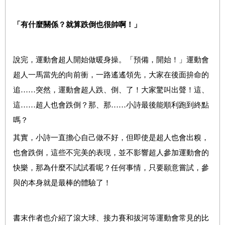
「有什麼關係？就算跌倒也很帥啊！」
說完，運動會超人開始做暖身操。「預備，開始！」運動會
超人一馬當先的向前衝，一路遙遙領先，大家在後面拚命的
追……突然，運動會超人跌、倒、了！大家驚叫出聲！這、
這……超人也會跌倒？那、那……小詩最後能順利跑到終點
嗎？
其實，小詩一直擔心自己做不好，但即使是超人也會出糗，
也會跌倒，這些不完美的表現，並不影響超人參加運動會的
快樂，那為什麼不試試看呢？任何事情，只要願意嘗試，參
與的本身就是最棒的體驗了！
書末作者也介紹了滾大球、接力賽和拔河等運動會常見的比