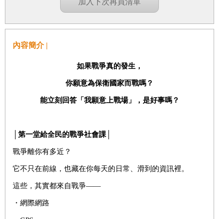
加入下次再買清單
內容簡介 |
如果戰爭真的發生，
你願意為保衛國家而戰嗎？
能立刻回答「我願意上戰場」，是好事嗎？
│
第一堂給全民的戰爭社會課│
戰爭離你有多近？
它不只在前線，也藏在你每天的日常、滑到的資訊裡。
這些，其實都來自戰爭——
・網際網路