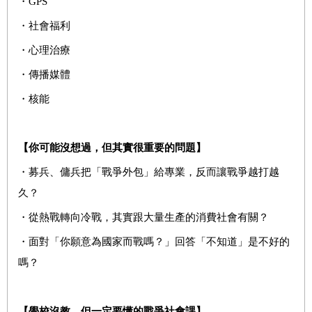
・GPS
・社會福利
・心理治療
・傳播媒體
・核能
【你可能沒想過，但其實很重要的問題】
・募兵、傭兵把「戰爭外包」給專業，反而讓戰爭越打越
久？
・從熱戰轉向冷戰，其實跟大量生產的消費社會有關？
・面對「你願意為國家而戰嗎？」回答「不知道」是不好的
嗎？
【學校沒教，但一定要懂的戰爭社會課】