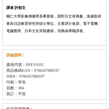
譯者 許郁文
輔仁大學影像傳播學系畢業後，因對日文有興趣，進修取得
東吳日語教育研究所碩士學位。主要譯介食譜、電子電機、
電腦應用、日本文化等類書籍，現職為專職譯者。
詳細資料 |
書籍代號：0NEV0101
商品條碼EAN：9786267880197
ISBN：9786267880197
印刷：單色
頁數：304
裝訂：平裝
你可能感興趣 |