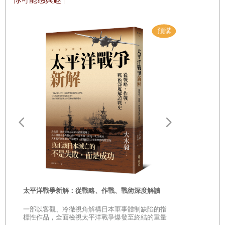
遠野物語：
——日本民
「鄉土」的
時
太平洋戰爭新解：從戰略、作戰、戰術深度解讀
是
一部以客觀、冷徹視角解構日本軍事體制缺陷的指
巔
標性作品，全面檢視太平洋戰爭爆發至終結的重量