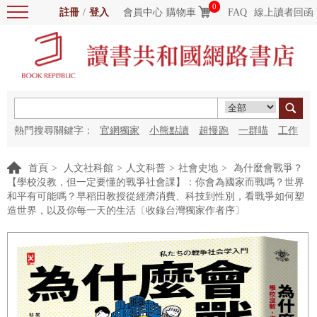
0
註冊
/
登入
會員中心
購物車
FAQ
線上讀者回函
熱門搜尋關鍵字：
官網獨家
小熊點讀
超慢跑
一群喵
工作
細胞
海洋圖書館
紅花
首頁
>
人文社科館
>
人文科普
>
社會史地
>
為什麼會戰爭？
【學校沒教，但一定要懂的戰爭社會課】：你會為國家而戰嗎？世界
和平有可能嗎？早稻田教授從經濟消費、科技到性別，看戰爭如何塑
造世界，以及你每一天的生活〔收錄台灣獨家作者序〕