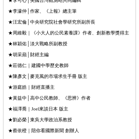
★李可心│美國台灣觀測站共同編輯
★李濠仲│作家、《上報》總主筆
★汪宏倫│中央研究院社會學研究所副所長
★周維毅｜《小大人的公民素養課》作者、創新教學獎得主
★林穎佑│淡大戰略所副教授
★胡采蘋│財經主編
★莊德仁｜建國中學歷史教師
★陳彥文│麥克風的市場求生手冊 版主
★游庭皓｜財經直播主
★黃益中│高中公民教師、《思辨》作者
★福澤喬｜Joel來談日本 版主
★劉必榮│東吳大學政治系教授
★蔡依橙｜陪你看國際新聞 創辦人