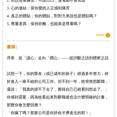
2. 對話需要練習：不說出口，連鬼都不會知道
3. 心的連結：當你愛的人正感到痛苦
4. 真正的體貼：你的體貼，對對方來說也是體貼嗎？
5. 尊重差異：保持距離，也能算是尊重嗎？
6. 超越「讀心」：我其實並不真正了解你的內心
more
7. 自我中心的承認：朋友有的，我卻沒有
書摘 |
8. 具體的表達：我該如何說出我真正的想要？
9. 什麼是體心？：從慣性的讀心走向你我之間的體心
序章 從「讀心」走向「體心」——從評斷之語到體察之語
第二章 走向彼此都好的關係之路
試想一下，你的摯友（或已成年的孩子）經過多年努力，終
體心如何改變我們的人際關係？
於進入一家不錯的公司工作。但不到一年，他突然想辭職，
1. 成人的依附類型：從小被愛，就是安全依附嗎？
還說：「我真的撐不下去了，覺得自己已經累到想走了。」
2. 內在經驗的投射：總是說話帶刺的人
你感到震驚，因為他看起來對辭職後也沒什麼明確的計畫，
3. 心的鏡映作用：這，就是你的心啊
那麼你會怎麼回應？
4. 關係的平衡：為什麼總是在替別人設想？
「你瘋了嗎？那家公司是你拚命才擠進去的耶！」