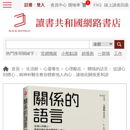
0
註冊
/
登入
會員中心
購物車
FAQ
線上讀者回函
熱門搜尋關鍵字：
官網獨家
小熊點讀
超慢跑
一群喵
工作
細胞
海洋圖書館
紅花
首頁
>
生活館
>
心靈養生
>
心理勵志
>
關係的語言： 從讀心
到體心，精神科醫生教你體察他人內心，讓彼此關係更和諧