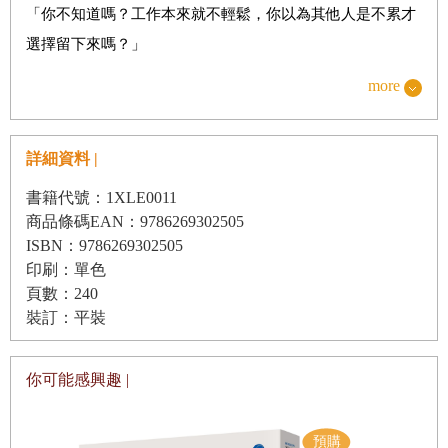
5. 觀察內心的心：如果朋友和你見面時一直看手錶
「你不知道嗎？工作本來就不輕鬆，你以為其他人是不累才
6. 讀心語言 vs. 體心語言：你擁有體心的語言嗎？
選擇留下來嗎？」
7. 一起成長：他們的愛，為何日益深厚？
「你現在辭職，過不了幾個月一定會後悔。」
more
8. 內心的創傷與修復：當體心的開關關閉的瞬間
「好吧，那你至少也該有個計畫再說啊！」
9. 化解衝突的方法：一個懂得「體心」的社會
如果你是那位朋友，聽到這些話會有什麼感受？即使你知道
詳細資料 |
對方是出於好意，恐怕也難以打開心房，說出真正的感受與
第三章 體心的運作
掙扎，那麼，有沒有可能換個方式來回應呢？
書籍代號：1XLE0011
我們要如何體察他人的內心？
商品條碼EAN：9786269302505
「我不知道你那麼辛苦……你居然會想離開好不容易進去的
1. 認知的開始：你與我的心並不相同
ISBN：9786269302505
公司，到底發生什麼事了？」
印刷：單色
2. 一個人，一種文化：為什麼連你也無法理解我？
這麼一來，對方或許就會感受到被理解，進而願意談談到底
頁數：240
3. 最佳的標準：接納彼此的極限
是什麼原因讓他如此難熬。但這兩種回應方式究竟差在哪
裝訂：平裝
4. 鎮定的技術：安撫動盪的心緒，啟動身心著陸法
裡？當然，是「用詞」不同。前者是評斷與建議，後者則是
5. 不做評判的心：練習用獨白與內心保持距離
同理與理解。為何面對相同的情境，我們所用的語言會如此
你可能感興趣 |
6. 接納他人觀點的力量：壓抑自己的主觀視角
不同？因為語言不只是語言，有時我們會說出違心之論，但
7. 積極提問：當你完全無法理解對方時
大多數的時候，語言是源自內心的表達，因此若要改變我們