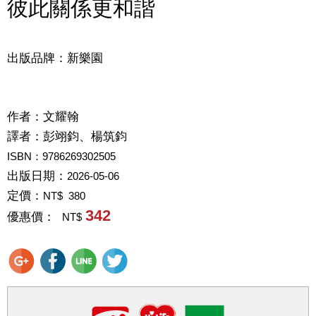
彼此關係更和諧
出版品牌：新樂園
作者：
文耀翰
譯者：
彭翊鈞、楊筑鈞
ISBN：9786269302505
出版日期：
2026-05-06
定價：
NT$ 380
342
優惠價：
NT$