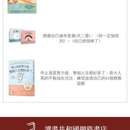
的話與背後說的話也可能大相逕庭。人類不再僅為了生存與
鬥爭而合作，更需要為了社會共存與分工，進行更複雜且精
細的合作。此時，奠基於語言的理解與溝通逐漸取代了單靠
感覺與猜測，我們需要一個新的系統來辨識與理解他人的內
療癒自己繪本套書(共二冊)：《你一定做得
心，這就是透過反思與對話來掌握他人心理狀態的「體心系
到》+《你已經很棒了》
統」。比起讀心，雖然體心的運作速度較慢，但準確性更
高。它不只關注外在言語表現，還會細察語境與情境，並從
對話中獲得補充資訊。人類正是透過這兩種心智系統的進
停止過度努力後，整個人生都好多了：新大人
化，才建立起龐大的社會連結網絡。如果說讀心是早在人類
系的不勉強生活法，練習放過自己的42個療癒
提醒
起源、約五百至七百萬年前就開始運作的古老系統，那麼體
心則是在語言出現後、約三萬至五萬年前才逐漸形成的新系
統，兩者是互補關係。簡單來說，「讀心是快速的了解」、
「體心是緩慢的理解」，只有當這兩種系統取得平衡，我們
才能建立並維持健康穩定的人際關係。
而在人際關係中遭遇困難的人，通常有以下兩種情況：一是