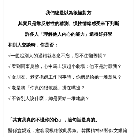
我們總是以為很懂對方
其實只是靠反射性的猜測、慣性情緒感受來下判斷
許多人「理解他人內心的能力」還得好好學
和別人交談時，你是否：
√一想起別人的過錯就念念不忘，忍不住翻舊帳？
√ 看到同事臭臉，心中馬上演起小劇場：他不是討厭我？
√ 女朋友、老婆抱怨工作同事時，你總是給她一堆意見？
√ 老是將「你真的很敏感」掛在嘴邊？
√ 不管別人說什麼，總是要給一堆建議？
「其實我真的不懂你的心」，這句話是真的。
關係愈親近，愈容易模糊彼此界線。韓國精神科醫師文耀翰