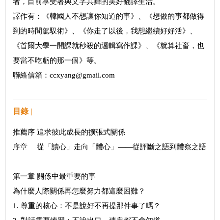
者，目前享受著與文字共舞的美好翻譯生活。
譯作有：《韓國人不想讓你知道的事》、《想做的事都做得
到的時間駕馭術》、《你走了以後，我想繼續好好活》、
《首爾大學一開課就秒殺的邏輯寫作課》、《就算社畜，也
要當不吃虧的那一個》等。
聯絡信箱：ccxyang@gmail.com
目錄 |
推薦序 追求彼此成長的擴張式關係
序章 從「讀心」走向「體心」——從評斷之語到體察之語
第一章 關係中最重要的事
為什麼人際關係再怎麼努力都這麼困難？
1. 尊重的核心：不是說好不再提那件事了嗎？