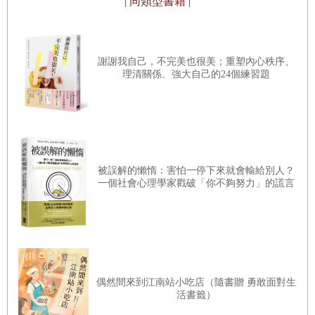
| 同類型書籍 |
存，不是選擇個體性的生存方式，而是選擇群體性的生存策
略。早期人類可能會拿著樹枝或石塊來防禦周圍，彼此緊密
地團結在一起行動。因為需要合作，他們開始建立階序制
謝謝我自己，不完美也很美；重塑內心秩序、
理清關係、強大自己的24個練習題
度，並透過眼神、表情、聲音與肢體語言來迅速讀取領袖的
想法與意圖，進而同步到行動上。在攸關生死的情境中，比
起溝通與理解，快速的判斷能力更為關鍵，這項能力的遺
產，如今仍深深烙印在我們的大腦之中。我們並不會單純接
受他人的話語與行動，而是會迅速解讀其背後的意圖、需求
被誤解的懶惰：害怕一停下來就會輸給別人？
與想法，僅憑一個眼神或表情，我們就能立即判斷對方是敵
一個社會心理學家戳破「你不夠努力」的謊言
是友。這種能力在語言尚未出現的時代，是一種基於直覺與
猜測來判斷他人內心的原始機制，便是所謂的「讀心系
統」，它的優點是快速，但準確性卻偏低。
然而，隨著語言的誕生、人類開始定居生活、社會規模擴張
偶然間來到江南站小吃店（隨書贈 勇敢面對生
至超越血緣的巨大群體後，人際關係的樣貌也變得前所未有
活書籤）
地複雜起來。內心的感受與外在的表達變得不一致，當面說