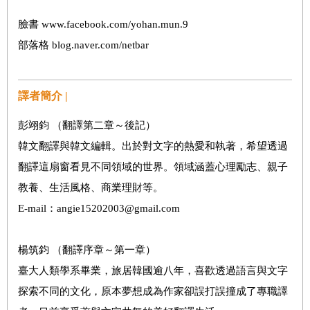
臉書 www.facebook.com/yohan.mun.9
部落格 blog.naver.com/netbar
譯者簡介 |
彭翊鈞 （翻譯第二章～後記）
韓文翻譯與韓文編輯。出於對文字的熱愛和執著，希望透過
翻譯這扇窗看見不同領域的世界。領域涵蓋心理勵志、親子
教養、生活風格、商業理財等。
E-mail：angie15202003@gmail.com
楊筑鈞 （翻譯序章～第一章）
臺大人類學系畢業，旅居韓國逾八年，喜歡透過語言與文字
探索不同的文化，原本夢想成為作家卻誤打誤撞成了專職譯