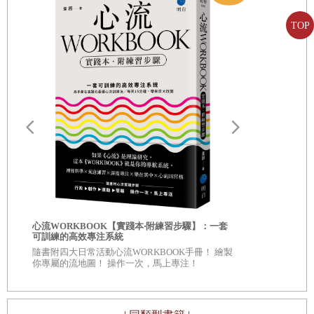
8. 日常的體察：今天你做了什麼呢？
在人際關係中的說話方式，首先必須改變我們與他人建立關
9. 自我照顧的語言：體察自己內心的話語
TOP
係的心態。這兩類話語的根本差異，在於其背後的心理運作
模式：簡而言之，前者是「讀心」（mind reading）在運
第四章 關係的語言
作，後者則是「體心」（mentalization）在發揮作用。本書
體心對話的四個階段
所說的「讀心」，是指根據自己的感覺與推測來判斷對方的
1. 新關係的架構：什麼是體察內心的對話？
內心狀態；而「體心」則是暫時放下批判，轉而關注對方的
2. 第一階段：打開體心開關：我還不了解你的心
內心正發生什麼。因此，當我們進入體心狀態，就不會再倉
3. 第二階段：積極傾聽：可以再多說一點嗎？
促地給予建議或批判，而能夠展開一場理解與共鳴的對話。
4. 第三階段：體察自己的內心：我的情緒與需求是什麼？
5. 第四階段：後設溝通：我們對話的目的究竟是什麼？
實際上，掌握他人內心狀態，是一種與生存直接相關的問
6. 衝突解決練習：我們的關係怎麼會變成這樣？
題。讓我們稍微想像一下，人類的祖先面臨氣候變遷，被迫
自我批評也
心流WORKBOOK【實踐本‧附練習步驟】：一套
服自我懷疑
7. 恢復關係的傾斜：斷聯，真的是解決辦法嗎？
可訓練的高效專注系統
從樹上走向開闊的草原，此舉大大提高了生存的風險。當時
◎深入意識
隨書附四大日常活動心流WORKBOOK手冊！ 繪製
自己 ◎每章
的草原上潛伏著無數掠食者，在這樣的環境中，我們的祖先
你專屬的流地圖！ 操作一次，馬上專注！
看待自己、
後記：人類是不斷練習的生命體
要如何確保安全？畢竟他們跑不快、力量也不強，更沒有鋒
參考文獻
利的牙齒與利爪。方法只有一個——團結起來。人類為了生