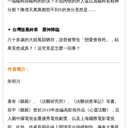
一場楊柯與楊柯的對決？不知內情的外人還以為楊柯有精神
分裂？陳僕天萬萬都想不到X的身分竟然是……
✦
台灣版最終章
愛神降臨
六十多歲的大姐風韻猶存，說曾被警告「戀愛會致死」，結
果竟然成真？！這究竟是怎麼一回事？
作者簡介 |
朱明川
著有《聽屍》、《法醫研究所》、《法醫偵查筆記》等書。
其中《聽屍》曾於2019年改編為影視作品《心靈法醫》，且
入圍中國電視金鷹優秀電視劇獎，以及上海國際電影電視
節。此外，作者長期在線上閱讀平台持續創作，擁有大量死