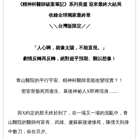
《精神科醫師破案筆記》系列長篇
迎來最終大結局
收錄全球獨家最終章
＼＼台灣版限定／／
「人心啊，就像太陽，不能直視。」
劇情反轉再反轉，絕對超乎預期、難以想像！
青山醫院的平行宇宙、精神科醫師竟能改變現實？！
密室骨骸死而復生、幕後神祕人X即將現身……
與X約定的那天終於到了，在一場又一場的混亂中，青
山醫院的醫師何富有、武雄、盧蘇蘇接連慘死，陳僕天則身
中數刀，命在旦夕。