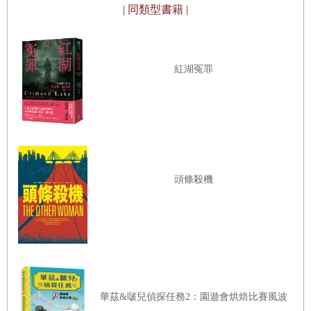
1 神諭
| 同類型書籍 |
《增廣賢文》有句老話說：生不論魂，死不認屍。意思
紅湖冤罪
是說，人活著看不見自己的靈魂，認不得靈魂長什麼樣，人
死後繼續輪迴，不會記得原來的肉身。可我並沒有輪迴，自
從我死後，我一直停留在中國南方的這座小城裡，更確切地
說，我一直停留在楊柯身邊，哪裡都沒有去。
我是怎麼死的呢？這個問題一直困擾著我，因為殺害我
的兇手是一個我沒想到的人。
頭條殺機
那晚我趕回青山醫院後被盧蘇蘇的討債人桶了幾刀，雖
然後來楊柯救了我，將我送到了醫院，但牛大貴又忽然衝進
病房，朝我的心臟猛刺了很多刀。我是醫生，一看就清楚那
傷勢已回天無力，我必死無疑。可我心中仍有許多問號：牛
大貴不是得紅斑性狼瘡死了嗎？他怎麼可能還活著？這病是
華茲&啵兒偵探任務2：園遊會烘焙比賽風波
我們診斷的，絕對不可能有錯，牛大貴也絕不會有詐死的可