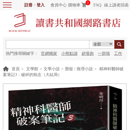
0
註冊
/
登入
會員中心
購物車
FAQ
線上讀者回函
熱門搜尋關鍵字：
官網獨家
小熊點讀
超慢跑
一群喵
工作
細胞
海洋圖書館
紅花
首頁
>
文學館
>
文學小說
>
懸疑 / 推理小說
>
精神科醫師破
案筆記3：破碎的執念（大結局）