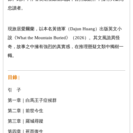
忠讀者。
現旅居愛爾蘭，以本名黃德軍（Dajun Huang）出版英文小
說《What the Mountain Buried》（2026）。其文風詭異怪
奇，故事之中擁有強烈的真實感，在推理懸疑文類中獨樹一
幟。
目錄 |
引 子
第一章｜白馬王子症候群
第二章｜前世今生
第三章｜羅城尋蹤
第四章｜死而復生