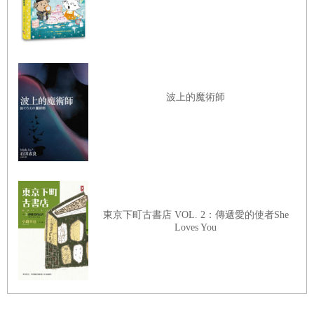
能，陰謀論可敵不過科學。
問題是我確實死了，而且死了很久。按照心理學上講的
悲傷五階段——否認、憤怒、討價還價、沮喪、接受——我
已經到了接受的階段，楊柯也一樣。
波上的魔術師
不信你看，早上六點，天還沒亮透，楊柯就一如既往地
早起，只是沒有再去晨跑了。自從我死後，楊柯不僅中斷了
晨跑的習慣，連鬍子也懶得刮了，雖然樣子看起來像老了十
歲，但人依舊帥氣。看著楊柯刷牙洗臉，換上筆挺的西裝，
穿上擦得發亮的皮鞋，我很想上前打招呼，奈何怎麼努力都
沒用，他就是聽不到，也看不見。
東京下町古書店 VOL. 2：傳遞愛的使者She
Loves You
在楊柯繫鞋帶時，我就想，我怎麼像個跟蹤狂，成天跟
在他身邊。如果我有良心，至少應該回家看看父母才對。要
知道，我媽當時才做完手術，儘管我知道她沒有得癌症，病
應該已經好了，但我起碼應該回家再看老人家一眼吧。奇怪