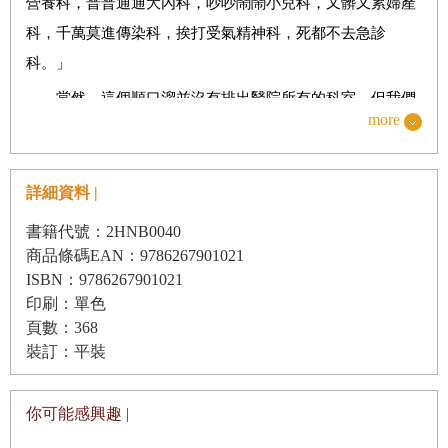
營養科，普普通通大內科，吵吵鬧鬧小兒科，又髒又累婦產
科，千萬莫進傳染科，挨打受氣精神科，死都不去急診
科。」
當然，這個順口溜並沒有排出醫院所有的科室，但我們
more
不得不承認，精神科怎麼都會是倒數的那幾個，因為選擇精
神科的人初衷很多都不是為了救死扶傷，比如，有的人是想
做醫生，但又暈血，所以權衡之下就來了精神科。
詳細資料 |
為什麼精神科醫師會處於醫院科室鄙視鏈的末端呢？說
書籍代號：2HNB0040
到底，這是由於社會大眾普遍對精神病人抱持偏見，甚至是
商品條碼EAN：9786267901021
ISBN：9786267901021
敵視。比如，有的家庭出了精神病人，這家人就可能會有放
印刷：單色
棄親人的念頭，恨不得一輩子不要再有那樣的負擔。
頁數：368
在我曾經工作過的廣西南寧青山醫院，我碰上許多奇奇
裝訂：平裝
怪怪的病人，見證許多荒誕的故事。這麼多年過去了，我依
然會夢到那裡。這或許是因為我在那裡遇到了可以讓我銘記
你可能感興趣 |
一生的人，又或許是因為這一系列荒誕故事背後的真相太過