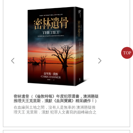
震撼，畢竟我做夢都沒有想到，X會鬧出這麼恐怖的事情
來……
是的，最後的結局出乎意料，但首先還是讓我們從頭說
起吧。
TOP
第一章 白馬王子症候群
This is the story of how I died. Don't worry, this is actually
請問，西出
美封面卡片】
a very fun story and... 不知為何，我的腦海裡迴蕩起這句英
氣作家路邊
次
◎限量親簽蓋
文歌詞，我知道這歌詞出自迪士尼童話電影《魔髮奇緣》，
人氣作家─路
密林遺骨（《倫敦時報》年度犯罪選書，澳洲懸疑
推理天王克里斯．漢默《血與寶藏》精采續作！）
可這與我有什麼關係呢？也許這和我已經死了有關係吧。
在血緣與土地之間，沒有人是無辜的 澳洲懸疑推
理天王 克里斯．漢默 犯罪人文書寫的巔峰融合之
對，我已經死了。
作