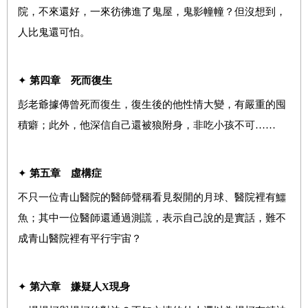
院，不來還好，一來彷彿進了鬼屋，鬼影幢幢？但沒想到，
人比鬼還可怕。
✦
第四章 死而復生
彭老爺據傳曾死而復生，復生後的他性情大變，有嚴重的囤
積癖；此外，他深信自己還被狼附身，非吃小孩不可……
✦
第五章 虛構症
不只一位青山醫院的醫師聲稱看見裂開的月球、醫院裡有鱷
魚；其中一位醫師還通過測謊，表示自己說的是實話，難不
成青山醫院裡有平行宇宙？
✦
第六章 嫌疑人
X
現身