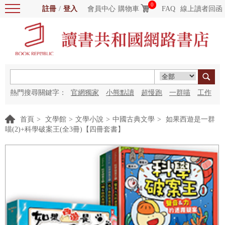
0
註冊
/
登入
會員中心
購物車
FAQ
線上讀者回函
熱門搜尋關鍵字：
官網獨家
小熊點讀
超慢跑
一群喵
工作
細胞
海洋圖書館
紅花
首頁
>
文學館
>
文學小說
>
中國古典文學
>
如果西遊是一群
喵(2)+科學破案王(全3冊)【四冊套書】