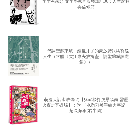
字字有來頭 文字學家的殷墟筆記06：人生歷程
與信仰篇
一代詞聖蘇東坡：絕世才子的豪放詩詞與豁達
人生（附贈《大江東去浪淘盡，詞聖蘇軾詞選
集》）
萌漫大話水滸傳(2)【猛武松打虎景陽崗‧霹靂
火夜走瓦礫場】：附 「水滸群英手繪大事記」
超長海報(右半圖)