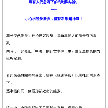
還有人們急著下的判斷與結論。
***
小心求證決勝負，懂點科學超神氣！
花粉突然消失；神祕怪客現身，陸龜島陷入前所未有的混
亂……
同時，一起疑似「中暑」的死亡事件，更引爆全島島民的恐
慌與揣測。
看起來毫無關聯的異常，卻在《龜速快報》記者托比的追查
下，
逐漸指向同一條隱形卻致命的線索。
這一次，小陸龜托比不只要找出真相，還得分辨：