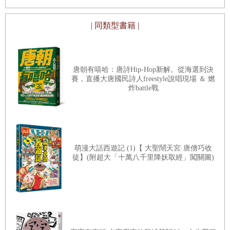
| 同類型書籍 |
唐朝有嘻哈：唐詩Hip-Hop新解。從海選到決
賽，直播大唐國民詩人freestyle說唱現場 ＆ 燃
炸battle戰
萌漫大話西遊記 (1)【 大聖鬧天宮·唐僧巧收
徒】(附超大「十萬八千里降妖取經」闖關圖)