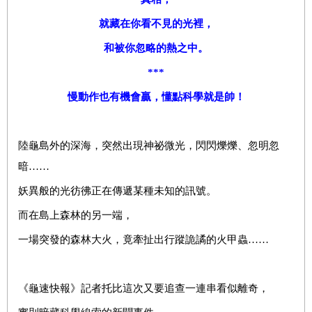
就藏在你看不見的光裡，
和被你忽略的熱之中。
***
慢動作也有機會贏，懂點科學就是帥！
陸龜島外的深海，突然出現神祕微光，閃閃爍爍、忽明忽
暗……
妖異般的光彷彿正在傳遞某種未知的訊號。
而在島上森林的另一端，
一場突發的森林大火，竟牽扯出行蹤詭譎的火甲蟲……
《龜速快報》記者托比這次又要追查一連串看似離奇，