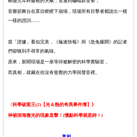
剛做完耳科健檢的天蛾，竟遭到蝙蝠群攻擊；
音樂節舞台在眾目睽睽下崩塌，現場所有目擊者都說出一模
一樣的證詞……
當「證據」看似完美，《龜速快報》與《急兔爆聞》的記者
們卻嗅到不尋常的氣味。
原來，新聞現場是一座等待被解密的科學實驗室，
而真相，就藏在你沒有發覺的力學與聲音裡。
《
科學破案王(2)【光＆熱的奇異事件簿】》
神祕深海微光的現象直擊！(懂點科學就是帥！)
真相，