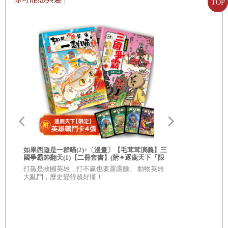
TOP
．哈瑞上頭條
．吃不飽的大胃王
．釣魚日驚魂
．大黃蜂之死
．花粉失竊案
．不速之客
．嫌疑犯火甲蟲
如果西遊是一群喵(2)+〔漫畫〕【毛茸茸演義】三
如果西遊是一群
國爭霸帥翻天(1)【二冊套書】(附✦逐鹿天下「限
(1)｛附✦
定」英雄戰鬥卡４張）
套書】
打贏是救國英雄，打不贏也要露露臉。 動物英雄
連大人都不知
大亂鬥，歷史變得超好懂！
錢異世界，