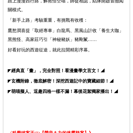
踏上漫漫西行路，解救悟空喵，師徒相認，結隊開啟冒險闖
關模式。
「新手上路」考驗重重，有挑戰有收穫：
鷹愁澗喜提「取經專車」白龍馬、黑風山計收「養生大咖」
黑熊怪、高家莊巧引「神秘豬妖」豬剛鬣……
好看好玩的西遊征途，就此拉開精彩序幕。
◤
經典直「畫」，完全對照！看漫畫學文言文！◢
◤
玄機附錄，徹底解密！深挖西遊記中的寶藏細節！◢
◤
萌喵擬人、逗趣四格一樣不漏！幕後花絮獨家播出！◢
《
科學破案王(1)【聲音＆力的迷霧疑案】》