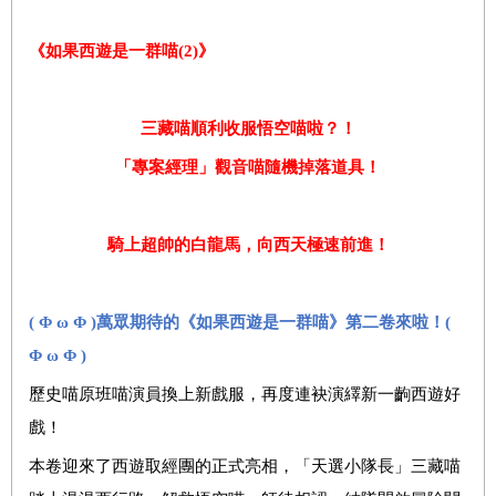
《如果西遊是一群喵(2)》
三藏喵順利收服悟空喵啦？！
「專案經理」觀音喵隨機掉落道具！
騎上超帥的白龍馬，向西天極速前進！
( Φ ω Φ )
萬眾期待的《如果西遊是一群喵》第二卷來啦！(
Φ ω Φ )
歷史喵原班喵演員換上新戲服，再度連袂演繹新一齣西遊好
戲！
本卷迎來了西遊取經團的正式亮相，「天選小隊長」三藏喵