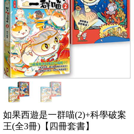
如果西遊是一群喵(2)+科學破案
王(全3冊)【四冊套書】