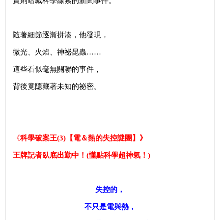
實則暗藏科學線索的新聞事件。
隨著細節逐漸拼湊，他發現，
微光、火焰、神祕昆蟲……
這些看似毫無關聯的事件，
背後竟隱藏著未知的祕密。
《
科學破案王(3)【電＆熱的失控謎團】》
王牌記者臥底出勤中！(懂點科學超神氣！)
失控的，
不只是電與熱，