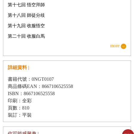
第十七回 悟空拜師
第十八回 師徒分歧
第十九回 收服悟空
第二十回 收服白馬
more
第二十一回 火燒禪院
第二十二回 尋找袈裟
詳細資料 |
第二十三回 計收黑熊
第二十四回 高家除妖
書籍代號：0NGT0107
商品條碼EAN：8667106525558
-----------------------------------
ISBN：8667106525558
《科學破案王(全3冊)》
印刷：全彩
頁數：810
．誤診風波
裝訂：平裝
．音樂節事故
．真正的拳王
你可能感興趣 |