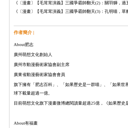
《〔漫畫〕【毛茸茸演義】三國爭霸帥翻天(2)：關羽獅，過五關
《〔漫畫〕【毛茸茸演義】三國爭霸帥翻天(3)：孔明喵，草船借
作者簡介 |
About肥志
廣州萌想文化創始人
廣州市動漫藝術家協會副主席
廣東省動漫藝術家協會會員
旗下擁有「肥志百科」、「如果歷史是一群喵」、「如果世界是
球下載量超過一億。
目前萌想文化旗下漫畫微博總閱讀量超過25億，《如果歷史
About有福畫