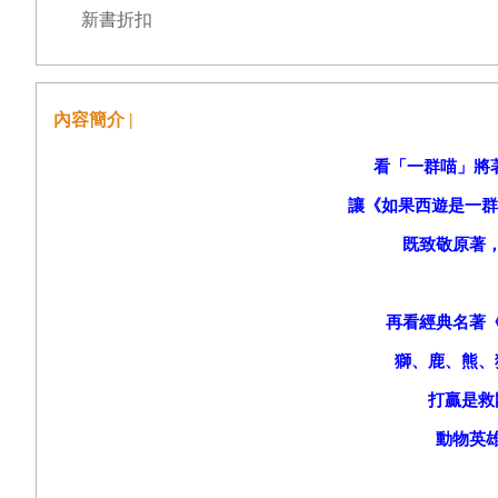
新書折扣
內容簡介 |
看「一群喵」將
讓《如果西遊是一群
既致敬原著
再看經典名著
獅、鹿、熊、
打贏是救
動物英