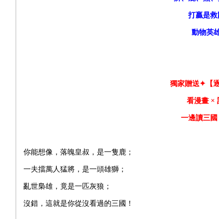
打贏是救
動物英
獨家贈送✦【
看漫畫 ×
一邊讀三國
你能想像，落魄皇叔，是一隻鹿；
一夫擋萬人猛將，是一頭雄獅；
亂世梟雄，竟是一匹灰狼；
沒錯，這就是你從沒看過的三國！