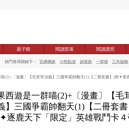
親子館
閱讀部落
閱讀護照
熱門搜尋關鍵字：
官網獨家
小熊點讀
超慢跑
一群喵
工作細胞
喵(2)+〔漫畫〕【毛茸茸演義】三國爭霸帥翻天(1)【二冊套書】(附✦
果西遊是一群喵(2)+〔漫畫〕【毛
義】三國爭霸帥翻天(1)【二冊套書
附✦逐鹿天下「限定」英雄戰鬥卡４