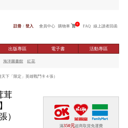
0
註冊
/
登入
會員中心
購物車
FAQ
線上讀者回函
出版專區
電子書
活動專區
海洋圖書館
紅花
逐鹿天下「限定」英雄戰鬥卡４張）
茸茸
】
張）
350元
滿
超商取貨免運費