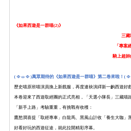
《如果西遊是一群喵(2)》
三藏
「專案
騎上超帥
( Φ ω Φ )
萬眾期待的《如果西遊是一群喵》第二卷來啦！( Φ ω 
歷史喵原班喵演員換上新戲服，再度連袂演繹新一齣西遊好
本卷迎來了西遊取經團的正式亮相，「天選小隊長」三藏喵
「新手上路」考驗重重，有挑戰有收穫：
鷹愁澗喜提「取經專車」白龍馬、黑風山計收「養生大咖」
好看好玩的西遊征途，就此拉開精彩序幕。