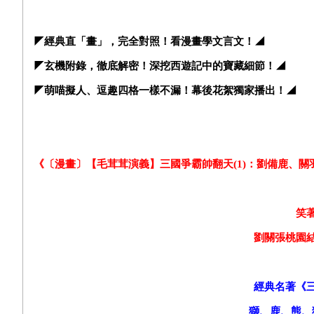
◤
經典直「畫」，完全對照！看漫畫學文言文！◢
◤
玄機附錄，徹底解密！深挖西遊記中的寶藏細節！◢
◤
萌喵擬人、逗趣四格一樣不漏！幕後花絮獨家播出！◢
《〔漫畫〕【毛茸茸演義】三國爭霸帥翻天(1)：劉備鹿、
笑
劉關張桃園
經典名著《
獅、鹿、熊、