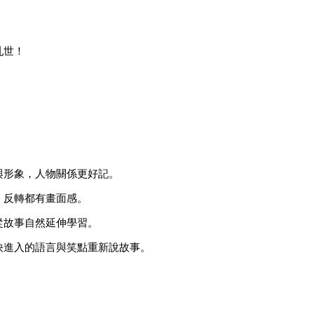
亂世！
與形象，人物關係更好記。
、反轉都有畫面感。
從故事自然延伸學習。
快進入的語言與笑點重新說故事。