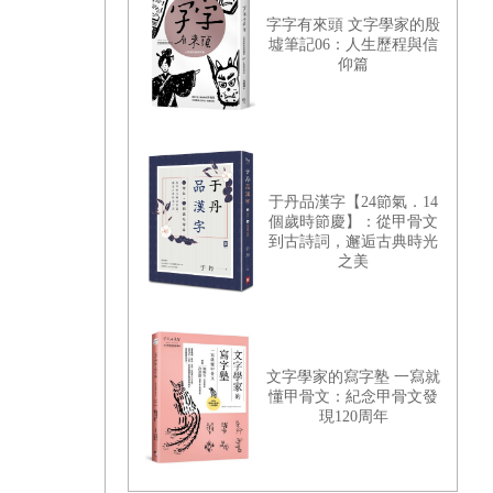
字字有來頭 文字學家的殷
墟筆記06：人生歷程與信
仰篇
于丹品漢字【24節氣．14
個歲時節慶】：從甲骨文
到古詩詞，邂逅古典時光
之美
文字學家的寫字塾 一寫就
懂甲骨文：紀念甲骨文發
現120周年