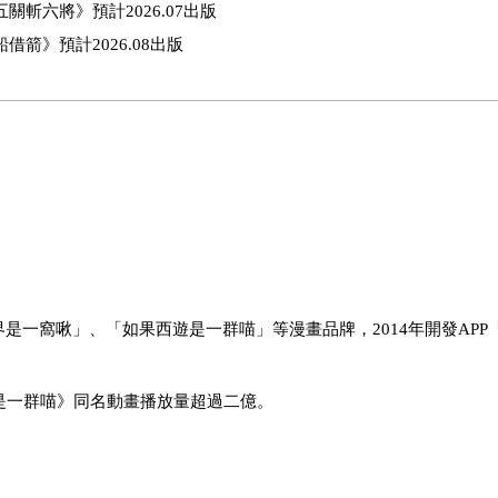
斬六將》預計2026.07出版
箭》預計2026.08出版
一窩啾」、「如果西遊是一群喵」等漫畫品牌，2014年開發APP
是一群喵》同名動畫播放量超過二億。