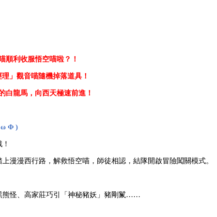
喵順利收服悟空喵啦？！
經理」觀音喵隨機掉落道具！
的白龍馬，向西天極速前進！
Φ )
戲！
踏上漫漫西行路，解救悟空喵，師徒相認，結隊開啟冒險闖關模式。
黑熊怪、高家莊巧引「神秘豬妖」豬剛鬣……