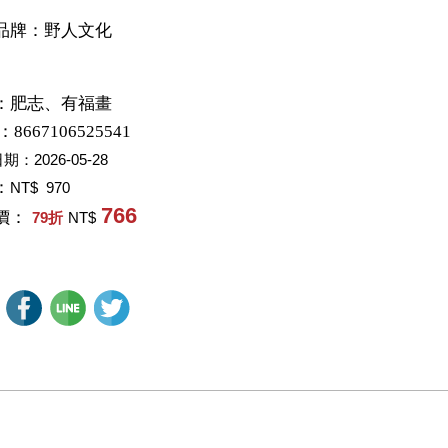
品牌：野人文化
：
肥志、有福畫
：8667106525541
日期：
2026-05-28
：
NT$ 970
766
價：
79
折
NT$