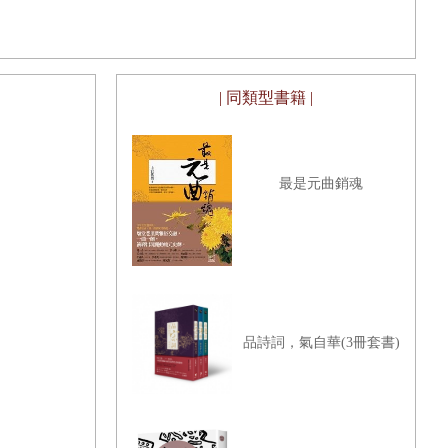
| 同類型書籍 |
最是元曲銷魂
品詩詞，氣自華(3冊套書)