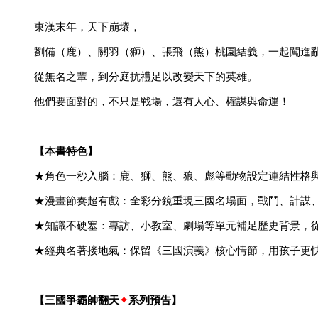
東漢末年，天下崩壞，
劉備（鹿）、關羽（獅）、張飛（熊）桃園結義，一起闖進
從無名之輩，到分庭抗禮足以改變天下的英雄。
他們要面對的，不只是戰場，還有人心、權謀與命運！
【本書特色】
★角色一秒入腦：鹿、獅、熊、狼、彪等動物設定連結性格
★漫畫節奏超有戲：全彩分鏡重現三國名場面，戰鬥、計謀
★知識不硬塞：專訪、小教室、劇場等單元補足歷史背景，
★經典名著接地氣：保留《三國演義》核心情節，用孩子更
【
三國爭霸帥翻天
✦
系列預告】