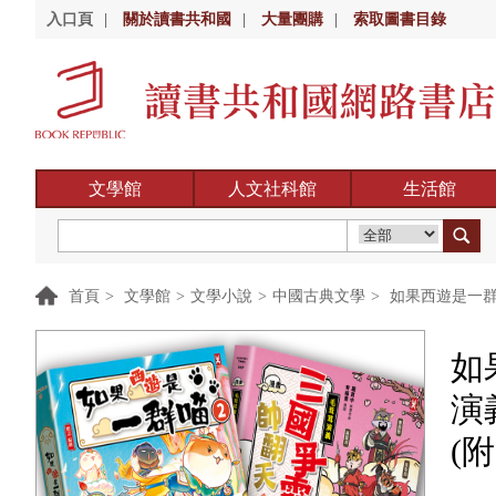
入口頁
|
關於讀書共和國
|
大量團購
|
索取圖書目錄
文學館
人文社科館
生活館
首頁
>
文學館
>
文學小說
>
中國古典文學
>
如果西遊是一群
如
演
(