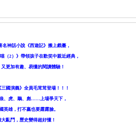
著名神話小說《西遊記》搬上戲臺，
喵（2）》帶領孩子在歡笑中親近經典，
，又更加有趣、易懂的閱讀體驗！
《三國演義》全員毛茸茸登場！！！
狼、虎、鵰、彪……上場爭天下，
國英雄，打不贏也要露露臉。
雄大亂鬥，歷史變得超好懂！