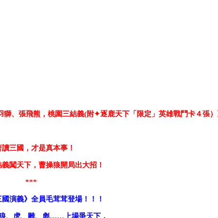
關羽獅、張飛熊，桃園三結義(附✦逐鹿天下「限定」英雄戰鬥卡４張）
著讀三國，才是真本事！
結義闖天下，曹操狼開局出大招！
***
三國演義》全員毛茸茸登場！！！
狼、虎、雕、彪……上場爭天下，