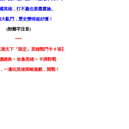
國英雄，打不贏也要露露臉。
雄大亂鬥，歷史變得超好懂！
(
附難字注音)
***
逐鹿天下「限定」英雄戰鬥卡４張】
 讀經典 × 收集英雄 × 卡牌對戰
，一邊玩英雄策略遊戲，開戰！