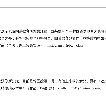
及京畿道閱讀教育研究會活動，並榮獲2021年韓國經濟教育大賞獎
教育之外，將學習拓展至品格教育、閱讀教育與寫作，並持續構思如
，以上皆為暫譯）。Instagram：@bwj_class
汲取新知識。目前是韓國媳婦一員，有個上小學的女兒。譯有《致
華》等作品。聯絡信箱：shelly800901@hotmail.com。