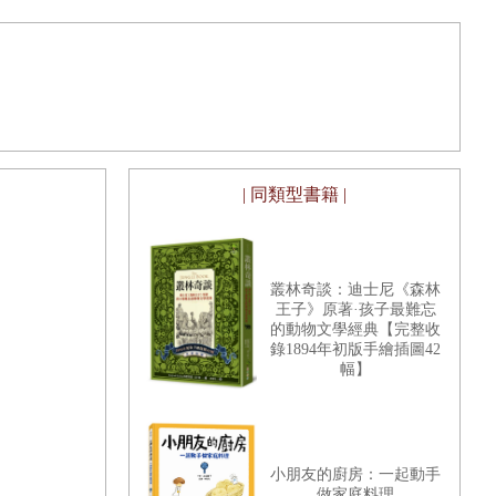
| 同類型書籍 |
叢林奇談：迪士尼《森林
王子》原著·孩子最難忘
的動物文學經典【完整收
錄1894年初版手繪插圖42
幅】
小朋友的廚房：一起動手
做家庭料理