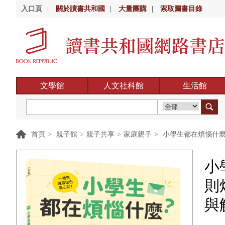
入口頁
|
關於讀書共和國
|
大量團購
|
索取圖書目錄
文學館
人文社科館
生活館
首頁
>
親子館
>
親子共享
>
家庭親子
>
小學生都在煩惱什麼
小
則
與