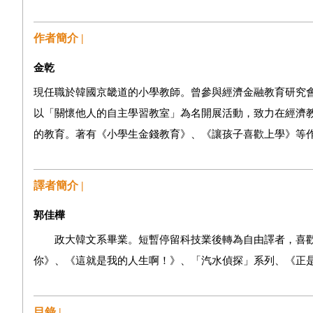
作者簡介 |
金乾
現任職於韓國京畿道的小學教師。曾參與經濟金融教育研究會
以「關懷他人的自主學習教室」為名開展活動，致力在經濟
的教育。著有《小學生金錢教育》、《讓孩子喜歡上學》等作品（合著
譯者簡介 |
郭佳樺
政大韓文系畢業。短暫停留科技業後轉為自由譯者，喜歡
你》、《這就是我的人生啊！》、「汽水偵探」系列、《正是時候讀叔本
目錄 |