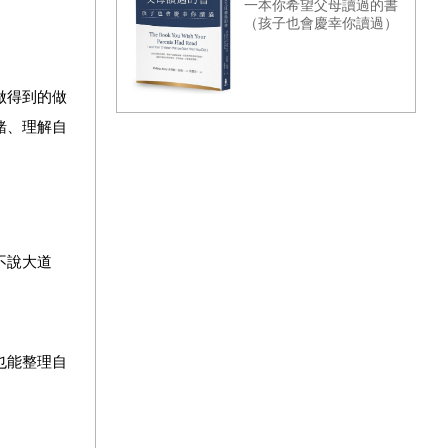
一本你希望父母讀過的書
（孩子也會慶幸你讀過）
做得到的做
緒、理解自
不說大道
也能整理自