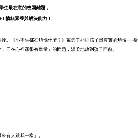
學生最在意的校園難題，
EL
情緒素養與解決能力！
擾。《小學生都在煩惱什麼？》蒐集了44則孩子最真實的煩惱──
小，但在心裡卻很有重量」的問題，溫柔地放到孩子面前。
原來有人跟我一樣」。