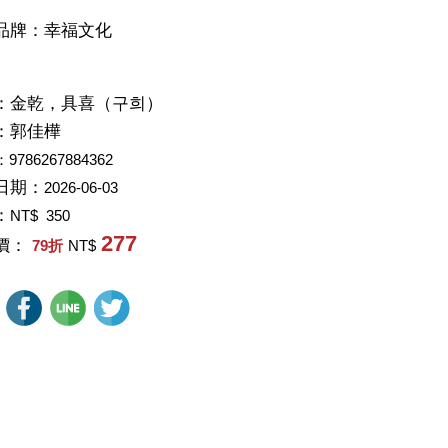
品牌：幸福文化
：
金乾，具喜（구희）
：
郭佳樺
：9786267884362
日期：
2026-06-03
：
NT$ 350
277
價：
79
折
NT$