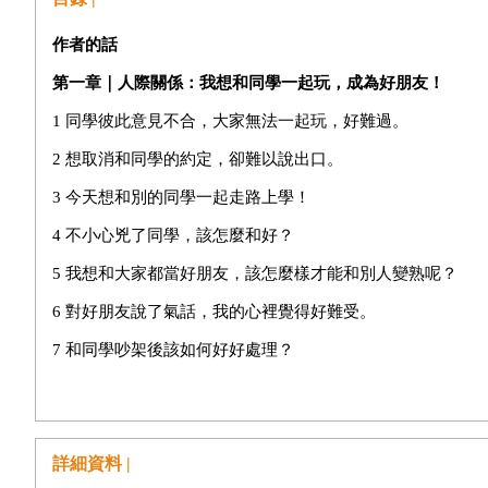
作者的話
第一章｜人際關係：我想和同學一起玩，成為好朋友！
1 同學彼此意見不合，大家無法一起玩，好難過。
2 想取消和同學的約定，卻難以說出口。
3 今天想和別的同學一起走路上學！
4 不小心兇了同學，該怎麼和好？
5 我想和大家都當好朋友，該怎麼樣才能和別人變熟呢？
6 對好朋友說了氣話，我的心裡覺得好難受。
7 和同學吵架後該如何好好處理？
8 我向同學道歉了，卻不被接受。
9 同學一直亂碰我的東西，我很不喜歡！
詳細資料 |
10 明明約好了，同學卻沒出現，好困擾。