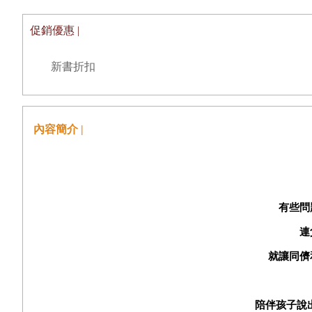
促銷優惠 |
新書折扣
內容簡介 |
有些問
連
就讓同儕
陪伴孩子說