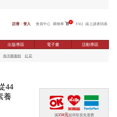
0
註冊
/
登入
會員中心
購物車
FAQ
線上讀者回函
出版專區
電子書
活動專區
海洋圖書館
紅花
44
素養
350元
滿
超商取貨免運費