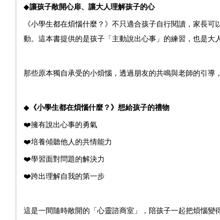
◆
讓孩子敞開心扉、讓大人理解孩子的心
《小學生都在煩惱什麼？》不只適合孩子自行閱讀，家長可
動。這本書提供的是孩子「主動說出心事」的練習，也是大
那些原本獨自承受的小煩惱，透過朋友的共鳴與老師的引導
◆
《小學生都在煩惱什麼？》想給孩子的禮物
❤️擁有說出心事的勇氣
❤️培養傾聽他人的共情能力
❤️學習面對問題的解決力
❤️跨出理解自我的第一步
這是一間隨時敞開的「心靈諮商室」，陪孩子一起把煩惱變