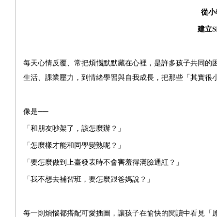
從小
建立
S
每天心情反覆、常把煩惱默默藏在心裡，是許多孩子共同的困
生活、課業壓力，到情緒學習與自我成長，把那些「其實很
像是──
「和朋友吵架了，該怎麼辦？」
「怎麼樣才能和同學變熟呢？」
「要怎麼做到上臺發表時不會害羞得滿臉通紅？」
「我不想去補習班，要怎麼跟爸媽說？」
每一則煩惱都搭配可愛插圖，讓孩子在愉快的閱讀中看見「