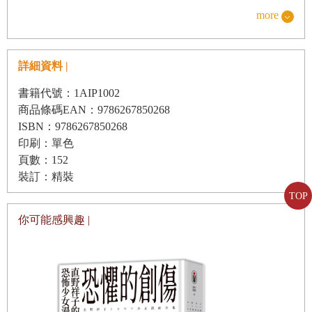
「還要說嗎」
more
漣漪往外圍
「寂寞的熱帶魚」
擴散開來
「聲音」
詳細資料 |
「記憶的縫隙」
雨
書籍代號：1AIP1002
「腳踏車之夜」
商品條碼EAN：9786267850268
非常
ISBN：9786267850268
「現在啊 硬要說的話，我沒有喜歡你啦」
溫柔
印刷：單色
「喜歡與討厭」
頁數：152
雨
裝訂：精裝
「黎明」
讓我
TOP
變得柔軟
你可能感興趣 |
「在未來」
雨點冰冷地滲入
「總是」
不久後
「白色的天空」
我也
「臉」
變得冰冷