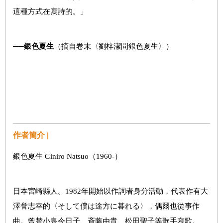
這種方式在寫詩的。」
──
銀色夏生
（摘自卷末〈劉梓潔問銀色夏生〉）
作者簡介 |
銀色夏生 Giniro Natsuo（1960-）
日本宮崎縣人。1982年開始以作詞者身分活動，代表作有大
澤誉志幸的〈そして僕は途方に暮れる〉，偶爾也從事作
曲。曾替小泉今日子、斉藤由貴、松田聖子等歌手寫歌。