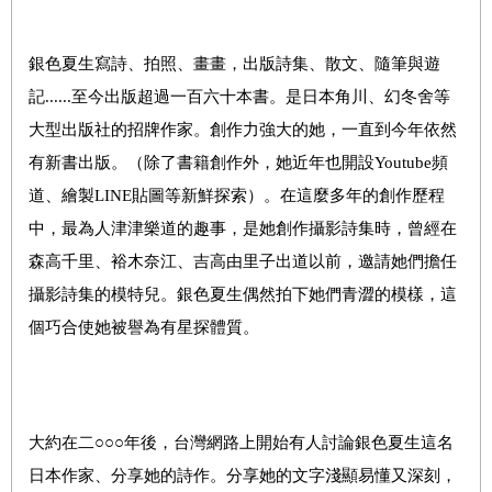
銀色夏生寫詩、拍照、畫畫，出版詩集、散文、隨筆與遊
記......至今出版超過一百六十本書。是日本角川、幻冬舍等
大型出版社的招牌作家。創作力強大的她，一直到今年依然
有新書出版。（除了書籍創作外，她近年也開設Youtube頻
道、繪製LINE貼圖等新鮮探索）。在這麼多年的創作歷程
中，最為人津津樂道的趣事，是她創作攝影詩集時，曾經在
森高千里、裕木奈江、吉高由里子出道以前，邀請她們擔任
攝影詩集的模特兒。銀色夏生偶然拍下她們青澀的模樣，這
個巧合使她被譽為有星探體質。
大約在二○○○年後，台灣網路上開始有人討論銀色夏生這名
日本作家、分享她的詩作。分享她的文字淺顯易懂又深刻，