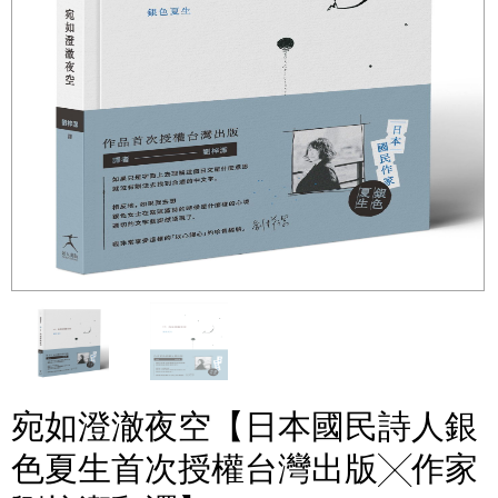
宛如澄澈夜空【日本國民詩人銀
色夏生首次授權台灣出版╳作家