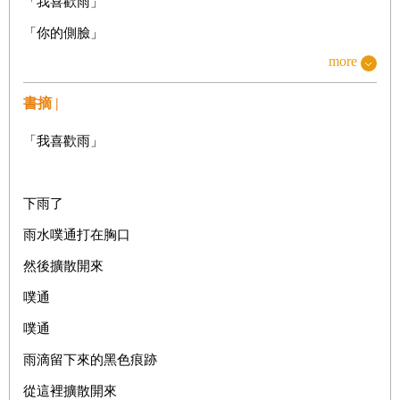
「我喜歡雨」
「你的側臉」
more
「一個人獨特的愛的方式」
「那一夜」
書摘 |
「囚徒」
「我喜歡雨」
「把門敞開」
「希望」
下雨了
「如果你說愛我的話那你」
雨水噗通打在胸口
「幸福」
然後擴散開來
「解答」
噗通
「困難的愛的初始」
噗通
「新葉之海」
雨滴留下來的黑色痕跡
「被撕碎的草葉」
從這裡擴散開來