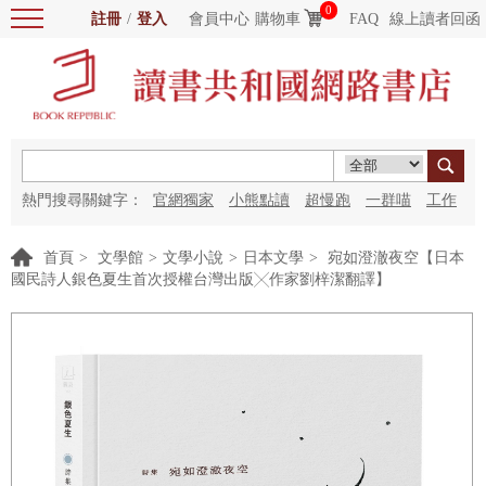
0
註冊
/
登入
會員中心
購物車
FAQ
線上讀者回函
熱門搜尋關鍵字：
官網獨家
小熊點讀
超慢跑
一群喵
工作
細胞
海洋圖書館
紅花
首頁
>
文學館
>
文學小說
>
日本文學
>
宛如澄澈夜空【日本
國民詩人銀色夏生首次授權台灣出版╳作家劉梓潔翻譯】