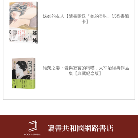
愛
「漂泊著」
姊姊的友人【隨書贈送「她的香味」試香書籤
「吹過野菊的夜風」
卡】
還要說嗎
「宛如澄澈夜空」
還要說嗎
額外收錄──劉梓潔問銀色夏生
已經夠了吧
維榮之妻：愛與寂寥的喟嘆，太宰治經典作品
集【典藏紀念版】
「在未來」
與你一起度過的這個夏天