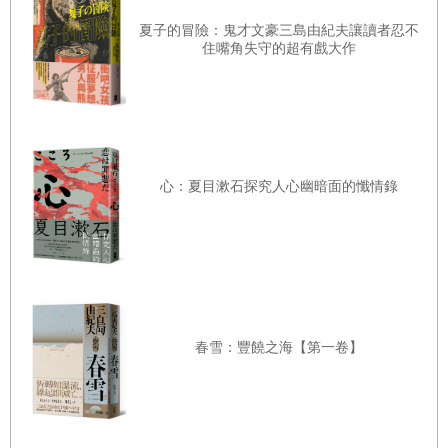
「被喜歡的意思」
夏子的冒險：鬼才文豪三島由紀夫讓讀者忍不
「還要說嗎」
住嘴角失守的超有戲大作
「那個味道」
「在這裡」
像是說著還不夠嗎、還不夠嗎般的
「所謂今後的每一天」
屈辱
「前方的路」
心：夏目漱石探究人心幽暗面的懺情錄
「飛速」
還要說嗎
「回家的路」
還要說嗎
「悲傷」
「當意外來臨時」
已經夠了吧
「春的呼喊」
春雪：豐饒之海【第一卷】
「紫羅蘭」
「那些事的一切」
像是說著還不夠嗎、還不夠嗎般的
「泡泡的工作」