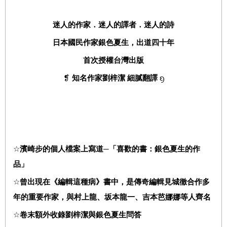
迷人的作家．迷人的譯者．迷人的詩
日本國民作家銀色夏生，出道四十年
首次授權台灣出版
❡
知名作家劉梓潔 細膩翻譯
ᦏ
☆
濱崎步的個人檔案上寫道─「喜歡的書：銀色夏生的作
品」
☆
曾出現在《編輯這種病》書中，是傳奇編輯見城徹合作多
年的重要作家，與村上龍、坂本龍一、吉本芭娜娜等人齊名
☆
卷末額外收錄劉梓潔與銀色夏生問答