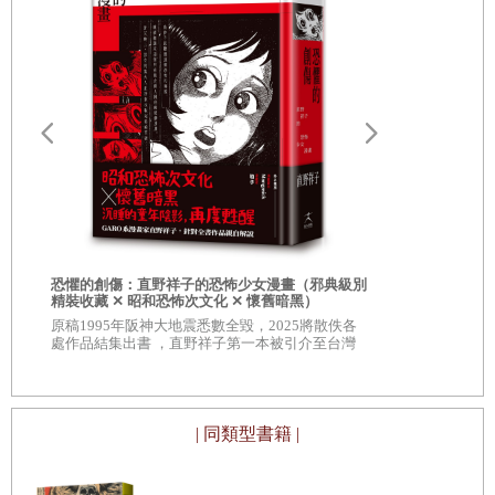
「溫柔的人」
「現在你喜歡誰呢」
我喜歡雨
「看見了階梯」
因為雨
「太空衣與草原」
就像是陌生人
「最後的午餐」
愛最後停留
因為不管我對雨
籤）
「勿忘草與青空」
日本暢銷14
怎麼想
主演電影《
「救贖」
雨
恐懼的創傷：直野祥子的恐怖少女漫畫（邪典級別
「別有居心」
精裝收藏 ✕ 昭和恐怖次文化 ✕ 懷舊暗黑）
就只是
原稿1995年阪神大地震悉數全毀，2025將散佚各
「水面」
處作品結集出書 ，直野祥子第一本被引介至台灣
雨而已
的漫畫作品
「超乎想像的」
「在愛的心中」
| 同類型書籍 |
「不是言語」
「罪」