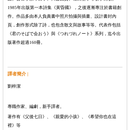
1985年出版第一本詩集《黃昏國》，之後逐漸專注於書籍創
作。作品多由本人負責書中照片拍攝與插畫、設計書封內
頁，創作形式除了詩，也包含散文與故事等等。代表作包括
《君のそばで会おう》與《つれづれノート》系列，迄今出
版著作超過160冊。
譯者簡介 |
劉梓潔
專職作家、編劇，新手譯者。
著作有《父後七日》、《親愛的小孩》、《希望你也在這
裡》等