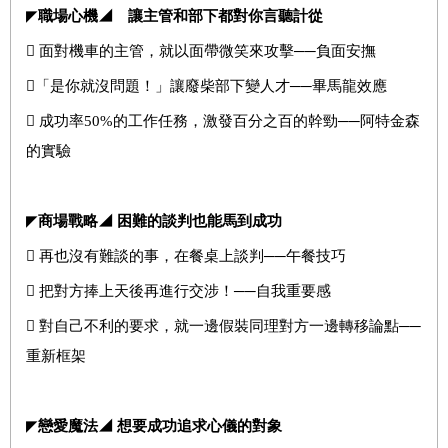
◤
職場心機◢ 讓主管和部下都對你言聽計從
 面對機車的主管，就以面帶微笑來攻擊──負面安撫
「是你就沒問題！」讓廢柴部下變人才──畢馬龍效應
 成功率50%的工作任務，激發百分之百的幹勁──阿特金森
的實驗
◤
商場戰略◢ 困難的談判也能馬到成功
 再也沒有難談的事，在餐桌上談判──午餐技巧
 把對方捧上天後再進行交涉！──自我重要感
 對自己不利的要求，就一邊假裝同理對方一邊轉移論點──
重新框架
◤
戀愛魔法◢ 想要成功追求心儀的對象