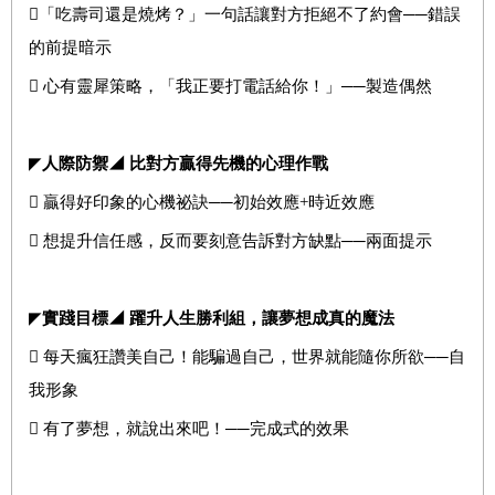
「吃壽司還是燒烤？」一句話讓對方拒絕不了約會──錯誤
的前提暗示
 心有靈犀策略，「我正要打電話給你！」──製造偶然
◤
人際防禦◢ 比對方贏得先機的心理作戰
 贏得好印象的心機祕訣──初始效應+時近效應
 想提升信任感，反而要刻意告訴對方缺點──兩面提示
◤
實踐目標◢ 躍升人生勝利組，讓夢想成真的魔法
 每天瘋狂讚美自己！能騙過自己，世界就能隨你所欲──自
我形象
 有了夢想，就說出來吧！──完成式的效果