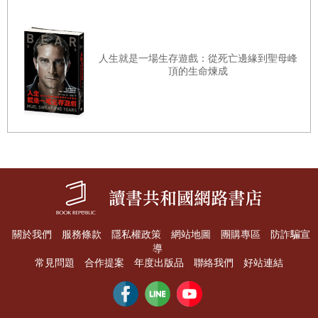
29 畢馬龍效應，讓廢柴部下變人才
30 面對機車主管，就以面帶微笑來攻擊
人生就是一場生存遊戲：從死亡邊緣到聖母峰
31 成功率50%的工作任務，激發出百分之百的幹勁
頂的生命煉成
32 分享自己的事情，打開後輩的內心
33 要爭取機會或否定他人時，就慢一點出拳
34 用「我」來當主詞，收服囂張的部屬
★ 看穿你「暗黑程度」的心理測驗02
▋
第四章 迎向終極致勝的自我暗示術
35 想成功的話，就按下樂觀的開關
關於我們
服務條款
隱私權政策
網站地圖
團購專區
防詐騙宣
導
36 持之以恆達成伸手可及的小小夢想
常見問題
合作提案
年度出版品
聯絡我們
好站連結
37 每天讚美自己，不斷讚美不斷讚美
38 讓夢想成真的魔法：完成式的效果