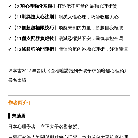
✔【
9
項
心理強化攻略
】打造勢不可當的最強心理術質
✔【
11
則操控人心法則
】洞悉人性心理，巧妙收服人心
✔【
12
個超越極限技巧
】喚醒未知的力量，超越自我極限
✔【
11
種支配勝負絕技
】消滅恐懼與不安，霸氣掌控全局
✔【
12
條
超強的開運術
】開運除厄的終極心理術，好運連連
※本書2018年曾以《從唯唯諾諾到予取予求的暗黑心理術》
書名出版
作者簡介 |
▋
齊藤勇
日本心理學者，立正大學名譽教授。
主要研究為人際關係與社會心理學。致力於向大眾推廣心理