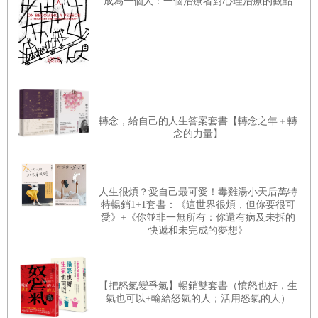
成為一個人：一個治療者對心理治療的觀點
19 占住對方視線的右側，光這麼做就能讓別人覺得你很厲害
20 右臉看起來強悍，左臉看起來溫柔
21 成敗90％由外表決定，千真萬確！
22 高級手錶讓你看起來更高貴
23 第一印象失敗的話，就以傲嬌作戰挽回！
轉念，給自己的人生答案套書【轉念之年＋轉
念的力量】
▋
第三章 馴服上司及部下的心理作戰
24 透過第三者的讚美，搞定麻煩的部下！
人生很煩？愛自己最可愛！毒雞湯小天后萬特
特暢銷1+1套書：《這世界很煩，但你要很可
25 「向上管理」的撇步，你一定要懂的職場生存術
愛》+《你並非一無所有：你還有病及未拆的
快遞和未完成的夢想》
26 以「幫我做好嗎？」代替「幫我做～」就能變身成體貼的
前輩
27 從右側靠近主管，令他心情輕鬆對你疼愛有加
【把怒氣變爭氣】暢銷雙套書（憤怒也好，生
氣也可以+輸給怒氣的人；活用怒氣的人）
28 不累積工作壓力的祕訣：思考迴路定著