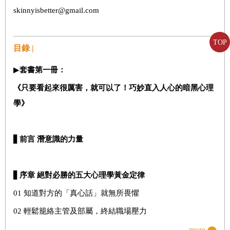
skinnyisbetter@gmail.com
TOP
目錄 |
▶
套書第一冊：
《只要看起來很厲害，就可以了！巧妙直入人心的暗黑心理
學》
▋
前言
潛意識的力量
▋
序章 絕對必勝的五大心理學黃金定律
01 知道對方的「真心話」就無所畏懼
02 輕鬆籠絡主管及部屬，終結職場壓力
03 戀愛有方！引導出心儀對象的好感
more