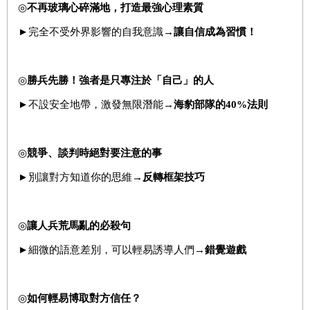
◎
不再玻璃心碎滿地，打造最強心理素質
►完全不受外界影響的自我意識→
讓自信成為習慣！
◎
勝兵先勝！強者是只專注於「自己」的人
►不設安全地帶，激發無限潛能→
海豹部隊的
40%
法則
◎
競爭、談判時絕對要注意的事
►別讓對方知道你的思維
→
反轉框架技巧
◎
讓人兵荒馬亂的必殺句
►細微的語意差別，可以輕易誘導人們
→
錯覺遊戲
◎
如何輕易博取對方信任？