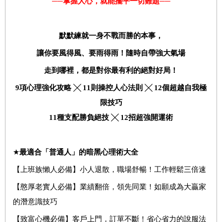
──
掌握人心，就能擺平一切難題──
默默練就一身不戰而勝的本事，
讓你要風得風、要雨得雨！隨時自帶強大氣場
走到哪裡，都是對你最有利的絕對好局！
9
項心理強化攻略 ╳
11
則操控人心法則 ╳
12
個超越自我極
限技巧
11
種支配勝負絕技 ╳
12
招超強開運術
★
最適合「普通人」的暗黑心理術大全
【上班族懶人必備】小人退散，職場舒暢！工作輕鬆三倍速
【憨厚老實人必備】業績翻倍，領先同業！如願成為大贏家
的潛意識技巧
【致富心機必備】客戶上門，訂單不斷！省心省力的說服法