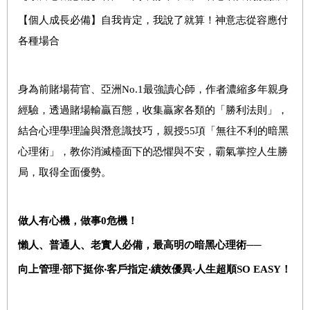
【個人成長必備】自我肯定，我說了就算！神意志從容應付
各種場合
身為前賭場荷官、亞洲No.1最強讀心師，作者濃縮多年親身
經驗，透過賭場輸贏百態，收集贏家各類的「勝利法則」，
結合心理學理論與潛意識技巧，親授55項「無往不利的暗黑
心理術」，教你消滅檯面下的恐懼與不安，霸氣掌控人生勝
局，取得全面優勢。
做人有心機，做事
0
危機！
懶人、普通人、老實人必備，最高明の暗黑心理術──
向上管理‧部下挺你‧客戶指定‧績效優異‧人生超順
SO EASY
！