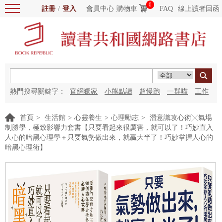
0
註冊
/
登入
會員中心
購物車
FAQ
線上讀者回函
熱門搜尋關鍵字：
官網獨家
小熊點讀
超慢跑
一群喵
工作
細胞
海洋圖書館
紅花
首頁
>
生活館
>
心靈養生
>
心理勵志
>
潛意識攻心術╳氣場
制勝學，極致影響力套書【只要看起來很厲害，就可以了！巧妙直入
人心的暗黑心理學＋只要氣勢做出來，就贏大半了！巧妙掌握人心的
暗黑心理術】