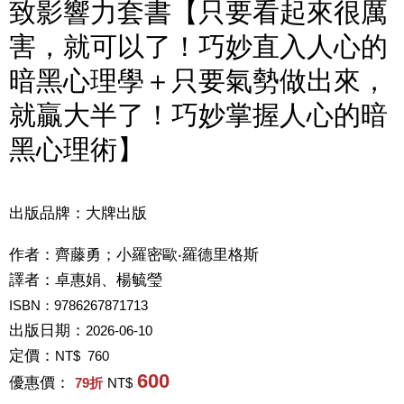
致影響力套書【只要看起來很厲
害，就可以了！巧妙直入人心的
暗黑心理學＋只要氣勢做出來，
就贏大半了！巧妙掌握人心的暗
黑心理術】
出版品牌：大牌出版
作者：
齊藤勇；小羅密歐‧羅德里格斯
譯者：
卓惠娟、楊毓瑩
ISBN：9786267871713
出版日期：
2026-06-10
定價：
NT$ 760
600
優惠價：
79
折
NT$