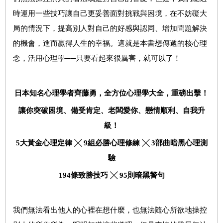
時運用一些技巧讓自己更妥善面對挑戰與困境，在不妨礙大
局的情況下，提高別人對自己的好感與認同、增加問題解決
的機會，進而贏得人生的幸福。這就是本書想傳遞的核心理
念，活用心理學──只要看起來很厲害，就可以了！
日本知名心理學者齊藤勇，全方位心理學大全，重磅出擊！
讓你突破困境、備受肯定、老闆愛你、戀情順利、自我升
級！
5
大黃金心理定律
╳
9
組必勝心理修練
╳
3
部曲
暗黑心理測
驗
194
條致勝技巧
╳
95
則暗黑警句
我們無法看出他人的心裡在想什麼，也無法隨心所欲地操控