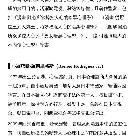
學的實用目的，活躍於電視、雜誌等媒體，且著作豐富。包
括《漫畫 隨心所欲操控人心的暗黑心理學》、《漫畫 從厭
世王到人氣王，巧妙收服人心的暗黑心理學》、《圖解 隨心
所欲操控人心的「男女暗黑心理學」》、《對付難搞魔人的
不內傷心理學》等書。
▋
小羅密歐‧羅德里格斯（
Romeo Rodriguez Jr.
）
1972年出生於香港。心理諮商員。日本心理諮商大會師的第
一屆冠軍。自小旅居英國、加拿大及日本等國家，精通四國
語言。在日本確立心理諮商魔術法的第一人，擅長讀心術、
給予暗示、操控對方的行為，娛樂十足。曾經在日本電視
台、朝日電視台、關西電視台等眾多電視台演出。
2009年回到香港後，發現經營、管理及商場競爭中的遊戲性
質，與自己所擅長的影響人心心理術之間有許多共通點，因