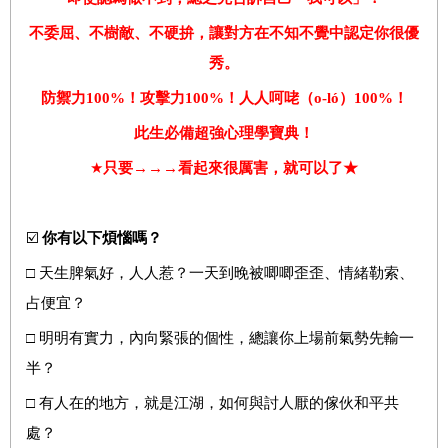
不委屈、不樹敵、不硬拚，讓對方在不知不覺中認定你很優
秀。
防禦力
100%
！攻擊力
100%
！人人呵咾（
o-ló
）
100%
！
此生必備超強心理學寶典！
★
只要→→→看起來很厲害，就可以了★
☑️
你有以下煩惱嗎？
□ 天生脾氣好，人人惹？一天到晚被唧唧歪歪、情緒勒索、
占便宜？
□ 明明有實力，內向緊張的個性，總讓你上場前氣勢先輸一
半？
□ 有人在的地方，就是江湖，如何與討人厭的傢伙和平共
處？