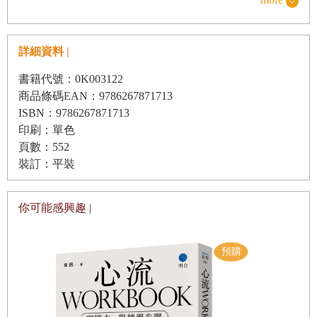
04 成為捉摸不透的人，躋身勝利組
05 故意踏進對方的「地盤」，讓人對你加倍信任
詳細資料 |
書籍代號：0K003122
商品條碼EAN：9786267871713
▋
第一章 巧妙把
NO
變成
YES
的心理誘導術
ISBN：9786267871713
01 想提升信任感，反而要刻意說出短處或缺點
印刷：單色
頁數：552
02 提高談判機率！戰地要選在你的主場
裝訂：平裝
03 提供免費服務，用小小的試吃招術釣大魚
04 語尾加上「～對吧？」，使對方產生意見相同的錯覺
你可能感興趣 |
05 加上「因為～」，讓請求更容易被接受
06 以「這件事只告訴你」作為武器，讓獵物如願進籠
07 讓對方連續答應小事，大事也能痛快允諾
08 主詞以「大家」代替「我」來說服對方