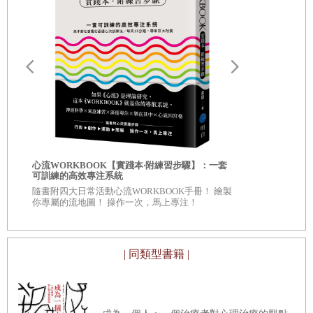
09 希望對方購買商品，就不要「強行推薦」
10 為了讓對方聽進要求，故意提出難題
11 從姿勢看穿對方的心理，以肢體接觸消除戒心
12 適時中斷談話，取得主導權
13 誇奬品味後，只差臨門一腳就能贏得談判
★ 看穿你「暗黑程度」的心理測驗01
自我批評也
心流WORKBOOK【實踐本‧附練習步驟】：一套
服自我懷疑
▋
第二章 把好感印象提升到
200%
的形象操作技巧
可訓練的高效專注系統
◎深入意識
隨書附四大日常活動心流WORKBOOK手冊！ 繪製
自己 ◎每章
14 下巴往上抬二十度，就能使好感度提升！
你專屬的流地圖！ 操作一次，馬上專注！
看待自己、
15 必勝內褲選紅色！穿上就能刺激交感神經
16 想讓自己看起來地位更高，穿黑色就對了
| 同類型書籍 |
17 改變說話方式，就能逆轉失敗印象
18 為了保持威嚴，逞強也要穿西裝打領帶