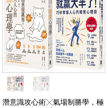
潛意識攻心術╳氣場制勝學，極