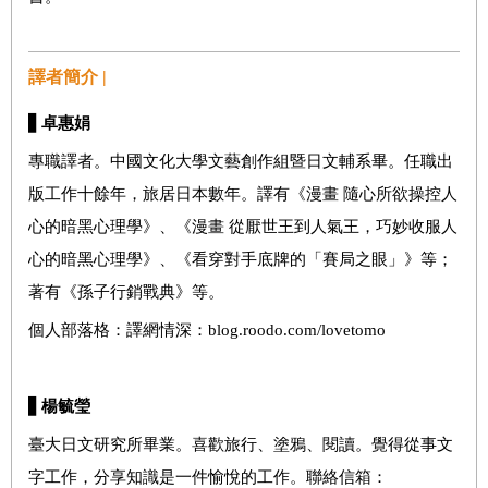
譯者簡介 |
▋
卓惠娟
專職譯者。中國文化大學文藝創作組暨日文輔系畢。任職出
版工作十餘年，旅居日本數年。譯有《漫畫 隨心所欲操控人
心的暗黑心理學》、《漫畫 從厭世王到人氣王，巧妙收服人
心的暗黑心理學》、《看穿對手底牌的「賽局之眼」》等；
著有《孫子行銷戰典》等。
個人部落格：譯網情深：blog.roodo.com/lovetomo
▋
楊毓瑩
臺大日文研究所畢業。喜歡旅行、塗鴉、閱讀。覺得從事文
字工作，分享知識是一件愉悅的工作。聯絡信箱：