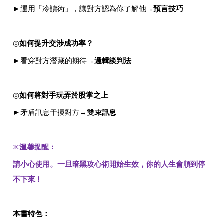
►運用「冷讀術」，讓對方認為你了解他
→
預言技巧
◎
如何提升交涉成功率？
►看穿對方潛藏的期待
→
邏輯談判法
◎
如何將對手玩弄於股掌之上
►矛盾訊息干擾對方
→
雙束訊息
※
溫馨提醒：
請小心使用。一旦暗黑攻心術開始生效，你的人生會順到停
不下來！
本書特色：