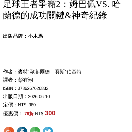
足球王者爭霸2：姆巴佩VS. 哈
蘭德的成功關鍵&神奇紀錄
出版品牌：小木馬
作者：
麥特˙歐菲爾德、賽斯˙伯基特
譯者：
彭有翊
ISBN：9786267626832
出版日期：
2026-06-10
定價：
NT$ 380
300
優惠價：
79
折
NT$