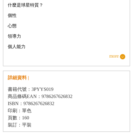
什麼是球星特質？
個性
心態
領導力
個人能力
more
什麼是個人能力？
身體素質
詳細資料 |
腳下技術
戰術素養
書籍代號：3PYYS019
商品條碼EAN：9786267626832
中場休息
ISBN：9786267626832
小測驗
印刷：單色
頁數：160
姆巴佩＆哈蘭德的GOAT
裝訂：平裝
姆巴佩&哈蘭德史上最佳的進球