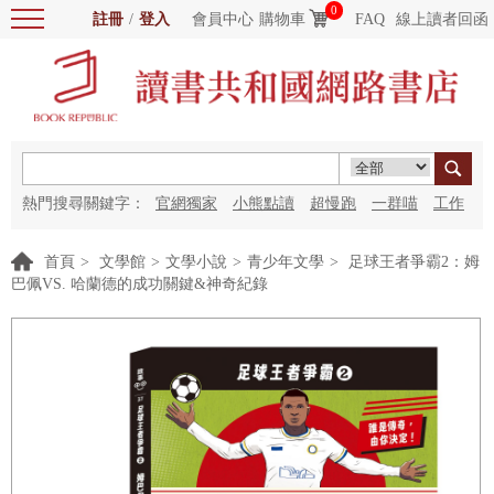
0
註冊
/
登入
會員中心
購物車
FAQ
線上讀者回函
熱門搜尋關鍵字：
官網獨家
小熊點讀
超慢跑
一群喵
工作
細胞
海洋圖書館
紅花
首頁
>
文學館
>
文學小說
>
青少年文學
>
足球王者爭霸2：姆
巴佩VS. 哈蘭德的成功關鍵&神奇紀錄