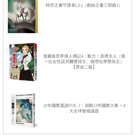
時空之書守護者(上)（創始之書三部曲1）
漫畫版世界偉人傳記4：毅力！居禮夫人（第
一位女性諾貝爾獎得主、物理化學雙得主）
【燙金二版】
少年國際選讀VOL.2：洞觀12件國際大事 × 4
大全球發燒議題