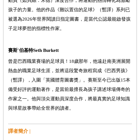
動員（如貝絲．米德）深度合作，將運動的熱情轉化為激勵
孩子的力量。他的作品《難以置信的足球》（暫譯）系列已
被選為2026年世界閱讀日指定圖書，是當代公認最能啟發孩
子足球夢想的指標性作家。
賽斯˙伯基特
Seth Burkett
曾是巴西職業賽場的足球員！18歲那年，他遠赴南美洲展開
熱血的職業足球生涯，並將這段驚奇旅程寫成《巴西男孩》
（暫譯），入圍「英國體育圖書獎」。賽斯至今已出版15本
備受好評的運動著作，是當前最擅長為孩子講述球場傳奇的
作家之一。他與頂尖運動員深度合作，將最真實的足球知識
與球星故事帶給全世界的讀者。
譯者簡介 |