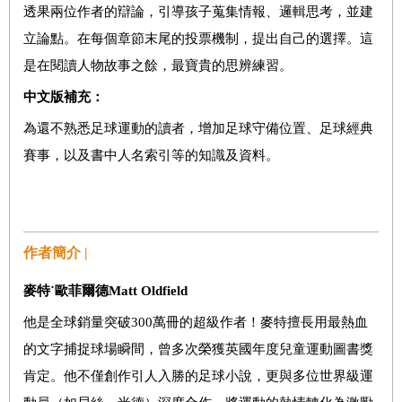
透果兩位作者的辯論，引導孩子蒐集情報、邏輯思考，並建
立論點。在每個章節末尾的投票機制，提出自己的選擇。這
是在閱讀人物故事之餘，最寶貴的思辨練習。
中文版補充：
為還不熟悉足球運動的讀者，增加足球守備位置、足球經典
賽事，以及書中人名索引等的知識及資料。
作者簡介 |
麥特˙歐菲爾德
Matt Oldfield
他是全球銷量突破300萬冊的超級作者！麥特擅長用最熱血
的文字捕捉球場瞬間，曾多次榮獲英國年度兒童運動圖書獎
肯定。他不僅創作引人入勝的足球小說，更與多位世界級運