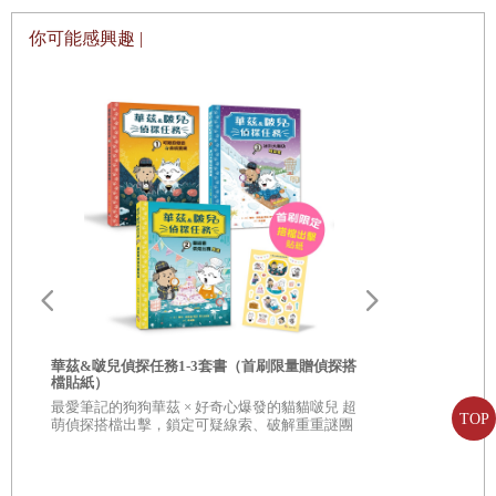
當他們第一次遇到彼此
你可能感興趣 |
數據
什麼是足球數據？
場上數據表現？
個人成就
團隊數據
對足球的影響與貢獻
怎樣算貢獻？
球隊層面
華茲&啵兒偵探任務1-3套書（首刷限量贈偵探搭
國家隊層面
足球王者爭霸
檔貼紙）
神奇紀錄
最愛筆記的狗狗華茲 × 好奇心爆發的貓貓啵兒 超
足球運動本身
姆巴佩vs. 
TOP
萌偵探搭檔出擊，鎖定可疑線索、破解重重謎團
受矚目的雙
終場總結
重點回顧與最後評分