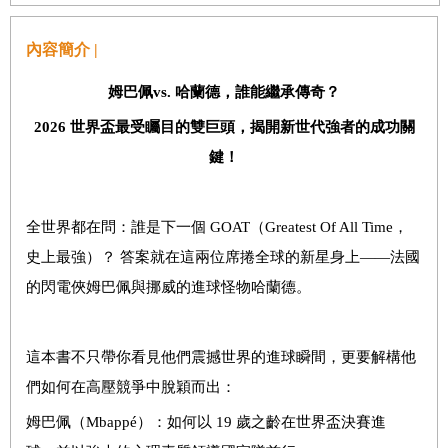
內容簡介 |
姆巴佩
vs.
哈蘭德，誰能繼承傳奇？
2026
世界盃最受矚目的雙巨頭，揭開新世代強者的成功關
鍵！
全世界都在問：誰是下一個 GOAT（Greatest Of All Time，
史上最強）？ 答案就在這兩位席捲全球的新星身上——法國
的閃電俠姆巴佩與挪威的進球怪物哈蘭德。
這本書不只帶你看見他們震撼世界的進球瞬間，更要解構他
們如何在高壓競爭中脫穎而出：
姆巴佩（Mbappé）：如何以 19 歲之齡在世界盃決賽進