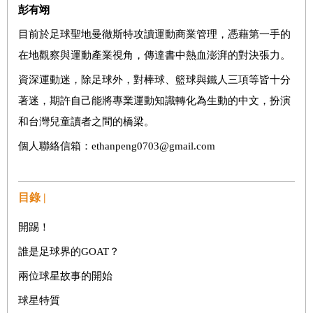
彭有翊
目前於足球聖地曼徹斯特攻讀運動商業管理，憑藉第一手的
在地觀察與運動產業視角，傳達書中熱血澎湃的對決張力。
資深運動迷，除足球外，對棒球、籃球與鐵人三項等皆十分
著迷，期許自己能將專業運動知識轉化為生動的中文，扮演
和台灣兒童讀者之間的橋梁。
個人聯絡信箱：ethanpeng0703@gmail.com
目錄 |
開踢！
誰是足球界的GOAT？
兩位球星故事的開始
球星特質