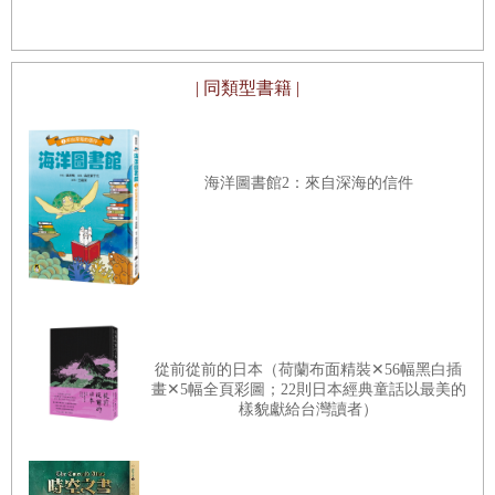
兩位球星生涯中的經典時刻
足球界的評價
| 同類型書籍 |
票選你心目中的GOAT
告訴你更多
海洋圖書館2：來自深海的信件
從前從前的日本（荷蘭布面精裝✕56幅黑白插
畫✕5幅全頁彩圖；22則日本經典童話以最美的
樣貌獻給台灣讀者）