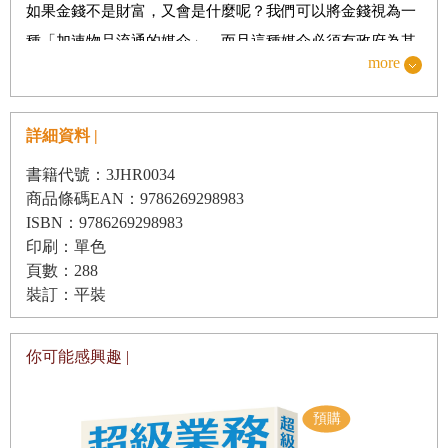
如果金錢不是財富，又會是什麼呢？我們可以將金錢視為一
13／物以稀為貴，打造自己的獨特性
種「加速物品流通的媒介」，而且這種媒介必須有政府為其
14／從創造價值，到透過影響力變現
more
背書，否則它就是一張張無人理睬的廢紙。
15／多方思考，擺脫慣性思考邏輯
那麼，什麼是財富呢？簡單來說，財富包含了能增值的資產
16／不盲目跟風，學會獨立思考
詳細資料 |
（如增值潛力強的房地產），以及那些能持續創造價值的生
產工具與資本（即所謂的原材料）。我們可以將財富視為
書籍代號：3JHR0034
戰略三：內建致富引擎，讓個人能力成為高增值資產
「能創造被動收入的財產」。而所謂的被動收入，是指即使
商品條碼EAN：9786269298983
ISBN：9786269298983
17／提升專業技能，讓自己成為產業專家
不直接參與工作也能得到的收入，諸如版稅、企業分紅、租
印刷：單色
金等。
18／終身學習，打造不對稱的競爭優勢
頁數：288
那麼，該怎麼做才能獲得財富呢？對於一般人而言，主要可
裝訂：平裝
19／高效工作，創造超越常人的價值
以透過以下兩種方式獲得財富：
20／重視溝通，團隊合作更順暢
第一種方式是買入，也就是購買資產或對外投資。
你可能感興趣 |
投資能夠
21／培養跨界能力，增強核心競爭力
持續創造「被動收入」的產品，或是投資有發展潛力的公
22／擴張視野邊界，以全面深度思考登峰制勝
司、基金、債券、房地產，甚至是掌握趨勢創業，讓手中的
23／人脈即錢脈，解構高階獲利的關鍵連結
錢生出更多的錢，從而獲得更多可以自由支配的財富。像是