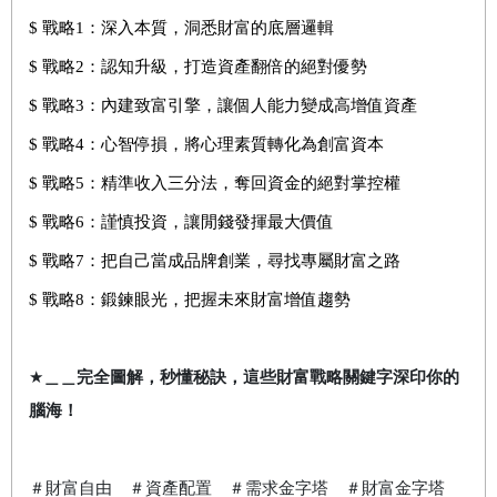
$ 戰略1：深入本質，洞悉財富的底層邏輯
$ 戰略2：認知升級，打造資產翻倍的絕對優勢
$ 戰略3：內建致富引擎，讓個人能力變成高增值資產
$ 戰略4：心智停損，將心理素質轉化為創富資本
$ 戰略5：精準收入三分法，奪回資金的絕對掌控權
$ 戰略6：謹慎投資，讓閒錢發揮最大價值
$ 戰略7：把自己當成品牌創業，尋找專屬財富之路
$ 戰略8：鍛鍊眼光，把握未來財富增值趨勢
★
＿＿完全圖解，秒懂秘訣，這些財富戰略關鍵字深印你的
腦海！
＃財富自由 ＃資產配置 ＃需求金字塔 ＃財富金字塔