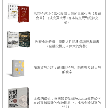
●
看透本質：
金錢只是貶值的符號，能產生被動收入的資產
才是真正財富
巴菲特與16位當代投資大師的贏家心法【典藏
戰略五：精準理財，奪回資金的絕對掌控權
套書】（波克夏大學+從本能交易到紀律交
●雙向獲取：透過買入能生錢的資產、創造全新價值，將工
易）
35／掌握收入三分法，徹底管理現有資金
具轉為財富
36／勇敢斜槓，利用時間建構多元收入矩陣
●
打破守財：
讓金錢流動並投資自我，利用高價值資產跑贏
37／定期記帳，遠離隱形消費的陷阱
剖視金融投機，避開人性陷阱必讀經典套書
通膨
（金融投機史＋偉大的貪婪）
38／量入為出，在消費主義時代重塑財富邊界
--------------------------------------------
39／節約悖論，盲目節儉可能落入財富陷阱
40／資源最優化，貨比三家管理資產
加密貨幣之謎：解開比特幣、狗狗幣及以太幣
8
／什麼是真正的財富自由？
的秘辛
41／理性借貸，遠離債務旋渦
42／做好養老規畫，開啟未來財富之路
一提起財富自由，很多人想到的是：擁有大量金錢，從此高
枕無憂，想吃什麼就吃什麼，駕駛想開的豪車，住在想居住
金錢的價值：英國知名投資Podcaster教你如何
戰略六：戰略投資，建構資產增值的決策防線
的豪宅。其實，這是誤解了財富自由，只得其皮毛，不見其
在越來越複雜的金融世界中，找出創造財富的
法則。