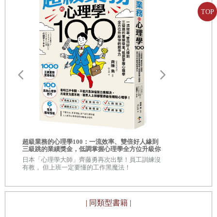
24／與成功者建立深層連結，獲取高階競爭資源
TOP
購買房屋再出租給有需求的人，賺取源源不斷的租金；購買
25／打造個人品牌，提升個人影響力
發展潛力較大的公司所發行的股票，分享公司發展紅利，獲
得持續分紅；購買長期國債，享受發展成果，獲得穩定可觀
26／善用吸引力法則，讓夢想成為現實
的利息等等。
路
第二種方式是創造，也就是創造全新價值來獲取利益。
譬如
戰略四：心智資產化，將心理素質轉化為創富資本
透過投資創業；透過生產熱銷產品或提供創新服務，獲得源
27／重塑積極心智，在挑戰中精準獵取成功
源不斷的收益；透過寫作創造並出版，賺取豐厚的版稅；透
28／培養財富自信，打造豐富的內心資產
過投資自己，不斷提升自身知識和技術。只有終身學習，我
29／擺脫金錢負疚感，驅動財富吸引力
你的人生需要
們的知識體系才能持續革新，也才能跟上產業和時代的發展
相的商業洞察
超級業務的心理學100：一流效率、雙倍好人緣到
自己！
30／以長期主義布局，以定力換取財富位階
步伐，站在最前線創造更大的價值，獲得更豐厚的財富。
三級跳的業績獎金，低調掌握心理學全方位升級你
\\超過 30,
的競爭力
的商學院教
日本「心理學大師」齊藤勇再次出擊！員工訓練沒
31／以謙卑姿態，構築永續的財富版圖
金錢雖然不是財富，卻是獲得財富的工具。
有教， 但上班一定要懂的工作黑魔法！
32／克服財富焦慮，保持理性與冷靜
有智慧的人，永遠懂得如何利用金錢創造更多高價值的資
產，再利用這些資產讓手中的金錢跑贏通膨。
33／心智止損，拒絕為歷史成本支付利息
| 同類型書籍 |
--------------------------------------------
34／拒絕精神內耗，將心智負債轉為創富原動力