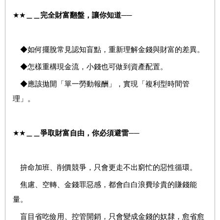
★★
＿＿完全財富翻盤，讓你知道
──
◆如何擺脫常見認知盲點，重新理解金錢與財富的差異。
◆怎樣重構現金流，小錢也可做到資產配置。
◆應該拋開「單一勞動報酬」，實現「複利型時間管
理」。
★★
＿＿
爭取財富自由，你必須避雷
──
拚命加班、削價競爭，只會更走不出窮忙的惡性循環。
焦慮、空轉、金錢罪惡感，都會白白浪費珍貴的賺錢能
量。
盲目省吃儉用、控管開銷，只會變成金錢的奴隸，愈省愈