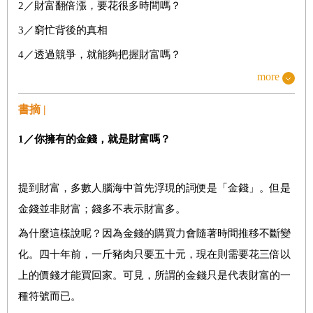
2／財富翻倍漲，要花很多時間嗎？
3／窮忙背後的真相
4／透過競爭，就能夠把握財富嗎？
more
5／培養創富者視角
6／如何在現有能力下使財富最大化？
書摘 |
7／從滿足需求到獲取更多財富
1
／你擁有的金錢，就是財富嗎？
8／什麼是真正的財富自由？
9／我們離財富自由到底有多遠？
提到財富，多數人腦海中首先浮現的詞便是「金錢」。但是
金錢並非財富；錢多不表示財富多。
戰略二：認知升級，打造資產翻倍的絕對優勢
為什麼這樣說呢？因為金錢的購買力會隨著時間推移不斷變
10／改變思考方式，不做「負翁」當富翁
化。四十年前，一斤豬肉只要五十元，現在則需要花三倍以
11／時間的價值遠大於金錢的價值
上的價錢才能買回家。可見，所謂的金錢只是代表財富的一
種符號而已。
12／善用複利，讓財富如滾雪球般增長