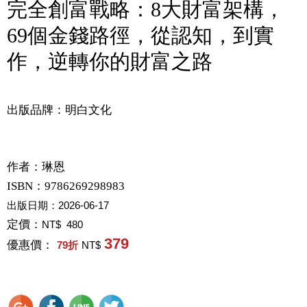
完全創富戰略：8大財富架構，
69個金錢路徑，從認知，到實
作，逆轉你的財富之路
出版品牌：明白文化
作者：
琳恩
ISBN：9786269298983
出版日期：
2026-06-17
定價：
NT$ 480
379
優惠價：
79
折
NT$