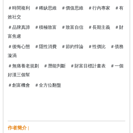
＃時間複利 ＃稀缺思維 ＃價值思維 ＃行內專家 ＃有
效社交
＃品牌真諦 ＃積極致富 ＃致富自信 ＃長期主義 ＃財
富焦慮
＃後悔心態 ＃隱性消費 ＃節約悖論 ＃性價比 ＃債務
漩渦
＃無痛養老規劃 ＃潛能判斷 ＃財富目標計畫表 ＃一個
好漢三個幫
＃創富機會 ＃全方位翻盤
作者簡介 |