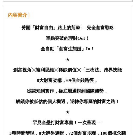
內容簡介 |
劈開「財富自由」路上的荊棘──完全創富戰略
單點突破的理財
Out
！
全自動「創富生態鏈」
In
！
★
創富視角╳複利思維╳稀缺價值╳「三樹法」跨界技能
8
大財富架構，
69
個金錢路徑，
從認知到實作，從底層邏輯到國際趨勢，
解鎖你被低估的個人機遇，逆轉你專屬的財富之路！
★
罕見全壘打財富專書！一次呈現──
3
種時間變現，
8
大翻盤邏輯，
72
個創富步驟，
108
個概念翻