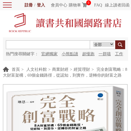
0
註冊
/
登入
會員中心
購物車
FAQ
線上讀者回函
熱門搜尋關鍵字：
官網獨家
小熊點讀
超慢跑
一群喵
工作
細胞
海洋圖書館
紅花
首頁
>
人文社科館
>
商業財經
>
經貿理財
>
完全創富戰略：8
大財富架構，69個金錢路徑，從認知，到實作，逆轉你的財富之路