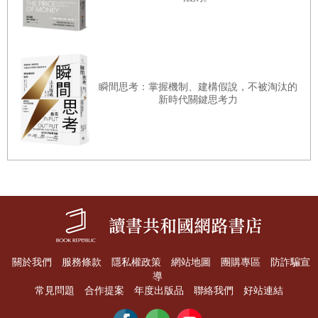
43／精算投資紅線，平衡安全、流動與收益
本質。
44／價值投資，一場認知與耐心的對抗賽
什麼是財富自由？每個人可能對此有各自的定義，但簡單來
說，財富自由就是一個人可以自由支配自己的時間，能去任
45／明確資產配置，分散風險才能穩健增值
何想去的地方。由此可見，財富自由並非是單純的金錢自
46／審視機會成本，讓投資科學化
瞬間思考：掌握機制、建構假說，不被淘汰的
由，而是金錢、時間和空間的全面自由。
新時代關鍵思考力
47／啟動歸零思維，擺脫投資沉沒成本
48／評斷內在價值，站穩股票投資標準
財富自由的基礎：金錢自由
49／建立科學停利機制，奪回獲利的主動權
金錢自由是財富自由的基礎，讓追求美好生活成為可能。經
50／財富防禦資產，黃金投資的避險與配置
濟學家海耶克（Friedrich von Hayek）曾說：「金錢是人類
51／透過保險守護當下資產，避免未知風險侵蝕
所發明的最偉大自由工具之一。」因為一旦我們掌握了足夠
的金錢，便可以自由地按照自己的意願設計生活、改變生
戰略七：創業槓桿，以資源調度重構獲利賽道
活、享受生活。
關於我們
服務條款
隱私權政策
網站地圖
團購專區
防詐騙宣
52／將「不舒適感」兌現為創富潛能
就個人而言，金錢自由可以分為以下四個層次：
導
常見問題
合作提案
年度出版品
聯絡我們
好站連結
53／標定目標、落實計畫，建構創富願景
①
菜市場自由。
走進菜市場，想買哪種菜就買哪種菜，好看