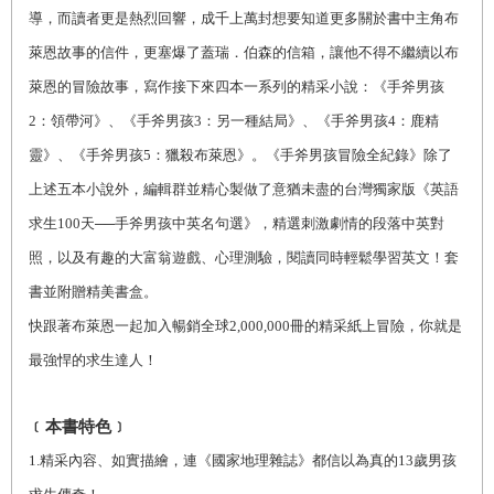
導，而讀者更是熱烈回響，成千上萬封想要知道更多關於書中主角布
萊恩故事的信件，更塞爆了蓋瑞．伯森的信箱，讓他不得不繼續以布
萊恩的冒險故事，寫作接下來四本一系列的精采小說：《手斧男孩
2：領帶河》、《手斧男孩3：另一種結局》、《手斧男孩4：鹿精
靈》、《手斧男孩5：獵殺布萊恩》。《手斧男孩冒險全紀錄》除了
上述五本小說外，編輯群並精心製做了意猶未盡的台灣獨家版《英語
求生100天──手斧男孩中英名句選》，精選刺激劇情的段落中英對
照，以及有趣的大富翁遊戲、心理測驗，閱讀同時輕鬆學習英文！套
書並附贈精美書盒。
快跟著布萊恩一起加入暢銷全球2,000,000冊的精采紙上冒險，你就是
最強悍的求生達人！
﹝本書特色﹞
1.
精采內容、如實描繪，連《國家地理雜誌》都信以為真的13歲男孩