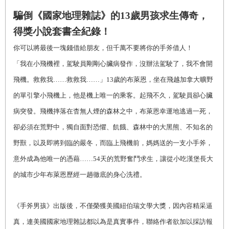
騙倒《國家地理雜誌》的13歲男孩求生傳奇，
得獎小說套書全紀錄！
你可以將最後一塊錢借給朋友，但千萬不要將你的手斧借人！
「我在小飛機裡，駕駛員剛剛心臟病發作，沒辦法駕駛了，我不會開
飛機。救救我……救救我……」13歲的布萊恩，坐在飛越加拿大曠野
的單引擎小飛機上，他是機上唯一的乘客。起飛不久，駕駛員卻心臟
病突發。飛機摔落在杳無人煙的森林之中，布萊恩幸運地逃過一死，
卻必須在荒野中，獨自面對恐懼、飢餓、森林中的大黑熊、不知名的
野獸，以及即將到臨的嚴冬，而臨上飛機前，媽媽送的一支小手斧，
意外成為他唯一的憑藉……54天的荒野奮鬥求生，讓從小吃漢堡長大
的城市少年布萊恩歷經一趟徹底的身心洗禮。
《手斧男孩》出版後，不僅榮獲美國紐伯瑞文學大獎，因內容精采逼
真，連美國國家地理雜誌都以為是真實事件，聯絡作者欲加以採訪報