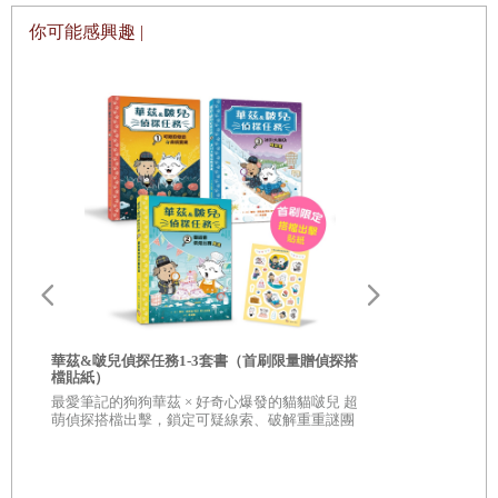
你可能感興趣 |
華茲&啵兒偵探任務1-3套書（首刷限量贈偵探搭
足球王者爭霸
檔貼紙）
神奇紀錄
最愛筆記的狗狗華茲 × 好奇心爆發的貓貓啵兒 超
姆巴佩vs. 
萌偵探搭檔出擊，鎖定可疑線索、破解重重謎團
受矚目的雙