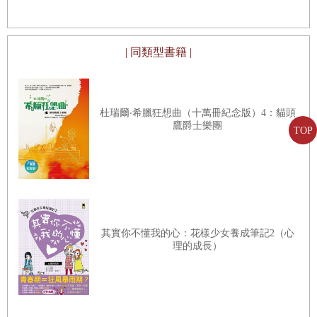
| 同類型書籍 |
杜瑞爾‧希臘狂想曲（十萬冊紀念版）4：貓頭
鷹爵士樂團
TOP
其實你不懂我的心：花樣少女養成筆記2（心
理的成長）