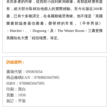
名而多產的作家，從西部小說到家用維修，各類題材應有盡
有，絕大部分取材自他個人的實際經驗。至今出版近200本
書，已有十多種譯文，在各國都備受青睞。他不僅是「美國
圖書館協會最佳圖書」榮譽榜的常客，《手斧男孩》
﹙Hatchet﹚、﹙Dogsong﹚及﹙The Winter Room﹚三書更獲
美國知名大獎「紐伯瑞獎」肯定。
詳細資料 |
書籍代號：0N003034
商品條碼EAN：9789865947095
ISBN：9789865947095
印刷：黑白
頁數：1056
裝訂：平裝