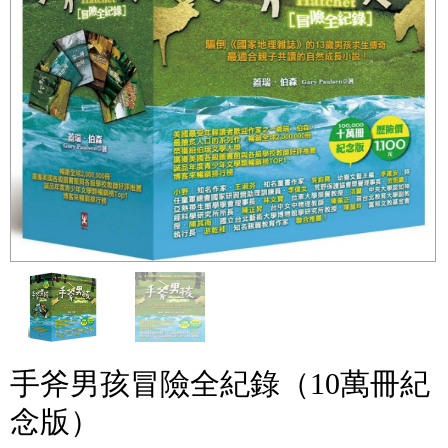
手斧男孩冒險全紀錄（10萬冊紀
念版）