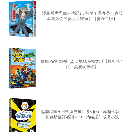
漫畫版世界偉人傳記2：熱情！貝多芬（克服
耳聾殘疾的偉大音樂家）【燙金二版】
放屁恐龍偵探蛙(2)：地球停轉之謎【真相憋不
住．臭屁玩推理】
骷髏謎團✦《金魚男孩》系列(3)：泰晤士報、
柯克斯書評盛讚－SEL情緒認知成長小說