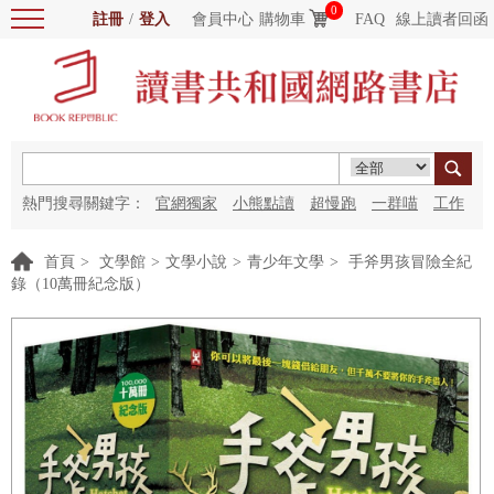
0
註冊
/
登入
會員中心
購物車
FAQ
線上讀者回函
熱門搜尋關鍵字：
官網獨家
小熊點讀
超慢跑
一群喵
工作
細胞
海洋圖書館
紅花
首頁
>
文學館
>
文學小說
>
青少年文學
>
手斧男孩冒險全紀
錄（10萬冊紀念版）