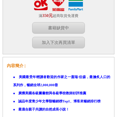
350元
滿
超商取貨免運費
書籍缺貨中
加入下次再買清單
內容簡介 |
●
美國最受年輕讀者歡迎的作家之一蓋瑞‧伯森，最膾炙人口的
系列作，暢銷全球
2,000,000
冊
●
廣獲美國各級圖書館與各級學校教師好評推薦
●
誠品年度青少年文學類暢銷榜
Top1
、博客來暢銷排行榜
●
最適合親子共讀的自然成長小說！