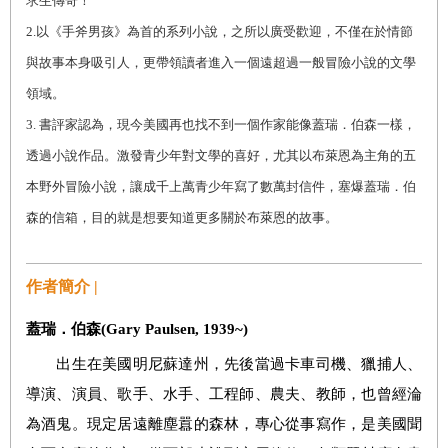
求生傳奇！
2.
以《手斧男孩》為首的系列小說，之所以廣受歡迎，不僅在於情節
與故事本身吸引人，更帶領讀者進入一個遠超過一般冒險小說的文學
領域。
3.
書評家認為，現今美國再也找不到一個作家能像蓋瑞．伯森一樣，
透過小說作品。激發青少年對文學的喜好，尤其以布萊恩為主角的五
本野外冒險小說，讓成千上萬青少年寫了數萬封信件，塞爆蓋瑞．伯
森的信箱，目的就是想要知道更多關於布萊恩的故事。
作者簡介 |
蓋瑞．伯森(Gary Paulsen, 1939~)
出生在美國明尼蘇達州，先後當過卡車司機、獵捕人、
導演、演員、歌手、水手、工程師、農夫、教師，也曾經淪
為酒鬼。現定居遠離塵囂的森林，專心從事寫作，是美國聞