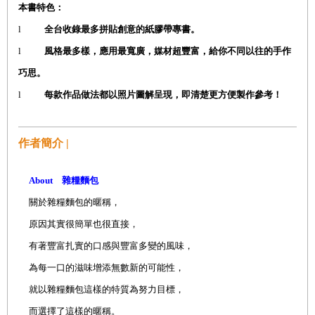
本書特色：
l
全台收錄最多拼貼創意的紙膠帶專書。
l
風格最多樣，應用最寬廣，媒材超豐富，給你不同以往的手作
巧思。
l
每款作品做法都以照片圖解呈現，即清楚更方便製作參考！
作者簡介 |
About
雜糧麵包
關於雜糧麵包的暱稱，
原因其實很簡單也很直接，
有著豐富扎實的口感與豐富多變的風味，
為每一口的滋味增添無數新的可能性，
就以雜糧麵包這樣的特質為努力目標，
而選擇了這樣的暱稱。