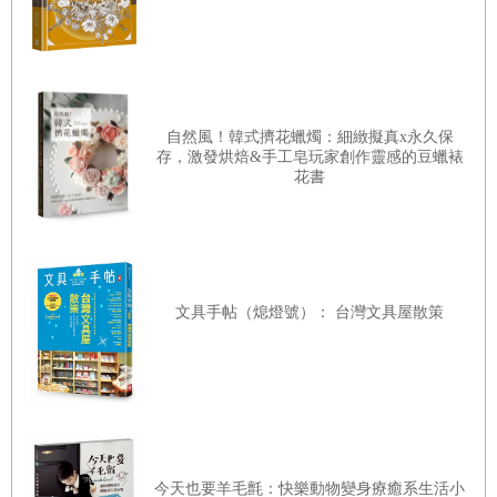
自然風！韓式擠花蠟燭：細緻擬真x永久保
存，激發烘焙&手工皂玩家創作靈感的豆蠟裱
花書
文具手帖（熄燈號）： 台灣文具屋散策
今天也要羊毛氈：快樂動物變身療癒系生活小