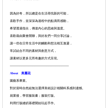
因為好奇，所以總是在生活尋找新的可能，
喜歡手作，並深深為過程中的點滴而感動，
希望透過指尖，傳達內心的思緒與溫度。
喜歡藉由聚會閒聊，與好友們一同分享討論，
讓一些在日常生活中的觸動和想法相互激盪，
常試結合不同的素材與創意方式，
讓素材以更多元而有趣的方式呈現。
-------------------------------------------------------------
About 美麗花
園藝系畢業。
對於當時自然組無法選擇美術設計相關科系感到遺憾。
就業後，學習服裝畫；服裝打版。
利用打版縫紉基礎開始玩起手作。