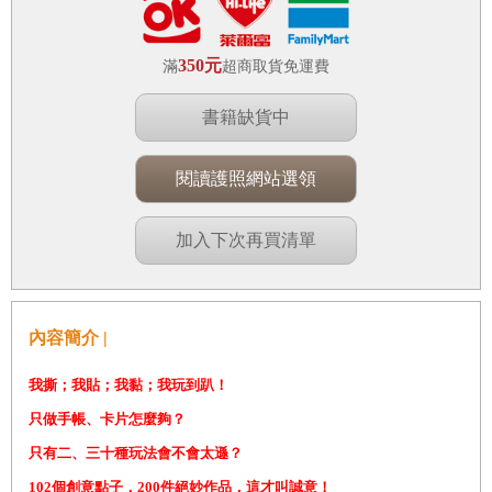
350元
滿
超商取貨免運費
書籍缺貨中
閱讀護照網站選領
加入下次再買清單
內容簡介 |
我撕；我貼；我黏；我玩到趴！
只做手帳、卡片怎麼夠？
只有二、三十種玩法會不會太遜？
102
個創意點子，200件絕妙作品，這才叫誠意！