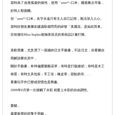
當時為了改善孤僻的個性，使用「zero*=口米」擺過幾次市集，
好與人類接觸。
但「zero*=口米」名字永遠只有主人自己記得，無法深入人心。
當時好朋友兼攤友建議取個閃亮的綽號「美麗花」是如此而來。
目前擔任Miss Sophie寵物美容店的美術設計兼打雜。
喜歡買書，尤其買了一面牆的日文手藝書，不諳日文，但看圖自
我解說樂在其中，
關於手藝書，有時偏愛園藝花草；有時是打版縫紉；有時是木工
佈置；有時文具包裝；手工皂；橡皮章；甜點烘培……
看書玩手作已變成習慣也是興趣。
2009年9月第一次接觸了水彩 就愛上水彩的自由調性。
愛貓，
最愛家裡的四隻不乖貓，