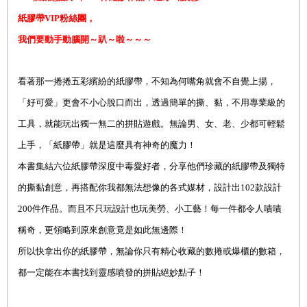
紙膠帶VIP粉絲團，
我們要動手動腦開～趴～啦～～～
看著那一捲捲五彩繽紛的紙膠帶，不知為何嘴角就會不自覺上揚，
「好可愛」更會不小心脫口而出，透過簡單的撕、黏，不用專業級的
工具，就能玩出獨一無二的拼貼遊戲。無論男、女、老、少都可輕鬆
上手，「紙膠帶」就是這麼具有神奇的魔力！
本書集結六位紙膠帶深度中毒愛好者，分享他們珍藏的紙膠帶及獨特
的撕黏創意，再搭配你我都無法想像的各式媒材，設計出102款設計
200件作品。而且不只玩設計也玩美勞、小工藝！每一件都令人嘖嘖
稱奇，更領略到原來創意竟是如此無邊際！
所以快拿出你的紙膠帶，無論你只有精心收藏的數捲或爆櫃的數箱，
都一定能在本書找到靈感噴發的拼貼絕妙點子！