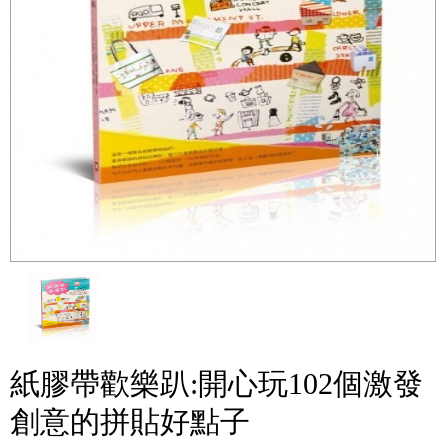
紙膠帶歡樂趴:開心玩102個激發
創意的拼貼好點子