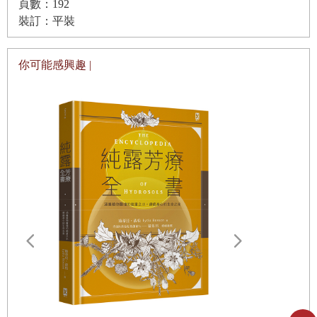
頁數：192
裝訂：平裝
你可能感興趣 |
孟孟的好好
藥、食材、香
提案
東塗西抹，
肌膚最知道