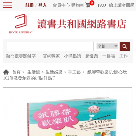
0
註冊
/
登入
會員中心
購物車
FAQ
線上讀者回函
熱門搜尋關鍵字：
官網獨家
小熊點讀
超慢跑
一群喵
工作
細胞
海洋圖書館
紅花
首頁
>
生活館
>
生活娛樂
>
手工藝
>
紙膠帶歡樂趴:開心玩
102個激發創意的拼貼好點子