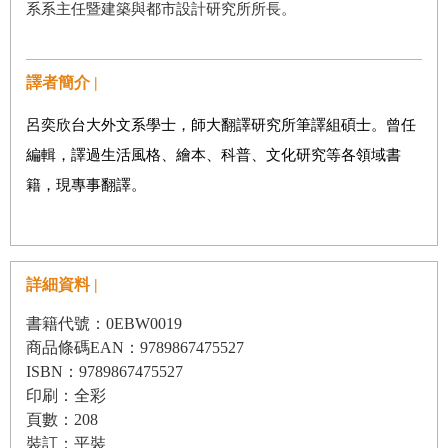
系系主任暨建築與都市設計研究所所長。
譯者簡介 |
呂奕欣台大外文系學士，師大翻譯研究所筆譯組碩士。曾任
編輯，譯過生活風格、繪本、科普、文化研究等各領域書
籍，現專事翻譯。
詳細資料 |
書籍代號：0EBW0019
商品條碼EAN：9789867475527
ISBN：9789867475527
印刷：全彩
頁數：208
裝訂：平裝