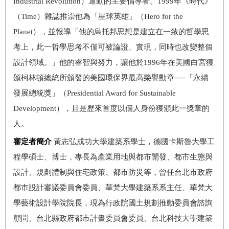
Industrial Revolution）運動的主要倡導者。1999年《時代》
（Time）雜誌推崇他為「星球英雄」（Hero for the
Planet），並報導「他的烏托邦思想是建立在一致的哲學思
考上，此一哲學思考不僅可被論證、實現，同時也改變整個
設計領域。」他的睿智與努力，讓他於1996年在美國白宮獲
頒柯林頓總統所頒發的美國環保界最高榮譽勳章──「永續
發展總統獎」（Presidential Award for Sustainable
Development），且是歷來首度以個人身份獲頒此一獎章的
人。
審定者簡介
黃志弘成功大學建築系學士，德國卡斯魯大學工
程學碩士、博士，專長為產業用地與都市開發、都市生態與
設計、規劃體制與住宅政策、都市防災等，曾任台北市政府
都市設計審議委員會委員、華梵大學建築系系主任、華梵大
學藝術設計學院院長，現為行政院國土規劃推動委員會諮詢
顧問、台北縣政府都市計畫委員會委員、台北科技大學建築