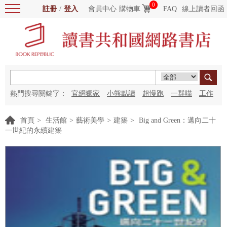
0
註冊
/
登入
會員中心
購物車
FAQ
線上讀者回函
熱門搜尋關鍵字：
官網獨家
小熊點讀
超慢跑
一群喵
工作
細胞
海洋圖書館
紅花
首頁
>
生活館
>
藝術美學
>
建築
>
Big and Green：邁向二十
一世紀的永續建築