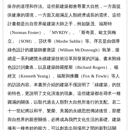
保存的道理和作法。這些新建築都會尊重大自然，一方面提
供健康的環境，一方面又能滿足人類經濟成長的需求。這些
計畫都是出自世界級建築大師之手，例如阪茂、福斯特
（Norman Foster）、「MVRDV」、「斯奇莫、歐文與梅
立」（SOM）、莎伏蒂（Moshe Safdie）等。序言是由倡導
綠色設計的建築師麥唐諾（William McDonough）執筆，接
續是一系列總覽永續建築技術沿革與發展的評論。書末附綠
色設計詞彙表，以及建築師羅傑斯（Richard Rogers）、楊
經文（Kenneth Yeang）、福斯與佛爾（Fox & Fowle）等人
的訪談內容。本書所介紹的建築不僅說明了「綠建築」的技
術特色，更說明了文化演進的現象。這些建築都在尋求一種
圓滿的關係，以取代過去人類對大自然所進行的支配。若二
十一世紀將以和平、繁榮、美麗的永續思想傳諸後世，那麼
與自然界的親密關係，必將成為我們文化生活的基礎。建築
擁有一種奇妙的能力，可以創造出與場所之間的新對話關