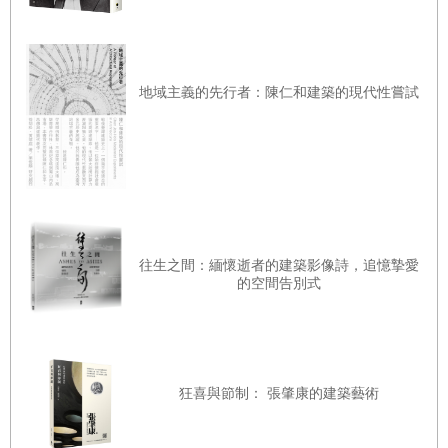
地域主義的先行者：陳仁和建築的現代性嘗試
往生之間：緬懷逝者的建築影像詩，追憶摯愛
的空間告別式
狂喜與節制： 張肇康的建築藝術