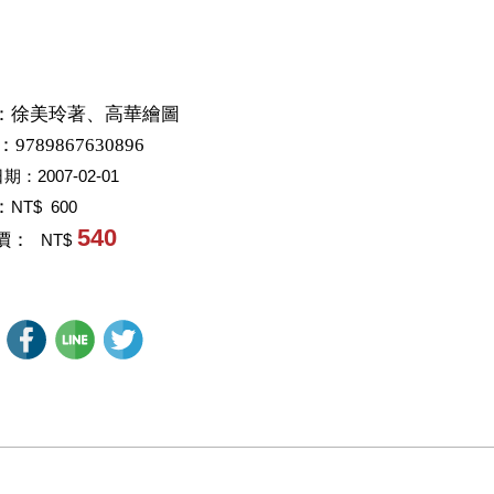
：
徐美玲著、高華繪圖
：9789867630896
日期：
2007-02-01
：
NT$ 600
540
價：
NT$