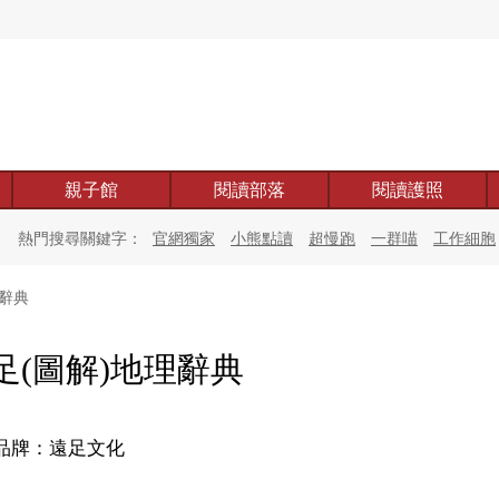
親子館
閱讀部落
閱讀護照
熱門搜尋關鍵字：
官網獨家
小熊點讀
超慢跑
一群喵
工作細胞
理辭典
足(圖解)地理辭典
品牌：遠足文化