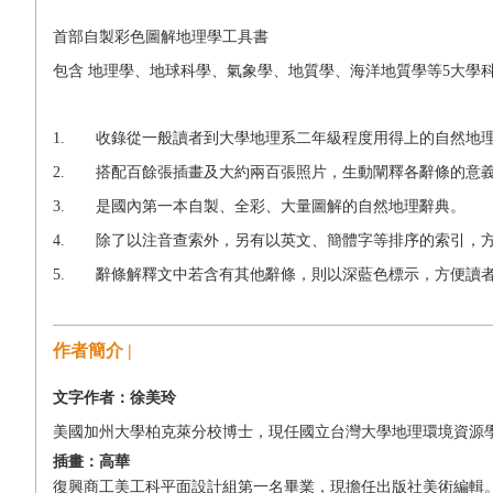
首部自製彩色圖解地理學工具書
包含 地理學、地球科學、氣象學、地質學、海洋地質學等5大學
1. 收錄從一般讀者到大學地理系二年級程度用得上的自然地
2. 搭配百餘張插畫及大約兩百張照片，生動闡釋各辭條的意
3. 是國內第一本自製、全彩、大量圖解的自然地理辭典。
4. 除了以注音查索外，另有以英文、簡體字等排序的索引，
5. 辭條解釋文中若含有其他辭條，則以深藍色標示，方便讀
作者簡介 |
文字作者：徐美玲
美國加州大學柏克萊分校博士，現任國立台灣大學地理環境資源
插畫：高華
復興商工美工科平面設計組第一名畢業，現擔任出版社美術編輯