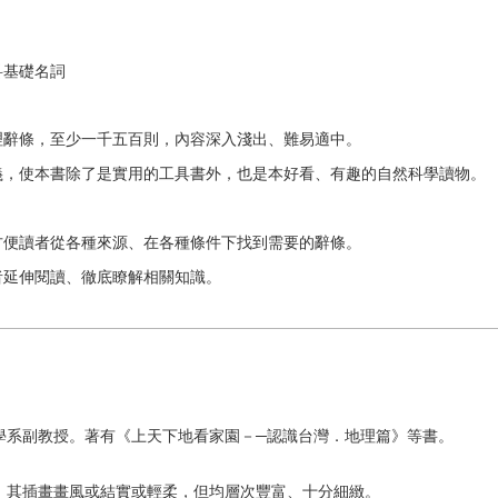
科基礎名詞
理辭條，至少一千五百則，內容深入淺出、難易適中。
義，使本書除了是實用的工具書外，也是本好看、有趣的自然科學讀物。
方便讀者從各種來源、在各種條件下找到需要的辭條。
者延伸閱讀、徹底瞭解相關知識。
學系副教授。著有《上天下地看家園－─認識台灣．地理篇》等書。
。其插畫畫風或結實或輕柔，但均層次豐富、十分細緻。