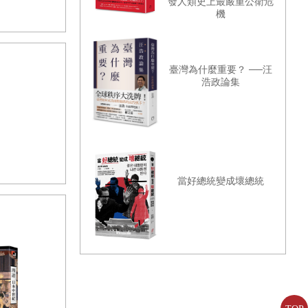
發人類史上最嚴重公衛危
機
臺灣為什麼重要？ ──汪
浩政論集
當好總統變成壞總統