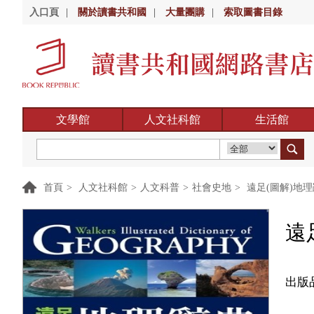
入口頁
|
關於讀書共和國
|
大量團購
|
索取圖書目錄
文學館
人文社科館
生活館
首頁
>
人文社科館
>
人文科普
>
社會史地
>
遠足(圖解)地
遠
出版