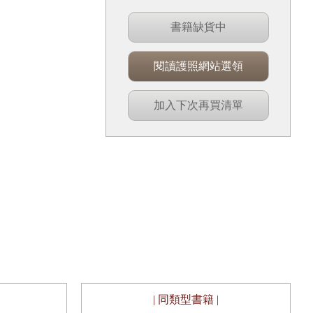
書籍缺貨中
閱讀護照網站選領
加入下次再買清單
| 同類型書籍 |