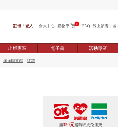
0
註冊
/
登入
會員中心
購物車
FAQ
線上讀者回函
出版專區
電子書
活動專區
海洋圖書館
紅花
350元
滿
超商取貨免運費