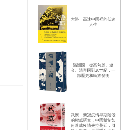
大路：高速中國裡的低速
人生
滿洲國：從高句麗、遼
金、清帝國到20世紀，一
部歷史和民族發明
武漢：新冠疫情早期階段
的權威研究，中國體制如
何造成疫情失控蔓延，引