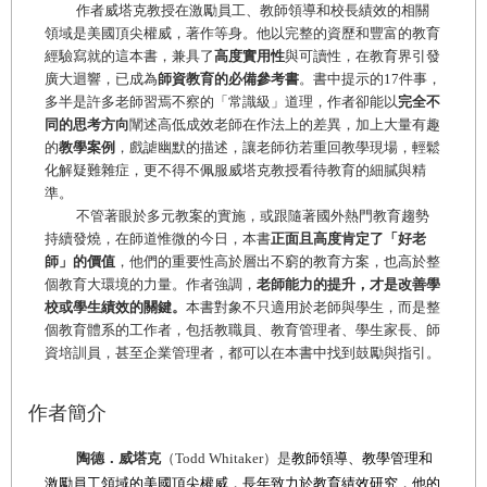
作者威塔克教授在激勵員工、教師領導和校長績效的相關
領域是美國頂尖權威，著作等身。他以完整的資歷和豐富的教育
經驗寫就的這本書，兼具了
高度實用性
與可讀性，在教育界引發
廣大迴響，已成為
師資教育的必備參考書
。
書中提示的17件事，
多半是許多老師習焉不察的「常識級」道理，作者卻能以
完全不
同的思考方向
闡述高低成效老師在作法上的差異，加上大
量有趣
的
教學案例
，戲謔幽默的描述，讓老師彷若重回教學現場，輕鬆
化解疑難雜症，更不得不佩服威塔克教授看待教育的細膩與精
準。
不管著眼於多元教案的實施，或跟隨著國外熱門教育趨勢
持續發燒，
在師道惟微的今日，本書
正面且高度肯定了「好老
師」的價值
，他們的重要性高於層出不窮的教育方案，也高於整
個教育大環境的力量。作者強調，
老師能力的提升，才是
改善學
校或學生績效的關鍵。
本書對象不只適用於老師與學生，而是整
個教育體系的工作者，包括教職員、教育管理者、學生家長、師
資培訓員，甚至企業管理者，都可以在本書中找到鼓勵與指引。
作者簡介
陶德．威塔克
（Todd Whitaker）是
教師領導、教學管理和
激勵員工領域的美國頂尖權威，長年致力於教育績效研究，他的