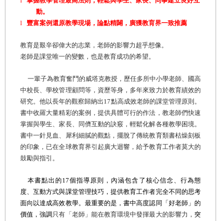
l
掌握教學管理最高法則，輕鬆與學生、家長、同事建立良好互
動。
l
豐富案例還原教學現場，論點精闢，廣獲教育界一致推薦
教育是艱辛卻偉大的志業，老師的影響力超乎想像。
老師是課堂唯一的變數，也是教育成功的希望。
一輩子為教育奮鬥的威塔克教授，歷任多所中小學老師、國高
中校長、學校管理顧問等，資歷等身，多年來致力於教育績效的
研究。他以長年的觀察歸納出17點高成效老師的課堂管理原則。
書中收羅大量精彩的案例，提供具體可行的作法，教老師們快速
掌握與學生、家長、同儕互動的訣竅，輕鬆化解各種教學困境。
書中一針見血、犀利細膩的觀點，擺脫了傳統教育類書枯燥刻板
的印象，已在全球教育界引起廣大迴響，
給予教育工作者莫大的
鼓勵與指引
。
本書點出的17個指導原則，內涵包含了核心信念、行為態
度、互動方式與課堂管理技巧，提供教育工作者完全不同的思考
面向以達成高效教學。最重要的是，書中高度認同「好老師」的
價值，強調
只有「老師」能在教育環境中發揮最大的影響力，
突