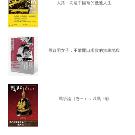
大路：高速中國裡的低速人生
不准彈指！
數年前我曾巡視一所中學，當時我坐在一名高成效老師的教室後方，
整個班級正安靜而專注做著重要的課題，忽然間，全校廣播的聲音從
擴音器傳了出來，擾亂了整棟教學大樓的上課秩序。校長宣佈了下列
事項：
最貧困女子：不敢開口求救的無緣地獄
本校學生必須立刻終止彈指的動作！校內有太多學生朝其他人彈指。
彈指指的是用拇指扣住中指，猛然往另一人胸口彈去的動作。本校嚴
禁彈指的動作，被逮到彈指的學生必須送到校長室。
當時我環視整間教室，發現已經沒有學生專心上課了。反之，二十九
戰爭論（卷三）：以戰止戰
名學生都在對自己或同伴練習「彈指」，事實上連我也開始不自覺彈
起手指，想知道這是怎樣的感覺。
最難纏的學生天生就愛唱反調，而事實上我們每個人都有唱反調的基
因。「我不想再聽見有人竊竊私語！」聽到這句警告，誰會不想竊竊