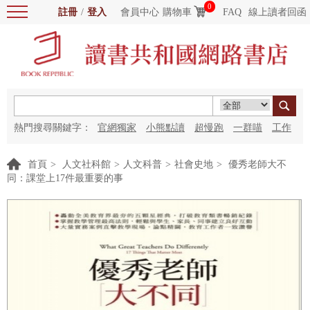
0
註冊
/
登入
會員中心
購物車
FAQ
線上讀者回函
熱門搜尋關鍵字：
官網獨家
小熊點讀
超慢跑
一群喵
工作
細胞
海洋圖書館
紅花
首頁
>
人文社科館
>
人文科普
>
社會史地
>
優秀老師大不
同：課堂上17件最重要的事