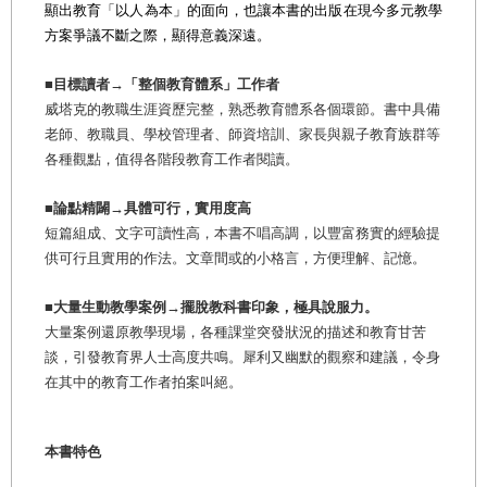
顯出教育「以人為本」的面向，也讓本書的出版在現今多元教學
方案爭議不斷之際，顯得意義深遠。
■
目標讀者→「整個教育體系」工作者
威塔克的教職生涯資歷完整
，熟悉教育體系各個環節。書中具備
老師、教職員、學校管理者、師資培訓、家長與親子教育族群等
各種觀點，值得各階段教育工作者閱讀。
■
論點精闢→具體可行，實用度高
短篇組成、文字可讀性高，本書不唱高調，以豐富務實的經驗提
供
可行且實用的作法。文章間或的小格言，方便理解、記憶。
■
大量生動教學案例→擺脫教科書印象，極具說服力。
大量案例還原教學現場，各種課堂突發狀況的描述和教育甘苦
談，引發教育界人士高度共鳴。犀利又幽默的觀察和建議，令身
在其中的教育工作者拍案叫絕。
本書特色