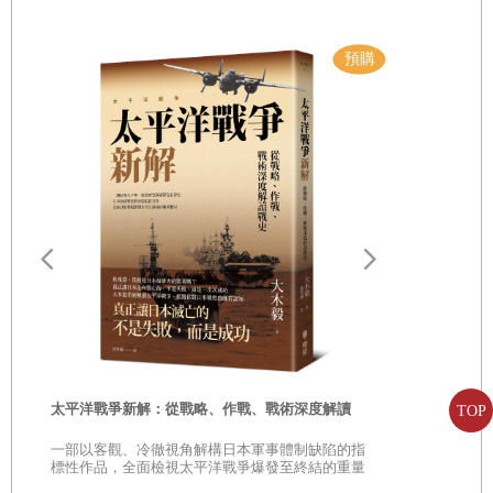
師舉手自願接下這份工作。毫不意外的，這個人正是史密斯老師——
她是這間學校裡最優秀的老師。
換做別的老師，也許會圍出教室大小的範圍讓學生待在裡面，但這
位精力充沛的老師卻善加利用舊育館的每一寸土地，在那兒創造出一
個溫馨又舒適的角落。然後，（情況正如快速發展的學校所常見的）
幾週內校長又宣布：他需要把另一個班級也挪至該體育館。
一陣竊竊私語後，猜猜是誰舉起手了？瓊斯老師，她是校內第二優秀
的老師。這幾位出類拔萃的老師就這麼在陳舊的體育館裡創造出不同
凡響的教學環境。他們利用並不寬廣的空間，依照需求將學生分組，
遠野物語：
想方設法達成最大的學習效果。學生在學習過程中的興奮活力與參與
——日本民
「鄉土」的
意願是如此充沛，讓你一踏入這裡就忍不住渾身起雞皮疙瘩。
當年稍晚，參觀艾尼惠小學的訪客參觀了所有的教室，你知道他們在
時
太平洋戰爭新解：從戰略、作戰、戰術深度解讀
TOP
哪兒看見最棒的教學與學習？沒錯！就是舊的體育館內，他們總結：
是
一部以客觀、冷徹視角解構日本軍事體制缺陷的指
開放式教室就是優良教學的祕訣──其他作法已然走入歷史。然而，真
巔
標性作品，全面檢視太平洋戰爭爆發至終結的重量
正讓艾尼惠小學體育館充滿活力的其實是這些優秀教師，而非沒有隔
級著作