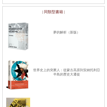
間的教室。身為教育工作者，我們必須理解：方案並非解決之道。
| 同類型書籍 |
************************************************************
期許的力量
每個老師都要管理一個班級。某位老師可能要帶領五個女生組成的班
夢的解析（新版）
級，大夥兒圍繞著一張明亮的研討桌，朗讀著進階拉丁語；另一個老
師得教十六名生物學學生，在一個器材稀少又過時的實驗室上課；第
三個老師也許每天早晨都得招呼二十位蹦蹦跳跳的幼稚園學生。說到
課堂管理，我很確信這三位老師──確切的說，是所有老師──都竭盡
所能做到最好，畢竟老師的課堂管理是為學生設立的學習舞台。我們
世界史上的突厥人：從蒙古高原到安納托利亞
都希望學生能在課堂上行為良好，如果做什麼事情能改善學生的行
半島的歷史大遷徙
為，那我們肯定會這麼做。
最好的老師如何進行課堂管理？作法又是如何？以下是我得到的答
案：好老師專注於對學生的期望上，其他老師則專注於規矩，而成效
最差的老師則專注在破壞規矩後的懲處。