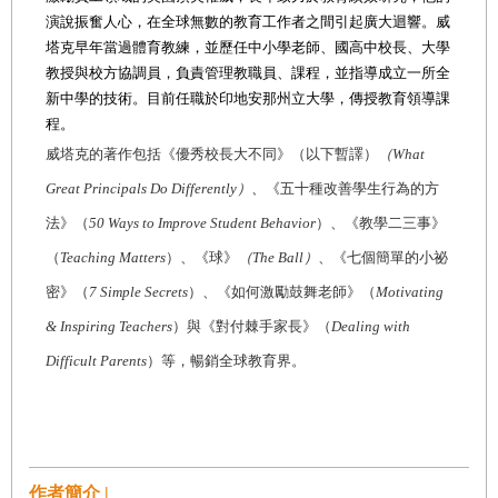
演說振奮人心，在全球無數的教育工作者之間引起廣大迴響。威
塔克早年當過體育教練，並歷任中小學老師、國高中校長、大學
教授與校方協調員，負責管理教職員、課程，並指導成立一所全
新中學的技術。目前任職於印地安那州立大學，傳授教育領導課
程。
威塔克的著作包括《優秀校長大不同》（以下暫譯）
（What
Great Principals Do Differently）、
《五十種改善學生行為的方
法》（
50 Ways to Improve Student Behavior
）、《教學二三事》
（
Teaching Matters
）、《球》
（The Ball）
、《七個簡單的小祕
密》（
7 Simple Secrets
）、《如何激勵鼓舞老師》（
Motivating
& Inspiring Teachers
）與《對付棘手家長》（
Dealing with
Difficult Parents
）等，暢銷全球教育界。
作者簡介 |