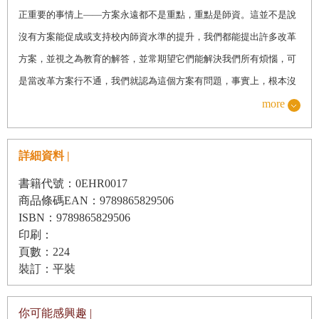
正重要的事情上——方案永遠都不是重點，重點是師資。這並不是說
沒有方案能促成或支持校內師資水準的提升，我們都能提出許多改革
方案，並視之為教育的解答，並常期望它們能解決我們所有煩惱，可
是當改革方案行不通，我們就認為這個方案有問題，事實上，根本沒
有任何方案本身就能促成進步。相信我，如果真有這種方案，現在早
more
就遍行各校了。決定學校品質的關鍵在於師資，而非方案。
詳細資料 |
「開放式教室」的概念
書籍代號：0EHR0017
你們也許有人知道「開放式教室運動」的來龍去脈，我不會自詡是這
商品條碼EAN：9789865829506
方面最有力的權威，但你可以姑且聽我分享這個概念是如何形成。
ISBN：9789865829506
印刷：
位於美國艾尼惠（Anywhere）的一所小學在新學年開始前的教職員會
頁數：224
議上，校長宣布他有好消息，也有壞消息。好消息是今年的註冊率比
裝訂：平裝
想像中來得高；壞消息則是，有一名老師得自願在舊體育館上課。回
應他的是一陣尷尬的沉默，每位老師都避開校長的目光，最後有個老
你可能感興趣 |