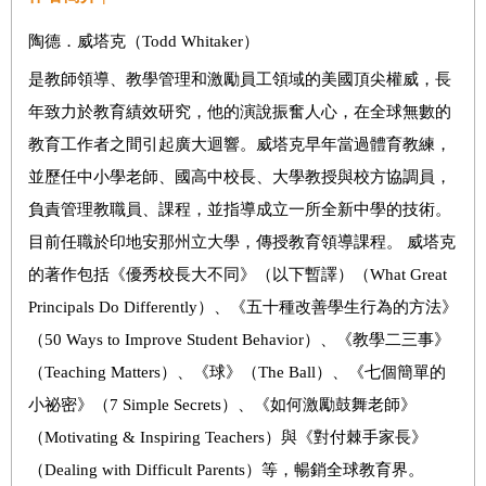
陶德．威塔克（Todd Whitaker）
是教師領導、教學管理和激勵員工領域的美國頂尖權威，長
年致力於教育績效研究，他的演說振奮人心，在全球無數的
教育工作者之間引起廣大迴響。威塔克早年當過體育教練，
並歷任中小學老師、國高中校長、大學教授與校方協調員，
負責管理教職員、課程，並指導成立一所全新中學的技術。
目前任職於印地安那州立大學，傳授教育領導課程。 威塔克
的著作包括《優秀校長大不同》（以下暫譯）（What Great
Principals Do Differently）、《五十種改善學生行為的方法》
（50 Ways to Improve Student Behavior）、《教學二三事》
（Teaching Matters）、《球》（The Ball）、《七個簡單的
小祕密》（7 Simple Secrets）、《如何激勵鼓舞老師》
（Motivating & Inspiring Teachers）與《對付棘手家長》
（Dealing with Difficult Parents）等，暢銷全球教育界。