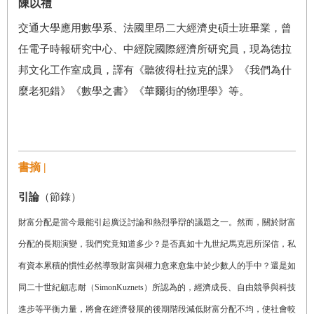
陳以禮
交通大學應用數學系、法國里昂二大經濟史碩士班畢業，曾
任電子時報研究中心、中經院國際經濟所研究員，現為德拉
邦文化工作室成員，譯有《聽彼得杜拉克的課》《我們為什
麼老犯錯》《數學之書》《華爾街的物理學》等。
書摘 |
引論
（節錄）
財富分配是當今最能引起廣泛討論和熱烈爭辯的議題之一。然而，關於財富
分配的長期演變，我們究竟知道多少？是否真如十九世紀馬克思所深信，私
有資本累積的慣性必然導致財富與權力愈來愈集中於少數人的手中？還是如
同二十世紀
顧志耐
（SimonKuznets）所認為的，經濟成長、自由競爭與科技
進步等平衡力量，將會在經濟發展的後期階段減低財富分配不均，使社會較