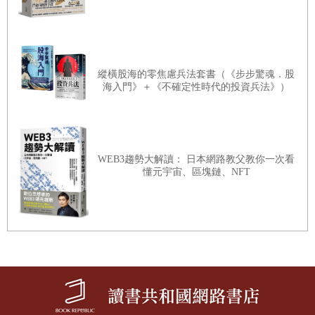
為分配不均一直在擴大，世界也愈來愈不公平；另一群人則認為分配不均會
自然縮小，或者會自動達到和諧，尤其不應該採取任何作為以免破壞這種美
好的平衡。每個陣營都憑藉對方智識上的怠惰來為自己的智識怠惰辯護，在
縱橫股海的零焦慮兵法套書（《步步驚魂．股
這種完全各說各話的狀況下，有系統、有方法的（儘管不完全是科學的）研
海入門》＋《不確定性時代的投資兵法》）
究取徑便有其存在價值。學術分析永遠無法終結各種不平等所引發的政治衝
突，社會科學的研究始終是、以後也還會是試探性的、不盡完善的。社會科
學研究並不強求將經濟學、社會學和歷史學化為精確科學。然而，藉由耐心
WEB3趨勢大解讀： 日本網路教父教你一次看
釐清事實與規律性，冷靜分析背後的各種經濟、社會和政治機制，社會科學
懂元宇宙、區塊鏈、NFT
研究可以為民主論辯提供更多資訊與知識，並聚焦在有意義的問題上。這樣
的研究可以協助重新定義民主論辯中的詞彙用語，破除成見與謊言，不斷質
疑與檢視各種立場。這也是我心目中知識分子有能力也應扮演的角色，包括
社會科學研究者在內，他們跟其他人一樣是公民，但又有幸享有較多時間可
以做研究（甚至還可以領薪水，可以說得天獨厚）。
無可否認的是，長久以來關於財富分配的學術研究，往往是根據相對少量的