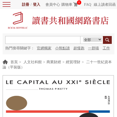
0
註冊
/
登入
會員中心
購物車
FAQ
線上讀者回函
熱門搜尋關鍵字：
官網獨家
小熊點讀
超慢跑
一群喵
工作
細胞
海洋圖書館
紅花
首頁
>
人文社科館
>
商業財經
>
經貿理財
>
二十一世紀資本
論（平裝版）