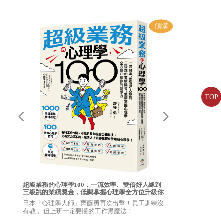
出建議，本書的主要架構即是勾勒這些歷史經驗。
缺乏資料根據的辯論？
長久以來，關於財富分配的學術論辯與政治論辯，往往充斥各種成見而缺乏
事實根據。
TOP
路
誠然，每個人基於經驗而形成的關於所得與財富的直覺知識，儘管缺乏任何
理論架構和可靠的統計數據，其重要性仍不可低估。比如在電影和文學，特
別是十九世紀的小說當中，我們可以看到關於各個社會群體的生活水準和富
裕程度的詳細資訊，尤其是當時種種不平等的深層結構、這樣的情況如何被
視為理所當然，以及其對個人生命有什麼樣的影響。珍．奧斯丁（Jane
你的人生需要
相的商業洞察
超級業務的心理學100：一流效率、雙倍好人緣到
Austen）與巴爾札克（Balzac）的小說，對於一七九○至一八三○年間英、法
自己！
三級跳的業績獎金，低調掌握心理學全方位升級你
\\超過 30,
的競爭力
的商學院教
兩國的財富分配狀態有非常精采的描述。兩位小說家對於所處時代的財富高
日本「心理學大師」齊藤勇再次出擊！員工訓練沒
有教， 但上班一定要懂的工作黑魔法！
低位階有切身的瞭解。他們精準掌握其中的無形界限，更明白此種限制對這