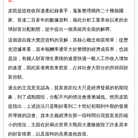
皮凱提從稅收與遺產紀錄著手，蒐集整理橫跨二十幾個國
家、長達二百多年的數據資料，藉此分析工業革命以來的全
球財富分配動態，從中提出一個系統而全面的解釋。
這個源自龐大實證資料的見解，其核心概念相當簡單：從歷
史證據來看，資本報酬率通常大於整體的經濟成長率，也就
是說，有錢人財富增生累積的速度快過一般人工作收入增加
的速度，因此富者將愈來愈富，占掉社會大部分的所得與財
富份額。
過去的主流意見認為，貧富差距拉大只是經濟發展的初期現
象，到了成熟階段，分配不均的情況會逐漸減低。然而皮凱
提指出，上述說法只是剛好看到二十世紀初期到中期的發展
所導致的誤會。資本主義經濟在那一段時間出現貧富差距縮
小的情況，主因在於兩次世界大戰與大蕭條摧毀了許多原本
的財富積累，以及當時的高累進稅政策。