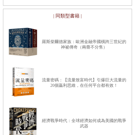
些男男女女的人生、他們的聯姻策略、他們的希望與苦痛產生的必然後果。
| 同類型書籍 |
這些小說家栩栩如生、牽動人心的文字，勾勒出財富不均的深遠影響，可謂
勝過任何統計數字與學術分析。
事實上，財富分配的議題太過重要，不應成為經濟學家、社會學家、歷史學
羅斯柴爾德家族：歐洲金融帝國橫跨三世紀的
家或哲學家的專利。每個人都對這個議題深感興趣，這是一件好事。財富不
神祕傳奇（兩冊不分售）
均的具體事實明顯可見，人人皆有切身感受，自然也由此產生明確但互相衝
突的政治判斷。不論是農民還是權貴、勞工或者實業家、服務生抑或銀行
家，每個人都從自己所在的觀察位置，看到關於自己與他人生活條件的重要
流量密碼：【流量致富時代】引爆巨大流量的
事實，見到社會群體之間的權力與支配關係，從而形塑出自己心中公平與不
20個贏利思維，在任何平台都有效！
公平的概念。也因此，財富分配這個議題將永遠具有此一主觀而心理的層
面，難以避免帶有政治性與互相衝突的特質，無法藉由任何科學分析平緩。
幸運的是，民主政治永遠不會被專家政治所取代。
經濟戰爭時代：全球經濟如何成為美國的戰爭
儘管如此，財富分配的課題仍然值得，也應該有系統、有方法地研究。因為
武器
少了資料、方法和界定清楚的概念，大概任何說法都可以講得通。某些人認