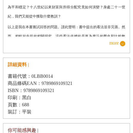
為平和穩定？十八世紀以來財富與所得分配究竟如何演變？身處二十一世
紀，我們又能從中獲取什麼教訓？
以上是我在本書嘗試回答的問題。謹此聲明：書中提出的看法並非完善。然
而，相較於先前的相關研究，這些看法依據的是更為廣泛的歷史和比較數
more
據，數據範圍涵蓋三個世紀、遍及二十幾個國家，同時亦立足於翻新的理論
架構，對於各種趨勢及現象背後的運作機制能有更好的理解。二十世紀的經
濟成長以及知識的廣為傳播，的確使得人類免於遭受馬克思所預言的末世景
詳細資料 |
象，然則，資本及分配不均的深層結構卻未曾改變，即便有也未曾達到二次
書籍代號：0LBB0014
大戰之後幾十年內人們所樂觀想像的程度。一旦資本報酬率長期高於產出及
商品條碼EAN：9789869109321
ISBN：9789869109321
所得的成長率，如同十九世紀那樣，資本主義便會自動產生許多令人無法接
印刷：黑白
受的人為分配不均，從而徹底瓦解民主社會依照個人才能與努力決定報酬的
頁數：688
基本價值，這正是二十一世紀極有可能重現的情況。所幸還有一些方法可以
裝訂：平裝
讓民主與公眾利益重拾對資本主義及個體利益的控管，同時又能避免重蹈保
護主義和民族主義的覆轍。本書嘗試從歷史經驗中汲取教訓，就這個方面提
你可能感興趣 |