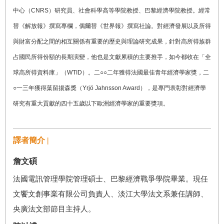
中心（CNRS）研究員、社會科學高等學院教授、巴黎經濟學院教授。經常
替《解放報》撰寫專欄，偶爾替《世界報》撰寫社論。對經濟發展以及所得
與財富分配之間的相互關係有重要的歷史與理論研究成果，針對高所得族群
占國民所得份額的長期演變，他也是文獻累積的主要推手，如今都收在「全
球高所得資料庫」（WTID）。二
○○
二年獲得法國最佳青年經濟學家獎，二
○
一三年獲得葉留揚森獎（Yrjö Jahnsson Award），是專門表彰對經濟學
研究有重大貢獻的四十五歲以下歐洲經濟學家的重要獎項。
譯者簡介 |
詹文碩
法國電訊管理學院管理碩士、巴黎經濟戰爭學院畢業。現任
文饗文創事業有限公司負責人、淡江大學法文系兼任講師、
央廣法文部節目主持人。