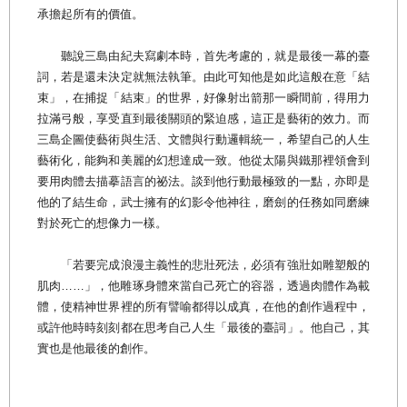
承擔起所有的價值。
聽說三島由紀夫寫劇本時，首先考慮的，就是最後一幕的臺
詞，若是還未決定就無法執筆。由此可知他是如此這般在意「結
束」，在捕捉「結束」的世界，好像射出箭那一瞬間前，得用力
拉滿弓般，享受直到最後關頭的緊迫感，這正是藝術的效力。而
三島企圖使藝術與生活、文體與行動邏輯統一，希望自己的人生
藝術化，能夠和美麗的幻想達成一致。他從太陽與鐵那裡領會到
要用肉體去描摹語言的祕法。談到他行動最極致的一點，亦即是
他的了結生命，武士擁有的幻影令他神往，磨劍的任務如同磨練
對於死亡的想像力一樣。
「若要完成浪漫主義性的悲壯死法，必須有強壯如雕塑般的
肌肉……」，他雕琢身體來當自己死亡的容器，透過肉體作為載
體，使精神世界裡的所有譬喻都得以成真，在他的創作過程中，
或許他時時刻刻都在思考自己人生「最後的臺詞」。他自己，其
實也是他最後的創作。