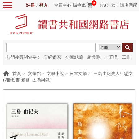
0
註冊
/
登入
會員中心
購物車
FAQ
線上讀者回函
熱門搜尋關鍵字：
官網獨家
小熊點讀
超慢跑
一群喵
工作
細胞
海洋圖書館
紅花
首頁
>
文學館
>
文學小說
>
日本文學
>
三島由紀夫人生戀文
(2冊套書 憂國+太陽與鐵）