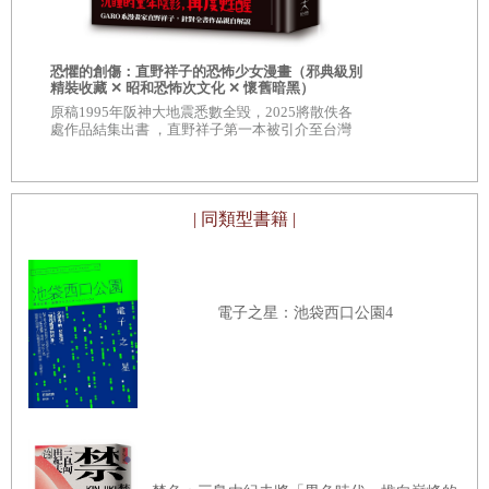
日本暢銷14
主演電影《
恐懼的創傷：直野祥子的恐怖少女漫畫（邪典級別
精裝收藏 ✕ 昭和恐怖次文化 ✕ 懷舊暗黑）
原稿1995年阪神大地震悉數全毀，2025將散佚各
處作品結集出書 ，直野祥子第一本被引介至台灣
的漫畫作品
| 同類型書籍 |
電子之星：池袋西口公園4