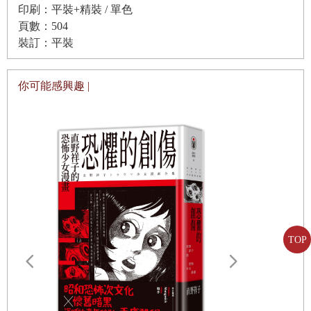
印刷：平裝+精裝 / 單色
頁數：504
【書名2】太陽與鐵
裝訂：平裝
太陽與鐵
你可能感興趣 |
我青春遍歷的時代
TOP
愛最後停留
籤）