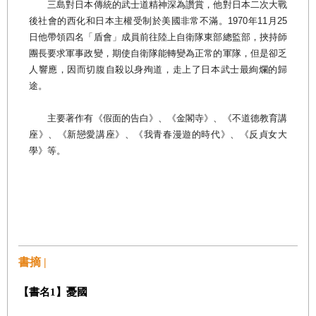
三島對日本傳統的武士道精神深為讚賞，他對日本二次大戰
後社會的西化和日本主權受制於美國非常不滿。1970年11月25
日他帶領四名「盾會」成員前往陸上自衛隊東部總監部，挾持師
團長要求軍事政變，期使自衛隊能轉變為正常的軍隊，但是卻乏
人響應，因而切腹自殺以身殉道，走上了日本武士最絢爛的歸
途。
主要著作有《假面的告白》、《金閣寺》、《不道德教育講
座》、《新戀愛講座》、《我青春漫遊的時代》、《反貞女大
學》等。
書摘 |
【書名1】憂國