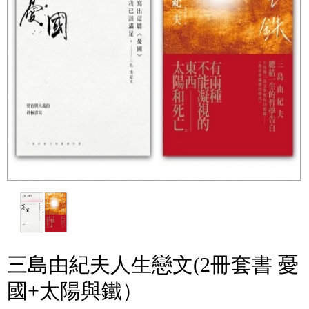
三島由紀夫人生戀文(2冊套書 憂
國+太陽與鐵）