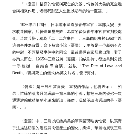
「〈憂國〉描寫的性愛與死亡的光景，情色與大義的完全融
合與相乘作用，堪稱我對這人生抱以期待的唯一至福。」
1936年2月26日，日本陸軍皇道派青年軍官，率部兵變，要
求改造國家。兵變遭鎮壓失敗，為首的多位青年軍官在審判後處
死。這次兵變，稱為「二．二六事件」。三島由紀夫於1960年以
這個事件為背景，寫下短篇小說〈憂國〉，主角是一位新婚不久
的中尉，不願舉發事件中的同僚，最後選擇在家切腹自殺，妻子
亦殉夫而亡。1965年三島並將〈憂國〉拍成影片，從道具到分鏡
一手包辦，自編自導自演。並以「The Rite of Love and
Death」(愛與死亡的儀式)為英文片名，發行海外。
〈憂國〉是三島相當喜愛、重視的作品，他曾表示：「如
果，忙碌的讀者只能選讀一篇三島的小說，想把三島的優劣一次
通通濃縮成精華的小說來閱讀，那麼，我希望讀者選讀的是〈憂
國〉。」
〈憂國〉中，三島以細緻柔美的筆調呈現唯美性愛，以寫實
手法描述切腹的過程與肉體產生的變化，絢爛、華麗地展現三島