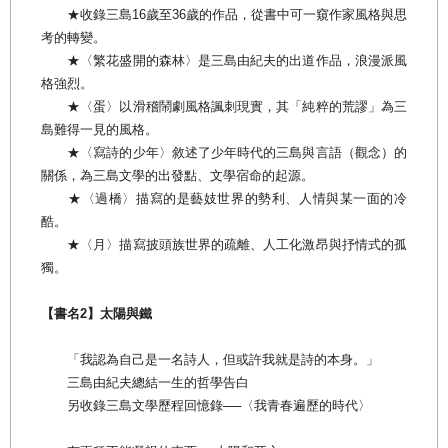
★收錄三島16歲至36歲的作品，從書中可一窺作家風格與思
考的轉變。
★〈繁花盛開的森林〉是三島由紀夫的出道作品，浪漫派風
格強烈。
★〈蛋〉以滑稽鬧劇風格諷刺現實，其「純粹的荒謬」為三
島難得一見的風格。
★〈寫詩的少年〉敘述了少年時代的三島與言語（觀念）的
關係，為三島文學的出發點、文學宿命的起源。
★〈過橋〉描寫的是藝妓世界的勢利、人情與某一面的冷
酷。
★〈月〉描寫披頭族世界的疏離、人工化激昂與抒情式的孤
獨。
【書名2】太陽與鐵
「我認為自己是一名詩人，但或許我就是詩的本身。」
三島由紀夫總結一生的哲學告白
另收錄三島文學歷程回憶錄──〈我青春遍歷的時代〉