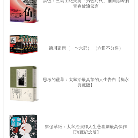
禁色：三島由紀夫將「男色時代」推向巔峰的
青春放浪箴言
德川家康（一〜六部） （六冊不分售）
思考的蘆葦：太宰治最真摯的人生告白【雋永
典藏版】
御伽草紙：太宰治演繹人生悲喜劇最高傑作
【珍藏紀念版】