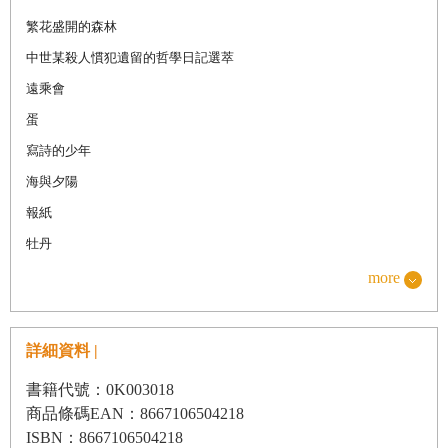
繁花盛開的森林
中世某殺人慣犯遺留的哲學日記選萃
遠乘會
蛋
寫詩的少年
海與夕陽
報紙
牡丹
過橋
more
女方
百萬圓煎餅
詳細資料 |
憂國
書籍代號：0K003018
月
商品條碼EAN：8667106504218
解說 三島由紀夫
ISBN：8667106504218