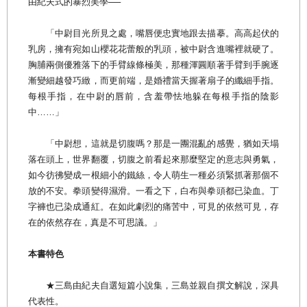
由紀夫式的暴烈美學──
「中尉目光所見之處，嘴唇便忠實地跟去描摹。高高起伏的
乳房，擁有宛如山櫻花花蕾般的乳頭，被中尉含進嘴裡就硬了。
胸脯兩側優雅落下的手臂線條極美，那種渾圓順著手臂到手腕逐
漸變細越發巧緻，而更前端，是婚禮當天握著扇子的纖細手指。
每根手指，在中尉的唇前，含羞帶怯地躲在每根手指的陰影
中……」
「中尉想，這就是切腹嗎？那是一團混亂的感覺，猶如天塌
落在頭上，世界翻覆，切腹之前看起來那麼堅定的意志與勇氣，
如今彷彿變成一根細小的鐵絲，令人萌生一種必須緊抓著那個不
放的不安。拳頭變得濕滑。一看之下，白布與拳頭都已染血。丁
字褲也已染成通紅。在如此劇烈的痛苦中，可見的依然可見，存
在的依然存在，真是不可思議。」
本書特色
★三島由紀夫自選短篇小說集，三島並親自撰文解說，深具
代表性。