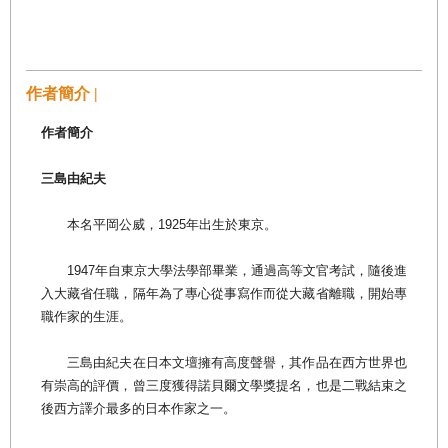
作者簡介 |
作者簡介
三島由紀夫
本名平岡公威，1925年出生於東京。
1947年自東京大學法學部畢業，通過高等文官考試，隨後進
入大藏省任職，隔年為了專心從事寫作而從大藏省離職，開始專
職作家的生涯。
三島由紀夫在日本文壇擁有高度聲譽，其作品在西方世界也
有崇高的評價，曾三度獲得諾貝爾文學獎提名，也是二戰結束之
後西方譯介最多的日本作家之一。