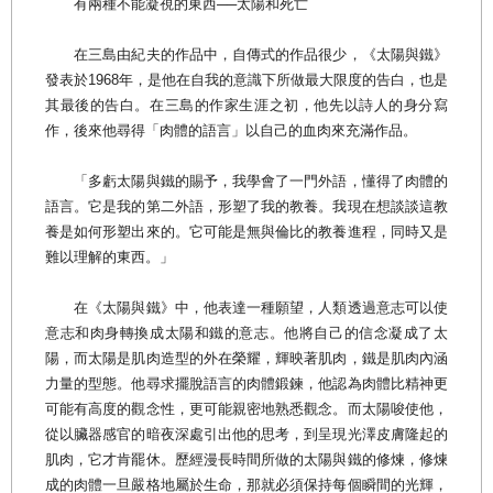
有兩種不能凝視的東西──太陽和死亡
在三島由紀夫的作品中，自傳式的作品很少，《太陽與鐵》
發表於1968年，是他在自我的意識下所做最大限度的告白，也是
其最後的告白。在三島的作家生涯之初，他先以詩人的身分寫
作，後來他尋得「肉體的語言」以自己的血肉來充滿作品。
「多虧太陽與鐵的賜予，我學會了一門外語，懂得了肉體的
語言。它是我的第二外語，形塑了我的教養。我現在想談談這教
養是如何形塑出來的。它可能是無與倫比的教養進程，同時又是
難以理解的東西。」
在《太陽與鐵》中，他表達一種願望，人類透過意志可以使
意志和肉身轉換成太陽和鐵的意志。他將自己的信念凝成了太
陽，而太陽是肌肉造型的外在榮耀，輝映著肌肉，鐵是肌肉內涵
力量的型態。他尋求擺脫語言的肉體鍛鍊，他認為肉體比精神更
可能有高度的觀念性，更可能親密地熟悉觀念。而太陽唆使他，
從以臟器感官的暗夜深處引出他的思考，到呈現光澤皮膚隆起的
肌肉，它才肯罷休。歷經漫長時間所做的太陽與鐵的修煉，修煉
成的肉體一旦嚴格地屬於生命，那就必須保持每個瞬間的光輝，