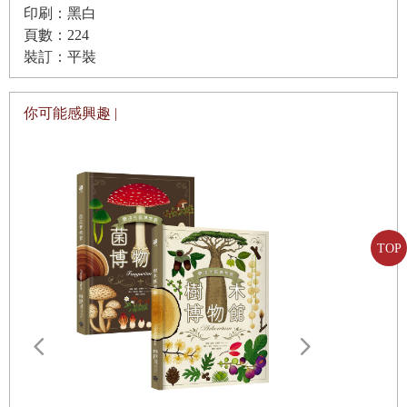
當中鋸齒最尖銳的。
印刷：黑白
頁數：224
「晚餐嗯，」他說：「小小嗯胖胖嗯女孩嗯。烤嗯塞麵包果碎
裝訂：平裝
屑，配上番荔枝，吃在嘴裡跟豬肉嗯一樣好吃。」
你可能感興趣 |
「嘖嘖嘖嘖嘖好吃好吃好吃。」其他的土著眾口同聲說道。
瑪莎這才知道她在土著眼裡看到的是什麼。那是飢餓。這是一個
食人族小島，他們是食人族。
TOP
這個想法才剛剛進入她腦中，幾隻粗魯的手已經把她抓了起來，然後
她便什麼也不知道了。
等她醒過來，一時之間還不曉得身在何處。她想挪動身子，卻怎
麼也動不了。她低頭一瞧，總算知道是怎麼回事。