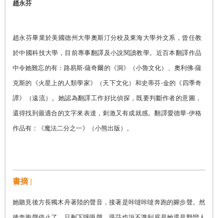
趙永芬
趙永芬畢業於美國德州大學奧斯汀分校及東海大學外文系，曾任教
於中國科技大學，目前專事翻譯及小說閱讀教學。近百本翻譯作品
中令她難忘的有：路易斯‧薩奇爾的《洞》（小魯文化）、奧利佛‧薩
克斯的《火星上的人類學家》（天下文化）和史蒂芬‧金的《四季奇
譚》（遠流）。她認為翻譯工作好比偵探，既要判斷作者的意圖，
還得找到最適合的文字來表達，刺激又有成就感。翻譯愛德華‧伊格
作品有：《魔法二分之一》（小熊出版）。
書摘 |
她聽見後方長獨木舟著陸的聲音，接著是咔噠咔噠奔跑的腳步聲。然
後奔跑聲停止了，只剩下呼吸聲，瑪莎也說不準到底是她還是野蠻人