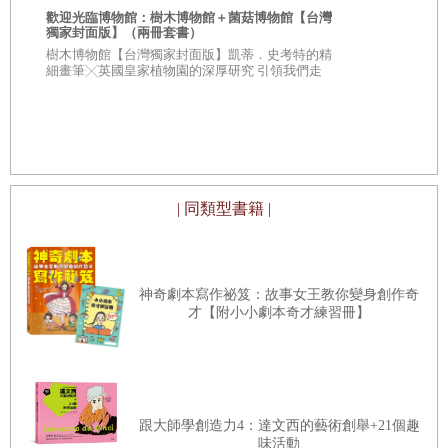
歡迎光臨博物館：樹木博物館＋菌菇博物館【台灣
獨家封面版】（兩冊套書）
她雙手雙腳被綁在一根直立的長矛上，矛尖深深插入沙裡。她兩
從疑問到思考
樹木博物館【台灣獨家封面版】凱蒂．史考特的精
人生思辨關
細畫筆╳英國皇家植物園的深厚研究 引領我們走
腳懸空，姿勢實在不怎麼莊重，要不是心裡怕得要命，她早就氣得冒
入蓊鬱豐美、萬象紛呈的森林之中
★★法國文
★★這個世界
煙了。
不容易被洗腦
附近傳來擊鼓的聲音，還有一種高亢粗嘎的人聲，可能是歌聲
吧。瑪莎抬眼望過去，她怕的正是這個。不遠的海邊已經燃起巨大、
| 同類型書籍 |
耀眼的營火，島上的食人族繞著它跳舞，手中揮舞他們的矛槍。營火
上吊著一隻偌大的鍋子，蒸汽從裡面裊裊升起，瑪莎十分清楚（從凱
神奇劇本寫作祕笈：故事女王教你變身創作奇
瑟琳的家常菜食譜課程），鍋子馬上就要沸騰了。
才【附小小劇本奇才練習冊】
「噢，烏龜！」她大喊，拚命想讓自己的聲音穿越周遭的喧囂。
跟大師學創造力4：達文西的藝術創舉+21個趣
當然，什麼事也沒發生。現在所有規則早已打破，沒有人會來幫
味活動