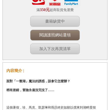
350元
滿
超商取貨免運費
書籍缺貨中
閱讀護照網站選領
加入下次再買清單
內容簡介 |
面對「一整湖」魔法的誘惑，該拿它怎麼辦？
稍有差錯，冒險永遠沒完沒了……
這個暑假，珍、馬克、凱瑟琳和瑪莎終於如願以償來到湖畔度假