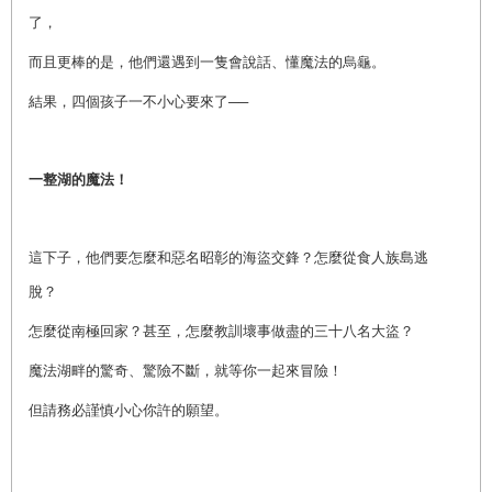
了，
而且更棒的是，他們還遇到一隻會說話、懂魔法的烏龜。
結果，四個孩子一不小心要來了──
一整湖的魔法！
這下子，他們要怎麼和惡名昭彰的海盜交鋒？怎麼從食人族島逃
脫？
怎麼從南極回家？甚至，怎麼教訓壞事做盡的三十八名大盜？
魔法湖畔的驚奇、驚險不斷，就等你一起來冒險！
但請務必謹慎小心你許的願望。