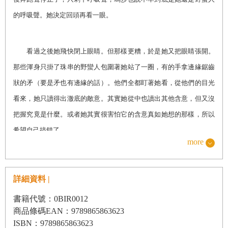
的呼吸聲。她決定回頭再看一眼。
看過之後她飛快閉上眼睛。但那樣更糟，於是她又把眼睛張開。
那些渾身只掛了珠串的野蠻人包圍著她站了一圈，有的手拿邊緣鋸齒
狀的矛（要是矛也有邊緣的話）。他們全都盯著她看，從他們的目光
看來，她只讀得出澈底的敵意。其實她從中也讀出其他含意，但又沒
把握究竟是什麼。或者她其實很害怕它的含意真如她想的那樣，所以
希望自己搞錯了。
more
她認為這個時候應該跟島民說些什麼。「呃，」她說：「麼捂。
詳細資料 |
嗎它噴。什碎。」
書籍代號：0BIR0012
商品條碼EAN：9789865863623
土著頭子根本沒聽她在說什麼。他用矛指著她，他的矛是所有矛
ISBN：9789865863623