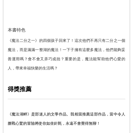
本書特色
《魔法二分之一》的四個孩子回來了！這次他們不再只有二分之一個
魔法，而是滿滿一整湖的魔法！一下子擁有這麼多魔法，他們能夠妥
善運用嗎？會不會又弄巧成拙？重要的是，魔法能幫助他們心愛的
人，帶來幸福快樂的生活嗎？
得獎推薦
《魔法湖畔》是部迷人的文學作品。我相當推薦這部作品，當中令人
膽戰心驚的冒險將使你如坐針氈，永遠不會覺得無聊！