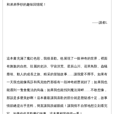
和弟弟爭吵的趣味回憶呢！
——
讀者L
這本書充滿了魔幻色彩，我很喜歡。他展現了一個神奇的世界，裡面
有旖旎的自然、壯麗的史詩、宇宙洪荒、星辰山川、花草鳥獸、蟲蟻
塵埃、動人的成長之旅、精采的冒險故事……讓我愛不釋手。如果有
一天我也能像瑪莎和馬克他們那樣有一段神奇經歷就好了；如果我也
能遇到一隻會魔法的烏龜；如果我也能找到魔法湖畔……不敢想像，
那該是多麼美妙啊！這本書最讓我喜歡的部分就是懸疑感十足，故事
情節總是出乎意料，簡直讓我跌破眼鏡！讓我情不自禁地想立刻看完
它。如果你也喜歡魔幻故事，這本書相當值得一看！