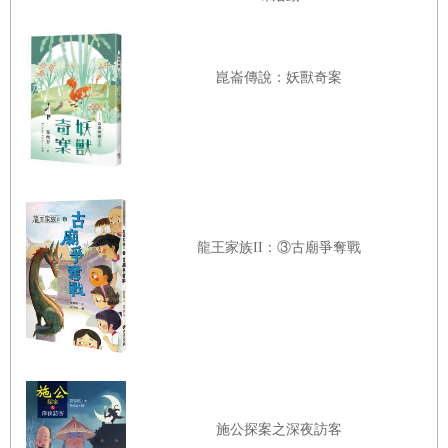
她的忙，這是她自己造成的，是她活該，但這也無法安慰她。
崑崙傳說：妖獸奇案
大鍋子開始冒泡，瑪莎並沒有花時間許願，希望珍、馬克和凱瑟
琳若是找到離開樹林的路且回到魔法湖畔，哪怕他們夠善良，又願意
設法幫助她的話，這會兒也已經來不及了。想到這裡她開始絕望地哭
泣。
龍王家族II：③古廟爭奪戰
土著一把抓起綁在矛槍上的她扛向營火，這會兒她能感覺到周遭
的騰騰熱氣，從大鍋冒出的潮溼蒸汽升上她的臉。
然後，正當她打算放棄希望的時候，三個出現在小島岩岸的人影
打斷了一切。那三個人影正是珍、凱瑟琳和馬克，因為他們恰巧是在
那個節骨眼趕到魔法湖畔許了願，而且為時未晚，他們恰好趕上。
施公探案之深夜訪客