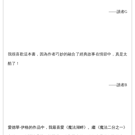
——讀者G
我很喜歡這本書，因為作者巧妙的融合了經典故事在情節中，真是太
酷了！
——讀者B
愛德華‧伊格的作品中，我最喜愛《魔法湖畔》。繼《魔法二分之一》