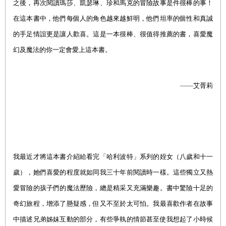
之後，再次閱讀瑪莎、凱瑟琳、珍和馬克的冒險故事是件很棒的事！
在這本書中，他們每個人的角色越來越鮮明，他們坦率的個性和真誠
的手足情誼更是讓人歡喜。這是一本很棒、很值得推薦的書，喜愛魔
幻及魔法的你一定會愛上這本書。
——
艾胥莉
我最近才將這本書介紹給看完「哈利波特」系列的姪女（八歲和十一
歲），她們喜愛的程度就如同我三十年前閱讀時一樣。這些獨立又熱
愛冒險的孩子們的魔法歷險，總是精采又充滿樂趣。書中驚險十足的
奇幻旅程，增添了懸疑感，但又不至於太可怕。我最喜歡作者在故事
中描述兄弟姊妹互動的部分，有些爭執的情節甚至使我想起了小時候