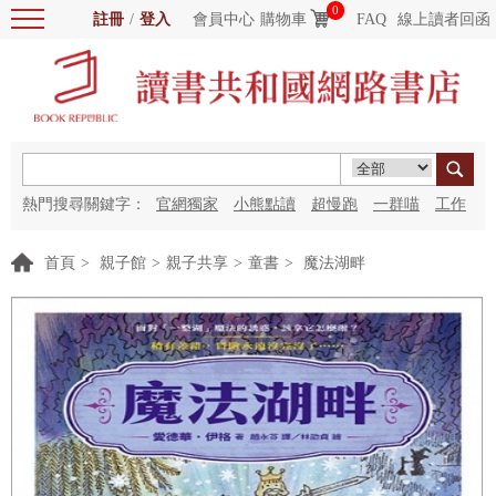
0
註冊
/
登入
會員中心
購物車
FAQ
線上讀者回函
熱門搜尋關鍵字：
官網獨家
小熊點讀
超慢跑
一群喵
工作
細胞
海洋圖書館
紅花
首頁
>
親子館
>
親子共享
>
童書
>
魔法湖畔