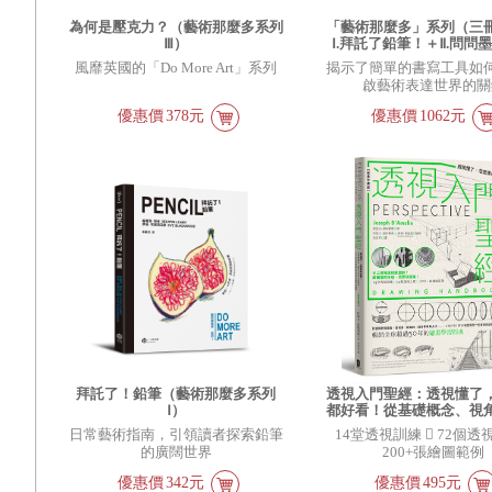
為何是壓克力？（藝術那麼多系列
「藝術那麼多」系列（三
Ⅲ）
Ⅰ.拜託了鉛筆！＋Ⅱ.問問
＋Ⅲ.為何是壓克力？
風靡英國的「Do More Art」系列
揭示了簡單的書寫工具如
啟藝術表達世界的關
優惠價
378元
優惠價
1062元
拜託了！鉛筆（藝術那麼多系列
透視入門聖經：透視懂了
Ⅰ）
都好看！從基礎概念、視
光影明暗，全方位掌握透
日常藝術指南，引領讀者探索鉛筆
14堂透視訓練  72個透
14堂視覺訓練課【經典
的廣闊世界
200+張繪圖範例
優惠價
342元
優惠價
495元