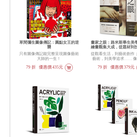
草間彌生圖像傳記：圓點女王的逆
畫家之眼：路米斯畢生美
襲
繪畫觀集大成，從題材到
鍊風格與心法的13堂課【
只有圖像傳記能完整呈現圖像藝術
從觀看生活，到藝術創作
版】
大師的一生！
藝術，到美學追求…… 
一樣觀察思考， 從平淡
79
折
優惠價
435元
79
折
優惠價
379元
見永恆之美