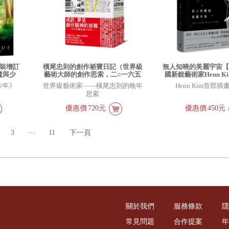
裝增訂
橫尾忠則的創作祕寶日記（世界級
無人知曉的美麗宇宙
鷺與少
藝術大師的創作思索，二○一六五
國新銳藝術家Henn K
月九日──二○二○六月十四日）
創作集，描繪現代人
少年》
世界級藝術家——橫尾忠則的晚年
Henn Kim首部
作）
思索
優惠價
720元
優惠價
450元
3
···
11
下一頁
關於我們
服務條款
隱
常見問題
合作提案
年