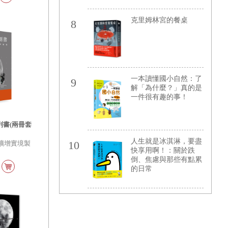
影音課程QR code)
克里姆林宮的餐桌
8
一本讀懂國小自然：了
9
解「為什麼？」真的是
一件很有趣的事！
剖書(兩冊套
人生就是冰淇淋，要盡
10
擴增實境製
快享用啊！：關於跌
著
倒、焦慮與那些有點累
的日常