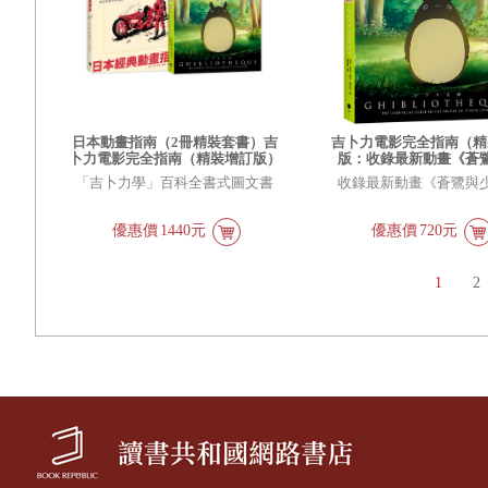
日本動畫指南（2冊精裝套書）吉
吉卜力電影完全指南（精
卜力電影完全指南（精裝增訂版）
版：收錄最新動畫《蒼
＋日本經典動畫指南
年》）
「吉卜力學」百科全書式圖文書
收錄最新動畫《蒼鷺與
優惠價
1440元
優惠價
720元
1
2