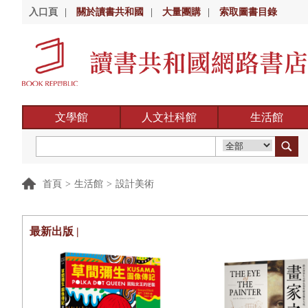
入口頁
|
關於讀書共和國
|
大量團購
|
索取圖書目錄
文學館
人文社科館
生活館
首頁
>
生活館
>
設計美術
最新出版 |