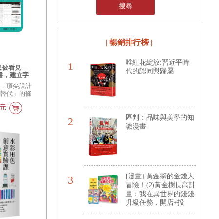
搜尋
| 暢銷排行榜 |
唯紅花綻放:習近平時
1
被看見──
代的認同與歸屬
書，建立字
刷與數位媒體
中，頂尖設計
附贈字體級數
可替代」的條
必備！】
計專業工作
5元
產出的核心能
區判：品味與美學的知
2
識漫畫
[漫畫] 黃金獅的金錢大
3
冒險！(2)黃金樹長高計
畫：我在異世界的錢錢
升級任務，開店+投
資，讓錢自己滾進來