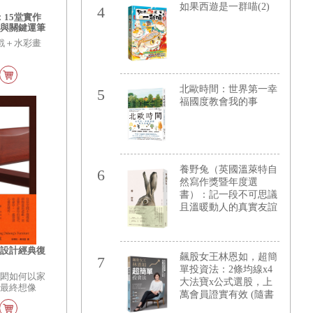
【增值力 Lv UP】（附
如果西遊是一群喵(2)
4
★ETF投資小高手．角
15堂實作
色對戰牌卡4張）
點與關鍵運筆
版）
戲＋水彩畫
一
北歐時間：世界第一幸
5
福國度教會我的事
養野兔（英國溫萊特自
6
然寫作獎暨年度選
書）：記一段不可思議
且溫暖動人的真實友誼
具設計經典復
飆股女王林恩如，超簡
7
單投資法：2條均線x4
大閎如何以家
大法寶x公式選股，上
的最終想像
萬會員證實有效 (隨書
加贈新手投資理財5堂