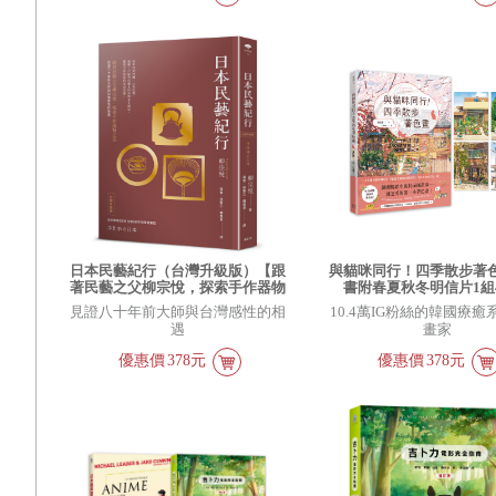
日本民藝紀行（台灣升級版）【跟
與貓咪同行！四季散步著
著民藝之父柳宗悅，探索手作器物
書附春夏秋冬明信片1組
之美】
見證八十年前大師與台灣感性的相
10.4萬IG粉絲的韓國療
遇
畫家
優惠價
378元
優惠價
378元