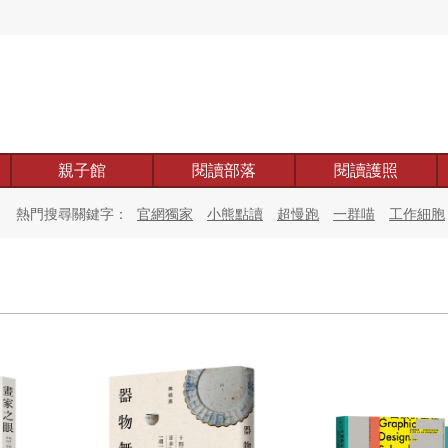
親子館
閱讀部落
閱讀護照
熱門搜尋關鍵字：
官網獨家
小熊點讀
超慢跑
一群喵
工作細胞