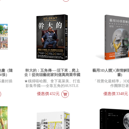
色畫（隨
幹大的：五角傳──活下來，爬上
藝用3D人體╳表情解
4張）
去！從街頭藝術家到億萬商業帝國
書)
的極限進化法則
癒系書封插
★橫掃嘻哈圈、拿下葛萊美、打造
「視覺化最精準」3D
影集帝國──全靠五角的HUSTLE
作團隊巨
心態
優惠價
432元
優惠價
3348元