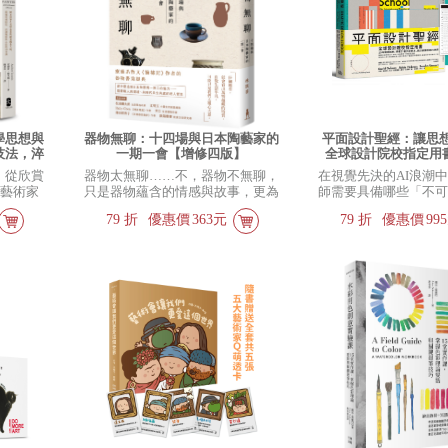
學思想與
器物無聊：十四場與日本陶藝家的
平面設計聖經：讓思想
技法，淬
一期一會【增修四版】
全球設計院校指定用
經典珍藏
型、色彩、版面、印
；從欣賞
器物太無聊……不，器物不無聊，
在視覺先決的AI浪潮
的核心判斷力【限量
像藝術家
只是器物蘊含的情感與故事，更為
師需要具備哪些「不
表｜設計師實戰
日常，窺
動人。
件？ 全面建構平面設
79
折
優惠價
363元
79
折
優惠價
99
流程，打通從創意到
力