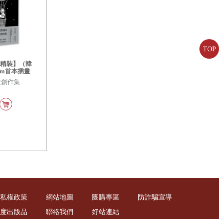
TOP
【精裝】（韓
im首本插畫
心靈的療癒之
插畫創作集
私權政策
網站地圖
團購專區
防詐騙宣導
度出版品
聯絡我們
好站連結