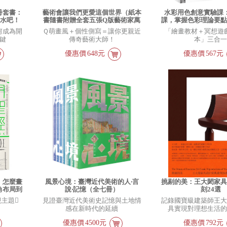
冊套書：
藝術會讓我們更愛這個世界（紙本
水彩用色創意實驗課：
墨水吧！
書隨書附贈全套五張Q版藝術家萬
課，掌握色彩理論要
）
用透卡）
技巧（暢銷新
何成為開
Ｑ萌畫風＋個性側寫＝讓你更親近
「繪畫教材＋冥想遊
鍵
傳奇藝術大師！
本」三合
優惠價
648元
優惠價
567元
，怎麼畫
風景心境：臺灣近代美術的人‧言
挑剔的美：王大閎家
角布局到
說‧記憶（全七冊）
刻24選
視原理的
視主題
見證臺灣近代美術史記憶與土地情
記錄國寶級建築師王
珍藏版】
感在新時代的延續
具實現對理想生活
優惠價
4500元
優惠價
792元