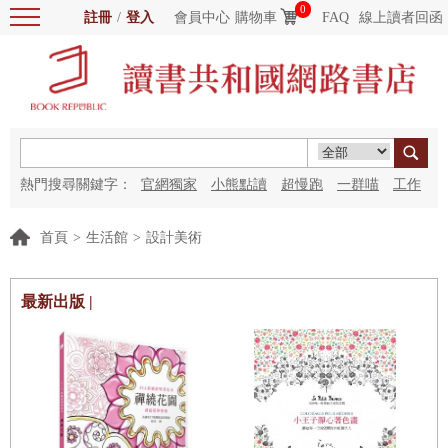
0
註冊
/
登入
會員中心
購物車
FAQ
線上讀者回函
熱門搜尋關鍵字：
官網獨家
小熊點讀
超慢跑
一群喵
工作
細胞
海洋圖書館
紅花
首頁
>
生活館
>
設計美術
最新出版 |